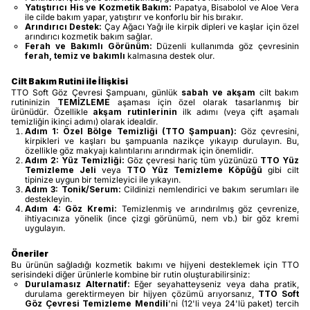
Yatıştırıcı His ve Kozmetik Bakım:
Papatya, Bisabolol ve Aloe Vera
ile cilde bakım yapar, yatıştırır ve konforlu bir his bırakır.
Arındırıcı Destek:
Çay Ağacı Yağı ile kirpik dipleri ve kaşlar için özel
arındırıcı kozmetik bakım sağlar.
Ferah ve Bakımlı Görünüm:
Düzenli kullanımda göz çevresinin
ferah, temiz ve bakımlı
kalmasına destek olur.
Cilt Bakım Rutini ile İlişkisi
TTO Soft Göz Çevresi Şampuanı, günlük
sabah ve akşam
cilt bakım
rutininizin
TEMİZLEME
aşaması için özel olarak tasarlanmış bir
ürünüdür. Özellikle
akşam rutinlerinin
ilk adımı (veya çift aşamalı
temizliğin ikinci adımı) olarak idealdir.
Adım 1: Özel Bölge Temizliği (TTO Şampuan):
Göz çevresini,
kirpikleri ve kaşları bu şampuanla nazikçe yıkayıp durulayın. Bu,
özellikle göz makyajı kalıntılarını arındırmak için önemlidir.
Adım 2: Yüz Temizliği:
Göz çevresi hariç tüm yüzünüzü
TTO Yüz
Temizleme Jeli
veya
TTO Yüz Temizleme Köpüğü
gibi cilt
tipinize uygun bir temizleyici ile yıkayın.
Adım 3: Tonik/Serum:
Cildinizi nemlendirici ve bakım serumları ile
destekleyin.
Adım 4: Göz Kremi:
Temizlenmiş ve arındırılmış göz çevrenize,
ihtiyacınıza yönelik (ince çizgi görünümü, nem vb.) bir göz kremi
uygulayın.
Öneriler
Bu ürünün sağladığı kozmetik bakımı ve hijyeni desteklemek için TTO
serisindeki diğer ürünlerle kombine bir rutin oluşturabilirsiniz:
Durulamasız Alternatif:
Eğer seyahatteyseniz veya daha pratik,
durulama gerektirmeyen bir hijyen çözümü arıyorsanız,
TTO Soft
Göz Çevresi Temizleme Mendili
'ni (12'li veya 24'lü paket) tercih