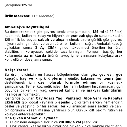
Şampuanı 125 ml
Ürün Markası:
TTO (Jeomed)
Ambalaj ve Boyut Bilgisi
Bu dermokozmetik göz çevresi temizleme şampuanı,
125 ml
(4.22 fl.oz)
hacminde, kullanımı kolay ve hijyenik bir
pompalı şişede
sunulmaktadır.
125 ml'lik bu boyut,
sabah ve akşam
olmak üzere günlük göz çevresi
hijyen rutini için ideal ve uzun süreli bir kullanım sağlar. Ambalaj, kapağı
açıldıktan sonra
3 Ay (3M)
içinde tüketilmesi önerilen formülün
stabilitesini koruyacak şekilde tasarlanmıştır. Pompalı başlığı, her
kullanımda
az miktarda
ürünün avuç içine alınmasını kolaylaştırarak
kontrollü bir dozajlama sunar.
Ne İşe Yarar?
Bu ürün, cildinizin en hassas bölgelerinden olan
göz çevresi, göz
kapağı, kaş ve kirpik diplerinin
günlük bakımını ve
temizliğini
desteklemek için
özel olarak formüle edilmiş
bir kozmetik
şampuandır. Temel kozmetik işlevi, bu narin bölgeyi hırpalamadan, gün
boyunca biriken kir, yağ, çevresel kalıntılar ve
makyaj kalıntılarını
nazikçe arındırmaktır.
İçeriğinde bulunan
Çay Ağacı Yağı
,
Pantenol
,
Aloe Vera
ve
Papatya
Ekstraktı
gibi doğal kaynaklı bileşenler , cildi temizlerken nemlendirir,
besler ve yatıştırıcı bir his sağlar. Her kullanımdan sonra sağlıklı ve canlı
bir görünüm kazanılmasına yardımcı olur. Günlük cilt bakım rutininize
kolayca entegre edilebilir.
Öne Çıkan Kozmetik Faydalar:
Cildin nem dengesini korur ve
kuruluğa karşı
etkilidir.
Göz kapağı, kaş ve kirpik diplerinde biriken kir ve makyaj kalıntılarını