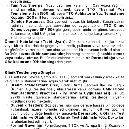
edebilirsiniz.
Tüm Yüz Sinerjisi:
Yüzünüzün geri kalanı için, Çay Ağacı Yağı'nın
arındırıcı etkisini devam ettirmek üzere
TTO Thermal Yüz
Temizleme Jeli (500 ml)
veya
TTO Aplikatörlü Yüz Temizleme
Köpüğü (200 ml)
tercih edebilirsiniz.
Gündüz Koruması:
Göz çevresi hassas bir bölgedir. Sabah bakım
rutininizin sonunda, göz çevresine de uygulanabilen
TTO Clinic
Güneş Losyonu SPF 50+
gibi geniş spektrumlu bir güneş koruyucu
kullanmanız, cildi UV ışınlarının olumsuz etkilerine karşı korumak için
kritik öneme sahiptir.
Önemli Hatırlatma (Tıbbi Uyarı):
Göz kapaklarınızda, kaşlarınızda
veya kirpik diplerinizde geçmeyen, kronik, pullanan veya rahatsız edici
bir görünüm varsa, bu durum altta yatan tıbbi bir durumun belirtisi olabilir.
Bu ürün
kozmetik bir şampuandır
; herhangi bir hastalığı
teşhis etmez
veya tedavi etmez
. Bu tür durumlarda mutlaka bir
Dermatoloğa
veya
Göz Doktoruna (Oftalmolog)
danışınız.
Klinik Testler veya Onaylar
TTO Soft Göz Çevresi Şampuanı, TTO (Jeomed) markasının yüksek kalite
ve güvenlik standartlarına uygun olarak üretilmiştir.
Üretim Standartları:
Ürün, üretici firma Jeomed İlaç ve Sağlık
Ürünleri A.Ş. tesislerinde , uluslararası kabul görmüş
GMP (Good
Manufacturing Practices - İyi Üretim Uygulamaları)
ve ISO
22716 kalite güvence standartlarına sahip tesislerde, hijyenik
koşullarda üretilmektedir.
Güvenlik Testleri:
Göz çevresi gibi son derece hassas bir bölgede
kullanılmak üzere formüle edildiğinden, ürünün cilt ve göz ile
uyumluluğunu değerlendirmek amacıyla
Dermatolojik Olarak Test
Edilmiştir
ve
Oftalmolojik Olarak Test Edilmiştir
(Göz Doktorları
tarafından test edilmiştir).
Formül Güvenliği:
Formülasyon, TİTCK ve Avrupa Birliği Kozmetik