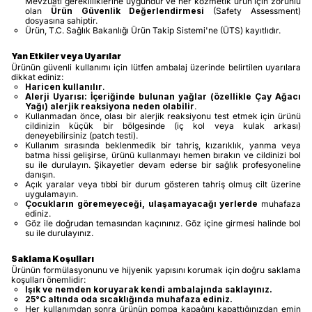
Mevzuatı gerekliliklerine uygundur ve her kozmetik ürün için zorunlu
olan
Ürün Güvenlik Değerlendirmesi
(Safety Assessment)
dosyasına sahiptir.
Ürün, T.C. Sağlık Bakanlığı Ürün Takip Sistemi'ne (ÜTS) kayıtlıdır.
Yan Etkiler veya Uyarılar
Ürünün güvenli kullanımı için lütfen ambalaj üzerinde belirtilen uyarılara
dikkat ediniz:
Haricen kullanılır
.
Alerji Uyarısı:
İçeriğinde bulunan yağlar (özellikle Çay Ağacı
Yağı) alerjik reaksiyona neden olabilir
.
Kullanmadan önce, olası bir alerjik reaksiyonu test etmek için ürünü
cildinizin küçük bir bölgesinde (iç kol veya kulak arkası)
deneyebilirsiniz (patch testi).
Kullanım sırasında beklenmedik bir tahriş, kızarıklık, yanma veya
batma hissi gelişirse, ürünü kullanmayı hemen bırakın ve cildinizi bol
su ile durulayın. Şikayetler devam ederse bir sağlık profesyoneline
danışın.
Açık yaralar veya tıbbi bir durum gösteren tahriş olmuş cilt üzerine
uygulamayın.
Çocukların göremeyeceği, ulaşamayacağı yerlerde
muhafaza
ediniz.
Göz ile doğrudan temasından kaçınınız. Göz içine girmesi halinde bol
su ile durulayınız.
Saklama Koşulları
Ürünün formülasyonunu ve hijyenik yapısını korumak için doğru saklama
koşulları önemlidir:
Işık ve nemden koruyarak kendi ambalajında saklayınız.
25°C altında oda sıcaklığında muhafaza ediniz.
Her kullanımdan sonra ürünün pompa kapağını kapattığınızdan emin