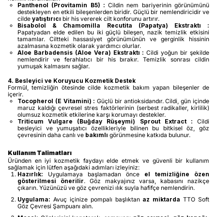
Panthenol (Provitamin B5) :
Cildin nem bariyerinin görünümünü
destekleyen en etkili bileşenlerden biridir. Güçlü bir nemlendiricidir ve
cilde
yatıştırıcı
bir his vererek cilt konforunu artırır.
Bisabolol & Chamomilla Recutita (Papatya) Ekstraktı :
Papatyadan elde edilen bu iki güçlü bileşen, nazik temizlik etkisini
tamamlar. Ciltteki hassasiyet görünümünün ve gerginlik hissinin
azalmasına kozmetik olarak yardımcı olurlar.
Aloe Barbadensis (Aloe Vera) Ekstraktı :
Cildi yoğun bir şekilde
nemlendirir ve ferahlatıcı bir his bırakır. Temizlik sonrası cildin
yumuşak kalmasını sağlar.
4. Besleyici ve Koruyucu Kozmetik Destek
Formül, temizliğin ötesinde cilde kozmetik bakım yapan bileşenler de
içerir.
Tocopherol (E Vitamini) :
Güçlü bir antioksidandır. Cildi, gün içinde
maruz kaldığı çevresel stres faktörlerinin (serbest radikaller, kirlilik)
olumsuz kozmetik etkilerine karşı korumayı destekler.
Triticum Vulgare (Buğday Rüşeymi) Sprout Extract :
Cildi
besleyici ve yumuşatıcı özellikleriyle bilinen bu bitkisel öz, göz
çevresinin daha canlı ve
bakımlı
görünmesine katkıda bulunur.
Kullanım Talimatları
Üründen en iyi kozmetik faydayı elde etmek ve güvenli bir kullanım
sağlamak için lütfen aşağıdaki adımları izleyiniz:
Hazırlık:
Uygulamaya başlamadan önce
el temizliğine özen
gösterilmesi önerilir
. Göz makyajınız varsa, kabasını nazikçe
çıkarın. Yüzünüzü ve göz çevrenizi ılık suyla hafifçe nemlendirin.
Uygulama:
Avuç içinize pompalı başlıktan
az miktarda
TTO Soft
Göz Çevresi Şampuanı alın.