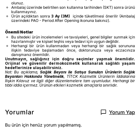
olunuz.
Ambalaj üzerinde belirtilen son kullanma tarihinden (SKT) sonra ürünü
kullanmayınız.
Ürün açıldıktan sonra
3 Ay (3M)
içinde tüketilmesi önerilir (Ambalaj
üzerindeki PAO - Period After Opening ikonuna bakınız).
Önemli Notlar
Bu sitedeki ürün incelemeleri ve tavsiyeleri, genel bilgiler sunmak için
hazırlanmıştır ve kişisel teşhis veya tedavi için uygun değildir.
Herhangi bir ürün kullanmadan veya herhangi bir sağlık sorununa
ilişkin tedaviye başlamadan önce, doktorunuza veya eczacınıza
danışmanız önemlidir.
Unutmayın, sağlığınız için doğru seçimler yapmak önemlidir.
Orijinal ve güvenilir dermokozmetik kullanarak sağlıklı yaşam
hedeflerinize ulaşabilirsiniz.
Not: Bu açıklama,
Sağlık Beyanı ile Satışa Sunulan Ürünlerin Sağlık
Beyanları Hakkında Yönetmelik
, TİTCK Kozmetik Ürünlerin İddialarına
İlişkin Kılavuz ve ilgili diğer düzenlemelere tam uyumludur. Herhangi bir
tıbbi iddia içermez. Ürünün etkileri kozmetik amaçlarla sınırlıdır.
Yorumlar
Yorum Yap
Bu ürün için henüz yorum yapılmamış.