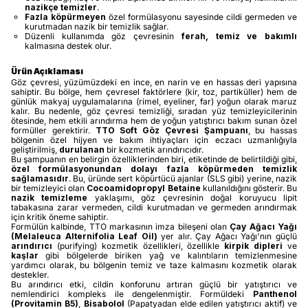
nazikçe temizler
.
Fazla köpürmeyen
özel formülasyonu sayesinde cildi germeden ve
kurutmadan nazik bir temizlik sağlar.
Düzenli kullanımda göz çevresinin
ferah, temiz ve bakımlı
kalmasına destek olur.
Ürün Açıklaması
Göz çevresi, yüzümüzdeki en ince, en narin ve en hassas deri yapısına
sahiptir. Bu bölge, hem çevresel faktörlere (kir, toz, partiküller) hem de
günlük makyaj uygulamalarına (rimel, eyeliner, far) yoğun olarak maruz
kalır. Bu nedenle, göz çevresi temizliği, sıradan yüz temizleyicilerinin
ötesinde, hem etkili arındırma hem de yoğun yatıştırıcı bakım sunan özel
formüller gerektirir.
TTO Soft Göz Çevresi Şampuanı
, bu hassas
bölgenin özel hijyen ve bakım ihtiyaçları için eczacı uzmanlığıyla
geliştirilmiş,
durulanan
bir kozmetik arındırıcıdır.
Bu şampuanın en belirgin özelliklerinden biri, etiketinde de belirtildiği gibi,
özel formülasyonundan dolayı fazla köpürmeden temizlik
sağlamasıdır
. Bu, üründe sert köpürtücü ajanlar (SLS gibi) yerine, nazik
bir temizleyici olan
Cocoamidopropyl Betaine
kullanıldığını gösterir. Bu
nazik temizleme
yaklaşımı, göz çevresinin doğal koruyucu lipit
tabakasına zarar vermeden, cildi kurutmadan ve germeden arındırmak
için kritik öneme sahiptir.
Formülün kalbinde, TTO markasının imza bileşeni olan
Çay Ağacı Yağı
(Melaleuca Alternifolia Leaf Oil)
yer alır. Çay Ağacı Yağı'nın güçlü
arındırıcı
(purifying) kozmetik özellikleri, özellikle
kirpik dipleri
ve
kaşlar
gibi bölgelerde biriken yağ ve kalıntıların temizlenmesine
yardımcı olarak, bu bölgenin temiz ve taze kalmasını kozmetik olarak
destekler.
Bu arındırıcı etki, cildin konforunu artıran güçlü bir yatıştırıcı ve
nemlendirici kompleks ile dengelenmiştir. Formüldeki
Panthenol
(Provitamin B5)
,
Bisabolol
(Papatyadan elde edilen yatıştırıcı aktif) ve