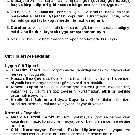
Masaj:
Gözlerinizi kapatarak, şampuanı
göz çevresi, göz kapağı,
kaş ve kirpik dipleri gibi hassas bölgelere
nazikçe uygulayın.
Ürünün kir ve kalıntıları çözmesi için
1-2 dakika
nazik dairesel
hareketlerle
masaj yaparak
köpürtün. (Unutmayın: Ürün, özel
formülü gereği
fazla köpürmeden temizlik sağlar
).
Durulama:
Masaj işlemi bittikten sonra, gözlerinizi açmadan bölgeyi
bol
ılık su ile durulayarak uygulamayı tamamlayın
.
Nazik bir havlu ile bastırmadan, tampon hareketlerle kurulayın.
Cilt Tipleri ve Faydalar
Uygun Cilt Tipleri
Tüm Cilt Tipleri:
Günlük göz çevresi temizliği ve bakımı ihtiyacı olan
herkes için uygundur.
Hassas Göz Çevresi:
Özellikle nazik arındırma, yatıştırıcı his ve özel
hijyenik bakım arayan hassas göz çevresi için idealdir.
Makyaj Yapanlar:
Günlük olarak göz makyajı (rimel, eyeliner, far)
yapan ve bu kalıntıları göz çevresini kurutmadan, etkili bir şekilde
çıkarmak isteyenler.
Kirpik Dibi Bakımına İhtiyaç Duyanlar:
Kirpik diplerinde özel
arındırıcı kozmetik bakıma ve hijyene ihtiyaç duyanlar.
Kozmetik Faydalar
Nazik ve Etkili Temizlik:
Gözü yakmayan (göz ile temasından
kaçınılmalı) nazik formülü ile makyaj ve kir kalıntılarını derinlemesine
arındırır.
Cildi Kurutmayan Formül:
Fazla köpürmeyen
yapısı ve
Panthenol içeriği ile cildi kurutmaz, germez ve nemini korur.