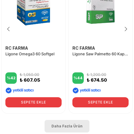
RC FARMA
RC FARMA
Ligone Omega3 60 Softgel
Ligone Saw Palmetto 60 Kapsül
₺ 1,050.00
₺ 1,200.00
%
42
%
44
₺ 607.05
₺ 674.50
SEPETE EKLE
SEPETE EKLE
Daha Fazla Ürün