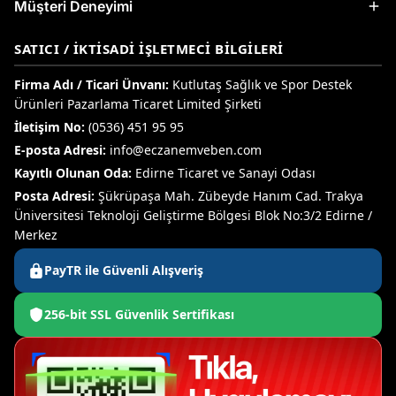
Müşteri Deneyimi
SATICI / İKTISADI İŞLETMECI BILGILERI
Firma Adı / Ticari Ünvanı:
Kutlutaş Sağlık ve Spor Destek
Ürünleri Pazarlama Ticaret Limited Şirketi
İletişim No:
(0536) 451 95 95
E-posta Adresi:
info@eczanemveben.com
Kayıtlı Olunan Oda:
Edirne Ticaret ve Sanayi Odası
Posta Adresi:
Şükrüpaşa Mah. Zübeyde Hanım Cad. Trakya
Üniversitesi Teknoloji Geliştirme Bölgesi Blok No:3/2 Edirne /
Merkez
PayTR ile Güvenli Alışveriş
256-bit SSL Güvenlik Sertifikası