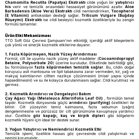
Chamomilla Recutita (Papatya) Ekstraktı
cilde yoğun bir
yatıştırıcı
his
verir ve temizlik sırasındaki hassasiyet görünümünü azaltır.
Aloe
Barbadensis (Aloe Vera) Ekstraktı
cildi nemlendirirken,
Tocopherol
(E Vitamini)
antioksidan desteği sağlar.
Triticum Vulgare (Buğday
Rüşeymi) Ekstraktı
ise cildi besleyici kozmetik özellikleriyle bu zengin
formülü tamamlar.
Ürün Etki Mekanizması
TTO Soft Göz Çevresi Şampuanı'nın etkinliği, içerdiği aktif bileşenlerin
çok yönlü ve sinerjik kozmetik etkilerine dayanır.
1. Fazla Köpürmeyen, Nazik Yüzey Arındırması
Formül, cilt ile uyumlu nazik yüzey aktif maddeler (
Cocoamidopropyl
Betaine
,
Polysorbate 20
) üzerine kuruludur. Etiketinde belirtildiği gibi,
bu formülasyon
fazla köpürmeden temizlik sağlar
. Bu, cildin doğal
koruyucu asit mantosuna ve lipit tabakasına zarar vermeden, kir, yağ ve
makyaj kalıntılarının ciltten nazikçe çözünmesini (misel yapısı içinde
hapsedilmesini) ve su ile kolayca durulanmasını sağlar. Cildi kurutmaz ve
germez.
2. Kozmetik Arındırıcı ve Dengeleyici Bakım
Çay Ağacı Yağı (Melaleuca Alternifolia Leaf Oil)
, formülün temel
taşıdır. Kozmetik dünyasında güçlü
arındırıcı (purifying)
özellikleri ile
bilinir. Cilt yüzeyinin temiz kalmasına, fazla sebumun (yağın)
dengelenmesine ve pürüzsüz bir cilt görünümüne kavuşmaya yardımcı
olur. Özellikle
göz kapağı, kaş ve kirpik dipleri
gibi bölgelerin
kozmetik hijyeni için ideal bir destek sunar.
3. Yoğun Yatıştırıcı ve Nemlendirici Kozmetik Etki
Temizlik işlemi, özellikle hassas göz çevresinde cildi yatıştırmalı ve
nemini korumalıdır.