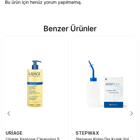
Bu ürün için henüz yorum yapılmamış.
Benzer Ürünler
URİAGE
STEPWAX
Uriage Xemose Cleansing Soothing Oil 500 ml
Stepwax Kolay Dış Kulak Yolu Kir Temizleme Seti