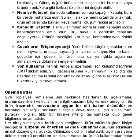
bırakmayın. Güneş ışığı ürünün etkin bileşenlerini bozabilir veya
ürünün renk/koku gibi fiziksel özelliklerini değiştirebilir.
Nem ve Rutubet:
Banyoda kullanım sonrası kapağını kapatıp kuru
bir yerde muhafaza edin. Sürekli ıslak ve nemli ortamda bırakmak,
ürün ambalajında bakteri veya mantar oluşum riskini artırabilir.
Kapağını Kapatın:
Her kullanımdan sonra ürünün kapağını sıkıca
kapattığınızdan emin olun. Bu, hava ile gereksiz temasını
engelleyerek ürünün tazeliğini korur ve kontaminasyon riskini
azaltır.
Çocukların Erişemeyeceği Yer:
Ürünü küçük çocukların ve
evcil hayvanların ulaşamayacağı bir yerde saklayın. Her ne kadar
çocuklar için güvenli bir ürün olsa da, yanlışlıkla ağızlarına
almaları veya dökmeleri engellenmelidir.
Son Kullanma Tarihi:
Ambalaj üzerindeki
son kullanma tarihine
(SKT)
dikkat edin. SKT geçmiş ürünleri kullanmayın. İlk açıldığında
üzerine açılma tarihini not etmek ve 12 ay içinde (PAO 12M) ürünü
tüketmek iyi bir uygulamadır.
Önemli Notlar
SVR Topialyse Temizleme Jeli hakkında hazırlanan bu açıklamalar,
ürünün özellikleri ve kullanımı ile ilgili kapsamlı bilgi vermek amaçlıdır. Bu
ürün,
kozmetik mevzuatına uygun bir cilt bakım ürünüdür
ve
herhangi bir sağlık sorununun teşhis veya tedavisi için kullanılmaz.
Buradaki bilgiler, tıbbi bir tavsiye niteliği taşımamakta olup genel
bilgilendirme amaçlıdır.
Her bireyin cilt yapısı farklı olabileceğinden, ürün etkileri kişiden kişiye
değişebilir.
Düzenli ve önerilen şekilde kullanmak
ürünün etkinliğini
en üst düzeye çıkaracaktır. Cildinizde ciddi bir rahatsızlık, açık yara veya
doktor kontrolü gerektiren bir durum varsa, bu ürünü kullanmadan önce