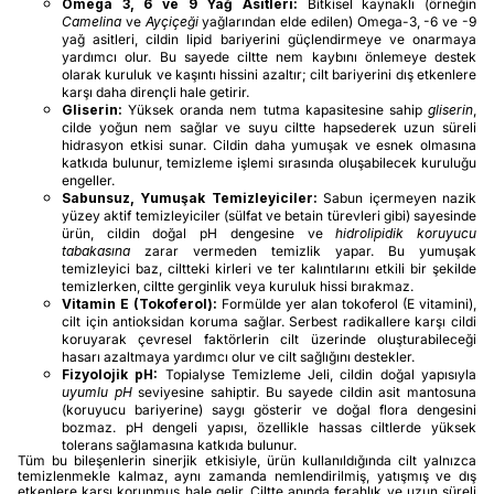
Omega 3, 6 ve 9 Yağ Asitleri:
Bitkisel kaynaklı (örneğin
Camelina
ve
Ayçiçeği
yağlarından elde edilen) Omega-3, -6 ve -9
yağ asitleri, cildin lipid bariyerini güçlendirmeye ve onarmaya
yardımcı olur. Bu sayede ciltte nem kaybını önlemeye destek
olarak kuruluk ve kaşıntı hissini azaltır; cilt bariyerini dış etkenlere
karşı daha dirençli hale getirir.
Gliserin:
Yüksek oranda nem tutma kapasitesine sahip
gliserin
,
cilde yoğun nem sağlar ve suyu ciltte hapsederek uzun süreli
hidrasyon etkisi sunar. Cildin daha yumuşak ve esnek olmasına
katkıda bulunur, temizleme işlemi sırasında oluşabilecek kuruluğu
engeller.
Sabunsuz, Yumuşak Temizleyiciler:
Sabun içermeyen nazik
yüzey aktif temizleyiciler (sülfat ve betain türevleri gibi) sayesinde
ürün, cildin doğal pH dengesine ve
hidrolipidik koruyucu
tabakasına
zarar vermeden temizlik yapar. Bu yumuşak
temizleyici baz, ciltteki kirleri ve ter kalıntılarını etkili bir şekilde
temizlerken, ciltte gerginlik veya kuruluk hissi bırakmaz.
Vitamin E (Tokoferol):
Formülde yer alan tokoferol (E vitamini),
cilt için antioksidan koruma sağlar. Serbest radikallere karşı cildi
koruyarak çevresel faktörlerin cilt üzerinde oluşturabileceği
hasarı azaltmaya yardımcı olur ve cilt sağlığını destekler.
Fizyolojik pH:
Topialyse Temizleme Jeli, cildin doğal yapısıyla
uyumlu pH
seviyesine sahiptir. Bu sayede cildin asit mantosuna
(koruyucu bariyerine) saygı gösterir ve doğal flora dengesini
bozmaz. pH dengeli yapısı, özellikle hassas ciltlerde yüksek
tolerans sağlamasına katkıda bulunur.
Tüm bu bileşenlerin sinerjik etkisiyle, ürün kullanıldığında cilt yalnızca
temizlenmekle kalmaz, aynı zamanda nemlendirilmiş, yatışmış ve dış
etkenlere karşı korunmuş hale gelir. Ciltte anında ferahlık ve uzun süreli