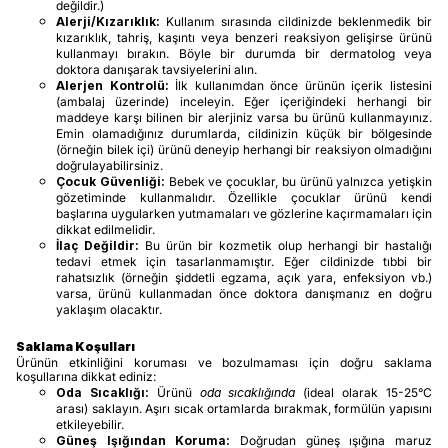
değildir.)
Alerji/Kızarıklık:
Kullanım sırasında cildinizde beklenmedik bir
kızarıklık, tahriş, kaşıntı veya benzeri reaksiyon gelişirse ürünü
kullanmayı bırakın. Böyle bir durumda bir dermatolog veya
doktora danışarak tavsiyelerini alın.
Alerjen Kontrolü:
İlk kullanımdan önce ürünün içerik listesini
(ambalaj üzerinde) inceleyin. Eğer içeriğindeki herhangi bir
maddeye karşı bilinen bir alerjiniz varsa bu ürünü kullanmayınız.
Emin olamadığınız durumlarda, cildinizin küçük bir bölgesinde
(örneğin bilek içi) ürünü deneyip herhangi bir reaksiyon olmadığını
doğrulayabilirsiniz.
Çocuk Güvenliği:
Bebek ve çocuklar, bu ürünü yalnızca yetişkin
gözetiminde kullanmalıdır. Özellikle çocuklar ürünü kendi
başlarına uygularken yutmamaları ve gözlerine kaçırmamaları için
dikkat edilmelidir.
İlaç Değildir:
Bu ürün bir kozmetik olup herhangi bir hastalığı
tedavi etmek için tasarlanmamıştır. Eğer cildinizde tıbbi bir
rahatsızlık (örneğin şiddetli egzama, açık yara, enfeksiyon vb.)
varsa, ürünü kullanmadan önce doktora danışmanız en doğru
yaklaşım olacaktır.
Saklama Koşulları
Ürünün etkinliğini koruması ve bozulmaması için doğru saklama
koşullarına dikkat ediniz:
Oda Sıcaklığı:
Ürünü
oda sıcaklığında
(ideal olarak 15-25°C
arası) saklayın. Aşırı sıcak ortamlarda bırakmak, formülün yapısını
etkileyebilir.
Güneş Işığından Koruma:
Doğrudan güneş ışığına maruz