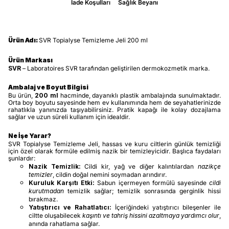
İade Koşulları
Sağlık Beyanı
Ürün Adı:
SVR Topialyse Temizleme Jeli 200 ml
Ürün Markası
SVR
– Laboratoires SVR tarafından geliştirilen dermokozmetik marka.
Ambalaj ve Boyut Bilgisi
Bu ürün,
200 ml
hacminde, dayanıklı plastik ambalajında sunulmaktadır.
Orta boy boyutu sayesinde hem ev kullanımında hem de seyahatlerinizde
rahatlıkla yanınızda taşıyabilirsiniz. Pratik kapağı ile kolay dozajlama
sağlar ve uzun süreli kullanım için idealdir.
Ne İşe Yarar?
SVR Topialyse Temizleme Jeli, hassas ve kuru ciltlerin günlük temizliği
için özel olarak formüle edilmiş nazik bir temizleyicidir. Başlıca faydaları
şunlardır:
Nazik Temizlik:
Cildi kir, yağ ve diğer kalıntılardan
nazikçe
temizler
, cildin doğal nemini soymadan arındırır.
Kuruluk Karşıtı Etki:
Sabun içermeyen formülü sayesinde
cildi
kurutmadan
temizlik sağlar; temizlik sonrasında gerginlik hissi
bırakmaz.
Yatıştırıcı ve Rahatlatıcı:
İçeriğindeki yatıştırıcı bileşenler ile
ciltte oluşabilecek
kaşıntı ve tahriş hissini azaltmaya yardımcı olur
,
anında rahatlama sağlar.