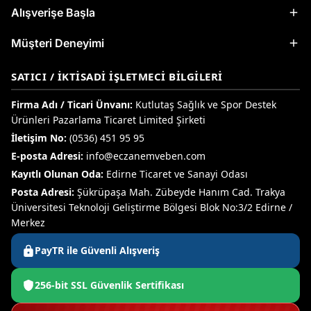
Alışverişe Başla
Müşteri Deneyimi
SATICI / İKTISADI İŞLETMECI BILGILERI
Firma Adı / Ticari Ünvanı:
Kutlutaş Sağlık ve Spor Destek
Ürünleri Pazarlama Ticaret Limited Şirketi
İletişim No:
(0536) 451 95 95
E-posta Adresi:
info@eczanemveben.com
Kayıtlı Olunan Oda:
Edirne Ticaret ve Sanayi Odası
Posta Adresi:
Şükrüpaşa Mah. Zübeyde Hanım Cad. Trakya
Üniversitesi Teknoloji Geliştirme Bölgesi Blok No:3/2 Edirne /
Merkez
PayTR ile Güvenli Alışveriş
256-bit SSL Güvenlik Sertifikası