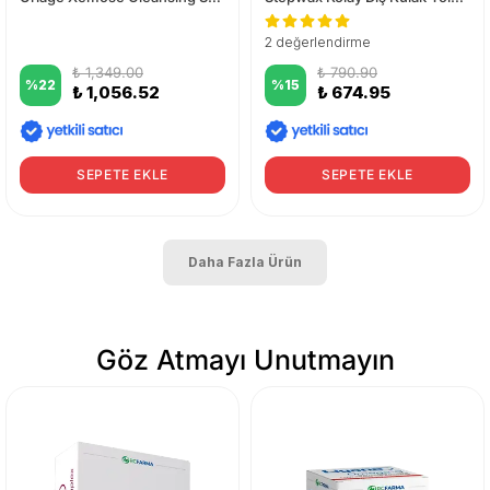
2 değerlendirme
₺ 1,349.00
₺ 790.90
%
22
%
15
₺ 1,056.52
₺ 674.95
SEPETE EKLE
SEPETE EKLE
Daha Fazla Ürün
Göz Atmayı Unutmayın