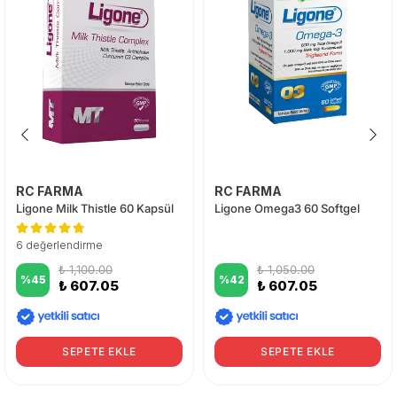
RC FARMA
RC FARMA
Ligone Milk Thistle 60 Kapsül
Ligone Omega3 60 Softgel
6 değerlendirme
₺ 1,100.00
₺ 1,050.00
%
45
%
42
₺ 607.05
₺ 607.05
SEPETE EKLE
SEPETE EKLE