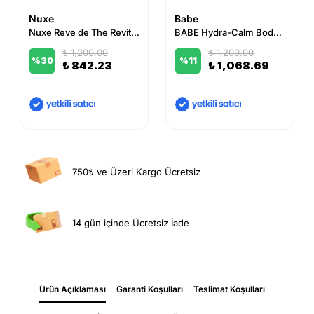
Nuxe
Babe
Nuxe Reve de The Revitalising Duş Jeli 750 ml
BABE Hydra-Calm Body Wash 500 ml
₺ 1,200.00
₺ 1,200.00
%
30
%
11
₺ 842.23
₺ 1,068.69
750₺ ve Üzeri Kargo Ücretsiz
14 gün içinde Ücretsiz İade
Ürün Açıklaması
Garanti Koşulları
Teslimat Koşulları