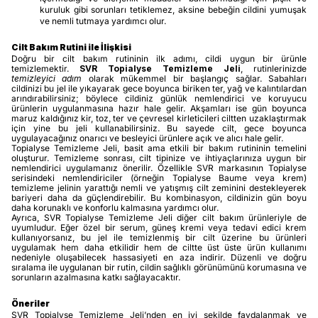
kuruluk gibi sorunları tetiklemez, aksine bebeğin cildini yumuşak
ve nemli tutmaya yardımcı olur.
Cilt Bakım Rutini ile İlişkisi
Doğru bir cilt bakım rutininin ilk adımı, cildi uygun bir ürünle
temizlemektir.
SVR Topialyse Temizleme Jeli
, rutinlerinizde
temizleyici adım
olarak mükemmel bir başlangıç sağlar. Sabahları
cildinizi bu jel ile yıkayarak gece boyunca biriken ter, yağ ve kalıntılardan
arındırabilirsiniz; böylece cildiniz günlük nemlendirici ve koruyucu
ürünlerin uygulanmasına hazır hale gelir. Akşamları ise gün boyunca
maruz kaldığınız kir, toz, ter ve çevresel kirleticileri ciltten uzaklaştırmak
için yine bu jeli kullanabilirsiniz. Bu sayede cilt, gece boyunca
uygulayacağınız onarıcı ve besleyici ürünlere açık ve alıcı hale gelir.
Topialyse Temizleme Jeli, basit ama etkili bir bakım rutininin temelini
oluşturur. Temizleme sonrası, cilt tipinize ve ihtiyaçlarınıza uygun bir
nemlendirici uygulamanız önerilir. Özellikle SVR markasının Topialyse
serisindeki nemlendiriciler (örneğin Topialyse Baume veya krem)
temizleme jelinin yarattığı nemli ve yatışmış cilt zeminini destekleyerek
bariyeri daha da güçlendirebilir. Bu kombinasyon, cildinizin gün boyu
daha korunaklı ve konforlu kalmasına yardımcı olur.
Ayrıca, SVR Topialyse Temizleme Jeli diğer cilt bakım ürünleriyle de
uyumludur. Eğer özel bir serum, güneş kremi veya tedavi edici krem
kullanıyorsanız, bu jel ile temizlenmiş bir cilt üzerine bu ürünleri
uygulamak hem daha etkilidir hem de ciltte üst üste ürün kullanımı
nedeniyle oluşabilecek hassasiyeti en aza indirir. Düzenli ve doğru
sıralama ile uygulanan bir rutin, cildin sağlıklı görünümünü korumasına ve
sorunların azalmasına katkı sağlayacaktır.
Öneriler
SVR Topialyse Temizleme Jeli’nden en iyi şekilde faydalanmak ve