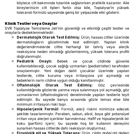
böylece cilt bakımında tutarlılık sağlanırken pratiklik kazanılır. Aile
bireylerinizin cilt tipleri farklı olsa bile, Topialyse’in yüksek
toleranslı formülü sayesinde geniş bir yelpazede etki gösterir.
Klinik Testler veya Onaylar
SVR Topialyse Temizleme Jeli’nin güvenliği ve etkinliği çeşitli testler ve
onaylarla desteklenmektedir:
Dermatolojik Olarak Test Edilmiş:
Ürün, hassas ciltler üzerinde
dermatologların gözetiminde test edilmiştir. Yapılan klinik
değerlendirmelerde ciltte herhangi bir tahriş veya alerjik
reaksiyona neden olmadığı gözlemlenmiş, yüksek tolerans profili
doğrulanmıştır.
Pediatrik Onaylı:
Bebek ve çocuk cildinde güvenle
kullanılabileceği, çocuk sağlığı uzmanları (pediatristler) tarafından
onaylanmıştır. Yeni doğan dahil çocuklar üzerinde yapılan
testlerde, ciltte kuruma veya irritasyona yol açmadığı ve
bebeklerin narin cildine uygun olduğu kanıtlanmıştır.
Oftalmolojik Olarak Test Edilmiş:
Göz çevresinde
kullanıldığında gözlerde yanma veya sulanmaya yol açmadığı, göz
uzmanlarının (oftalmologların) denetiminde yapılan testlerle teyit
edilmiştir. Bu sayede banyo sırasında gözle temas etse bile
minimum irritasyon riski taşır.
Hipoalerjenik Formül:
Formül, alerji riskini minimize edecek
şekilde tasarlanmıştır. Paraben, sabun, alkol, boya gibi potansiyel
irritan veya alerjen içerikler barındırmaz. Hafif ve hipoalerjenik bir
koku (parfüm) içerir; bu sayede hoş bir kullanım deneyimi
sunarken hassas ciltlerde dahi reaksiyon oluşturmaz.
Fizyolojik pH ve Yüksek Tolerans:
Ürün, cildin doğal pH değeri