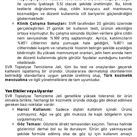
ile uyumlu (yaklaşık 5.5) olacak şekilde üretilmiştir. Bu, klinik
testlerle doğrulanmış olup, cildin koruyucu asit mantosunu
bozmadığını ve düzenli kullanımla cilt bariyerini güçlendirdiğini
göstermektedir.
Klinik Çalışma Sonuçları:
SVR tarafından 20 gönüllü üzerinde
gerçekleştirilen 21 günlük bir kullanım testi, ürünün etkinliğini
ortaya koymuştur. Bu çalışma sonunda ölçülen verilere göre cildin
nem seviyesinde
%169 artış
saptanmıştır. Ayrıca, katılımcıların
%85’i
ciltlerinin daha yumuşak hale geldiğini,
%80’i
ise
ciltlerindeki kaşıntı ve rahatsızlık hissinin belirgin şekilde azaldığını
bildirmiştir. Bu yüksek memnuniyet oranları, jelin hem anında hem
de düzenli kullanımda gözle görülür faydalar sunduğunu kanıtlar
niteliktedir.
SVR Topialyse Temizleme Jeli, tüm bu test ve onaylardan geçerek
kalitesini ispatlamış bir üründür. Uluslararası dermatoloji otoritelerinin
belirlediği standartlara uygun şekilde üretilmiş olup,
Türk kozmetik
mevzuatına
ve ilgili yönetmeliklere de tam uyumludur.
Yan Etkiler veya Uyarılar
SVR Topialyse Temizleme Jeli genellikle yüksek toleranslı bir ürün
olmakla birlikte, herhangi bir kozmetik üründe olduğu gibi dikkat edilmesi
gereken bazı noktalar vardır:
Harici Kullanım:
Sadece
dıştan kullanım
içindir. Ürünü
yutmayınız. Ağız ve göz gibi mukoza ile kaplı bölgelerin içine
uygulamayınız.
Göz Teması:
Gözlerle direkt temasından kaçının. Temas halinde
gözlerinizi derhal bol su ile durulayın. (Ürün göz yakmayacak
şekilde formüle edilmiş olsa da göz içi için kullanım amaçlı