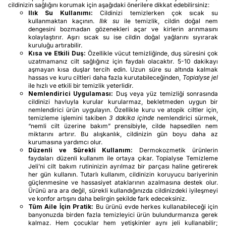
cildinizin sağlığını korumak için aşağıdaki önerilere dikkat edebilirsiniz:
Ilık Su Kullanımı:
Cildinizi temizlerken çok sıcak su
kullanmaktan kaçının.
Ilık su
ile temizlik, cildin doğal nem
dengesini bozmadan gözenekleri açar ve kirlerin arınmasını
kolaylaştırır. Aşırı sıcak su ise cildin doğal yağlarını sıyırarak
kuruluğu artırabilir.
Kısa ve Etkili Duş:
Özellikle vücut temizliğinde, duş süresini çok
uzatmamanız cilt sağlığınız için faydalı olacaktır. 5-10 dakikayı
aşmayan kısa duşlar tercih edin. Uzun süre su altında kalmak
hassas ve kuru ciltleri daha fazla kurutabileceğinden,
Topialyse jel
ile hızlı ve etkili bir temizlik yeterlidir.
Nemlendirici Uygulaması:
Duş veya yüz temizliği sonrasında
cildinizi havluyla kurular kurularmaz, bekletmeden uygun bir
nemlendirici ürün uygulayın. Özellikle kuru ve atopik ciltler için,
temizleme işlemini takiben
3 dakika içinde
nemlendirici sürmek,
“nemli cilt üzerine bakım” prensibiyle, cilde hapsedilen nem
miktarını artırır. Bu alışkanlık, cildinizin gün boyu daha az
kurumasına yardımcı olur.
Düzenli ve Sürekli Kullanım:
Dermokozmetik ürünlerin
faydaları düzenli kullanım ile ortaya çıkar. Topialyse Temizleme
Jeli’ni cilt bakım rutininizin ayrılmaz bir parçası haline getirerek
her gün kullanın. Tutarlı kullanım, cildinizin koruyucu bariyerinin
güçlenmesine ve hassasiyet ataklarının azalmasına destek olur.
Ürünü ara ara değil, sürekli kullandığınızda cildinizdeki iyileşmeyi
ve konfor artışını daha belirgin şekilde fark edeceksiniz.
Tüm Aile İçin Pratik:
Bu ürünü evde herkes kullanabileceği için
banyonuzda birden fazla temizleyici ürün bulundurmanıza gerek
kalmaz. Hem çocuklar hem yetişkinler aynı jeli kullanabilir;