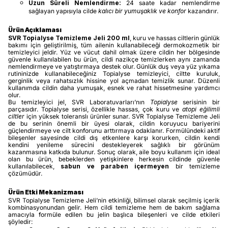
Uzun Süreli Nemlendirme:
24 saate kadar nemlendirme
sağlayan yapısıyla cilde
kalıcı bir yumuşaklık ve konfor
kazandırır.
Ürün Açıklaması
SVR Topialyse Temizleme Jeli 200 ml
, kuru ve hassas ciltlerin günlük
bakımı için geliştirilmiş, tüm ailenin kullanabileceği dermokozmetik bir
temizleyici jeldir. Yüz ve vücut dahil olmak üzere cildin her bölgesinde
güvenle kullanılabilen bu ürün, cildi nazikçe temizlerken aynı zamanda
nemlendirmeye ve yatıştırmaya destek olur. Günlük duş veya yüz yıkama
rutininizde kullanabileceğiniz Topialyse temizleyici, ciltte kuruluk,
gerginlik veya rahatsızlık hissine yol açmadan temizlik sunar. Düzenli
kullanımda cildin daha yumuşak, esnek ve rahat hissetmesine yardımcı
olur.
Bu temizleyici jel, SVR Laboratuvarları’nın
Topialyse
serisinin bir
parçasıdır. Topialyse serisi, özellikle hassas, çok kuru ve
atopi eğilimli
ciltler
için yüksek toleranslı ürünler sunar. SVR Topialyse Temizleme Jeli
de bu serinin önemli bir üyesi olarak, cildin koruyucu bariyerini
güçlendirmeye ve cilt konforunu arttırmaya odaklanır. Formülündeki aktif
bileşenler sayesinde cildi dış etkenlere karşı korurken, cildin kendi
kendini yenileme sürecini destekleyerek sağlıklı bir görünüm
kazanmasına katkıda bulunur. Sonuç olarak, aile boyu kullanım için ideal
olan bu ürün, bebeklerden yetişkinlere herkesin cildinde güvenle
kullanılabilecek,
sabun ve paraben içermeyen
bir temizleme
çözümüdür.
Ürün Etki Mekanizması
SVR Topialyse Temizleme Jeli’nin etkinliği, bilimsel olarak seçilmiş içerik
kombinasyonundan gelir. Hem cildi temizleme hem de bakım sağlama
amacıyla formüle edilen bu jelin başlıca bileşenleri ve cilde etkileri
şöyledir: