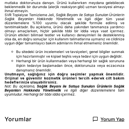
mutlaka doktorunuza danışın. Ürünü kullanırken meydana gelebilecek
beklenmedik bir durumda (alerjik reaksiyon gibi) uzman tavsiyesi almayı
ihmal etmeyin.
SVR Topialyse Temizleme Jeli,
Sağlık Beyanı ile Satışa Sunulan Ürünlerin
Sağlık Beyanları Hakkında Yönetmelik
ve ilgili diğer tüm yasal
düzenlemelere %100 uyumlu olacak şekilde formüle edilmiş ve
tanıtılmaktadır. Bu açıklama, ürünü daha yakından tanımanıza yardımcı
olmayı amaçlarken, hiçbir şekilde tıbbi bir iddia veya vaat içermez.
Ürünün etkileri bilimsel testler ve kullanıcı deneyimleri ile desteklenmiş
olsa da, en doğru sonuçlar için kullanım talimatlarına uymanız ve cildinize
uygun diğer tamamlayıcı bakım adımlarını ihmal etmemeniz önemlidir.
Bu sitedeki ürün incelemeleri ve tavsiyeleri, genel bilgiler sunmak
için hazırlanmıştır ve kişisel teşhis veya tedavi için uygun değildir.
Herhangi bir ürün kullanmadan veya herhangi bir sağlık sorununa
ilişkin tedaviye başlamadan önce, doktorunuza veya eczacınıza
danışmanız önemlidir.
Unutmayın, sağlığınız için doğru seçimler yapmak önemlidir.
Orijinal ve güvenilir kozmetik ürünleri tercih ederek cilt bakım
hedeflerinize ulaşabilirsiniz.
Not: Bu açıklama,
Sağlık Beyanı ile Satışa Sunulan Ürünlerin Sağlık
Beyanları Hakkında Yönetmelik
ve ilgili diğer düzenlemelere tam
uyumludur. Herhangi bir tıbbi iddia içermez.
Yorumlar
Yorum Yap