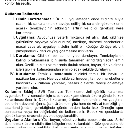
konfor hissedilir.
Kullanım Talimatları
Cildin Hazırlanması:
Ürünü uygulamadan önce cildinizi suyla
ıslatın. Ilık su kullanmanız tavsiye edilir; ılık su cildin gözeneklerini
açarak temizleyicinin etkinliğini artırır ve cildi gereksiz yere
kurutmaz.
Uygulama:
Avucunuza yeterli miktarda jel alın. Islak cildinize
(yüzünüze ve/veya vücudunuza) nazikçe, dairesel hareketlerle
masaj yaparak uygulayın. Jelin hafif bir köpüğe dönüşerek cilt
yüzeyindeki kirleri ve yağı çözmesine izin verin.
Durulama:
Cildinizi bol su ile iyice durulayın. Temizleyicinin
kalıntı bırakmaması için suyla tamamen arındırdığınızdan emin
olun. Özellikle cilt kıvrımlarında (kulak arkası, boyun, diz ve dirsek
içleri gibi) jel kalmadığından emin olacak şekilde durulayın.
Kurulama:
Temizlik sonrasında cildinizi temiz bir havlu ile
nazikçe kurulayın. Havluyu cilde sürtmeden, tampon hareketlerle
bastırarak kurulama yapmak, hassas ciltlerde tahrişi önlemeye
yardımcı olur.
Kullanım Sıklığı:
SVR Topialyse Temizleme Jeli günlük kullanıma
uygundur. En iyi sonuçlar için sabah ve akşam olmak üzere günde iki kez
kullanılması önerilir. Düzenli kullanım, ürünün nemlendirici ve yatıştırıcı
etkilerinin devamlılığını sağlar. Ürün hem
yüz
hem de
vücut
temizliği için
tasarlandığından, gerektiğinde günde birden fazla kez (örneğin spor
sonrasında veya terlediğinizde) de kullanılabilir. Bebek ve çocuklarda
günlük banyo sırasında güvenle uygulanabilir.
Uygulama Alanları:
Yüz, boyun, vücut ve hatta bebeklerde
saç derisi
dahil olmak üzere cildin tüm bölgelerinde kullanılabilir. Göz çevresine de
temas edebilecek şekilde kullanılmasında sakınca yoktur (gözlere