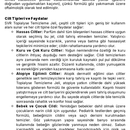
doğrudan uygulamaktan kaçının), çünkü formülü göz yakmamak üzere
oftalmolojik olarak test edilmiştir.
Cilt Tipleri ve Faydalar
SVR Topialyse Temizleme Jeli, çeşitli cilt tipleri için geniş bir kullanım
alanı sunar ve her cilt tipine özel faydalar sağlar:
Hassas Ciltler:
Parfüm dahil tüm bileşenleri hassas ciltlere uygun
olarak seçilmiş bu jel, cildi tahriş etmeden temizler. Yatıştırıcı
içeriği sayesinde kızarıklık, yanma veya batma gibi hassasiyet
tepkilerini minimize eder; cildin rahatlamasına yardımcı olur.
Kuru ve Çok Kuru Ciltler:
Yoğun nemlendirme özelliği ile kuru
ciltlerin ihtiyaç duyduğu nem desteğini sağlar. Cildi temizlerken
aynı zamanda nem verdiği için kuruluk kaynaklı pul pul dökülme
ve gerginlik hissini azaltır. Düzenli kullanımda, cildin yumuşaklık
ve esnekliğini yeniden kazanmasına katkı sunar.
Atopiye Eğilimli Ciltler:
Atopik dermatit eğilimi olan ciltler
genellikle sert temizleyicilere karşı tahriş ve kaşıntı ile tepki verir.
Topialyse Temizleme Jeli, atopiye yatkın ciltlerde dahi yüksek
tolerans gösteren formülü ile güvenle kullanılabilir. Kaşıntı hissini
yatıştırmaya ve cilt bariyerini güçlendirerek yeni tahriş oluşumunu
engellemeye yardımcı olur. Bu sayede atopik ciltlerde bile temizlik
sonrasında rahatlık ve konfor hissi sağlar.
Bebek ve Çocuk Cildi:
Yenidoğan bebekler dahil olmak üzere
çocukların narin cildi için uygundur. Pediatrik testlerden geçmiş
formülü, bebeğinizin cildini veya saçlı derisini kurutmadan
temizler. Göz yakmayan yapısı sayesinde banyo sırasında
kullanımda bebeğin gözlerinde yanmaya neden olmaz. Sabun
içermediği ve alerjenik maddeler barındırmadığı için pişik ve