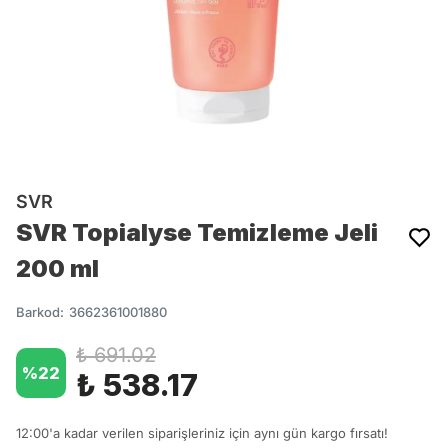
SVR
SVR Topialyse Temizleme Jeli
200 ml
Barkod
:
3662361001880
₺ 691.02
%
22
₺ 538.17
12:00'a kadar verilen siparişleriniz için aynı gün kargo fırsatı!