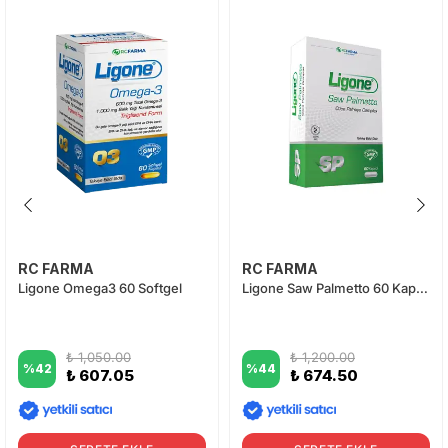
RC FARMA
RC FARMA
Ligone Omega3 60 Softgel
Ligone Saw Palmetto 60 Kapsül
₺ 1,050.00
₺ 1,200.00
%
42
%
44
₺ 607.05
₺ 674.50