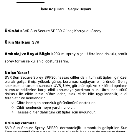
İade Koşulları
Sağlık Beyanı
Ürün Adı:
SVR Sun Secure SPF30 Güneş Koruyucu Sprey
Ürün Markası:
SVR
Ambalaj ve Boyut Bilgisi:
200 ml sprey şişe – Ultra ince dokulu, pratik
sprey formu ile kullanıcı dostu tasarım.
Ne İşe Yarar?
SVR Sun Secure Sprey SPF30, hassas ciltler dahil tüm cilt tipleri için özel
olarak geliştirilmiş, yüksek güneş koruması sağlayan bir üründür. Geniş
spektrumlu koruma sunarak UVB, UVA, görünür ışık ve kızılötesi ışınların
olumsuz etkilerine karşı cildi korumaya yardımcı olur. Ultra ince sütlü
dokusu ile cilde hızla nüfuz eder, ıslak cilde bile uygulanabilir, cildi
ferahlatır ve nemlendirir.
Ciltte homojen bronzluk görünümünü destekler.
Cildi nemlendirmeye yardımcı olur.
Hassas ciltler dahil tüm cilt tipleri için uygundur.
Ürün Açıklaması
SVR Sun Secure Sprey SPF30, dermatolojik uzmanlıkla geliştirilen Sun
Secure patentli filtre sistemi ile hem cilt sağlığına hem de çevreye duyarlı