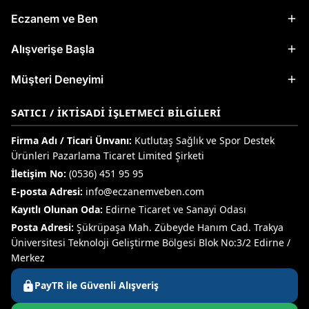
Eczanem ve Ben
Alışverişe Başla
Müşteri Deneyimi
SATICI / İKTISADI İŞLETMECI BILGILERI
Firma Adı / Ticari Ünvanı:
Kutlutaş Sağlık ve Spor Destek
Ürünleri Pazarlama Ticaret Limited Şirketi
İletişim No:
(0536) 451 95 95
E-posta Adresi:
info@eczanemveben.com
Kayıtlı Olunan Oda:
Edirne Ticaret ve Sanayi Odası
Posta Adresi:
Şükrüpaşa Mah. Zübeyde Hanım Cad. Trakya
Üniversitesi Teknoloji Geliştirme Bölgesi Blok No:3/2 Edirne /
Merkez
PayTR ile Güvenli Alışveriş