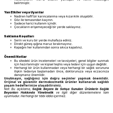
belirtmiştir.
Yan Etkiler veya Uyarılar
Nadiren hafif bir karıncalanma veya kızarıklık oluşabilir.
Göz ile temasından kaçının.
Sadece harici kullanım içindir.
Çocukların erişemeyeceği bir yerde saklayınız.
Saklama Koşulları
Serin ve kuru bir yerde muhafaza ediniz.
Direkt güneş ışığına maruz bırakmayınız.
Kapağını her kullanımdan sonra sıkıca kapatınız.
Önemli Notlar
Bu sitedeki ürün incelemeleri ve tavsiyeleri, genel bilgiler sunmak
için hazırlanmıştır ve kişisel teşhis veya tedavi için uygun değildir.
Herhangi bir ürün kullanmadan veya herhangi bir sağlık sorununa
ilişkin tedaviye başlamadan önce, doktorunuza veya eczacınıza
danışmanız önemlidir.
Unutmayın, sağlığınız için doğru seçimler yapmak önemlidir.
Orijinal ve güvenilir dermokozmetik ürünler kullanarak sağlıklı
yaşam hedeflerinize ulaşabilirsiniz.
Not: Bu açıklama,
Sağlık Beyanı ile Satışa Sunulan Ürünlerin Sağlık
Beyanları Hakkında Yönetmelik
ve ilgili diğer düzenlemelere tam
uyumludur. Herhangi bir tıbbi iddia içermez.