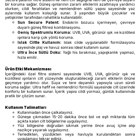
bir koruma sağlar. Güneş ışınlarının zararlı etkilerini azaltmaya yardımcı
olurken, cildi ferahlatan ve nemlendiren sütlü yapısı sayesinde yaz
aylarında kullanım kolaylığı sunar. 3 yaşından büyük çocuklar ve
yetişkinler tarafından rahatlıkla kullanılabilir.
Sun Secure Patent:
Endokrin bozucu içermeyen, çevreye
duyarlı güneş filtresi kombinasyonu.
Geniş Spektrumlu Koruma:
UVB, UVA, görünür ışık ve kızılötesi
ışınlara karşı çok yönlü koruma.
Islak Ciltte Kullanım:
Islak cilde uygulanabilir formülasyonu
sayesinde plaj ve havuz sonrası ideal kullanım sunar.
Ultra İnce Sütlü Doku:
Yağlı his bırakmaz, yapışkanlık yapmaz,
hızla emilir.
Ürün Etki Mekanizması
İçeriğindeki özel filtre sistemi sayesinde UVB, UVA, görünür ışık ve
kızılötesi ışınların cilt yüzeyinde oluşturabileceği zararlı etkilerin önüne
geçmeye yardımcı olur. Suya ve tere dayanıklı yapısıyla uzun süreli
koruma sağlar. Ultra hafif ve nemlendirici formülü sayesinde cilt üzerinde
konforlu bir kullanım sunar. İçerik yapısı cildi yormaz, günlük kullanımda
pratik bir çözüm sunar.
Kullanım Talimatları
Kullanmadan önce çalkalayınız.
Güneşe çıkmadan 15-20 dakika önce bol ve eşit miktarda tüm
açıkta kalan cilt bölgelerine uygulayınız.
Yüz bölgesine doğrudan sıkmak yerine önce avuç içine alıp
nazikçe yayarak uygulayınız.
Terledikten, yüzdükten veya havluyla kurulandıktan sonra
uygulamayı tekrar ediniz.