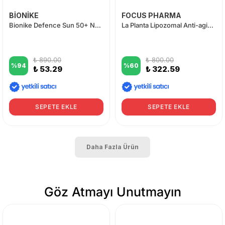
BİONİKE
FOCUS PHARMA
Bionike Defence Sun 50+ No-Shine Fluid 50 ml
La Planta Lipozomal Anti-aging 50 SPF Güneş Kremi 150ml
₺ 890.00
₺ 800.00
%
94
%
60
₺ 53.29
₺ 322.59
SEPETE EKLE
SEPETE EKLE
Daha Fazla Ürün
Göz Atmayı Unutmayın