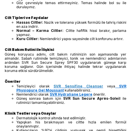
Göz çevresiyle temas ettirmeyiniz. Temas halinde bol su ile
durulayınız.
Cilt Tipleri ve Faydalar
Hassas Ciltler:
Nazik ve toleransı yüksek formülü ile tahriş riskini
en aza indirir.
Normal – Karma Ciltler:
Ciltte hafiflik hissi bırakır, parlama
yapmaz.
Kuru Ciltler:
Nemlendirici yapısı sayesinde cilt konforunu artırır.
Cilt Bakım Rutini ile İlişkisi
Güneş koruyucu adımı, cilt bakım rutininizin son aşamasında yer
almalıdır. Sabah rutininde temizleyici, tonik ve nemlendirici adımlarının
ardından SVR Sun Secure Sprey SPF30 uygulanarak güneşe karşı
koruma sağlanır. Gün içerisinde ihtiyaç halinde tekrar uygulanarak
koruma etkisi sürdürülmelidir.
Öneriler
Temizleyici olarak
SVR Sensifine Cleanser
veya
SVR
Physiopure Gel Moussant
kullanabilirsiniz.
Nemlendirici olarak
SVR Hydraliane Legere
önerilir.
Güneş sonrası bakım için
SVR Sun Secure Après-Soleil
ile
rutininizi tamamlayabilirsiniz.
Klinik Testler veya Onaylar
Dermatolojik kontrol altında test edilmiştir.
Yapışkan his bırakmayan ve ciltte hızla emilen formül
onaylanmıştır.
Kullanıcıların %97’si cildinin yumuşak ve nemli hissettiğini