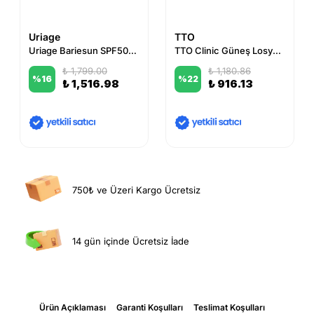
Uriage
TTO
Uriage Bariesun SPF50+ Invisible Spray 200 ml
TTO Clinic Güneş Losyonu 100 ml
₺ 1,799.00
₺ 1,180.86
%
16
%
22
₺ 1,516.98
₺ 916.13
750₺ ve Üzeri Kargo Ücretsiz
14 gün içinde Ücretsiz İade
Ürün Açıklaması
Garanti Koşulları
Teslimat Koşulları