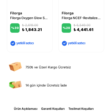
Filorga
Filorga
Filorga Oxygen Glow Smoothing Eye Care 15 ml
Filorga NCEF-Revitalize Yoğun Canlandırıcı ve Aydınlatıcı Göz Bakım Kremi 15 ml
₺ 2,619.00
₺ 5,549.00
%
30
%
20
₺ 1,843.21
₺ 4,441.61
750₺ ve Üzeri Kargo Ücretsiz
14 gün içinde Ücretsiz İade
Ürün Açıklaması
Garanti Koşulları
Teslimat Koşulları