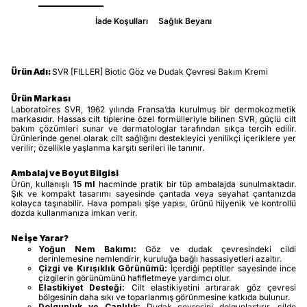
İade Koşulları
Sağlık Beyanı
Ürün Adı:
SVR [FILLER] Biotic Göz ve Dudak Çevresi Bakım Kremi
Ürün Markası
Laboratoires SVR, 1962 yılında Fransa’da kurulmuş bir dermokozmetik
markasıdır. Hassas cilt tiplerine özel formülleriyle bilinen SVR, güçlü cilt
bakım çözümleri sunar ve dermatologlar tarafından sıkça tercih edilir.
Ürünlerinde genel olarak cilt sağlığını destekleyici yenilikçi içeriklere yer
verilir; özellikle yaşlanma karşıtı serileri ile tanınır.
Ambalaj ve Boyut Bilgisi
Ürün, kullanışlı
15 ml
hacminde pratik bir tüp ambalajda sunulmaktadır.
Şık ve kompakt tasarımı sayesinde çantada veya seyahat çantanızda
kolayca taşınabilir. Hava pompalı şişe yapısı, ürünü hijyenik ve kontrollü
dozda kullanmanıza imkan verir.
Ne İşe Yarar?
Yoğun Nem Bakımı:
Göz ve dudak çevresindeki cildi
derinlemesine nemlendirir, kuruluğa bağlı hassasiyetleri azaltır.
Çizgi ve Kırışıklık Görünümü:
İçerdiği peptitler sayesinde ince
çizgilerin görünümünü hafifletmeye yardımcı olur.
Elastikiyet Desteği:
Cilt elastikiyetini artırarak göz çevresi
bölgesinin daha sıkı ve toparlanmış görünmesine katkıda bulunur.
Dolgunluk ve Canlılık:
Dudak çevresini dolgunlaştırır, cilde