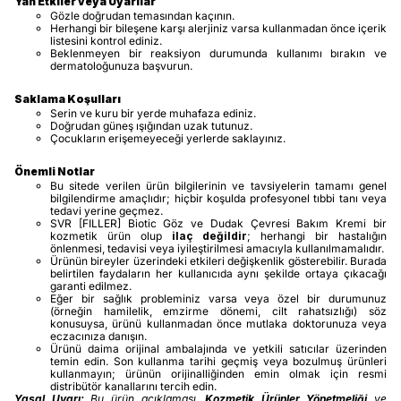
Yan Etkiler veya Uyarılar
Gözle doğrudan temasından kaçının.
Herhangi bir bileşene karşı alerjiniz varsa kullanmadan önce içerik
listesini kontrol ediniz.
Beklenmeyen bir reaksiyon durumunda kullanımı bırakın ve
dermatoloğunuza başvurun.
Saklama Koşulları
Serin ve kuru bir yerde muhafaza ediniz.
Doğrudan güneş ışığından uzak tutunuz.
Çocukların erişemeyeceği yerlerde saklayınız.
Önemli Notlar
Bu sitede verilen ürün bilgilerinin ve tavsiyelerin tamamı genel
bilgilendirme amaçlıdır; hiçbir koşulda profesyonel tıbbi tanı veya
tedavi yerine geçmez.
SVR [FILLER] Biotic Göz ve Dudak Çevresi Bakım Kremi bir
kozmetik ürün olup
ilaç değildir
; herhangi bir hastalığın
önlenmesi, tedavisi veya iyileştirilmesi amacıyla kullanılmamalıdır.
Ürünün bireyler üzerindeki etkileri değişkenlik gösterebilir. Burada
belirtilen faydaların her kullanıcıda aynı şekilde ortaya çıkacağı
garanti edilmez.
Eğer bir sağlık probleminiz varsa veya özel bir durumunuz
(örneğin hamilelik, emzirme dönemi, cilt rahatsızlığı) söz
konusuysa, ürünü kullanmadan önce mutlaka doktorunuza veya
eczacınıza danışın.
Ürünü daima orijinal ambalajında ve yetkili satıcılar üzerinden
temin edin. Son kullanma tarihi geçmiş veya bozulmuş ürünleri
kullanmayın; ürünün orijinalliğinden emin olmak için resmi
distribütör kanallarını tercih edin.
Yasal Uyarı:
Bu ürün açıklaması,
Kozmetik Ürünler Yönetmeliği
ve