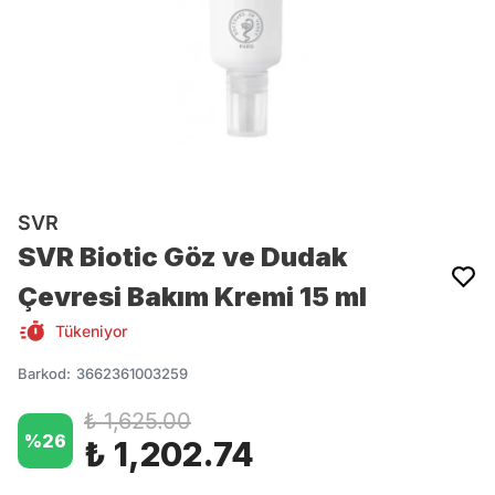
SVR
SVR Biotic Göz ve Dudak
Çevresi Bakım Kremi 15 ml
Tükeniyor
Barkod
:
3662361003259
₺ 1,625.00
%
26
₺ 1,202.74