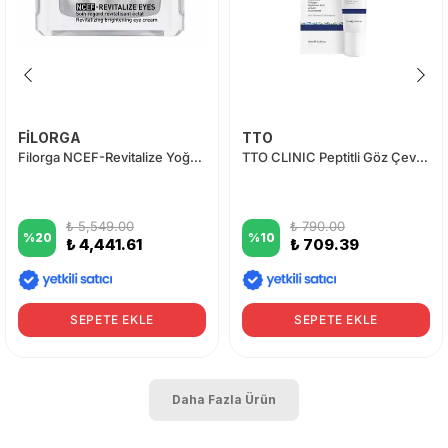
FİLORGA
TTO
Filorga NCEF-Revitalize Yoğun Canlandırıcı ve Aydınlatıcı Göz Bakım Kremi 15 ml
TTO CLINIC Peptitli Göz Çevresi Kremi 20 ml
₺ 5,549.00
₺ 790.00
%
20
%
10
₺ 4,441.61
₺ 709.39
SEPETE EKLE
SEPETE EKLE
Daha Fazla Ürün