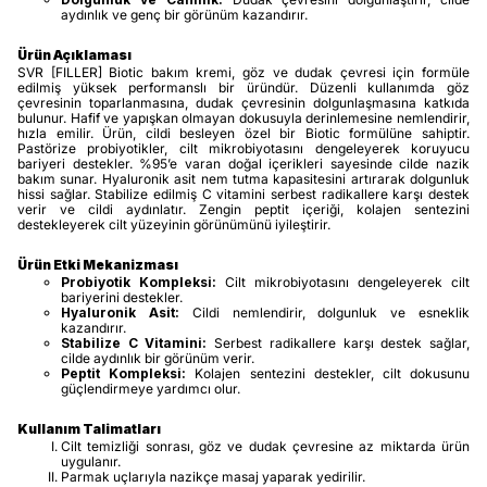
aydınlık ve genç bir görünüm kazandırır.
Ürün Açıklaması
SVR [FILLER] Biotic bakım kremi, göz ve dudak çevresi için formüle
edilmiş yüksek performanslı bir üründür. Düzenli kullanımda göz
çevresinin toparlanmasına, dudak çevresinin dolgunlaşmasına katkıda
bulunur. Hafif ve yapışkan olmayan dokusuyla derinlemesine nemlendirir,
hızla emilir. Ürün, cildi besleyen özel bir Biotic formülüne sahiptir.
Pastörize probiyotikler, cilt mikrobiyotasını dengeleyerek koruyucu
bariyeri destekler. %95’e varan doğal içerikleri sayesinde cilde nazik
bakım sunar. Hyaluronik asit nem tutma kapasitesini artırarak dolgunluk
hissi sağlar. Stabilize edilmiş C vitamini serbest radikallere karşı destek
verir ve cildi aydınlatır. Zengin peptit içeriği, kolajen sentezini
destekleyerek cilt yüzeyinin görünümünü iyileştirir.
Ürün Etki Mekanizması
Probiyotik Kompleksi:
Cilt mikrobiyotasını dengeleyerek cilt
bariyerini destekler.
Hyaluronik Asit:
Cildi nemlendirir, dolgunluk ve esneklik
kazandırır.
Stabilize C Vitamini:
Serbest radikallere karşı destek sağlar,
cilde aydınlık bir görünüm verir.
Peptit Kompleksi:
Kolajen sentezini destekler, cilt dokusunu
güçlendirmeye yardımcı olur.
Kullanım Talimatları
Cilt temizliği sonrası, göz ve dudak çevresine az miktarda ürün
uygulanır.
Parmak uçlarıyla nazikçe masaj yaparak yedirilir.