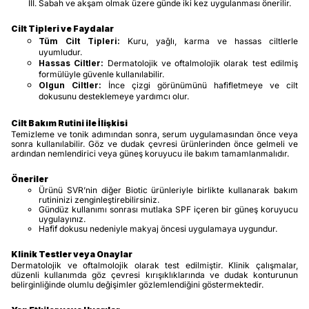
Sabah ve akşam olmak üzere günde iki kez uygulanması önerilir.
Cilt Tipleri ve Faydalar
Tüm Cilt Tipleri:
Kuru, yağlı, karma ve hassas ciltlerle
uyumludur.
Hassas Ciltler:
Dermatolojik ve oftalmolojik olarak test edilmiş
formülüyle güvenle kullanılabilir.
Olgun Ciltler:
İnce çizgi görünümünü hafifletmeye ve cilt
dokusunu desteklemeye yardımcı olur.
Cilt Bakım Rutini ile İlişkisi
Temizleme ve tonik adımından sonra, serum uygulamasından önce veya
sonra kullanılabilir. Göz ve dudak çevresi ürünlerinden önce gelmeli ve
ardından nemlendirici veya güneş koruyucu ile bakım tamamlanmalıdır.
Öneriler
Ürünü SVR’nin diğer Biotic ürünleriyle birlikte kullanarak bakım
rutininizi zenginleştirebilirsiniz.
Gündüz kullanımı sonrası mutlaka SPF içeren bir güneş koruyucu
uygulayınız.
Hafif dokusu nedeniyle makyaj öncesi uygulamaya uygundur.
Klinik Testler veya Onaylar
Dermatolojik ve oftalmolojik olarak test edilmiştir. Klinik çalışmalar,
düzenli kullanımda göz çevresi kırışıklıklarında ve dudak konturunun
belirginliğinde olumlu değişimler gözlemlendiğini göstermektedir.