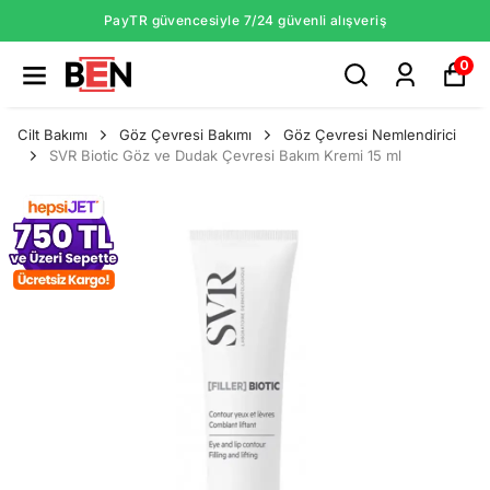
PayTR güvencesiyle 7/24 güvenli alışveriş
0
Cilt Bakımı
Göz Çevresi Bakımı
Göz Çevresi Nemlendirici
SVR Biotic Göz ve Dudak Çevresi Bakım Kremi 15 ml