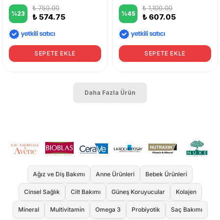
₺ 750.00
₺ 1,100.00
%
23
%
45
₺ 574.75
₺ 607.05
SEPETE EKLE
SEPETE EKLE
Daha Fazla Ürün
Ağız ve Diş Bakımı
Anne Ürünleri
Bebek Ürünleri
Cinsel Sağlık
Cilt Bakımı
Güneş Koruyucular
Kolajen
Mineral
Multivitamin
Omega 3
Probiyotik
Saç Bakımı