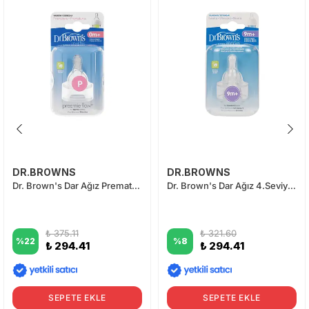
DR.BROWNS
DR.BROWNS
Dr. Brown's Dar Ağız Prematüre Silikon Biberon Emziği 2'li
Dr. Brown's Dar Ağız 4.Seviye 9+ Silikon Biberon Emziği 2'li
₺ 375.11
₺ 321.60
%
22
%
8
₺ 294.41
₺ 294.41
SEPETE EKLE
SEPETE EKLE