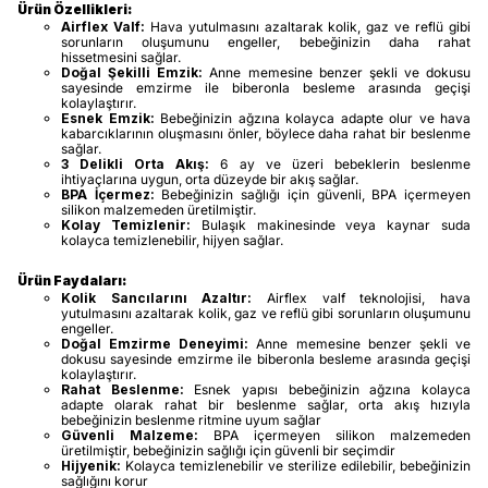
Ürün Özellikleri:
Airflex Valf:
Hava yutulmasını azaltarak kolik, gaz ve reflü gibi
sorunların oluşumunu engeller, bebeğinizin daha rahat
hissetmesini sağlar.
Doğal Şekilli Emzik:
Anne memesine benzer şekli ve dokusu
sayesinde emzirme ile biberonla besleme arasında geçişi
kolaylaştırır.
Esnek Emzik:
Bebeğinizin ağzına kolayca adapte olur ve hava
kabarcıklarının oluşmasını önler, böylece daha rahat bir beslenme
sağlar.
3 Delikli Orta Akış:
6 ay ve üzeri bebeklerin beslenme
ihtiyaçlarına uygun, orta düzeyde bir akış sağlar.
BPA İçermez:
Bebeğinizin sağlığı için güvenli, BPA içermeyen
silikon malzemeden üretilmiştir.
Kolay Temizlenir:
Bulaşık makinesinde veya kaynar suda
kolayca temizlenebilir, hijyen sağlar.
Ürün Faydaları:
Kolik Sancılarını Azaltır:
Airflex valf teknolojisi, hava
yutulmasını azaltarak kolik, gaz ve reflü gibi sorunların oluşumunu
engeller.
Doğal Emzirme Deneyimi:
Anne memesine benzer şekli ve
dokusu sayesinde emzirme ile biberonla besleme arasında geçişi
kolaylaştırır.
Rahat Beslenme:
Esnek yapısı bebeğinizin ağzına kolayca
adapte olarak rahat bir beslenme sağlar, orta akış hızıyla
bebeğinizin beslenme ritmine uyum sağlar
Güvenli Malzeme:
BPA içermeyen silikon malzemeden
üretilmiştir, bebeğinizin sağlığı için güvenli bir seçimdir
Hijyenik:
Kolayca temizlenebilir ve sterilize edilebilir, bebeğinizin
sağlığını korur