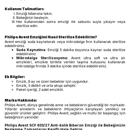
Kullanım Talimatları:
Emziği biberona takın.
Bebeğinizi besleyin.
Her kullanımdan sonra emziği ılık sabunlu suyla yıkayın veya
sterilize edin.
Philips Avent Emziğimi Nasıl Sterilize Edebilirim?
Avent emziği suda kaynatarak veya mikrodalga fırın kullanarak sterilize
edebilirsiniz.
Suda Kaynatma:
Emziği 5 dakika boyunca kaynar suda sterilize
edebilirsiniz
Mikrodalga Sterilizasyonu:
Avent ultra soft ve ultra air
emzikleri, emzikle birlikte verilen taşıma kutusunu kullanarak
mikrodalga fırında 3 dakika içinde sterilize edebilirsiniz.
Ek Bilgiler:
Emzik, 6 ay ve üzeri bebekler için uygundur.
Emzik, 3 delikli ve orta akışa sahiptir.
Paket içeriği, 2 adet emziktir.
Marka Hakkında:
Philips Avent, dünya genelinde anne ve bebeklerin güvendiği bir markadır.
Yıllardır annelerin ve bebeklerin ihtiyaçlarını karşılayan yenilikçi ve
güvenilir ürünler geliştirir. Philips Avent, sağlıklı ve mutlu bir başlangıç için
bebeğinizin yanında!
Philips Avent SCF 633/27 Anti-kolik Biberon Emziği ile Bebeğinizin
Beslenme Zamanlarını Keyifli Hale Getirin