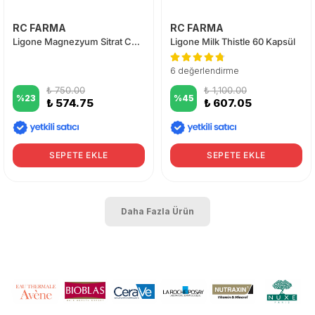
RC FARMA
RC FARMA
Ligone Magnezyum Sitrat Complex 60 Tablet
Ligone Milk Thistle 60 Kapsül
6 değerlendirme
₺ 750.00
₺ 1,100.00
%
23
%
45
₺ 574.75
₺ 607.05
SEPETE EKLE
SEPETE EKLE
Daha Fazla Ürün