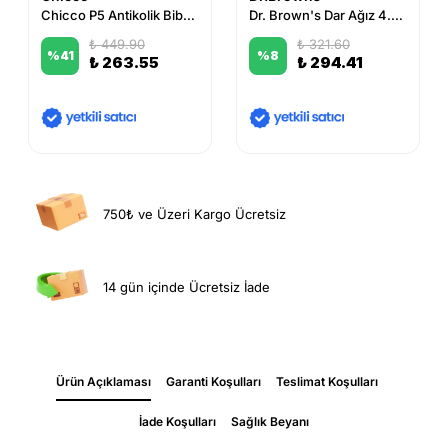
Chicco P5 Antikolik Biberon PP 150 ml (Mavi)
Dr. Brown's Dar Ağız 4.Seviye 9+ Silikon Biberon Emziği 2'li
₺ 449.90
₺ 321.60
%
41
%
8
₺ 263.55
₺ 294.41
750₺ ve Üzeri Kargo Ücretsiz
14 gün içinde Ücretsiz İade
Ürün Açıklaması
Garanti Koşulları
Teslimat Koşulları
İade Koşulları
Sağlık Beyanı