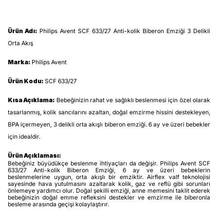
Ürün Adı:
Philips Avent SCF 633/27 Anti-kolik Biberon Emziği 3 Delikli
Orta Akış
Marka:
Philips Avent
Ürün Kodu:
SCF 633/27
Kısa Açıklama:
Bebeğinizin rahat ve sağlıklı beslenmesi için özel olarak
tasarlanmış, kolik sancılarını azaltan, doğal emzirme hissini destekleyen,
BPA içermeyen, 3 delikli orta akışlı biberon emziği. 6 ay ve üzeri bebekler
için idealdir.
Ürün Açıklaması:
Bebeğiniz büyüdükçe beslenme ihtiyaçları da değişir. Philips Avent SCF
633/27 Anti-kolik Biberon Emziği, 6 ay ve üzeri bebeklerin
beslenmelerine uygun, orta akışlı bir emziktir. Airflex valf teknolojisi
sayesinde hava yutulmasını azaltarak kolik, gaz ve reflü gibi sorunları
önlemeye yardımcı olur. Doğal şekilli emziği, anne memesini taklit ederek
bebeğinizin doğal emme refleksini destekler ve emzirme ile biberonla
besleme arasında geçişi kolaylaştırır.