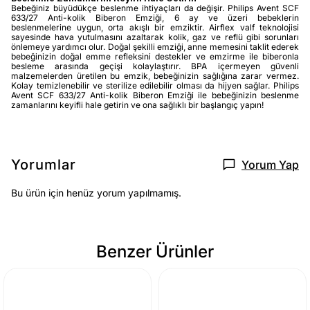
Bebeğiniz büyüdükçe beslenme ihtiyaçları da değişir. Philips Avent SCF
633/27 Anti-kolik Biberon Emziği, 6 ay ve üzeri bebeklerin
beslenmelerine uygun, orta akışlı bir emziktir. Airflex valf teknolojisi
sayesinde hava yutulmasını azaltarak kolik, gaz ve reflü gibi sorunları
önlemeye yardımcı olur. Doğal şekilli emziği, anne memesini taklit ederek
bebeğinizin doğal emme refleksini destekler ve emzirme ile biberonla
besleme arasında geçişi kolaylaştırır. BPA içermeyen güvenli
malzemelerden üretilen bu emzik, bebeğinizin sağlığına zarar vermez.
Kolay temizlenebilir ve sterilize edilebilir olması da hijyen sağlar. Philips
Avent SCF 633/27 Anti-kolik Biberon Emziği ile bebeğinizin beslenme
zamanlarını keyifli hale getirin ve ona sağlıklı bir başlangıç yapın!
Yorumlar
Yorum Yap
Bu ürün için henüz yorum yapılmamış.
Benzer Ürünler