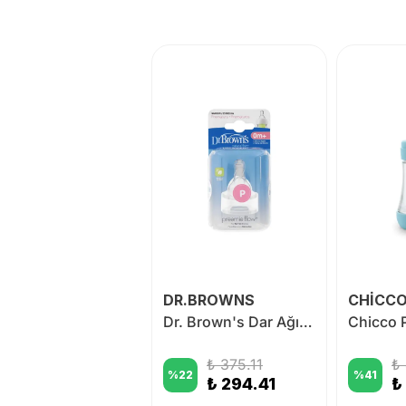
DR.BROWNS
CHİCC
Dr. Brown's Dar Ağız Prematüre Silikon Biberon Emziği 2'li
₺ 375.11
₺
%
22
%
41
₺ 294.41
₺