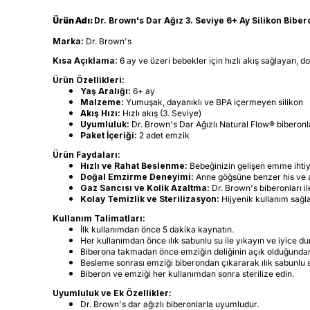
Ürün Adı:
Dr. Brown's Dar Ağız 3. Seviye 6+ Ay Silikon Biber
Marka:
Dr. Brown's
Kısa Açıklama:
6 ay ve üzeri bebekler için hızlı akış sağlayan, d
Ürün Özellikleri:
Yaş Aralığı:
6+ ay
Malzeme:
Yumuşak, dayanıklı ve BPA içermeyen silikon
Akış Hızı:
Hızlı akış (3. Seviye)
Uyumluluk:
Dr. Brown's Dar Ağızlı Natural Flow® biberonl
Paket İçeriği:
2 adet emzik
Ürün Faydaları:
Hızlı ve Rahat Beslenme:
Bebeğinizin gelişen emme ihtiyaç
Doğal Emzirme Deneyimi:
Anne göğsüne benzer his ve ak
Gaz Sancısı ve Kolik Azaltma:
Dr. Brown's biberonları ile
Kolay Temizlik ve Sterilizasyon:
Hijyenik kullanım sağlar
Kullanım Talimatları:
İlk kullanımdan önce 5 dakika kaynatın.
Her kullanımdan önce ılık sabunlu su ile yıkayın ve iyice du
Biberona takmadan önce emziğin deliğinin açık olduğundan
Besleme sonrası emziği biberondan çıkararak ılık sabunlu s
Biberon ve emziği her kullanımdan sonra sterilize edin.
Uyumluluk ve Ek Özellikler:
Dr. Brown's dar ağızlı biberonlarla uyumludur.