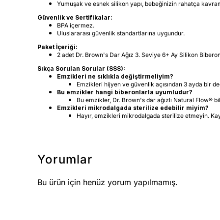
Yumuşak ve esnek silikon yapı, bebeğinizin rahatça kavram
Güvenlik ve Sertifikalar:
BPA içermez.
Uluslararası güvenlik standartlarına uygundur.
Paket İçeriği:
2 adet Dr. Brown's Dar Ağız 3. Seviye 6+ Ay Silikon Bibero
Sıkça Sorulan Sorular (SSS):
Emzikleri ne sıklıkla değiştirmeliyim?
Emzikleri hijyen ve güvenlik açısından 3 ayda bir değ
Bu emzikler hangi biberonlarla uyumludur?
Bu emzikler, Dr. Brown's dar ağızlı Natural Flow® bi
Emzikleri mikrodalgada sterilize edebilir miyim?
Hayır, emzikleri mikrodalgada sterilize etmeyin. Ka
Yorumlar
Bu ürün için henüz yorum yapılmamış.