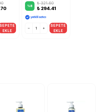
90
₺ 321.60
%
8
.70
₺ 294.41
SEPETE
SEPETE
EKLE
EKLE