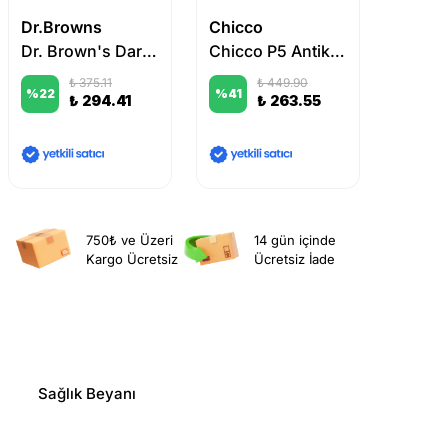
Dr.Browns
Chicco
Dr.Br
Dr. Brown's Dar Ağız Prematüre Silikon Biberon Emziği 2'li
Chicco P5 Antikolik Biberon PP 150 ml (Mavi)
₺ 375.11
₺ 449.90
%
22
%
41
%
18
₺ 294.41
₺ 263.55
750₺ ve Üzeri
14 gün içinde
Kargo Ücretsiz
Ücretsiz İade
Sağlık Beyanı