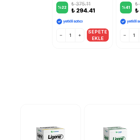
₺ 375.11
₺
%
22
%
41
₺ 294.41
₺
SEPETE
EKLE