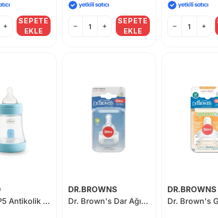
SEPETE
SEPETE
EKLE
EKLE
O
DR.BROWNS
DR.BROWNS
Chicco P5 Antikolik Biberon PP 150 ml (Mavi)
Dr. Brown's Dar Ağız 1.Seviye 0+ Silikon Biberon Emziği 2'li