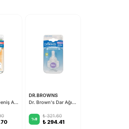
DR.BROWNS
Dr. Brown's Geniş Ağız 1.Seviye 0+ Silikon Biberon Emziği 2'li
Dr. Brown's Dar Ağız 4.Seviye 9+ Silikon Biberon Emziği 2'li
90
₺ 321.60
%
8
.70
₺ 294.41