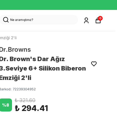
0
mziği 2'li
Dr.Browns
Dr. Brown's Dar Ağız
3.Seviye 6+ Silikon Biberon
Emziği 2'li
Barkod
:
72239304952
₺ 321.60
%
8
₺ 294.41