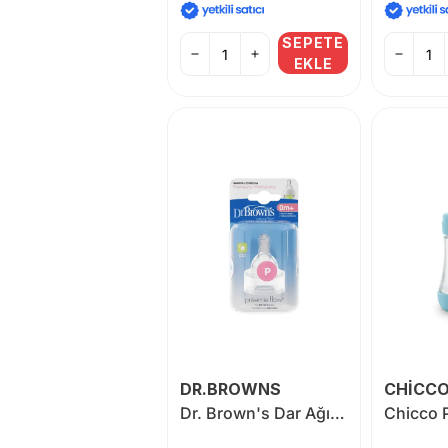
SEPETE
EKLE
DR.BROWNS
CHİCC
Dr. Brown's Dar Ağız Prematüre Silikon Biberon Emziği 2'li