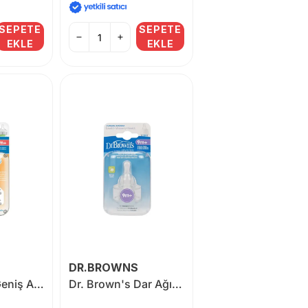
SEPETE
SEPETE
EKLE
EKLE
DR.BROWNS
Dr. Brown's Geniş Ağız 1.Seviye 0+ Silikon Biberon Emziği 2'li
Dr. Brown's Dar Ağız 4.Seviye 9+ Silikon Biberon Emziği 2'li