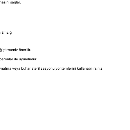
asını sağlar.
n Emziği
iştirmeniz önerilir.
beronlar ile uyumludur.
ynatma veya buhar sterilizasyonu yöntemlerini kullanabilirsiniz.