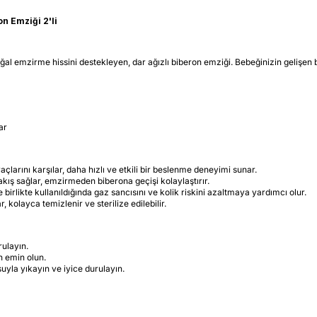
on Emziği 2'li
oğal emzirme hissini destekleyen, dar ağızlı biberon emziği. Bebeğinizin gelişen
ar
larını karşılar, daha hızlı ve etkili bir beslenme deneyimi sunar.
ış sağlar, emzirmeden biberona geçişi kolaylaştırır.
 birlikte kullanıldığında gaz sancısını ve kolik riskini azaltmaya yardımcı olur.
, kolayca temizlenir ve sterilize edilebilir.
rulayın.
 emin olun.
uyla yıkayın ve iyice durulayın.