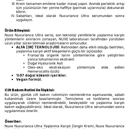
Krem tamamen emilene kadar masaj yapın. Anında parlaklık artışı
için yüzünüzün her yerine hafifçe (parmak uçlarınızla) dokunarak
bitirin.
Sabahları, ideal olarak Nuxuriance Ultra serumundan sonra
uygulayın.
Ürün Bileşimi:
Nuxe Nuxuriance Ultra serisi, son teknoloji yeniliklerle yaşlanma karşıtı
yöntemlerin sınırlarını zorlayan, NUXE laboratuvarı tarafından yürütülen
uzun yıllar süren bilimsel araştırmaların sonucudur.
ALFA [3R] TEKNOLOJİSİ:
Retinolden daha etkili olduğu belirtilen,
yaşlanma karşıtı aktif bileşenlerin güçlü bir üçlüsüdür.
Fransa'da organik tarım yöntemlerine göre yetiştirilen
yonca tohumlarının ekstraktı
Doğal Hyaluronik Asit
Oleo-eko ekstraksiyon yöntemiyle elde edilen
Hemerocallis özütü
%97 doğal kökenli içerikler.
Vegan formül.
Cilt Bakım Rutini ile İlişkisi:
Bu ürün, günlük cilt bakım rutininizin nemlendirme aşamasında, sabah
kullanılmak üzere tasarlanmıştır. Temizleme ve tonikleme sonrası
uygulayarak cildinizi nemlendirebilir, besleyebilir ve yaşlanma karşıtı
bakım sağlayabilirsiniz. İdeal olarak, Nuxuriance Ultra serumundan sonra
uygulanması önerilir.
Öneriler:
Nuxe Nuxuriance Ultra Yaşlanma Karşıtı Zengin Kremi, Nuxe Nuxuriance