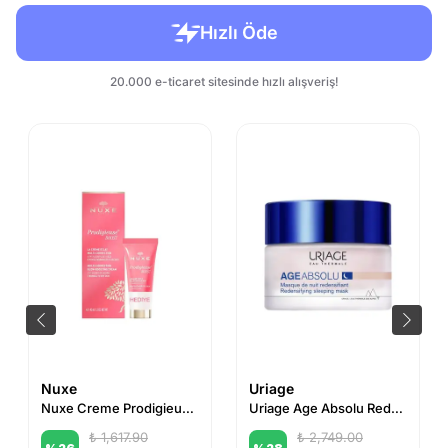
Nuxe
Uriage
Nuxe Creme Prodigieuse Boost Glow Boosting Cream 40 ml Night Recovery Oil Balm 15 ml HEDİYE
Uriage Age Absolu Redensifying Sleeping Mask 50 ml
₺ 1,617.90
₺ 2,749.00