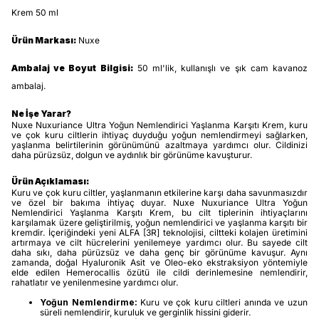
Krem 50 ml
Ürün Markası:
Nuxe
Ambalaj ve Boyut Bilgisi:
50 ml'lik, kullanışlı ve şık cam kavanoz
ambalaj.
Ne İşe Yarar?
Nuxe Nuxuriance Ultra Yoğun Nemlendirici Yaşlanma Karşıtı Krem, kuru
ve çok kuru ciltlerin ihtiyaç duyduğu yoğun nemlendirmeyi sağlarken,
yaşlanma belirtilerinin görünümünü azaltmaya yardımcı olur. Cildinizi
daha pürüzsüz, dolgun ve aydınlık bir görünüme kavuşturur.
Ürün Açıklaması:
Kuru ve çok kuru ciltler, yaşlanmanın etkilerine karşı daha savunmasızdır
ve özel bir bakıma ihtiyaç duyar. Nuxe Nuxuriance Ultra Yoğun
Nemlendirici Yaşlanma Karşıtı Krem, bu cilt tiplerinin ihtiyaçlarını
karşılamak üzere geliştirilmiş, yoğun nemlendirici ve yaşlanma karşıtı bir
kremdir. İçeriğindeki yeni ALFA [3R] teknolojisi, ciltteki kolajen üretimini
artırmaya ve cilt hücrelerini yenilemeye yardımcı olur. Bu sayede cilt
daha sıkı, daha pürüzsüz ve daha genç bir görünüme kavuşur. Aynı
zamanda, doğal Hyaluronik Asit ve Oleo-eko ekstraksiyon yöntemiyle
elde edilen Hemerocallis özütü ile cildi derinlemesine nemlendirir,
rahatlatır ve yenilenmesine yardımcı olur.
Yoğun Nemlendirme:
Kuru ve çok kuru ciltleri anında ve uzun
süreli nemlendirir, kuruluk ve gerginlik hissini giderir.