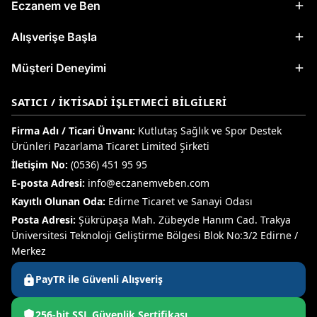
Eczanem ve Ben
Alışverişe Başla
Müşteri Deneyimi
SATICI / İKTISADI İŞLETMECI BILGILERI
Firma Adı / Ticari Ünvanı:
Kutlutaş Sağlık ve Spor Destek
Ürünleri Pazarlama Ticaret Limited Şirketi
İletişim No:
(0536) 451 95 95
E-posta Adresi:
info@eczanemveben.com
Kayıtlı Olunan Oda:
Edirne Ticaret ve Sanayi Odası
Posta Adresi:
Şükrüpaşa Mah. Zübeyde Hanım Cad. Trakya
Üniversitesi Teknoloji Geliştirme Bölgesi Blok No:3/2 Edirne /
Merkez
PayTR ile Güvenli Alışveriş
256-bit SSL Güvenlik Sertifikası