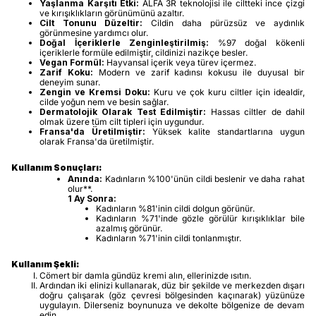
Yaşlanma Karşıtı Etki:
ALFA 3R teknolojisi ile ciltteki ince çizgi
ve kırışıklıkların görünümünü azaltır.
Cilt Tonunu Düzeltir:
Cildin daha pürüzsüz ve aydınlık
görünmesine yardımcı olur.
Doğal İçeriklerle Zenginleştirilmiş:
%97 doğal kökenli
içeriklerle formüle edilmiştir, cildinizi nazikçe besler.
Vegan Formül:
Hayvansal içerik veya türev içermez.
Zarif Koku:
Modern ve zarif kadınsı kokusu ile duyusal bir
deneyim sunar.
Zengin ve Kremsi Doku:
Kuru ve çok kuru ciltler için idealdir,
cilde yoğun nem ve besin sağlar.
Dermatolojik Olarak Test Edilmiştir:
Hassas ciltler de dahil
olmak üzere tüm cilt tipleri için uygundur.
Fransa'da Üretilmiştir:
Yüksek kalite standartlarına uygun
olarak Fransa'da üretilmiştir.
Kullanım Sonuçları:
Anında:
Kadınların %100'ünün cildi beslenir ve daha rahat
olur**.
1 Ay Sonra:
Kadınların %81'inin cildi dolgun görünür.
Kadınların %71'inde gözle görülür kırışıklıklar bile
azalmış görünür.
Kadınların %71'inin cildi tonlanmıştır.
Kullanım Şekli:
Cömert bir damla gündüz kremi alın, ellerinizde ısıtın.
Ardından iki elinizi kullanarak, düz bir şekilde ve merkezden dışarı
doğru çalışarak (göz çevresi bölgesinden kaçınarak) yüzünüze
uygulayın. Dilerseniz boynunuza ve dekolte bölgenize de devam
edin.