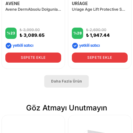
AVENE
URİAGE
Avene DermAbsolu Dolgunlaştırıcı Gündüz Kremi 50 ml
Uriage Age Lift Protective Smoothing Day Cream SPF30 40ml
₺ 3,999.90
₺ 2,690.00
%
23
%
28
₺ 3,089.65
₺ 1,947.44
SEPETE EKLE
SEPETE EKLE
Daha Fazla Ürün
Göz Atmayı Unutmayın