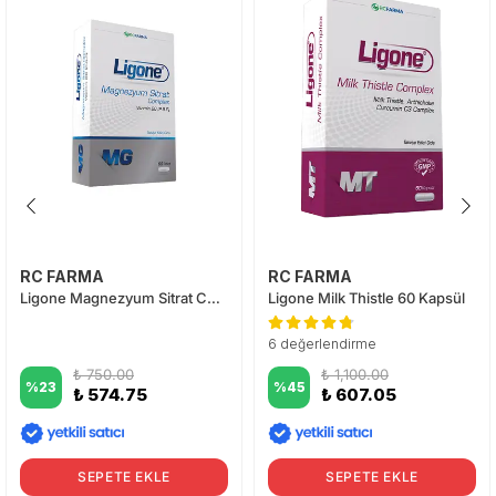
RC FARMA
RC FARMA
Ligone Magnezyum Sitrat Complex 60 Tablet
Ligone Milk Thistle 60 Kapsül
6 değerlendirme
₺ 750.00
₺ 1,100.00
%
23
%
45
₺ 574.75
₺ 607.05
SEPETE EKLE
SEPETE EKLE