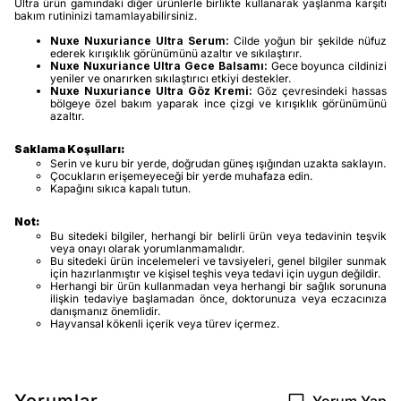
Ultra ürün gamındaki diğer ürünlerle birlikte kullanarak yaşlanma karşıtı
bakım rutininizi tamamlayabilirsiniz.
Nuxe Nuxuriance Ultra Serum:
Cilde yoğun bir şekilde nüfuz
ederek kırışıklık görünümünü azaltır ve sıkılaştırır.
Nuxe Nuxuriance Ultra Gece Balsamı:
Gece boyunca cildinizi
yeniler ve onarırken sıkılaştırıcı etkiyi destekler.
Nuxe Nuxuriance Ultra Göz Kremi:
Göz çevresindeki hassas
bölgeye özel bakım yaparak ince çizgi ve kırışıklık görünümünü
azaltır.
Saklama Koşulları:
Serin ve kuru bir yerde, doğrudan güneş ışığından uzakta saklayın.
Çocukların erişemeyeceği bir yerde muhafaza edin.
Kapağını sıkıca kapalı tutun.
Not:
Bu sitedeki bilgiler, herhangi bir belirli ürün veya tedavinin teşvik
veya onayı olarak yorumlanmamalıdır.
Bu sitedeki ürün incelemeleri ve tavsiyeleri, genel bilgiler sunmak
için hazırlanmıştır ve kişisel teşhis veya tedavi için uygun değildir.
Herhangi bir ürün kullanmadan veya herhangi bir sağlık sorununa
ilişkin tedaviye başlamadan önce, doktorunuza veya eczacınıza
danışmanız önemlidir.
Hayvansal kökenli içerik veya türev içermez.
Yorumlar
Yorum Yap