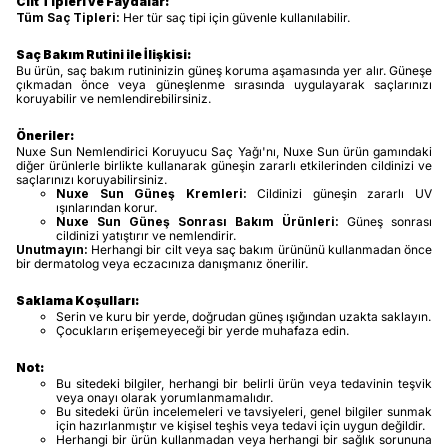
Cilt Tipleri ve Faydalar:
Tüm Saç Tipleri:
Her tür saç tipi için güvenle kullanılabilir.
Saç Bakım Rutini ile İlişkisi:
Bu ürün, saç bakım rutininizin güneş koruma aşamasında yer alır. Güneşe
çıkmadan önce veya güneşlenme sırasında uygulayarak saçlarınızı
koruyabilir ve nemlendirebilirsiniz.
Öneriler:
Nuxe Sun Nemlendirici Koruyucu Saç Yağı'nı, Nuxe Sun ürün gamındaki
diğer ürünlerle birlikte kullanarak güneşin zararlı etkilerinden cildinizi ve
saçlarınızı koruyabilirsiniz.
Nuxe Sun Güneş Kremleri:
Cildinizi güneşin zararlı UV
ışınlarından korur.
Nuxe Sun Güneş Sonrası Bakım Ürünleri:
Güneş sonrası
cildinizi yatıştırır ve nemlendirir.
Unutmayın:
Herhangi bir cilt veya saç bakım ürününü kullanmadan önce
bir dermatolog veya eczacınıza danışmanız önerilir.
Saklama Koşulları:
Serin ve kuru bir yerde, doğrudan güneş ışığından uzakta saklayın.
Çocukların erişemeyeceği bir yerde muhafaza edin.
Not:
Bu sitedeki bilgiler, herhangi bir belirli ürün veya tedavinin teşvik
veya onayı olarak yorumlanmamalıdır.
Bu sitedeki ürün incelemeleri ve tavsiyeleri, genel bilgiler sunmak
için hazırlanmıştır ve kişisel teşhis veya tedavi için uygun değildir.
Herhangi bir ürün kullanmadan veya herhangi bir sağlık sorununa