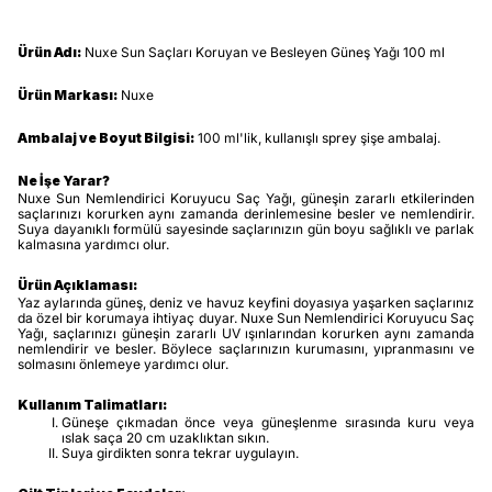
Ürün Adı:
Nuxe Sun Saçları Koruyan ve Besleyen Güneş Yağı 100 ml
Ürün Markası:
Nuxe
Ambalaj ve Boyut Bilgisi:
100 ml'lik, kullanışlı sprey şişe ambalaj.
Ne İşe Yarar?
Nuxe Sun Nemlendirici Koruyucu Saç Yağı, güneşin zararlı etkilerinden
saçlarınızı korurken aynı zamanda derinlemesine besler ve nemlendirir.
Suya dayanıklı formülü sayesinde saçlarınızın gün boyu sağlıklı ve parlak
kalmasına yardımcı olur.
Ürün Açıklaması:
Yaz aylarında güneş, deniz ve havuz keyfini doyasıya yaşarken saçlarınız
da özel bir korumaya ihtiyaç duyar. Nuxe Sun Nemlendirici Koruyucu Saç
Yağı, saçlarınızı güneşin zararlı UV ışınlarından korurken aynı zamanda
nemlendirir ve besler. Böylece saçlarınızın kurumasını, yıpranmasını ve
solmasını önlemeye yardımcı olur.
Kullanım Talimatları:
Güneşe çıkmadan önce veya güneşlenme sırasında kuru veya
ıslak saça 20 cm uzaklıktan sıkın.
Suya girdikten sonra tekrar uygulayın.