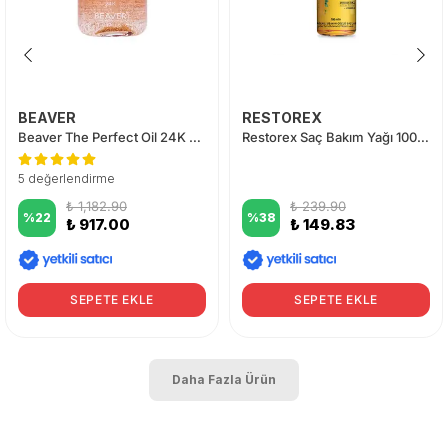
BEAVER
RESTOREX
Beaver The Perfect Oil 24K 50 ml
Restorex Saç Bakım Yağı 100ml
5 değerlendirme
₺ 1,182.90
₺ 239.90
%
22
%
38
₺ 917.00
₺ 149.83
SEPETE EKLE
SEPETE EKLE
Daha Fazla Ürün