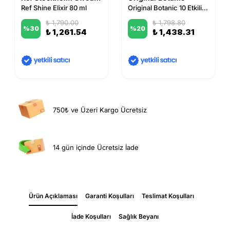
Ref Shine Elixir 80 ml
Original Botanic 10 Etkili Vegan Saç Bakım Yağı Kadın 100 ml
₺ 1,790.00
₺ 1,798.80
%
30
%
20
₺ 1,261.54
₺ 1,438.31
750₺ ve Üzeri Kargo Ücretsiz
14 gün içinde Ücretsiz İade
Ürün Açıklaması
Garanti Koşulları
Teslimat Koşulları
İade Koşulları
Sağlık Beyanı