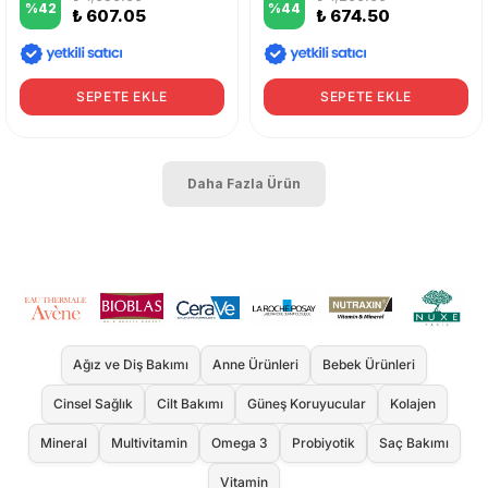
%
42
%
44
₺ 607.05
₺ 674.50
SEPETE EKLE
SEPETE EKLE
Daha Fazla Ürün
Ağız ve Diş Bakımı
Anne Ürünleri
Bebek Ürünleri
Cinsel Sağlık
Cilt Bakımı
Güneş Koruyucular
Kolajen
Mineral
Multivitamin
Omega 3
Probiyotik
Saç Bakımı
Vitamin