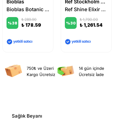
Bioblas
Ref Stockholm Sweden
Bioxci
Bioblas Botanic Oils Argan Saç Bakım Yağı 100 ml
Ref Shine Elixir 80 ml
₺ 289.90
₺ 1,790.00
%
38
%
30
%
25
₺ 178.59
₺ 1,261.54
750₺ ve Üzeri
14 gün içinde
Kargo Ücretsiz
Ücretsiz İade
Sağlık Beyanı