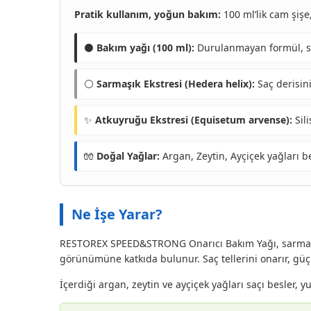
Pratik kullanım, yoğun bakım:
100 ml’lik cam şişe
⚫
Bakım yağı (100 ml):
Durulanmayan formül, saç
⚪
Sarmaşık Ekstresi (Hedera helix):
Saç derisin
✨
Atkuyruğu Ekstresi (Equisetum arvense):
Sili
🧤
Doğal Yağlar:
Argan, Zeytin, Ayçiçek yağları bes
Ne İşe Yarar?
RESTOREX SPEED&STRONG Onarıcı Bakım Yağı, sarmaşık v
görünümüne katkıda bulunur. Saç tellerini onarır, güç
İçerdiği argan, zeytin ve ayçiçek yağları saçı besler, 