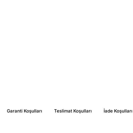
Beaver
Original Botanic
Beaver The Perfect Oil 24K 50 ml
Original Botanic 10 Etkili Vegan Saç Bakım Yağı Kadın 100 ml
₺ 1,182.90
₺ 1,798.80
%
22
%
20
₺ 917.00
₺ 1,438.31
Garanti Koşulları
Teslimat Koşulları
İade Koşulları