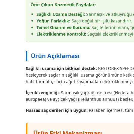
Öne Çıkan Kozmetik Faydalar:
Sağlıklı Uzama Desteği:
Sarmaşık ve atkuyruğu ek
Yoğun Parlaklık:
Saça doğal bir ışıltı kazandırır.
Temel Onarım ve Koruma:
Saç tellerini onarır, g
Elektriklenme Kontrolü:
Saçtaki elektriklenmeyi
Ürün Açıklaması
Sağlıklı uzama için bitkisel destek:
RESTOREX SPEED&STR
besleyerek saçların sağlıklı uzama görünümüne katkıda
hafif formülü, saçta ağırlık yapmadan elektriklenmeyi 
İçerik zenginliği:
Sarmaşık yaprağı ekstresi (Hedera hel
europaea) ve ayçiçek yağı (Helianthus annuus) besler, y
Hassas saç derileri için uygun:
Paraben içermez, tüm sa
Ürün Etki Mekanizması