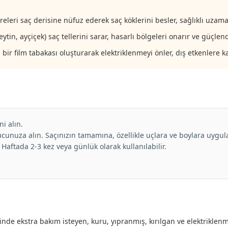
eleri saç derisine nüfuz ederek saç köklerini besler, sağlıklı uza
tin, ayçiçek) saç tellerini sarar, hasarlı bölgeleri onarır ve güçlendi
r film tabakası oluşturarak elektriklenmeyi önler, dış etkenlere kar
ni alın.
cunuza alın. Saçınızın tamamına, özellikle uçlara ve boylara uygu
 Haftada 2-3 kez veya günlük olarak kullanılabilir.
de ekstra bakım isteyen, kuru, yıpranmış, kırılgan ve elektriklenmey