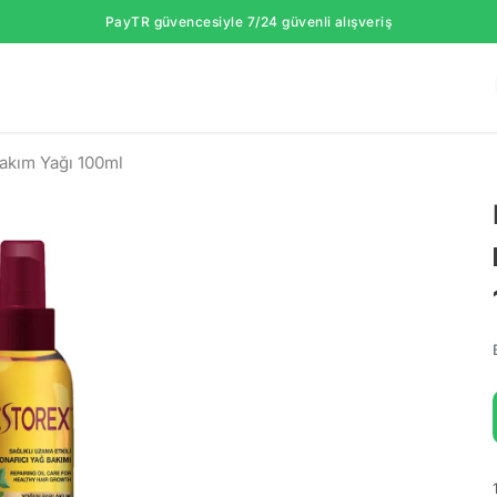
PayTR güvencesiyle 7/24 güvenli alışveriş
akım Yağı 100ml