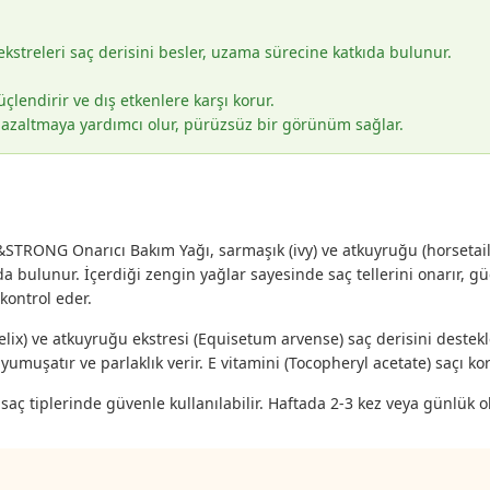
streleri saç derisini besler, uzama sürecine katkıda bulunur.
üçlendirir ve dış etkenlere karşı korur.
 azaltmaya yardımcı olur, pürüzsüz bir görünüm sağlar.
ONG Onarıcı Bakım Yağı, sarmaşık (ivy) ve atkuyruğu (horsetail) e
 bulunur. İçerdiği zengin yağlar sayesinde saç tellerini onarır, g
kontrol eder.
ix) ve atkuyruğu ekstresi (Equisetum arvense) saç derisini destekl
umuşatır ve parlaklık verir. E vitamini (Tocopheryl acetate) saçı kor
ç tiplerinde güvenle kullanılabilir. Haftada 2-3 kez veya günlük ol