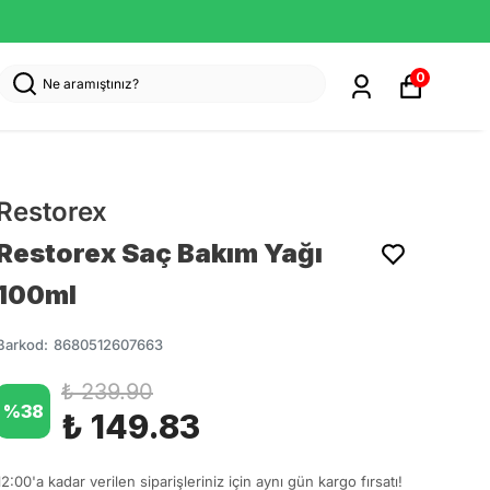
0
Restorex
Restorex Saç Bakım Yağı
100ml
Barkod
:
8680512607663
₺ 239.90
%
38
₺ 149.83
12:00'a kadar verilen siparişleriniz için aynı gün kargo fırsatı!