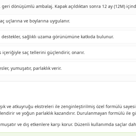
, geri dönüşümlü ambalaj. Kapak açıldıktan sonra 12 ay (12M) içind
 uçlarına ve boylarına uygulanır.
i destekler, sağlıklı uzama görünümüne katkıda bulunur.
s içeriğiyle saç tellerini güçlendirir, onarır.
ler, yumuşatır, parlaklık verir.
e atkuyruğu ekstreleri ile zenginleştirilmiş özel formülü sayesind
lendirir ve yoğun parlaklık kazandırır. Durulanmayan formülü ile g
yumuşatır ve dış etkenlere karşı korur. Düzenli kullanımda saçlar dah