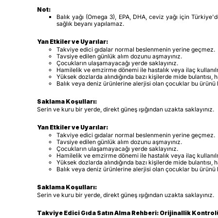
Not:
Balık yağı (Omega 3), EPA, DHA, ceviz yağı için Türkiye'd
sağlık beyanı yapılamaz.
Yan Etkiler ve Uyarılar:
Takviye edici gıdalar normal beslenmenin yerine geçmez.
Tavsiye edilen günlük alım dozunu aşmayınız.
Çocukların ulaşamayacağı yerde saklayınız.
Hamilelik ve emzirme dönemi ile hastalık veya ilaç kullanı
Yüksek dozlarda alındığında bazı kişilerde mide bulantısı, h
Balık veya deniz ürünlerine alerjisi olan çocuklar bu ürünü
Saklama Koşulları:
Serin ve kuru bir yerde, direkt güneş ışığından uzakta saklayınız.
Yan Etkiler ve Uyarılar:
Takviye edici gıdalar normal beslenmenin yerine geçmez.
Tavsiye edilen günlük alım dozunu aşmayınız.
Çocukların ulaşamayacağı yerde saklayınız.
Hamilelik ve emzirme dönemi ile hastalık veya ilaç kullan
Yüksek dozlarda alındığında bazı kişilerde mide bulantısı, h
Balık veya deniz ürünlerine alerjisi olan çocuklar bu ürünü
Saklama Koşulları:
Serin ve kuru bir yerde, direkt güneş ışığından uzakta saklayınız.
Takviye Edici Gıda Satın Alma Rehberi: Orijinallik Kontro