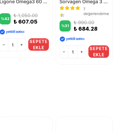
Ligone Omega3 60 Softgel
Sorvagen Omega 3 Plus Norveç Balık Yağı 60 Kapsül
7
değerlendirme
₺ 1,050.00
%
42
₺ 607.05
₺ 990.00
%
31
%
23
₺ 684.28
SEPETE
EKLE
SEPETE
EKLE