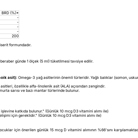
BRD (%)*
-
-
-
-
200
iserit formundadır.
eraber günde 1 ölçek (5 ml) tüketilmesi tavsiye edilir.
ik asit):
Omega-3 yağ asitlerinin önemli türleridir. Yağlı balıklar (somon, usku
tleri, özellikle alfa-linolenik asit (ALA) açısından zengindir.
murta sarısı ve bazı mantar türlerinde bulunur.
işlevine katkıda bulunur." (Günlük 10 mcg D3 vitamini alımı ile)
imi için gereklidir." (Günlük 10 mcg D3 vitamini alımı ile)
cuklar için önerilen günlük 15 mcg D vitamini alımının %66'sını karşılamaktadır