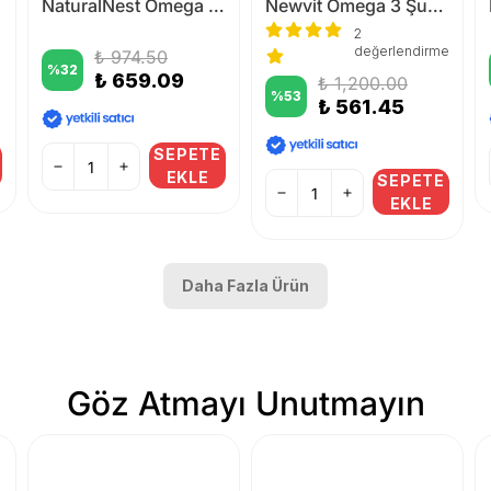
NaturalNest Omega 3 1200 mg 60 Kapsül
Newvit Omega 3 Şurup 150 ml
2
değerlendirme
₺ 974.50
%
32
₺ 659.09
₺ 1,200.00
%
53
₺ 561.45
SEPETE
EKLE
SEPETE
EKLE
Daha Fazla Ürün
Göz Atmayı Unutmayın