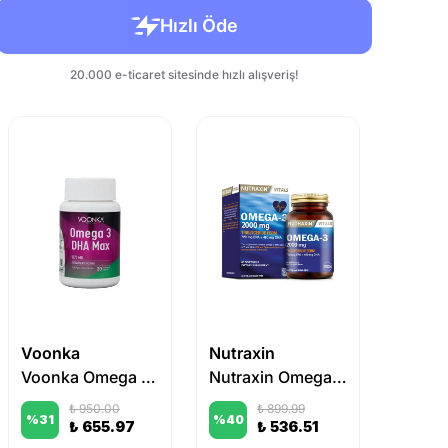
Voonka
Nutraxin
Nutrax
Voonka Omega 3 DHA Max 30 Yumuşak Kapsül
Nutraxin Omega 3 2000 mg 60 Tablet
₺ 950.00
₺ 899.99
%
31
%
40
%
23
₺ 655.97
₺ 536.51