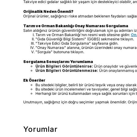
Takviye edici gıdalar sağlıklı bir yaşam için destekleyici olabilir
Orijinallik Neden Önemli?
Orijinal ürünler, sağlığınızı riske atmadan beklenen faydaları sağl
Tarım ve Orman Bakanlığı Onay Numarası Sorgulama
Satın aldığınız ürünün güvenilirliğini doğrulamak için şu adımları iz
Tarım ve Orman Bakanlığı'nın resmi web sitesine gidin:
Ona
"Gıda Güvenliği Bilgi Sistemi" (GGBS) sekmesine tıklayın.
"Takviye Edici Gıda Sorgulama" sayfasına gidin.
"Onay Numarası" alanına, ürünün üzerindeki onay numarası
"Sorgula" butonuna tıklayın.
Sorgulama Sonuçlarını Yorumlama
Ürün Bilgileri Görüntülenirse:
Ürün onaylıdır ve güvenle 
Ürün Bilgileri Görüntülenmezse:
Ürün onaylanmamış olabi
Ek Öneriler
Bu sitedeki bilgiler, belirli bir ürünü teşvik veya onay ola
Bu sitedeki ürün incelemeleri ve tavsiyeler, genel bilgi sağ
Herhangi bir ürünü kullanmadan veya sağlık sorunları içi
Unutmayın, sağlığınız için doğru seçimler yapmak önemlidir. Orijinal
Yorumlar