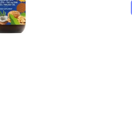
Rc Farma
Rc Farma
Ligone Omega3 60 Softgel
Newvit Omega 3 Şurup 150 ml
₺ 1,050.00
₺ 1,200.00
%
42
%
53
₺ 607.05
₺ 561.45