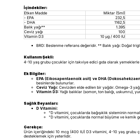
İçindekiler:
Etken Madde
Miktar (5ml)
- EPA
232,5
- DHA
1162,5
Balık yağı**
1.395
Ceviz yağı
100
Vitamin D3
10 µg / 400 IU
BRD: Beslenme referans değeridir. ** Balık yağı: Doğal trigl
Kullanım Şekli:
4-10 yaş grubu çocuklar için takviye edici gıda olarak yemeklerle b
Ek Bilgiler:
EPA (Eikosapentaenoik asit) ve DHA (Dokosahekzaeno
besinlerde bulunurlar.
Ceviz Yağı:
Cevizden elde edilen bir yağdır. Omega-3 yağ asi
Vitamin D3:
Yağlı balıklar (somon, ton balığı, uskumru), yu
Sağlık Beyanları:
D Vitamini:
"D vitamini, çocuklarda bağışıklık sisteminin normal 
"D vitamini, çocuklarda normal büyüme ve kemik geliş
Gerekçe:
Ürün içeriğindeki 10 mcg (400 IU) D3 vitamini, 4-10 yaş grubu ço
desteklemek için yeterlidir.