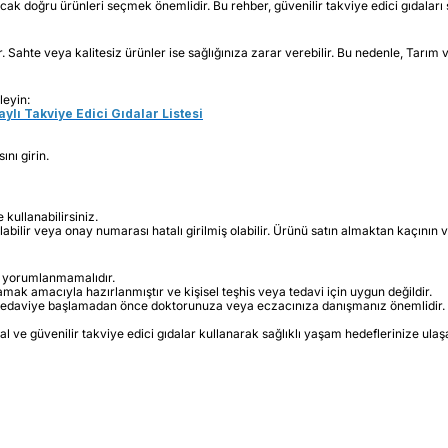
, ancak doğru ürünleri seçmek önemlidir. Bu rehber, güvenilir takviye edici gıdal
ar. Sahte veya kalitesiz ürünler ise sağlığınıza zarar verebilir. Bu nedenle, Tarı
leyin:
ylı Takviye Edici Gıdalar Listesi
nı girin.
kullanabilirsiniz.
lir veya onay numarası hatalı girilmiş olabilir. Ürünü satın almaktan kaçının ve 
rak yorumlanmamalıdır.
lamak amacıyla hazırlanmıştır ve kişisel teşhis veya tedavi için uygun değildir.
n tedaviye başlamadan önce doktorunuza veya eczacınıza danışmanız önemlidir.
 ve güvenilir takviye edici gıdalar kullanarak sağlıklı yaşam hedeflerinize ulaşab