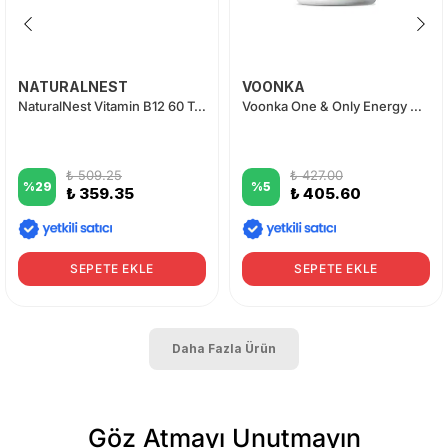
NATURALNEST
VOONKA
NaturalNest Vitamin B12 60 Tablet Fırsat Paketi
Voonka One & Only Energy Max 32 Tablet
₺ 509.25
₺ 427.00
%
29
%
5
₺ 359.35
₺ 405.60
SEPETE EKLE
SEPETE EKLE
Daha Fazla Ürün
Göz Atmayı Unutmayın