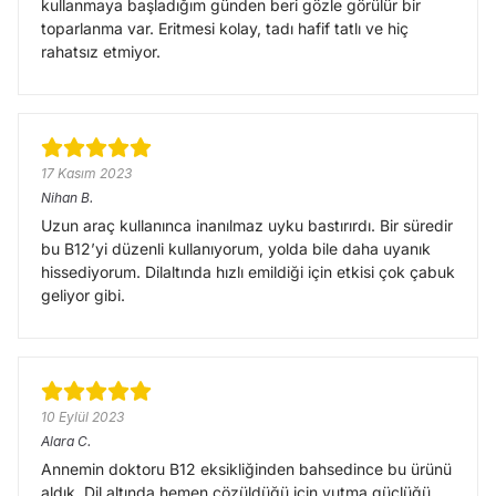
kullanmaya başladığım günden beri gözle görülür bir
toparlanma var. Eritmesi kolay, tadı hafif tatlı ve hiç
rahatsız etmiyor.
17 Kasım 2023
Nihan
B.
Uzun araç kullanınca inanılmaz uyku bastırırdı. Bir süredir
bu B12’yi düzenli kullanıyorum, yolda bile daha uyanık
hissediyorum. Dilaltında hızlı emildiği için etkisi çok çabuk
geliyor gibi.
10 Eylül 2023
Alara
C.
Annemin doktoru B12 eksikliğinden bahsedince bu ürünü
aldık. Dil altında hemen çözüldüğü için yutma güçlüğü