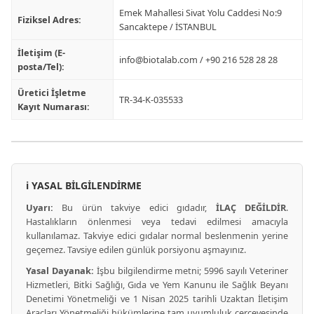
Emek Mahallesi Sivat Yolu Caddesi No:9
Fiziksel Adres:
Sancaktepe / İSTANBUL
İletişim (E-
info@biotalab.com
/ +90 216 528 28 28
posta/Tel):
Üretici İşletme
TR-34-K-035533
Kayıt Numarası:
ℹ️ YASAL BİLGİLENDİRME
Uyarı:
Bu ürün takviye edici gıdadır,
İLAÇ DEĞİLDİR
.
Hastalıkların önlenmesi veya tedavi edilmesi amacıyla
kullanılamaz. Takviye edici gıdalar normal beslenmenin yerine
geçemez. Tavsiye edilen günlük porsiyonu aşmayınız.
Yasal Dayanak:
İşbu bilgilendirme metni; 5996 sayılı Veteriner
Hizmetleri, Bitki Sağlığı, Gıda ve Yem Kanunu ile Sağlık Beyanı
Denetimi Yönetmeliği ve 1 Nisan 2025 tarihli Uzaktan İletişim
Araçları Yönetmeliği hükümlerine tam uyumluluk çerçevesinde