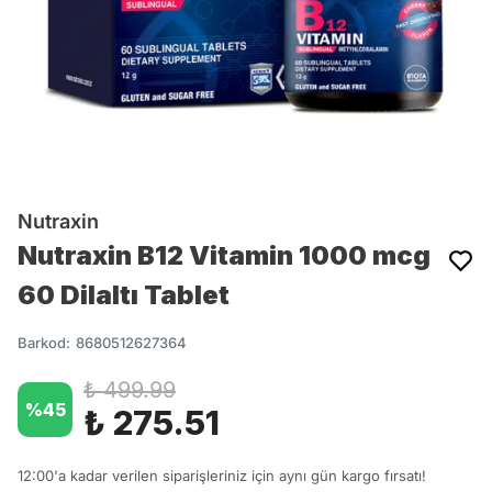
Nutraxin
Nutraxin B12 Vitamin 1000 mcg
60 Dilaltı Tablet
Barkod
:
8680512627364
₺ 499.99
%
45
₺ 275.51
12:00'a kadar verilen siparişleriniz için aynı gün kargo fırsatı!