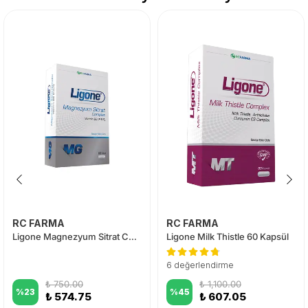
RC FARMA
RC FARMA
Ligone Magnezyum Sitrat Complex 60 Tablet
Ligone Milk Thistle 60 Kapsül
6 değerlendirme
₺ 750.00
₺ 1,100.00
%
23
%
45
₺ 574.75
₺ 607.05