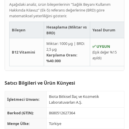
Aşağıdaki analiz, ürün bileşenlerinin "Sağlık Beyanı Kullanım
Hakkında Kılavuz" (Ek-5) referans değerlerine (BRD) göre
matematiksel yeterliliğini gösterir.
Hesaplama (Miktar vs
Bileşen
Yasal Durum
BRD)
Miktar: 1000 µg | BRD:
✅ UYGUN
2,5 µg
B12 Vitamini
(Eşik değer %15
Karşılama Oranı:
aşıldı)
%40.000
Satıcı Bilgileri ve Ürün Künyesi
Biota Bitkisel İlaç ve Kozmetik
İşletmeci Unvanı:
Laboratuvarları A.Ş.
Barkod (GTIN):
8680512627364
Menşe Ülke:
Türkiye