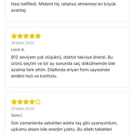
hissi hafifledi. Midemi hiç rahatsız etmemesi en büyük
avantaj.
26 Mart 2024
Lavin
A.
B12 seviyem çok düşüktü, doktor takviye önerdi. Bu
ürünü seçtim ve bir ay sonunda saç dökülmemde bile
azalma fark ettim. Dilaltında eriyen form sayesinde
emilimi hızlı ve konforlu.
23 Mart 2024
Sena
İ.
Son zamanlarda sabahları adeta taş gibi uyanıyordum,
uykumu alsam bile enerjim yoktu. Bu dilaltı tabletleri