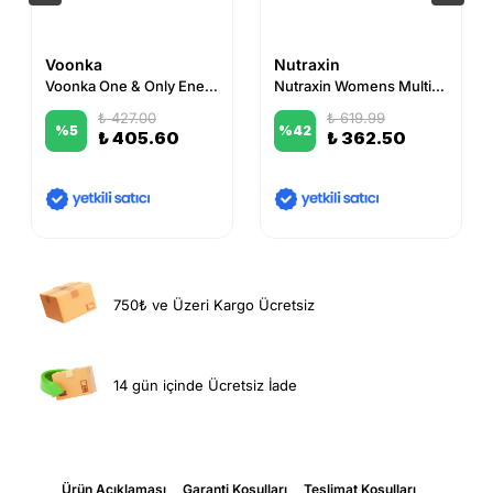
Voonka
Nutraxin
Voonka One & Only Energy Max 32 Tablet
Nutraxin Womens Multivitamin Complex 60 Tablet
₺ 427.00
₺ 619.99
%
5
%
42
₺ 405.60
₺ 362.50
750₺ ve Üzeri Kargo Ücretsiz
14 gün içinde Ücretsiz İade
Ürün Açıklaması
Garanti Koşulları
Teslimat Koşulları