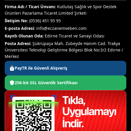
Firma Adı / Ticari Ünvanı:
Kutlutaş Sağlık ve Spor Destek
Ürünleri Pazarlama Ticaret Limited Şirketi
İletişim No:
(0536) 451 95 95
E-posta Adresi:
info@eczanemveben.com
Kayıtlı Olunan Oda:
Edirne Ticaret ve Sanayi Odası
Posta Adresi:
Şükrüpaşa Mah. Zübeyde Hanım Cad. Trakya
Üniversitesi Teknoloji Geliştirme Bölgesi Blok No:3/2 Edirne /
Merkez
PayTR ile Güvenli Alışveriş
256-bit SSL Güvenlik Sertifikası