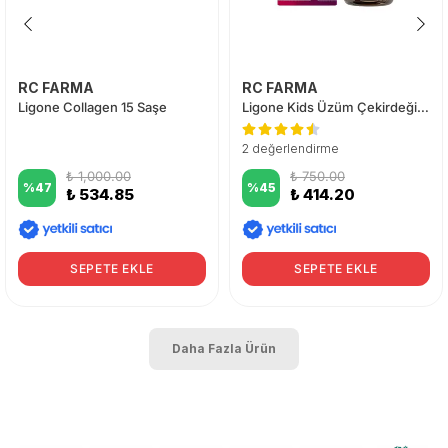
RC FARMA
RC FARMA
Ligone Collagen 15 Saşe
Ligone Kids Üzüm Çekirdeği Şurup 200 ml
2 değerlendirme
₺ 1,000.00
₺ 750.00
%
47
%
45
₺ 534.85
₺ 414.20
SEPETE EKLE
SEPETE EKLE
Daha Fazla Ürün