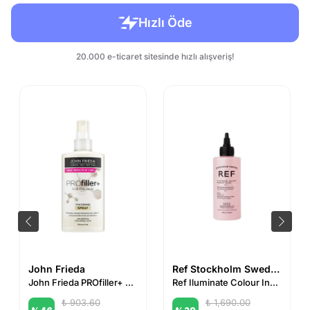
John Frieda
Ref Stockholm Sweden
John Frieda PROfiller+ Thickening Sprey
Ref Iluminate Colour Instant Shine 200 ml
₺ 903.60
₺ 1,690.00