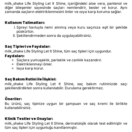
milk_shake Life Styling Let It Shine, içeriğindeki aloe vera, pantenol ve
diğer bileşenler sayesinde saçları nemlendirir, besler ve korur. Aynı
zamanda saçların elektriklenmesini önler ve ısıya karşı koruma sağlar.
Kullanım Talimatları:
Spreyi havluyla nemi alınmış veya kuru saçınıza eşit bir şekilde
püskürtün.
Şekillendirmeden sonra da uygulayabilirsiniz.
Saç Tipleri ve Faydalar:
milk_shake Life Styling Let It Shine, tüm saç tipleri için uygundur.
Faydaları:
Saçlara yumuşaklık, parlaklık ve canlılık kazandırır.
Elektriklenmeyi önler.
Isıya karşı korur.
Saç Bakım Rutini ile İlişkisi:
milk_shake Life Styling Let It Shine, saç bakım rutininizde saçı
şekillendirdikten sonra kullanılabilir. Durulama gerektirmez.
Öneriler:
Bu ürünü, saç tipinize uygun bir şampuan ve saç kremi ile birlikte
kullanabilirsiniz.
Klinik Testler ve Onaylar:
milk_shake Life Styling Let It Shine, dermatolojik olarak test edilmiştir ve
tüm saç tipleri için uygunluğu kanıtlanmıştır.