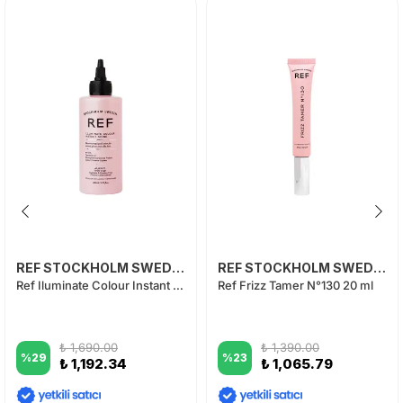
REF STOCKHOLM SWEDEN
REF STOCKHOLM SWEDEN
Ref Iluminate Colour Instant Shine 200 ml
Ref Frizz Tamer N°130 20 ml
₺ 1,690.00
₺ 1,390.00
%
29
%
23
₺ 1,192.34
₺ 1,065.79