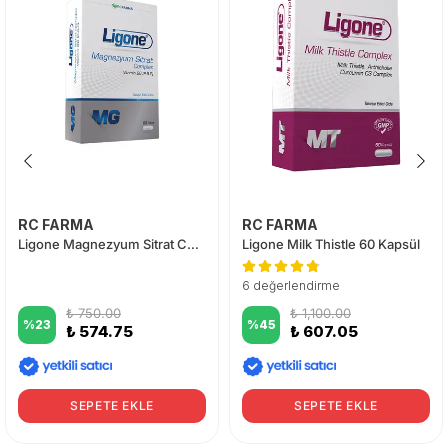
RC FARMA
RC FARMA
Ligone Magnezyum Sitrat Complex 60 Tablet
Ligone Milk Thistle 60 Kapsül
6 değerlendirme
₺ 750.00
₺ 1,100.00
%
23
%
45
₺ 574.75
₺ 607.05
SEPETE EKLE
SEPETE EKLE