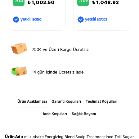
%
22
%
29
₺ 1,002.50
₺ 1,048.92
750₺ ve Üzeri Kargo Ücretsiz
14 gün içinde Ücretsiz İade
Ürün Açıklaması
Garanti Koşulları
Teslimat Koşulları
İade Koşulları
Sağlık Beyanı
Ürün Adı:
milk_shake Energizing Blend Scalp Treatment İnce Telli Saçlar