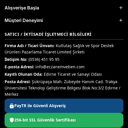
Alışverişe Başla
Müşteri Deneyimi
SATICI / İKTISADI İŞLETMECI BILGILERI
Firma Adı / Ticari Ünvanı:
Kutlutaş Sağlık ve Spor Destek
Ürünleri Pazarlama Ticaret Limited Şirketi
İletişim No:
(0536) 451 95 95
E-posta Adresi:
info@eczanemveben.com
Kayıtlı Olunan Oda:
Edirne Ticaret ve Sanayi Odası
Posta Adresi:
Şükrüpaşa Mah. Zübeyde Hanım Cad. Trakya
Üniversitesi Teknoloji Geliştirme Bölgesi Blok No:3/2 Edirne /
Merkez
PayTR ile Güvenli Alışveriş
256-bit SSL Güvenlik Sertifikası