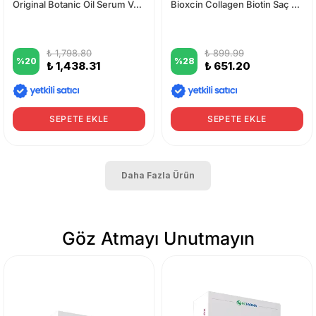
Original Botanic Oil Serum Vegan Saç Bakım Serumu Kadın 50 ml
Bioxcin Collagen Biotin Saç Serumu 100 ml
₺ 1,798.80
₺ 899.99
%
20
%
28
₺ 1,438.31
₺ 651.20
SEPETE EKLE
SEPETE EKLE
Daha Fazla Ürün
Göz Atmayı Unutmayın