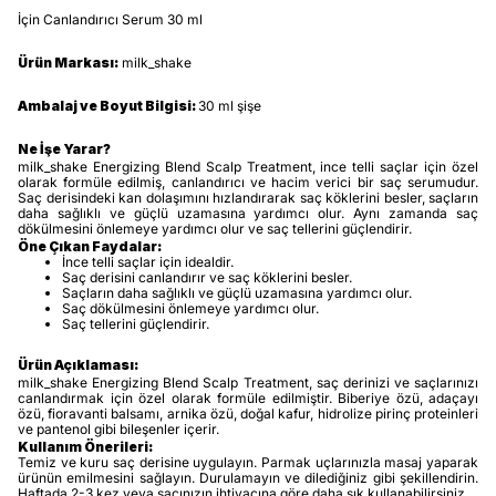
İçin Canlandırıcı Serum 30 ml
Ürün Markası:
milk_shake
Ambalaj ve Boyut Bilgisi:
30 ml şişe
Ne İşe Yarar?
milk_shake Energizing Blend Scalp Treatment, ince telli saçlar için özel
olarak formüle edilmiş, canlandırıcı ve hacim verici bir saç serumudur.
Saç derisindeki kan dolaşımını hızlandırarak saç köklerini besler, saçların
daha sağlıklı ve güçlü uzamasına yardımcı olur. Aynı zamanda saç
dökülmesini önlemeye yardımcı olur ve saç tellerini güçlendirir.
Öne Çıkan Faydalar:
İnce telli saçlar için idealdir.
Saç derisini canlandırır ve saç köklerini besler.
Saçların daha sağlıklı ve güçlü uzamasına yardımcı olur.
Saç dökülmesini önlemeye yardımcı olur.
Saç tellerini güçlendirir.
Ürün Açıklaması:
milk_shake Energizing Blend Scalp Treatment, saç derinizi ve saçlarınızı
canlandırmak için özel olarak formüle edilmiştir. Biberiye özü, adaçayı
özü, fioravanti balsamı, arnika özü, doğal kafur, hidrolize pirinç proteinleri
ve pantenol gibi bileşenler içerir.
Kullanım Önerileri:
Temiz ve kuru saç derisine uygulayın. Parmak uçlarınızla masaj yaparak
ürünün emilmesini sağlayın. Durulamayın ve dilediğiniz gibi şekillendirin.
Haftada 2-3 kez veya saçınızın ihtiyacına göre daha sık kullanabilirsiniz.