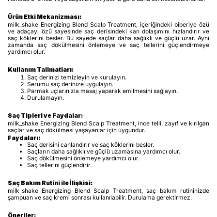
Ürün Etki Mekanizması:
milk_shake Energizing Blend Scalp Treatment, içeriğindeki biberiye özü
ve adaçayı özü sayesinde saç derisindeki kan dolaşımını hızlandırır ve
saç köklerini besler. Bu sayede saçlar daha sağlıklı ve güçlü uzar. Aynı
zamanda saç dökülmesini önlemeye ve saç tellerini güçlendirmeye
yardımcı olur.
Kullanım Talimatları:
Saç derinizi temizleyin ve kurulayın.
Serumu saç derinize uygulayın.
Parmak uçlarınızla masaj yaparak emilmesini sağlayın.
Durulamayın.
Saç Tipleri ve Faydalar:
milk_shake Energizing Blend Scalp Treatment, ince telli, zayıf ve kırılgan
saçlar ve saç dökülmesi yaşayanlar için uygundur.
Faydaları:
Saç derisini canlandırır ve saç köklerini besler.
Saçların daha sağlıklı ve güçlü uzamasına yardımcı olur.
Saç dökülmesini önlemeye yardımcı olur.
Saç tellerini güçlendirir.
Saç Bakım Rutini ile İlişkisi:
milk_shake Energizing Blend Scalp Treatment, saç bakım rutininizde
şampuan ve saç kremi sonrası kullanılabilir. Durulama gerektirmez.
Öneriler: