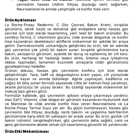
çevresinin hassas cildinin ihtiyaç duyduğu nemi sağlarken,
Neurosensine ile anında yatışmışlık ve konfor hissi verir.
Ürün Açıklaması
La Roche-Posay Redermic C Göz Çevresi Bakım Kremi, kırışıklık
görünümü, sıkılık kaybı ve donukluk gibi endişelere sahip hassas göz
çevresi için özel olarak tasarlanmış, yeni nesil bir bakım ürünüdür. Bu
yenilikçi formül, C vitamininin gücünü, cilde anında dolgunluk ve konfor
hissi kazandıran destekleyici aktiflerle mükemmel bir şekilde bir araya
getirir. Dermokozmetik uzmanlığıyla geliştirilen bu ürün, tek bir adımda
göz çevrenize çok yönlü bir bakım sunar: kırışıklık görünümüne karşı
bakım, sıkılaştırıcı görünüm, aydınlık bir duruş ve eşitlenmiş bir cilt tonu.
Bu ürün, herhangi bir hastalığı tedavi etme, önleme veya iyileştirme
iddiası taşımadan, tamamen kozmetik amaçlarla cildin görünümünü
güzelleştirmeyi hedefler.
Ürünün dokusu, hassas göz çevresinin konforu için özel olarak
geliştirilmiştir. Taze, hafif ve dolgunlaştırıcı krem yapısı, cilt yüzeyinde
kolayca kayar ve anında bütünleşir. Ağırlık yapmayan, kadifemsi ve
yağsız bir bitiş sunan formülü sayesinde ciltte bir katman hissi yaratmaz,
aksine pürüzsüz bir yüzey bırakır. Bu özelliği sayesinde mükemmel bir
makyaj bazı görevi görür.
Formülün kalbinde, göz çevresinin ışıltısını ortaya çıkarmaya yardımcı
olan Saf C Vitamini, cilde dolgun bir görünüm kazandıran Hyaluronik Asit
ve Mannose ile cilde anında konfor hissi veren Neurosensine ve La
Roche-Posay Termal Suyu yer alır. Bu güçlü kombinasyon, hassas göz
çevresinin bile ihtiyaç duyduğu nazik bakımı ve yaşlanma belirtilerinin
görünümüne karşı etkili bir yaklaşımı bir arada sunar. Bu ürün, günlük cilt
bakım rutininizi zenginleştirirken, göz çevrenizin daha sağlıklı, canlı ve
genç görünmesine destek olmak için tasarlanmış güvenilir bir yardımcıdır.
Ürün Etki Mekanizması