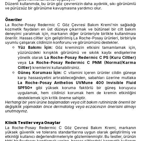
Düzenli kullanımda, bu ürün göz çevrenizin daha aydınlık, sıkı görünümlü
ve pürüzsüz bir görünüme kavuşmasına yardımcı olur.
Öneriler
La Roche-Posay Redermic C Göz Çevresi Bakım Kremi'nin sağladığı
kozmetik faydaları en üst düzeye çıkarmak ve bütünsel bir cilt bakım
deneyimi yaratmak için, markanın diğer ürünleriyle birlikte kullanılması
önerilir. Hassas ciltler için geliştirilmiş La Roche-Posay ürünleri, birbiriyle
uyumlu çalışarak cildinizin konforunu ve görünümünü destekler.
Yüz Bakımı İçin:
Göz kreminizin etkisini tamamlamak için,
yüzünüzdeki kırışıklık görünümü ve sıkılık kaybı endişelerine
yönelik olarak
La Roche-Posay Redermic C PS (Kuru Ciltler)
veya
La Roche-Posay Redermic C PNM (Normal/Karma
Ciltler)
kremlerini kullanabilirsiniz.
Güneş Koruması İçin:
C vitamini içeren ürünler cildin güneşe
karşı hassasiyetini artırabileceğinden, sabahları üzerine mutlaka
La Roche-Posay Anthelios UVMune 400 Invisible Fluid
SPF50+
gibi yüksek koruma faktörlü bir güneş koruyucu
uygulamak, hem cildinizi korumak hem de kremin etkinliğini
desteklemek için kritik öneme sahiptir.
Herhangi bir yeni ürüne başlamadan veya cilt bakım rutininizde önemli bir
değişiklik yapmadan önce dermatolog veya eczacınızın önerisini almayı
unutmayınız.
Klinik Testler veya Onaylar
La Roche-Posay Redermic C Göz Çevresi Bakım Kremi, markanın
yüksek güvenlik ve tolerans standartlarına uygun olarak geliştirilmiş ve
etkinliği kullanıcı değerlendirmeleriyle gözlemlenmiştir. Bu testler, ürünün
tıbbi bir faydasını kanıtlamak yerine, hassas ciltlerdeki kozmetik kullanım