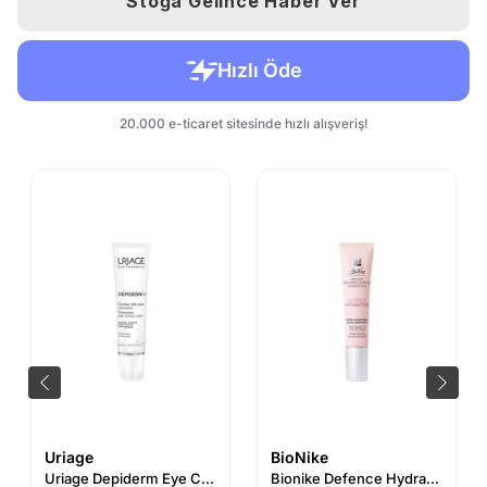
Stoğa Gelince Haber Ver
Uriage
BioNike
Uriage Depiderm Eye Contour Care 15 ml
Bionike Defence Hydractive Göz Çevresi Nemlendirici Serum 15 ml