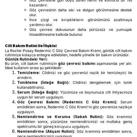
Göz çevresine gün boyu süren nemli ve konforlu bir his
kazandırır.
Göz çevresinin daha sıkı ve dolgun görünmesine destek
olur.
İnce çizgi ve kırışıklıkların görünümünü azaltmaya
yardımcı olur.
Göz çevresi dokusunun daha pürüzsüz ve yumuşak
hissedilmesine katkıda bulunur.
Cilt Bakım Rutini ile İlişkisi
La Roche-Posay Redermic C Göz Çevresi Bakım Kremi, günlük cilt bakım
rutininize kolayca entegre edilebilen, hedefe yönelik bir bakım ürünüdür.
Günlük Rutindeki Yeri:
Bu ürün, cilt bakım rutininizin
göz çevresi bakımı
aşamasında yer alır.
İdeal kullanım sırası şu şekildedir:
Temizleme:
Cildinizi ve göz çevrenizi nazik bir temizleyici ile
arındırın.
Tonikleme (İsteğe Bağlı):
Cildinizi dengelemek için tonik
kullanabilirsiniz.
Serum (İsteğe Bağlı):
Yüzünüze ve boynunuza cilt ihtiyacınıza
uygun bir serum uygulayın.
Göz Çevresi Bakımı (Redermic C Göz Kremi):
Serum
emildikten sonra, Redermic C Göz Kremi'ni göz çevrenize nazikçe
uygulayın.
Nemlendirme ve Koruma (Sabah Rutini):
Göz kreminiz
emildikten sonra, yüzünüze nemlendiricinizi ve mutlaka geniş
spektrumlu bir güneş koruyucu uygulayın.
Nemlendirme (Akşam Rutini):
Göz kreminiz emildikten sonra,
gece nemlendiricinizi uygulayın.