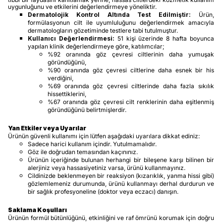
uygunluğunu ve etkilerini değerlendirmeye yöneliktir.
Dermatolojik Kontrol Altında Test Edilmiştir:
Ürün,
formülasyonun cilt ile uyumluluğunu değerlendirmek amacıyla
dermatologların gözetiminde testlere tabi tutulmuştur.
Kullanıcı Değerlendirmesi:
51 kişi üzerinde 8 hafta boyunca
yapılan klinik değerlendirmeye göre, katılımcılar;
%92 oranında göz çevresi ciltlerinin daha yumuşak
göründüğünü,
%90 oranında göz çevresi ciltlerine daha esnek bir his
verdiğini,
%69 oranında göz çevresi ciltlerinde daha fazla sıkılık
hissettiklerini,
%67 oranında göz çevresi cilt renklerinin daha eşitlenmiş
göründüğünü belirtmişlerdir.
Yan Etkiler veya Uyarılar
Ürünün güvenli kullanımı için lütfen aşağıdaki uyarılara dikkat ediniz:
Sadece harici kullanım içindir. Yutulmamalıdır.
Göz ile doğrudan temasından kaçınınız.
Ürünün içeriğinde bulunan herhangi bir bileşene karşı bilinen bir
alerjiniz veya hassasiyetiniz varsa, ürünü kullanmayınız.
Cildinizde beklenmeyen bir reaksiyon (kızarıklık, yanma hissi gibi)
gözlemlemeniz durumunda, ürünü kullanmayı derhal durdurun ve
bir sağlık profesyoneline (doktor veya eczacı) danışın.
Saklama Koşulları
Ürünün formül bütünlüğünü, etkinliğini ve raf ömrünü korumak için doğru