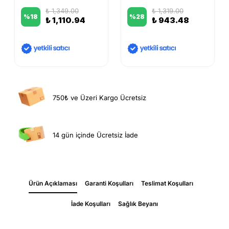
₺ 1,349.00
₺ 1,319.00
%
18
%
28
₺ 1,110.94
₺ 943.48
750₺ ve Üzeri Kargo Ücretsiz
14 gün içinde Ücretsiz İade
Ürün Açıklaması
Garanti Koşulları
Teslimat Koşulları
İade Koşulları
Sağlık Beyanı