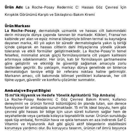
Ürün Adı:
La Roche-Posay Redermic C: Hassas Göz Çevresi İçin
Kırışıklık Görünümü Karşıtı ve Sıkılaştırıcı Bakım Kremi
Ürün Markası
La Roche-Posay
, dermatolojik uzmanlık ve hassas cilt bakımındaki
derin mirasıyla dünya çapında tanınan bir markadır. Kökleri, Fransa'nın
kalbinde yer alan ve eşsiz mineral bileşimiyle bilinen termal su kaynağına
dayanan marka, 40 yılı aşkın bir süredir dermatologlarla yakın iş birliği
içinde çalışarak en hassas ciltlerin dahi ihtiyaçlarına yönelik yüksek
toleranslı ve etkili formüller geliştirmektedir. La Roche-Posay'in temel
felsefesi, minimalist ancak güçlü formülasyonlarla cilt yaşam kalitesini
artırmaya odaklanmaktır. Her ürün, katı bir formülasyon şartnamesine
göre geliştirilir ve etkinliği ile güvenliği sağlamak amacıyla zorlu
testlerden geçirilir. Bu yaklaşım, markayı dünya genelinde on binlerce
dermatoloğun tavsiye ettiği bir referans noktası haline getirmiştir.
Markanın amacı, cilt bakımında bilimsel yenilikleri kullanarak, her cilt
tipine uygun, güvenilir ve konforlu çözümler sunmaktır.
Ambalaj ve Boyut Bilgisi
15 ml'lik Hijyenik ve Hedefe Yönelik Aplikatörlü Tüp Ambalaj
La Roche-Posay Redermic C Göz Çevresi Bakım Kremi, kullanıcı
deneyimini ve ürünün formül bütünlüğünü ön planda tutan, son derece
fonksiyonel bir ambalajda sunulmaktadır. 15 ml'lik ideal boyutu, hem göz
çevresi gibi hassas bir bölge için uzun süreli kullanım sağlar hem de
seyahatlerde veya çantada kolayca taşınabilirlik sunar. Ürünün sunulduğu
opak tüp ambalaj, formülün hava ve ışıkla temasını en aza indirerek Saf C
Vitamini ve Hyaluronik Asit gibi güçlü aktif bileşenlerin stabilitesini
korumaya yardımcı olur. Bu koruyucu tasarım, ürünün raf ömrü boyunca