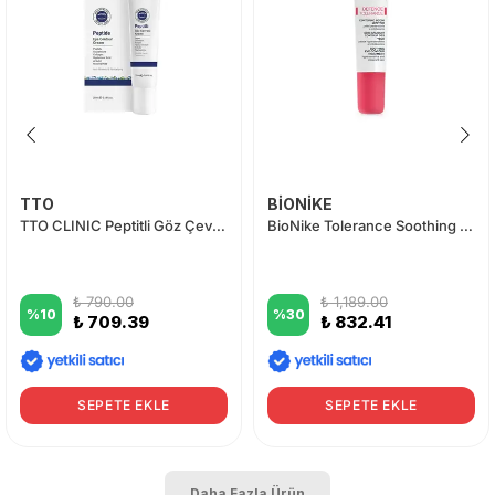
TTO
BİONİKE
TTO CLINIC Peptitli Göz Çevresi Kremi 20 ml
BioNike Tolerance Soothing Eye Cream 15 ml
₺ 790.00
₺ 1,189.00
%
10
%
30
₺ 709.39
₺ 832.41
SEPETE EKLE
SEPETE EKLE
Daha Fazla Ürün