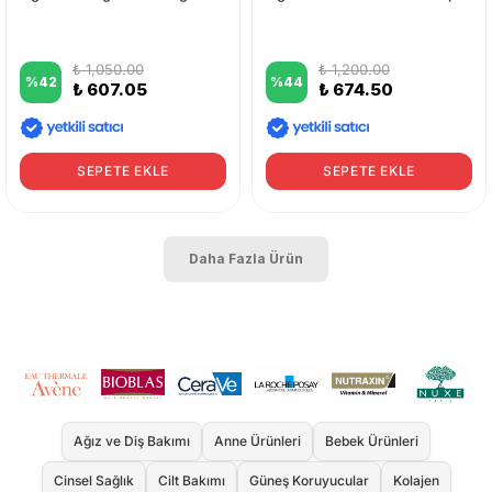
₺ 1,050.00
₺ 1,200.00
%
42
%
44
₺ 607.05
₺ 674.50
SEPETE EKLE
SEPETE EKLE
Daha Fazla Ürün
Ağız ve Diş Bakımı
Anne Ürünleri
Bebek Ürünleri
Cinsel Sağlık
Cilt Bakımı
Güneş Koruyucular
Kolajen