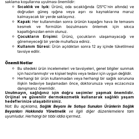
saklama koşullarına uyulması önemlidir:
Sıcaklık ve Işık:
Ürünü, oda sıcaklığında (25°C'nin altında) ve
doğrudan güneş ışığına veya aşırı ısı kaynaklarına maruz
kalmayacak bir yerde saklayınız.
Kapak:
Her kullanımdan sonra ürünün kapağını hava ile temasını
kesmek ve formülün bozulmasını önlemek için sıkıca
kapattığınızdan emin olunuz.
Çocukların Erişimi:
Ürünü, çocukların ulaşamayacağı ve
göremeyeceği bir yerde muhafaza ediniz.
Kullanım Süresi:
Ürün açıldıktan sonra 12 ay içinde tüketilmesi
tavsiye edilir.
Önemli Notlar
Bu sitedeki ürün incelemeleri ve tavsiyeleri, genel bilgiler sunmak
için hazırlanmıştır ve kişisel teşhis veya tedavi için uygun değildir.
Herhangi bir ürün kullanmadan veya herhangi bir sağlık sorununa
ilişkin tedaviye başlamadan önce, doktorunuza veya eczacınıza
danışmanız önemlidir.
Unutmayın, sağlığınız için doğru seçimler yapmak önemlidir.
Orijinal ve güvenilir dermokozmetik kullanarak sağlıklı yaşam
hedeflerinize ulaşabilirsiniz.
Not: Bu açıklama,
Sağlık Beyanı ile Satışa Sunulan Ürünlerin Sağlık
Beyanları Hakkında Yönetmelik
ve ilgili diğer düzenlemelere tam
uyumludur. Herhangi bir tıbbi iddia içermez.