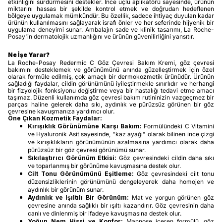
etkinliğini sürdürmesini destekler. İnce uçlu aplikatörü sayesinde, ürünün
miktarını hassas bir şekilde kontrol etmek ve doğrudan hedeflenen
bölgeye uygulamak mümkündür. Bu özellik, sadece ihtiyaç duyulan kadar
ürünün kullanılmasını sağlayarak israfı önler ve her seferinde hijyenik bir
uygulama deneyimi sunar. Ambalajın sade ve klinik tasarımı, La Roche-
Posay'in dermatolojik uzmanlığını ve ürünün güvenilirliğini yansıtır.
Ne İşe Yarar?
La Roche-Posay Redermic C Göz Çevresi Bakım Kremi, göz çevresi
bakımını desteklemek ve görünümünü anında güzelleştirmek için özel
olarak formüle edilmiş, çok amaçlı bir dermokozmetik ürünüdür. Ürünün
sağladığı faydalar, cildin görünümünü iyileştirmekle sınırlıdır ve herhangi
bir fizyolojik fonksiyonu değiştirme veya bir hastalığı tedavi etme amacı
taşımaz. Düzenli kullanımda göz çevresi bakım rutininizin vazgeçmez bir
parçası haline gelerek daha sıkı, aydınlık ve pürüzsüz görünen bir göz
çevresine kavuşmanıza yardımcı olur.
Öne Çıkan Kozmetik Faydalar:
Kırışıklık Görünümüne Karşı Bakım:
Formülündeki C Vitamini
ve Hyaluronik Asit sayesinde, "kaz ayağı" olarak bilinen ince çizgi
ve kırışıklıkların görünümünün azalmasına yardımcı olarak daha
pürüzsüz bir göz çevresi görünümü sunar.
Sıkılaştırıcı Görünüm Etkisi:
Göz çevresindeki cildin daha sıkı
ve toparlanmış bir görünüme kavuşmasına destek olur.
Cilt Tonu Görünümünü Eşitleme:
Göz çevresindeki cilt tonu
düzensizliklerinin görünümünü dengeleyerek daha homojen ve
aydınlık bir görünüm sunar.
Aydınlık ve Işıltılı Bir Görünüm:
Mat ve yorgun görünen göz
çevresine anında sağlıklı bir ışıltı kazandırır. Göz çevresinin daha
canlı ve dinlenmiş bir ifadeye kavuşmasına destek olur.
Yoğun Nem Hissi ve Konfor:
Mannose içeren formülü, göz