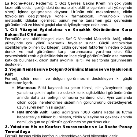
La Roche-Posay Redermic C Göz Çevresi Bakım Kremi'nin çok yönlü
kozmetik etkisi, içeriğindeki dermatolojik aktif bileşenlerin cilt yüzeyinde
sinerji içinde çalışmasına dayanır. Ürünün etki mekanizması, cildin
fizyolojisini değiştirmeye yönelik farmakolojik, immünolojik veya
metabolik iddialar içermez; bunun yerine tamamen göz çevresinin
görünümünü ve hissini geçici olarak iyileştirmeye odaklanır.
1. Cilt Yüzeyini Aydınlatma ve Kırışıklık Görünümüne Karşı
Bakım: Saf C Vitamini
Formülün ana aktif bileşeni olan Saf C Vitamini (Askorbik Asit), cildin
yüzeyinde çok yönlü kozmetik faydalar sunar. Güçlü antioksidan
özellikleriyle bilinen bu bileşen, cildin çevresel faktörlerin neden olduğu
donuk ve mat görünüme karşı korunmasına yardımcı olur. Göz
çevresindeki renk eşitsizliklerinin ve ince çizgi görünümünün azalmasına
katkıda bulunarak, cildin daha aydınlık, ışıltılı ve eşit tonda görünmesini
destekler.
2. Yoğun Nem Hissi ve Dolgun Görünüm: Mannose ve Hyaluronik
Asit
Formül, cildin nemli ve dolgun görünmesini destekleyen iki güçlü
humektan içerir.
Mannose:
Bitki kaynaklı bu şeker türevi, cilt yüzeyindeki ışığı
yansıtma şeklini optimize ederek renk eşitsizlikleri görünümünün
anında daha az belirgin olmasına yardımcı olur. Aynı zamanda
cildin doğal nemlendirme sisteminin görünümünü destekleyerek
uzun süreli nem hissi sağlar.
Hyaluronik Asit:
Kendi ağırlığının 1000 katına kadar su tutma
kapasitesiyle bilinen bu bileşen, cildin yüzeyine su çekerek anında
nemli, dolgun ve pürüzsüz görünmesine yardımcı olur.
3. Yatıştırıcı His ve Konfor: Neurosensine ve La Roche-Posay
Termal Suyu
Formül, hassas cildin konforunu destekleyen özel bileşenler içerir.