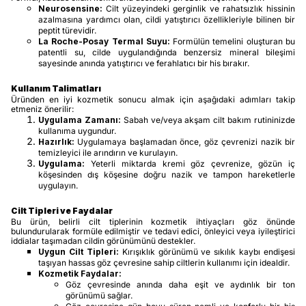
Neurosensine:
Cilt yüzeyindeki gerginlik ve rahatsızlık hissinin
azalmasına yardımcı olan, cildi yatıştırıcı özellikleriyle bilinen bir
peptit türevidir.
La Roche-Posay Termal Suyu:
Formülün temelini oluşturan bu
patentli su, cilde uygulandığında benzersiz mineral bileşimi
sayesinde anında yatıştırıcı ve ferahlatıcı bir his bırakır.
Kullanım Talimatları
Üründen en iyi kozmetik sonucu almak için aşağıdaki adımları takip
etmeniz önerilir:
Uygulama Zamanı:
Sabah ve/veya akşam cilt bakım rutininizde
kullanıma uygundur.
Hazırlık:
Uygulamaya başlamadan önce, göz çevrenizi nazik bir
temizleyici ile arındırın ve kurulayın.
Uygulama:
Yeterli miktarda kremi göz çevrenize, gözün iç
köşesinden dış köşesine doğru nazik ve tampon hareketlerle
uygulayın.
Cilt Tipleri ve Faydalar
Bu ürün, belirli cilt tiplerinin kozmetik ihtiyaçları göz önünde
bulundurularak formüle edilmiştir ve tedavi edici, önleyici veya iyileştirici
iddialar taşımadan cildin görünümünü destekler.
Uygun Cilt Tipleri:
Kırışıklık görünümü ve sıkılık kaybı endişesi
taşıyan hassas göz çevresine sahip ciltlerin kullanımı için idealdir.
Kozmetik Faydalar:
Göz çevresinde anında daha eşit ve aydınlık bir ton
görünümü sağlar.