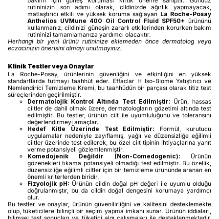
bakımı için güneş koruması kritik öneme sahiptir. Gündüz
rutininizin son adımı olarak, cildinizde ağırlık yapmayacak,
matlaştırıcı etkili ve yüksek koruma sağlayan
La Roche-Posay
Anthelios UVMune 400 Oil Control Fluid SPF50+
ürününü
kullanmanız, cildinizi güneşin zararlı etkilerinden korurken bakım
rutininizi tamamlamanıza yardımcı olacaktır.
Herhangi bir yeni ürünü rutininize eklemeden önce dermatolog veya
eczacınızın önerisini almayı unutmayınız.
Klinik Testler veya Onaylar
La Roche-Posay, ürünlerinin güvenliğini ve etkinliğini en yüksek
standartlarda tutmayı taahhüt eder. Effaclar H Iso-Biome Yatıştırıcı ve
Nemlendirici Temizleme Kremi, bu taahhüdün bir parçası olarak titiz test
süreçlerinden geçirilmiştir.
Dermatolojik Kontrol Altında Test Edilmiştir:
Ürün, hassas
ciltler de dahil olmak üzere, dermatologların gözetimi altında test
edilmiştir. Bu testler, ürünün cilt ile uyumluluğunu ve toleransını
değerlendirmeyi amaçlar.
Hedef Kitle Üzerinde Test Edilmiştir:
Formül, kurutucu
uygulamalar nedeniyle zayıflamış, yağlı ve düzensizliğe eğilimli
ciltler üzerinde test edilerek, bu özel cilt tipinin ihtiyaçlarına yanıt
verme potansiyeli gözlemlenmiştir.
Komedojenik Değildir (Non-Comedogenic):
Ürünün
gözenekleri tıkama potansiyeli olmadığı test edilmiştir. Bu özellik,
düzensizliğe eğilimli ciltler için bir temizleme ürününde aranan en
önemli kriterlerden biridir.
Fizyolojik pH:
Ürünün cildin doğal pH değeri ile uyumlu olduğu
doğrulanmıştır, bu da cildin doğal dengesini korumaya yardımcı
olur.
Bu testler ve onaylar, ürünün güvenilirliğini ve kalitesini desteklemekte
olup, tüketicilere bilinçli bir seçim yapma imkanı sunar. Ürünün iddiaları,
bilimsel test sonuçları ve tüketici algı çalışmaları ile desteklenmektedir,