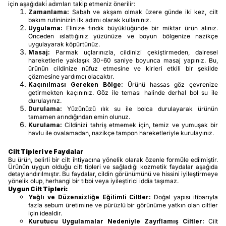
için aşağıdaki adımları takip etmeniz önerilir:
Zamanlama:
Sabah ve akşam olmak üzere günde iki kez, cilt
bakım rutininizin ilk adımı olarak kullanınız.
Uygulama:
Elinize fındık büyüklüğünde bir miktar ürün alınız.
Önceden ıslattığınız yüzünüze ve boyun bölgenize nazikçe
uygulayarak köpürtünüz.
Masaj:
Parmak uçlarınızla, cildinizi çekiştirmeden, dairesel
hareketlerle yaklaşık 30-60 saniye boyunca masaj yapınız. Bu,
ürünün cildinize nüfuz etmesine ve kirleri etkili bir şekilde
çözmesine yardımcı olacaktır.
Kaçınılması Gereken Bölge:
Ürünü hassas göz çevrenize
getirmekten kaçınınız. Göz ile teması halinde derhal bol su ile
durulayınız.
Durulama:
Yüzünüzü ılık su ile bolca durulayarak ürünün
tamamen arındığından emin olunuz.
Kurulama:
Cildinizi tahriş etmemek için, temiz ve yumuşak bir
havlu ile ovalamadan, nazikçe tampon hareketleriyle kurulayınız.
Cilt Tipleri ve Faydalar
Bu ürün, belirli bir cilt ihtiyacına yönelik olarak özenle formüle edilmiştir.
Ürünün uygun olduğu cilt tipleri ve sağladığı kozmetik faydalar aşağıda
detaylandırılmıştır. Bu faydalar, cildin görünümünü ve hissini iyileştirmeye
yönelik olup, herhangi bir tıbbi veya iyileştirici iddia taşımaz.
Uygun Cilt Tipleri:
Yağlı ve Düzensizliğe Eğilimli Ciltler:
Doğal yapısı itibarıyla
fazla sebum üretimine ve pürüzlü bir görünüme yatkın olan ciltler
için idealdir.
Kurutucu Uygulamalar Nedeniyle Zayıflamış Ciltler:
Cilt