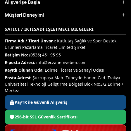
Alışverişe Başla
Müşteri Deneyimi
SATICI / İKTISADI İŞLETMECI BILGILERI
Firma Adı / Ticari Ünvanı:
Kutlutaş Sağlık ve Spor Destek
Ürünleri Pazarlama Ticaret Limited Şirketi
İletişim No:
(0536) 451 95 95
E-posta Adresi:
info@eczanemveben.com
Kayıtlı Olunan Oda:
Edirne Ticaret ve Sanayi Odası
Posta Adresi:
Şükrüpaşa Mah. Zübeyde Hanım Cad. Trakya
Üniversitesi Teknoloji Geliştirme Bölgesi Blok No:3/2 Edirne /
Merkez
PayTR ile Güvenli Alışveriş
256-bit SSL Güvenlik Sertifikası