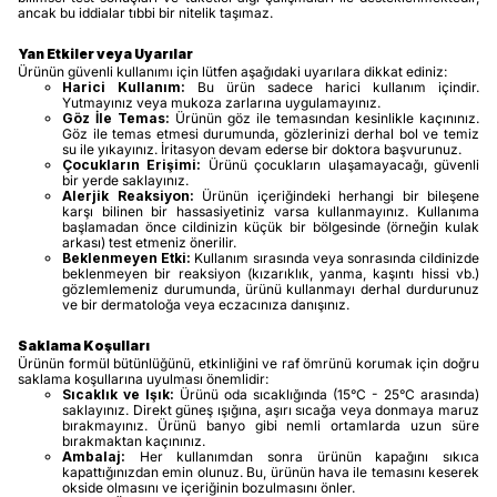
ancak bu iddialar tıbbi bir nitelik taşımaz.
Yan Etkiler veya Uyarılar
Ürünün güvenli kullanımı için lütfen aşağıdaki uyarılara dikkat ediniz:
Harici Kullanım:
Bu ürün sadece harici kullanım içindir.
Yutmayınız veya mukoza zarlarına uygulamayınız.
Göz İle Temas:
Ürünün göz ile temasından kesinlikle kaçınınız.
Göz ile temas etmesi durumunda, gözlerinizi derhal bol ve temiz
su ile yıkayınız. İritasyon devam ederse bir doktora başvurunuz.
Çocukların Erişimi:
Ürünü çocukların ulaşamayacağı, güvenli
bir yerde saklayınız.
Alerjik Reaksiyon:
Ürünün içeriğindeki herhangi bir bileşene
karşı bilinen bir hassasiyetiniz varsa kullanmayınız. Kullanıma
başlamadan önce cildinizin küçük bir bölgesinde (örneğin kulak
arkası) test etmeniz önerilir.
Beklenmeyen Etki:
Kullanım sırasında veya sonrasında cildinizde
beklenmeyen bir reaksiyon (kızarıklık, yanma, kaşıntı hissi vb.)
gözlemlemeniz durumunda, ürünü kullanmayı derhal durdurunuz
ve bir dermatoloğa veya eczacınıza danışınız.
Saklama Koşulları
Ürünün formül bütünlüğünü, etkinliğini ve raf ömrünü korumak için doğru
saklama koşullarına uyulması önemlidir:
Sıcaklık ve Işık:
Ürünü oda sıcaklığında (15°C - 25°C arasında)
saklayınız. Direkt güneş ışığına, aşırı sıcağa veya donmaya maruz
bırakmayınız. Ürünü banyo gibi nemli ortamlarda uzun süre
bırakmaktan kaçınınız.
Ambalaj:
Her kullanımdan sonra ürünün kapağını sıkıca
kapattığınızdan emin olunuz. Bu, ürünün hava ile temasını keserek
okside olmasını ve içeriğinin bozulmasını önler.