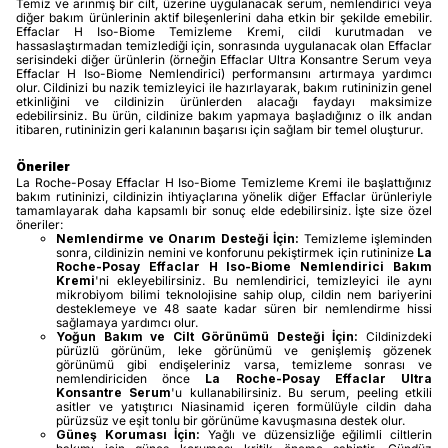
Temiz ve arınmış bir cilt, üzerine uygulanacak serum, nemlendirici veya
diğer bakım ürünlerinin aktif bileşenlerini daha etkin bir şekilde emebilir.
Effaclar H Iso-Biome Temizleme Kremi, cildi kurutmadan ve
hassaslaştırmadan temizlediği için, sonrasında uygulanacak olan Effaclar
serisindeki diğer ürünlerin (örneğin Effaclar Ultra Konsantre Serum veya
Effaclar H Iso-Biome Nemlendirici) performansını artırmaya yardımcı
olur. Cildinizi bu nazik temizleyici ile hazırlayarak, bakım rutininizin genel
etkinliğini ve cildinizin ürünlerden alacağı faydayı maksimize
edebilirsiniz. Bu ürün, cildinize bakım yapmaya başladığınız o ilk andan
itibaren, rutininizin geri kalanının başarısı için sağlam bir temel oluşturur.
Öneriler
La Roche-Posay Effaclar H Iso-Biome Temizleme Kremi ile başlattığınız
bakım rutininizi, cildinizin ihtiyaçlarına yönelik diğer Effaclar ürünleriyle
tamamlayarak daha kapsamlı bir sonuç elde edebilirsiniz. İşte size özel
öneriler:
Nemlendirme ve Onarım Desteği İçin:
Temizleme işleminden
sonra, cildinizin nemini ve konforunu pekiştirmek için rutininize
La
Roche-Posay Effaclar H Iso-Biome Nemlendirici Bakım
Kremi
'ni ekleyebilirsiniz. Bu nemlendirici, temizleyici ile aynı
mikrobiyom bilimi teknolojisine sahip olup, cildin nem bariyerini
desteklemeye ve 48 saate kadar süren bir nemlendirme hissi
sağlamaya yardımcı olur.
Yoğun Bakım ve Cilt Görünümü Desteği İçin:
Cildinizdeki
pürüzlü görünüm, leke görünümü ve genişlemiş gözenek
görünümü gibi endişeleriniz varsa, temizleme sonrası ve
nemlendiriciden önce
La Roche-Posay Effaclar Ultra
Konsantre Serum
'u kullanabilirsiniz. Bu serum, peeling etkili
asitler ve yatıştırıcı Niasinamid içeren formülüyle cildin daha
pürüzsüz ve eşit tonlu bir görünüme kavuşmasına destek olur.
Güneş Koruması İçin:
Yağlı ve düzensizliğe eğilimli ciltlerin