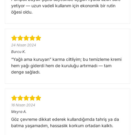
yetiyor — uzun vadeli kullanım için ekonomik bir rutin
öğesi oldu.
24 Nisan 2024
Burcu
K.
“Yağlı ama kuruyan” karma ciltliyim; bu temizleme kremi
hem yağı giderdi hem de kuruluğu artırmadı — tam
denge sağladı.
16 Nisan 2024
Meyra
A.
Göz çevreme dikkat ederek kullandığımda tahriş ya da
batma yaşamadım, hassaslık korkum ortadan kalktı.