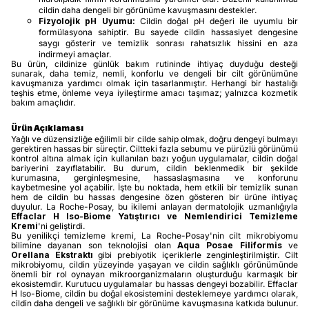
cildin daha dengeli bir görünüme kavuşmasını destekler.
Fizyolojik pH Uyumu:
Cildin doğal pH değeri ile uyumlu bir
formülasyona sahiptir. Bu sayede cildin hassasiyet dengesine
saygı gösterir ve temizlik sonrası rahatsızlık hissini en aza
indirmeyi amaçlar.
Bu ürün, cildinize günlük bakım rutininde ihtiyaç duyduğu desteği
sunarak, daha temiz, nemli, konforlu ve dengeli bir cilt görünümüne
kavuşmanıza yardımcı olmak için tasarlanmıştır. Herhangi bir hastalığı
teşhis etme, önleme veya iyileştirme amacı taşımaz; yalnızca kozmetik
bakım amaçlıdır.
Ürün Açıklaması
Yağlı ve düzensizliğe eğilimli bir cilde sahip olmak, doğru dengeyi bulmayı
gerektiren hassas bir süreçtir. Ciltteki fazla sebumu ve pürüzlü görünümü
kontrol altına almak için kullanılan bazı yoğun uygulamalar, cildin doğal
bariyerini zayıflatabilir. Bu durum, cildin beklenmedik bir şekilde
kurumasına, gerginleşmesine, hassaslaşmasına ve konforunu
kaybetmesine yol açabilir. İşte bu noktada, hem etkili bir temizlik sunan
hem de cildin bu hassas dengesine özen gösteren bir ürüne ihtiyaç
duyulur. La Roche-Posay, bu ikilemi anlayan dermatolojik uzmanlığıyla
Effaclar H Iso-Biome Yatıştırıcı ve Nemlendirici Temizleme
Kremi
'ni geliştirdi.
Bu yenilikçi temizleme kremi, La Roche-Posay'nin cilt mikrobiyomu
bilimine dayanan son teknolojisi olan
Aqua Posae Filiformis
ve
Orellana Ekstraktı
gibi prebiyotik içeriklerle zenginleştirilmiştir. Cilt
mikrobiyomu, cildin yüzeyinde yaşayan ve cildin sağlıklı görünümünde
önemli bir rol oynayan mikroorganizmaların oluşturduğu karmaşık bir
ekosistemdir. Kurutucu uygulamalar bu hassas dengeyi bozabilir. Effaclar
H Iso-Biome, cildin bu doğal ekosistemini desteklemeye yardımcı olarak,
cildin daha dengeli ve sağlıklı bir görünüme kavuşmasına katkıda bulunur.