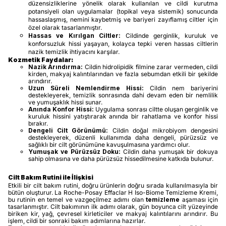
düzensizliklerine yönelik olarak kullanılan ve cildi kurutma
potansiyeli olan uygulamalar (topikal veya sistemik) sonucunda
hassaslaşmış, nemini kaybetmiş ve bariyeri zayıflamış ciltler için
özel olarak tasarlanmıştır.
Hassas ve Kırılgan Ciltler:
Cildinde gerginlik, kuruluk ve
konforsuzluk hissi yaşayan, kolayca tepki veren hassas ciltlerin
nazik temizlik ihtiyacını karşılar.
Kozmetik Faydalar:
Nazik Arındırma:
Cildin hidrolipidik filmine zarar vermeden, cildi
kirden, makyaj kalıntılarından ve fazla sebumdan etkili bir şekilde
arındırır.
Uzun Süreli Nemlendirme Hissi:
Cildin nem bariyerini
destekleyerek, temizlik sonrasında dahi devam eden bir nemlilik
ve yumuşaklık hissi sunar.
Anında Konfor Hissi:
Uygulama sonrası ciltte oluşan gerginlik ve
kuruluk hissini yatıştırarak anında bir rahatlama ve konfor hissi
bırakır.
Dengeli Cilt Görünümü:
Cildin doğal mikrobiyom dengesini
destekleyerek, düzenli kullanımda daha dengeli, pürüzsüz ve
sağlıklı bir cilt görünümüne kavuşulmasına yardımcı olur.
Yumuşak ve Pürüzsüz Doku:
Cildin daha yumuşak bir dokuya
sahip olmasına ve daha pürüzsüz hissedilmesine katkıda bulunur.
Cilt Bakım Rutini ile İlişkisi
Etkili bir cilt bakım rutini, doğru ürünlerin doğru sırada kullanılmasıyla bir
bütün oluşturur. La Roche-Posay Effaclar H Iso-Biome Temizleme Kremi,
bu rutinin en temel ve vazgeçilmez adımı olan
temizleme
aşaması için
tasarlanmıştır. Cilt bakımının ilk adımı olarak, gün boyunca cilt yüzeyinde
biriken kir, yağ, çevresel kirleticiler ve makyaj kalıntılarını arındırır. Bu
işlem, cildi bir sonraki bakım adımlarına hazırlar.