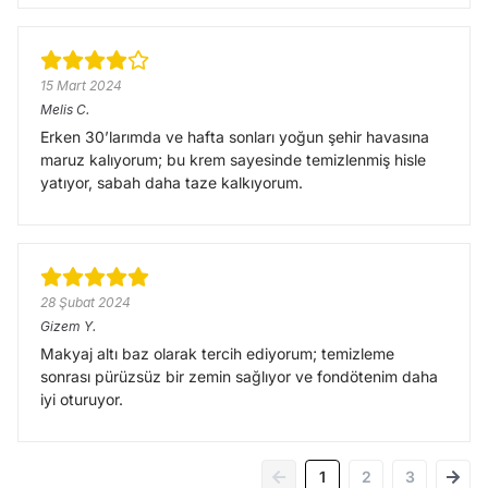
15 Mart 2024
Melis
C.
Erken 30’larımda ve hafta sonları yoğun şehir havasına
maruz kalıyorum; bu krem sayesinde temizlenmiş hisle
yatıyor, sabah daha taze kalkıyorum.
28 Şubat 2024
Gizem
Y.
Makyaj altı baz olarak tercih ediyorum; temizleme
sonrası pürüzsüz bir zemin sağlıyor ve fondötenim daha
iyi oturuyor.
1
2
3