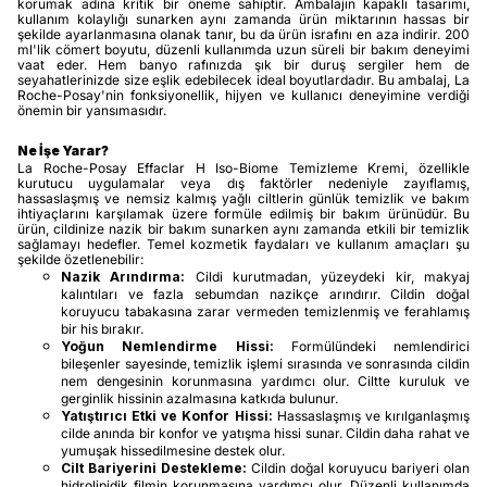
korumak adına kritik bir öneme sahiptir. Ambalajın kapaklı tasarımı,
kullanım kolaylığı sunarken aynı zamanda ürün miktarının hassas bir
şekilde ayarlanmasına olanak tanır, bu da ürün israfını en aza indirir. 200
ml'lik cömert boyutu, düzenli kullanımda uzun süreli bir bakım deneyimi
vaat eder. Hem banyo rafınızda şık bir duruş sergiler hem de
seyahatlerinizde size eşlik edebilecek ideal boyutlardadır. Bu ambalaj, La
Roche-Posay'nin fonksiyonellik, hijyen ve kullanıcı deneyimine verdiği
önemin bir yansımasıdır.
Ne İşe Yarar?
La Roche-Posay Effaclar H Iso-Biome Temizleme Kremi, özellikle
kurutucu uygulamalar veya dış faktörler nedeniyle zayıflamış,
hassaslaşmış ve nemsiz kalmış yağlı ciltlerin günlük temizlik ve bakım
ihtiyaçlarını karşılamak üzere formüle edilmiş bir bakım ürünüdür. Bu
ürün, cildinize nazik bir bakım sunarken aynı zamanda etkili bir temizlik
sağlamayı hedefler. Temel kozmetik faydaları ve kullanım amaçları şu
şekilde özetlenebilir:
Nazik Arındırma:
Cildi kurutmadan, yüzeydeki kir, makyaj
kalıntıları ve fazla sebumdan nazikçe arındırır. Cildin doğal
koruyucu tabakasına zarar vermeden temizlenmiş ve ferahlamış
bir his bırakır.
Yoğun Nemlendirme Hissi:
Formülündeki nemlendirici
bileşenler sayesinde, temizlik işlemi sırasında ve sonrasında cildin
nem dengesinin korunmasına yardımcı olur. Ciltte kuruluk ve
gerginlik hissinin azalmasına katkıda bulunur.
Yatıştırıcı Etki ve Konfor Hissi:
Hassaslaşmış ve kırılganlaşmış
cilde anında bir konfor ve yatışma hissi sunar. Cildin daha rahat ve
yumuşak hissedilmesine destek olur.
Cilt Bariyerini Destekleme:
Cildin doğal koruyucu bariyeri olan
hidrolipidik filmin korunmasına yardımcı olur. Düzenli kullanımda