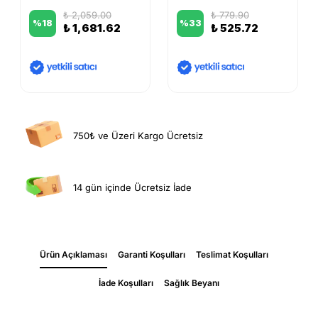
₺ 2,059.00
₺ 779.90
%
18
%
33
₺ 1,681.62
₺ 525.72
750₺ ve Üzeri Kargo Ücretsiz
14 gün içinde Ücretsiz İade
Ürün Açıklaması
Garanti Koşulları
Teslimat Koşulları
İade Koşulları
Sağlık Beyanı