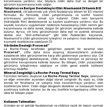
korunmasına yardımcı olur, böylece cildin daha mat ve dengeli bir
görünüm kazanmasına katkı sağlar.
Yatıştırıcı ve Bariyer Destekleyici Etki: Niasinamid (Vitamin B3)
Niasinamid
, cilt bakımında çok yönlü faydalarıyla bilinen bir B3 vitamini
formudur. Bu formülde, cildin yatıştırılmasına ve konfor hissinin
artırılmasına yardımcı olmak için kullanılır. Cildin nem bariyerini
(hidrolipidik film) destekleyerek su kaybını azaltmaya yardımcı olur. Bu
sayede, kurutucu uygulamalar nedeniyle hassaslaşmış cildin nemini geri
kazanmasına ve daha esnek, dolgun bir görünüm sergilemesine katkıda
bulunur. Ayrıca, cilt tonu görünümünün daha eşit ve aydınlık olmasına
destek olur. "Anti-enflamatuar" gibi tıbbi ifadelerden kaçınarak,
Niasinamid'in cildin görünümünü iyileştirici ve yatıştırıcı hissi destekleyici
kozmetik özelliklerine odaklanılır.[1]
Görünüm Desteği: Procerad™
La Roche-Posay tarafından geliştirilen patentli bir seramid olan
Procerad™
, ciltte daha önce oluşmuş düzensizliklerin ardından
kalabilecek leke görünümlerine karşı etki göstermeye yardımcı olur. Cilt
tonu bütünlüğünü destekleyerek, cildin daha homojen ve pürüzsüz bir
görünüme kavuşmasına katkıda bulunur. Bu bileşen, cildin yüzeyindeki
görünümü iyileştirmeye odaklanır ve cildin genel estetik kalitesini
artırmayı hedefler.
Mineral Zenginliği: La Roche-Posay Termal Suyu
Formülün temelini oluşturan
La Roche-Posay Termal Suyu
, selenyum
ve diğer mineraller açısından doğal olarak zengindir. Bu eşsiz su, cilde
anında bir ferahlama ve yatışma hissi kazandırmaya yardımcı olan
özellikleriyle bilinir. Cildin doğal dengesini destekler ve hassasiyet hissini
azaltmaya katkıda bulunur, bu da onu özellikle kırılganlaşmış ciltler için
ideal bir bileşen yapar.
Kullanım Talimatları
Üründen en iyi şekilde faydalanmak ve cildinize nazik bir bakım sunmak