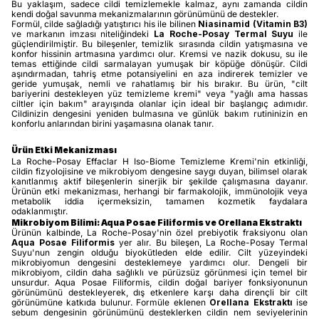
Bu yaklaşım, sadece cildi temizlemekle kalmaz, aynı zamanda cildin
kendi doğal savunma mekanizmalarının görünümünü de destekler.
Formül, cilde sağladığı yatıştırıcı his ile bilinen
Niasinamid (Vitamin B3)
ve markanın imzası niteliğindeki
La Roche-Posay Termal Suyu
ile
güçlendirilmiştir. Bu bileşenler, temizlik sırasında cildin yatışmasına ve
konfor hissinin artmasına yardımcı olur. Kremsi ve nazik dokusu, su ile
temas ettiğinde cildi sarmalayan yumuşak bir köpüğe dönüşür. Cildi
aşındırmadan, tahriş etme potansiyelini en aza indirerek temizler ve
geride yumuşak, nemli ve rahatlamış bir his bırakır. Bu ürün, "cilt
bariyerini destekleyen yüz temizleme kremi" veya "yağlı ama hassas
ciltler için bakım" arayışında olanlar için ideal bir başlangıç adımıdır.
Cildinizin dengesini yeniden bulmasına ve günlük bakım rutininizin en
konforlu anlarından birini yaşamasına olanak tanır.
Ürün Etki Mekanizması
La Roche-Posay Effaclar H Iso-Biome Temizleme Kremi'nin etkinliği,
cildin fizyolojisine ve mikrobiyom dengesine saygı duyan, bilimsel olarak
kanıtlanmış aktif bileşenlerin sinerjik bir şekilde çalışmasına dayanır.
Ürünün etki mekanizması, herhangi bir farmakolojik, immünolojik veya
metabolik iddia içermeksizin, tamamen kozmetik faydalara
odaklanmıştır.
Mikrobiyom Bilimi: Aqua Posae Filiformis ve Orellana Ekstraktı
Ürünün kalbinde, La Roche-Posay'nin özel prebiyotik fraksiyonu olan
Aqua Posae Filiformis
yer alır. Bu bileşen, La Roche-Posay Termal
Suyu'nun zengin olduğu biyokütleden elde edilir. Cilt yüzeyindeki
mikrobiyomun dengesini desteklemeye yardımcı olur. Dengeli bir
mikrobiyom, cildin daha sağlıklı ve pürüzsüz görünmesi için temel bir
unsurdur. Aqua Posae Filiformis, cildin doğal bariyer fonksiyonunun
görünümünü destekleyerek, dış etkenlere karşı daha dirençli bir cilt
görünümüne katkıda bulunur. Formüle eklenen
Orellana Ekstraktı
ise
sebum dengesinin görünümünü desteklerken cildin nem seviyelerinin