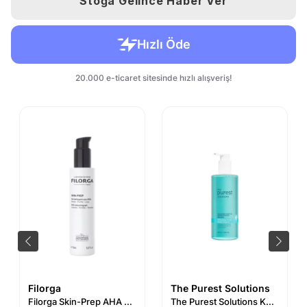
Stoğa Gelince Haber Ver
Filorga
The Purest Solutions
Filorga Skin-Prep AHA Cleansing Gel 150 ml
The Purest Solutions Kuru ve Karma Ciltler İçin Hyalüronik Asit Yüz Temizleme Jeli 400 ml