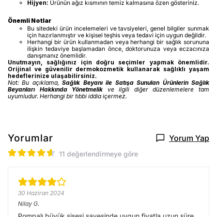
Hijyen:
Ürünün ağız kısmının temiz kalmasına özen gösteriniz.
Önemli Notlar
Bu sitedeki ürün incelemeleri ve tavsiyeleri, genel bilgiler sunmak
için hazırlanmıştır ve kişisel teşhis veya tedavi için uygun değildir.
Herhangi bir ürün kullanmadan veya herhangi bir sağlık sorununa
ilişkin tedaviye başlamadan önce, doktorunuza veya eczacınıza
danışmanız önemlidir.
Unutmayın, sağlığınız için doğru seçimler yapmak önemlidir.
Orijinal ve güvenilir dermokozmetik kullanarak sağlıklı yaşam
hedeflerinize ulaşabilirsiniz.
Not: Bu açıklama,
Sağlık Beyanı ile Satışa Sunulan Ürünlerin Sağlık
Beyanları Hakkında Yönetmelik
ve ilgili diğer düzenlemelere tam
uyumludur. Herhangi bir tıbbi iddia içermez.
Yorumlar
Yorum Yap
11 değerlendirmeye göre
30 Haziran 2024
Nilay
G.
Pompalı büyük şişesi sayesinde uygun fiyatla uzun süre