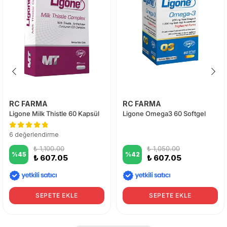
RC FARMA
RC FARMA
Ligone Milk Thistle 60 Kapsül
Ligone Omega3 60 Softgel
6 değerlendirme
₺ 1,100.00
₺ 1,050.00
%
45
%
42
₺ 607.05
₺ 607.05
SEPETE EKLE
SEPETE EKLE