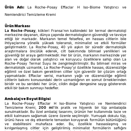
Ürün Adı:
La Roche-Posay Effaclar H Iso-Biome Yatıştırıcı ve
Nemlendirici Temizleme Kremi
Ürün Markası
La Roche-Posay
, kökleri Fransa'nın kalbindeki bir termal dermatoloji
merkezine dayanan, dünya çapında dermatologların güvendiği ve tavsiye
ettiği bir markadır. Markanın temel felsefesi, en hassas ciltlerin bile
ihtiyaçlarına yönelik yüksek toleranslı, minimalist ve etkili formüller
geliştirmektir. La Roche-Posay, 40 yılı aşkın bir süredir dermatolojik
araştırmalara öncülük ederek, cilt bakımında bilimsel yenilikleri ve
güvenliği bir araya getirmektedir. Her bir ürün, markanın merkezinde yer
alan ve doğal olarak yatıştırıcı ve koruyucu özelliklere sahip olan La
Roche-Posay Termal Suyu ile zenginleştirilmiştir. Bu bilimsel miras ve
dermatolojik uzmanlık, La Roche-Posay'yi özellikle hassas, düzensizliğe
eğilimli ve özel bakım gerektiren ciltler için güvenilir bir çözüm ortağı
yapmaktadır. Effaclar serisi, markanın yağlı ve düzensizliğe eğilimli
ciltlerin bakımı konusundaki derin uzmanlığının en somut örneklerinden
biridir ve bu serideki her ürün, cildin doğal dengesine saygı göstererek
etkili bir bakım sunmayı hedefler.
Ambalaj ve Boyut Bilgisi
La Roche-Posay Effaclar H Iso-Biome Yatıştırıcı ve Nemlendirici
Temizleme Kremi,
200 ml
'lik pratik ve hijyenik bir tüp ambalajda
sunulmaktadır. Bu özel ambalaj tasarımı, ürünün her kullanımda taze ve
etkili kalmasını sağlamak üzere özenle seçilmiştir. Yumuşak dokulu tüp,
ürünü hava ve dış etkenlerle temastan koruyarak formülün bütünlüğünü
ve stabilitesini muhafaza eder. Bu, özellikle hassaslaşmış ve
kırılganlaşmış ciltler için geliştirilmiş minimalist formüllerin saflığını