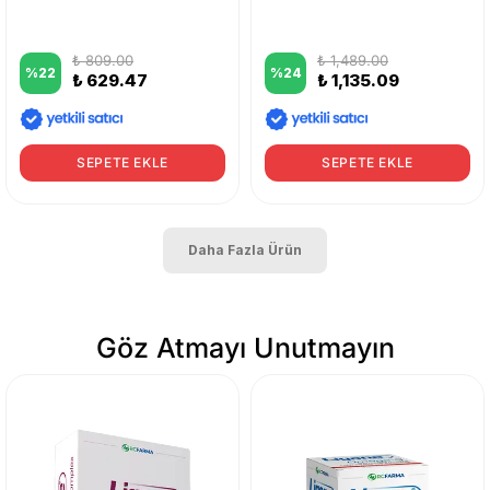
₺ 809.00
₺ 1,489.00
%
22
%
24
₺ 629.47
₺ 1,135.09
SEPETE EKLE
SEPETE EKLE
Daha Fazla Ürün
Göz Atmayı Unutmayın