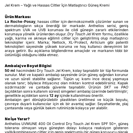
Jel Krem – Yağlı ve Hassas Ciltler İçin Matlaştırıcı Güneş Kremi
Ürün Markası
La Roche-Posay
, hassas ciltler için dermokozmetik çözümler sunan ve
dermatologların sıkça önerdiği bir markadır. Anthelios serisi, geniş
spektrum UVA ve UVB koruması ile cildi güneşin zararlı etkilerinden
korumaya yönelik ürünlerden oluşur.
Dry Touch Jel Krem
formu, özellikle
yağlı, karma ve akneye eğilimli ciltler için geliştirilmiş olup matlaştırıcı
teknolojiler içerir. Marka; Netlock, XL-Protect, Airlicium gibi patentli
teknolojileri sayesinde yüksek koruma ve hoş kullanıcı deneyimini bir
araya getirir. Bu açıklama bilgilendirme amaçlıdır ve markanın tıbbi bir
üstünlüğü olduğunu iddia etmez.
Ambalaj ve Boyut Bilgisi
50 ml
hacmindeki Dry Touch Jel Krem, kolay taşınabilir bir tüp formunda
sunulur. Mat ve kapaklı ambalajı sayesinde ürün güneş ışığından korunur
ve uzun süreli stabilite sağlanır. Tüpün uç kısmı ince dozaj yapmaya
olanak tanır; böylece ihtiyacınız olan miktarı kontrol edebilirsiniz. Kapak
sızdırmazdır ve çantada güvenle taşınabilir. Ürünün
SKT
ve
PAO
(açıldıktan sonra kullanım süresi) simgeleri ambalaj üzerinde belirtilmiştir;
genellikle açıldıktan sonra
12 ay
içinde kullanılması önerilir.
Ambalajın geri dönüştürülebilir plastikten üretilmesi ve küçük boyutu,
çevreye duyarlı kullanıcılar için ek bir avantaj sağlar. Seyahatlerde, plaj
çantasında veya günlük bakım rutininizde kolayca yer alabilir.
Ne İşe Yarar?
Anthelios UVMUNE 400 Oil Control Dry Touch Jel Krem SPF 50+, güneş
toleransı olmayan veya güneşten dolayı kolayca reaksiyon gösteren
yağlı/kombinasyon ciltler için geniş spektrumlu bir güneş koruyucu olarak