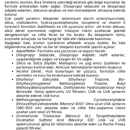
yardımcı olurken, Bixa Orellana çekirdeği ekstresi gibi doğal kaynaklar da
formüle antioksidan katkı sağlar. Diisopropyl sebacate ve diisopropyl
adipate esterleri, dokunun akışkan ve non-komedojenik olmasına katkıda
bulunur.
Çok çeşitli yardımcı bileşenler (alüminyum starch octenylsuccinate,
silica, maltodextrin, hydroxyacetophenone, tocopherol ve vitamin E
türevleri) formülün stabilitesini ve cilt uyumunu artırır. Jel-krem dokusu,
alkol denat içermesine rağmen iritasyon riskini azaltacak şekilde
dengelenmiştir ve ciltte ferah bir his bırakır. Bu bileşenlerin tümü,
kozmetik amaçlıdır ve herhangi bir tıbbi etki iddiasında bulunmaz.
Aşağıdaki liste, ürünün içeriklerini alfabetik sırayla özetler. Bu liste
bilgilendirme amaçlıdır ve her bir bileşenin kozmetik işlevini açıklar:
Aqua/Water
: Formülün ana çözücüsü ve taşıyıcı fazıdır.
Diisopropyl Sebacate
,
Diisopropyl Adipate
: Hafif esterler;
uygulandığında yağsız ve kaygan bir his sağlar.
Silica
ve
Silica Silylate
: Matlaştırıcı ve yağ emici özellikleri ile
parlamayı kontrol eder; Airlicium teknolojisinin temelini oluşturur.
Alcohol Denat.
: Hızlı buharlaşan bir çözücü; formülün ciltte
serinletici ve kuru his bırakmasına katkıda bulunur.
Ethylhexyl Salicylate
,
Ethylhexyl Triazone
,
Bis-
Ethylhexyloxyphenol Methoxyphenyl Triazine
,
Butyl
Methoxydibenzoylmethane
,
Diethylamino Hydroxybenzoyl Hexyl
Benzoate
: Geniş spektrumlu UV filtreleri; UVB ve UVA ışınlarını
absorbe ederek cildi korur.
Methoxypropylamino Cyclohexenylidene
Ethoxyethylcyanoacetate (Mexoryl 400)
: Ultra uzun UVA ışınlarını
(380–400 nm) absorbe eden ve ciltte foto-yaşlanma riskini
azaltan yeni nesil UV filtresi.
Drometrizole Trisiloxane (Mexoryl XL)
,
Terephthalylidene
Dicamphor Sulfonic Acid (Mexoryl SX)
: UVA ve UVB
spektrumunun geniş bir bölümünü absorbe eden La Roche-Posay
patentli filtreler.