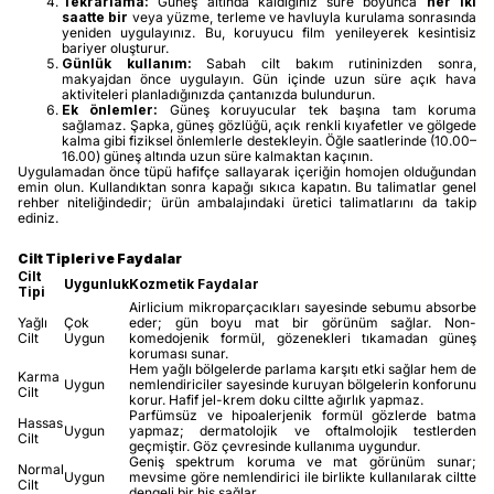
Tekrarlama:
Güneş altında kaldığınız süre boyunca
her iki
saatte bir
veya yüzme, terleme ve havluyla kurulama sonrasında
yeniden uygulayınız. Bu, koruyucu film yenileyerek kesintisiz
bariyer oluşturur.
Günlük kullanım:
Sabah cilt bakım rutininizden sonra,
makyajdan önce uygulayın. Gün içinde uzun süre açık hava
aktiviteleri planladığınızda çantanızda bulundurun.
Ek önlemler:
Güneş koruyucular tek başına tam koruma
sağlamaz. Şapka, güneş gözlüğü, açık renkli kıyafetler ve gölgede
kalma gibi fiziksel önlemlerle destekleyin. Öğle saatlerinde (10.00–
16.00) güneş altında uzun süre kalmaktan kaçının.
Uygulamadan önce tüpü hafifçe sallayarak içeriğin homojen olduğundan
emin olun. Kullandıktan sonra kapağı sıkıca kapatın. Bu talimatlar genel
rehber niteliğindedir; ürün ambalajındaki üretici talimatlarını da takip
ediniz.
Cilt Tipleri ve Faydalar
Cilt
Uygunluk
Kozmetik Faydalar
Tipi
Airlicium mikroparçacıkları sayesinde sebumu absorbe
Yağlı
Çok
eder; gün boyu mat bir görünüm sağlar. Non-
Cilt
Uygun
komedojenik formül, gözenekleri tıkamadan güneş
koruması sunar.
Hem yağlı bölgelerde parlama karşıtı etki sağlar hem de
Karma
Uygun
nemlendiriciler sayesinde kuruyan bölgelerin konforunu
Cilt
korur. Hafif jel-krem doku ciltte ağırlık yapmaz.
Parfümsüz ve hipoalerjenik formül gözlerde batma
Hassas
Uygun
yapmaz; dermatolojik ve oftalmolojik testlerden
Cilt
geçmiştir. Göz çevresinde kullanıma uygundur.
Geniş spektrum koruma ve mat görünüm sunar;
Normal
Uygun
mevsime göre nemlendirici ile birlikte kullanılarak ciltte
Cilt
dengeli bir his sağlar.