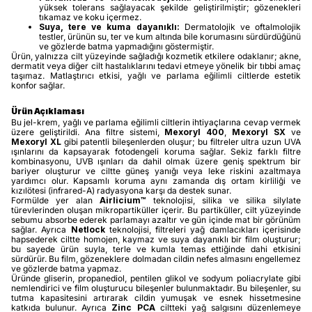
yüksek tolerans sağlayacak şekilde geliştirilmiştir; gözenekleri
tıkamaz ve koku içermez.
Suya, tere ve kuma dayanıklı:
Dermatolojik ve oftalmolojik
testler, ürünün su, ter ve kum altında bile korumasını sürdürdüğünü
ve gözlerde batma yapmadığını göstermiştir.
Ürün, yalnızza cilt yüzeyinde sağladığı kozmetik etkilere odaklanır; akne,
dermatit veya diğer cilt hastalıklarını tedavi etmeye yönelik bir tıbbi amaç
taşımaz. Matlaştırıcı etkisi, yağlı ve parlama eğilimli ciltlerde estetik
konfor sağlar.
Ürün Açıklaması
Bu jel-krem, yağlı ve parlama eğilimli ciltlerin ihtiyaçlarına cevap vermek
üzere geliştirildi. Ana filtre sistemi,
Mexoryl 400
,
Mexoryl SX
ve
Mexoryl XL
gibi patentli bileşenlerden oluşur; bu filtreler ultra uzun UVA
ışınlarını da kapsayarak fotodengeli koruma sağlar. Sekiz farklı filtre
kombinasyonu, UVB ışınları da dahil olmak üzere geniş spektrum bir
bariyer oluşturur ve ciltte güneş yanığı veya leke riskini azaltmaya
yardımcı olur. Kapsamlı koruma aynı zamanda dış ortam kirliliği ve
kızılötesi (infrared-A) radyasyona karşı da destek sunar.
Formülde yer alan
Airlicium™
teknolojisi, silika ve silika silylate
türevlerinden oluşan mikropartiküller içerir. Bu partiküller, cilt yüzeyinde
sebumu absorbe ederek parlamayı azaltır ve gün içinde mat bir görünüm
sağlar. Ayrıca
Netlock
teknolojisi, filtreleri yağ damlacıkları içerisinde
hapsederek ciltte homojen, kaymaz ve suya dayanıklı bir film oluşturur;
bu sayede ürün suyla, terle ve kumla temas ettiğinde dahi etkisini
sürdürür. Bu film, gözeneklere dolmadan cildin nefes almasını engellemez
ve gözlerde batma yapmaz.
Üründe gliserin, propanediol, pentilen glikol ve sodyum poliacrylate gibi
nemlendirici ve film oluşturucu bileşenler bulunmaktadır. Bu bileşenler, su
tutma kapasitesini artırarak cildin yumuşak ve esnek hissetmesine
katkıda bulunur. Ayrıca
Zinc PCA
ciltteki yağ salgısını düzenlemeye