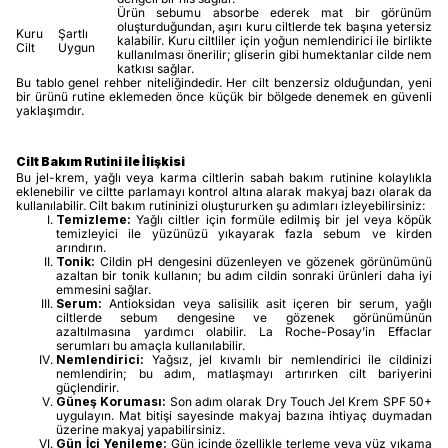
Ürün sebumu absorbe ederek mat bir görünüm
oluşturduğundan, aşırı kuru ciltlerde tek başına yetersiz
Kuru
Şartlı
kalabilir. Kuru ciltliler için yoğun nemlendirici ile birlikte
Cilt
Uygun
kullanılması önerilir; gliserin gibi humektanlar cilde nem
katkısı sağlar.
Bu tablo genel rehber niteliğindedir. Her cilt benzersiz olduğundan, yeni
bir ürünü rutine eklemeden önce küçük bir bölgede denemek en güvenli
yaklaşımdır.
Cilt Bakım Rutini ile İlişkisi
Bu jel-krem, yağlı veya karma ciltlerin sabah bakım rutinine kolaylıkla
eklenebilir ve ciltte parlamayı kontrol altına alarak makyaj bazı olarak da
kullanılabilir. Cilt bakım rutininizi oluştururken şu adımları izleyebilirsiniz:
Temizleme:
Yağlı ciltler için formüle edilmiş bir jel veya köpük
temizleyici ile yüzünüzü yıkayarak fazla sebum ve kirden
arındırın.
Tonik:
Cildin pH dengesini düzenleyen ve gözenek görünümünü
azaltan bir tonik kullanın; bu adım cildin sonraki ürünleri daha iyi
emmesini sağlar.
Serum:
Antioksidan veya salisilik asit içeren bir serum, yağlı
ciltlerde sebum dengesine ve gözenek görünümünün
azaltılmasına yardımcı olabilir. La Roche-Posay’in Effaclar
serumları bu amaçla kullanılabilir.
Nemlendirici:
Yağsız, jel kıvamlı bir nemlendirici ile cildinizi
nemlendirin; bu adım, matlaşmayı artırırken cilt bariyerini
güçlendirir.
Güneş Koruması:
Son adım olarak Dry Touch Jel Krem SPF 50+
uygulayın. Mat bitişi sayesinde makyaj bazına ihtiyaç duymadan
üzerine makyaj yapabilirsiniz.
Gün İçi Yenileme:
Gün içinde özellikle terleme veya yüz yıkama