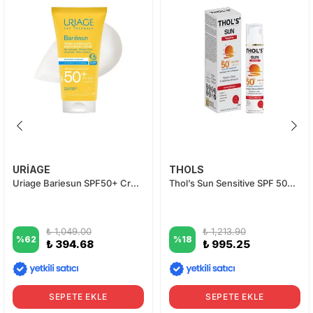
URİAGE
THOLS
Uriage Bariesun SPF50+ Cream 50 ml
Thol’s Sun Sensitive SPF 50+ Kızarıklık Karşıtı Yatıştırıcı Fluid Güneş Koruyucu 50 ml
₺ 1,049.00
₺ 1,213.90
%
62
%
18
₺ 394.68
₺ 995.25
SEPETE EKLE
SEPETE EKLE