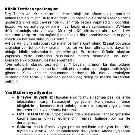
Klinik Testler veya Onaylar
Dry Touch Jel Krem formülü, dermatolojik ve oftalmolojik kontroller
altında test edilmiştir. Bu testler, formülün hassas ciltlerde yüksek tolerans
gösterdiğini ve göz çevresinde kullanımda batma yapmadığını doğrular.
Eczacı ve dermatolog ekiplerin hazırladığı ürün açıklamaları, UVMune
400 teknolojisinde yer alan Mexoryl 400 filtresinin ultra uzun UVA
ışınlarına karşı koruma sağladığını ve sekiz filtre kombinasyonunun geniş
spektrum koruma sunduğunu belirtir.
Ayrıca Airlicium mikropartiküllerinin parlama kontrolünü 12 saat boyunca
sağladığı ve Netlock teknolojisinin su, ter ve kum altında bile dayanıklı
olduğu klinik çalışmalarda gösterilmiştir. Bu testler, ürünün akışkan
yapısının ciltte komedon oluşumuna neden olmadığını ve non-
komedojenik olduğunu desteklemektedir.
“Dermatolojik olarak test edilmiştir” beyanı, ürünün bir ilaç olduğu
anlamına gelmez; yalnızca kozmetik etki ve toleransın değerlendirildiğini
gösterir. Klinik testler sonucunda herhangi bir alerjik reaksiyon
saptandığında formülün yeniden gözden geçirildiği de marka tarafından
belirtilir.
Yan Etkiler veya Uyarılar
Bireysel duyarlılık:
Hipoalerjenik formüle rağmen bazı kişilerde
bileşenlere karşı hassasiyet gelişebilir. Kullanmadan önce
bileğinizin iç kısmında test ediniz; kızarıklık, kaşıntı veya yanma
fark ederseniz kullanmayı bırakınız.
Göz ile temas:
Ürün göz çevresinde kullanılabilir ancak göz içine
kaçmamasına dikkat edilmelidir. Temas halinde bol su ile
durulayınız.
Soluma riski:
Sprey veya pompa şeklinde olmayan bu ürün,
tüpten sıkılarak kullanılır; inhalasyon riski yoktur. Ancak uygulama