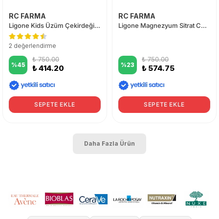
RC FARMA
RC FARMA
Ligone Kids Üzüm Çekirdeği Şurup 200 ml
Ligone Magnezyum Sitrat Complex 60 Tablet
2 değerlendirme
₺ 750.00
₺ 750.00
%
45
%
23
₺ 414.20
₺ 574.75
SEPETE EKLE
SEPETE EKLE
Daha Fazla Ürün