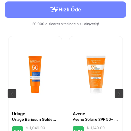
Uriage
Avene
Uriage Bariesun Golden Tinted Cream SPF50 50 ml
Avene Solaire SPF 50+ Kuru Ciltler İçin Güneş Kremi 50 ml
₺ 1,049.00
₺ 1,149.00