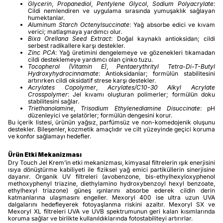
Glycerin
,
Propanediol
,
Pentylene Glycol
,
Sodium Polyacrylate
:
Cildi nemlendiren ve uygulama sırasında yumuşaklık sağlayan
humektanlar.
Aluminum Starch Octenylsuccinate
: Yağ absorbe edici ve kıvam
verici; matlaşmaya yardımcı olur.
Bixa Orellana Seed Extract
: Doğal kaynaklı antioksidan; cildi
serbest radikallere karşı destekler.
Zinc PCA
: Yağ üretimini dengelemeye ve gözenekleri tıkamadan
cildi desteklemeye yardımcı olan çinko tuzu.
Tocopherol (Vitamin E)
,
Pentaerythrityl Tetra-Di-T-Butyl
Hydroxyhydrocinnamate
: Antioksidanlar; formülün stabilitesini
artırırken cildi oksidatif strese karşı destekler.
Acrylates Copolymer
,
Acrylates/C10-30 Alkyl Acrylate
Crosspolymer
: Jel kıvamı oluşturan polimerler; formülün doku
stabilitesini sağlar.
Triethanolamine
,
Trisodium Ethylenediamine Disuccinate
: pH
düzenleyici ve şelatörler; formülün dengesini korur.
Bu içerik listesi, ürünün yağsız, parfümsüz ve non-komedojenik oluşunu
destekler. Bileşenler, kozmetik amaçlıdır ve cilt yüzeyinde geçici koruma
ve konfor sağlamayı hedefler.
Ürün Etki Mekanizması
Dry Touch Jel Krem’in etki mekanizması, kimyasal filtrelerin ışık enerjisini
ısıya dönüştürme kabiliyeti ile fiziksel yağ emici partiküllerin sinerjisine
dayanır. Organik UV filtreleri (avobenzone, bis-ethylhexyloxyphenol
methoxyphenyl triazine, diethylamino hydroxybenzoyl hexyl benzoate,
ethylhexyl triazone) güneş ışınlarını absorbe ederek cildin derin
katmanlarına ulaşmasını engeller. Mexoryl 400 ise ultra uzun UVA
dalgalarını hedefleyerek fotoyaşlanma riskini azaltır. Mexoryl SX ve
Mexoryl XL filtreleri UVA ve UVB spektrumunun geri kalan kısımlarında
koruma sağlar ve birlikte kullanıldıklarında fotostabiliteyi artırırlar.