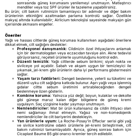
sonrasında güneş korumasını yenilemeyi unutmayın. Matlaştırıcı
mendiller veya toz SPF ürünler ile tazeleme yapabilirsiniz.
Bu ürün; cilt bakım rutininizin tamamlayıcı bir adımıdır ve diğer bakım
ürünlerinin etkinliğini azaltmadan parlama kontrolü sağlar. Özellikle
makyaj altında kullanılabilir; Airlicium teknolojisi sayesinde makyajın gün
içerisinde akmasını engeller.
Öneriler
Yağlı ve hassas ciltlerde güneş koruması kullanırken aşağıdaki önerilere
dikkat etmek, cilt sağlığını destekler:
Profesyonel danışmanlık:
Cildinizin özel ihtiyaçlarını anlamak
için bir dermatologdan veya eczacıdan tavsiye alın. Akne tedavisi
görüyorsanız, reçeteli ürünlerle uyumluluğunu kontrol edin.
Düzenli temizlik:
Yağlı ciltlerde sebum birikimi; siyah nokta ve
sivilceye yol açabilir. Sabah ve akşam uygun bir temizleyici ile
yıkamak, jel-krem gibi ürünlerin daha iyi performans göstermesini
sağlar.
Yaşam tarzı faktörleri:
Dengeli beslenme, yeterli su tüketimi ve
düzenli uyku cilt sağlığına katkıda bulunur. Aşırı yağlı veya işlenmiş
gıdalar ciltte sebum üretimini artırabileceğinden dengeli
beslenmeye özen gösterin.
Kombine koruma:
Yalnızca yüz değil; boyun, kulaklar ve dekolte
gibi güneşe maruz kalan diğer bölgelere de güneş kremi
uygulayın. Saç çizgisine kadar yaymayı unutmayın.
Nemlendiriciler:
Mat bir ürün kullansanız da cildin ihtiyacı olan
nemi sağlamayı ihmal etmeyin. Yağsız ve non-komedojenik
nemlendiriciler ile cilt bariyerini destekleyin.
Yan ürünlerle uyum:
La Roche-Posay’in Effaclar serisi gibi yağ
ve sivilce kontrolüne odaklı ürünlerle jel-kremi birleştirmek, cilt
bakım rutininizi tamamlayabilir. Ayrıca, güneş sonrası bakım için
Cicaplast Baume B5 gibi onarıcı kremler tercih edilebilir.