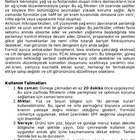
Netlock teknolojisi, yağ ve su fazlarından oluşan mikro damlacıkların ince
bir ağ içinde düzenlenmesiyle çalışır. Bu ağ, filtreleri cilt üzerinde sabitler
ve böylece film bütünlüğünü bozmadan yüksek koruma sağlar. Aynı
zamanda formülün çok hafif bir jel-krem kıvamında olmasına izin verir;
ciltte ağırlık veya yapışkanlık hissi oluşmaz.
Airlicium mikropartikülleri, cilt yüzeyinde yağ emici davranarak parlaklığı
azaltır ve uzun süreli mat bir görünüm sağlar. Bu partiküller, ciltteki fazla
sebumu anında absorbe eder ve yeniden yağlanma başladığında bile
parlamayı kontrol etmeye devam eder. Gliserin, propanediol ve pentilen
glikol gibi humektanlar ise nemi ciltte tutarak bariyer fonksiyonunu
destekler; mat görünüm ile nem dengesini aynı anda sağlar.
Formül ayrıca antioksidan (tocopherol, bixa orellana çekirdeği ekstresi)
ve cilt dengesi sağlayıcı (zinc PCA) bileşenler içerir. Bu bileşenler, güneş
ışınlarının tetiklediği serbest radikallere karşı cildi destekler ve sebum
üretimini düzenleyerek komedon oluşumunu azaltmaya yardımcı olur.
Jel-krem, yalnızca kozmetik etkiler sunar; herhangi bir farmakolojik
etkiye sahip değildir ve cilt görünümünü düzeltmeye odaklanır.
Kullanım Talimatları
Ne zaman:
Güneşe çıkmadan en az
20 dakika
önce uygulayınız.
Bu süre zarfında filtrelerin cilde yerleşmesi ve optimum koruma
sağlaması için zaman tanırsınız.
Miktar:
Yüz ve boyun bölgesi için “iki parmak kuralı”
kullanabilirsiniz. Bu, işaret ve orta parmağınız boyunca uzanan
kremin yaklaşık doğru miktarı olduğunu gösterir. Formülü
cömertçe uygulamak, etiket üzerindeki SPF değerine ulaşmanız
için önemlidir.
Nereye:
Ürünü tüm yüz, boyun ve güneşe maruz kalan dekolte
bölgesine eşit şekilde yayın. Göz çevresinde kullanım için
uygundur ancak göz içine kaçmamasına dikkat ediniz. Temas
halinde bol su ile durulayın.