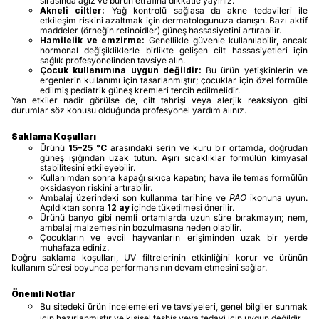
sırasında ağız ve burun etrafına dikkatle yayınız.
Akneli ciltler:
Yağ kontrolü sağlasa da akne tedavileri ile
etkileşim riskini azaltmak için dermatologunuza danışın. Bazı aktif
maddeler (örneğin retinoidler) güneş hassasiyetini artırabilir.
Hamilelik ve emzirme:
Genellikle güvenle kullanılabilir, ancak
hormonal değişikliklerle birlikte gelişen cilt hassasiyetleri için
sağlık profesyonelinden tavsiye alın.
Çocuk kullanımına uygun değildir:
Bu ürün yetişkinlerin ve
ergenlerin kullanımı için tasarlanmıştır; çocuklar için özel formüle
edilmiş pediatrik güneş kremleri tercih edilmelidir.
Yan etkiler nadir görülse de, cilt tahrişi veya alerjik reaksiyon gibi
durumlar söz konusu olduğunda profesyonel yardım alınız.
Saklama Koşulları
Ürünü
15–25 °C
arasındaki serin ve kuru bir ortamda, doğrudan
güneş ışığından uzak tutun. Aşırı sıcaklıklar formülün kimyasal
stabilitesini etkileyebilir.
Kullanımdan sonra kapağı sıkıca kapatın; hava ile temas formülün
oksidasyon riskini artırabilir.
Ambalaj üzerindeki son kullanma tarihine ve
PAO
ikonuna uyun.
Açıldıktan sonra
12 ay
içinde tüketilmesi önerilir.
Ürünü banyo gibi nemli ortamlarda uzun süre bırakmayın; nem,
ambalaj malzemesinin bozulmasına neden olabilir.
Çocukların ve evcil hayvanların erişiminden uzak bir yerde
muhafaza ediniz.
Doğru saklama koşulları, UV filtrelerinin etkinliğini korur ve ürünün
kullanım süresi boyunca performansının devam etmesini sağlar.
Önemli Notlar
Bu sitedeki ürün incelemeleri ve tavsiyeleri, genel bilgiler sunmak
için hazırlanmıştır ve kişisel teşhis veya tedavi için uygun değildir.