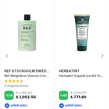
REF STOCKHOLM SWEDEN
HERBATİNT
Ref Weightless Volume Conditioner 245 ml
Herbatint Organik İçerikli Yoğun Nemlendirici Bakım Kremi 200 ml
6 değerlendirme
₺ 1,350.00
₺ 1,320.00
%
26
%
42
₺ 1,002.50
₺ 771.60