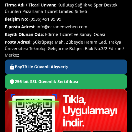
Firma Adı / Ticari Ünvanı:
Kutlutaş Sağlık ve Spor Destek
Ürünleri Pazarlama Ticaret Limited Şirketi
İletişim No:
(0536) 451 95 95
E-posta Adresi:
info@eczanemveben.com
Kayıtlı Olunan Oda:
Edirne Ticaret ve Sanayi Odası
Posta Adresi:
Şükrüpaşa Mah. Zübeyde Hanım Cad. Trakya
Üniversitesi Teknoloji Geliştirme Bölgesi Blok No:3/2 Edirne /
Merkez
PayTR ile Güvenli Alışveriş
256-bit SSL Güvenlik Sertifikası