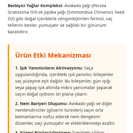
Besleyici Yağlar Kompleksi:
Avokado yağı (Persea
Gratissima Oil) ve jojoba yağı (Simmondsia Chinensis Seed
Oil) gibi doğal içeriklerle zenginleştirilen formül, saç
tellerini besler, yumuşatır ve sağlıklı bir görünüm
kazandırır.
Ürün Etki Mekanizması
1. Işık Yansıtıcıların Aktivasyonu:
Saça
uygulandığında, içerikteki ışık yansıtıcı bileşenler
saç yüzeyine eşit dağılır. Bu bileşenler, gün ışığı
veya yapay ışık altında mikro yansımalar yaparak
saçın doğal ışıltısını ön plana çıkarır.
2. Nem Bariyeri Oluşumu:
Avokado yağı ve diğer
nemlendiriciler (gliserin türevleri) saçın orta
katmanlarına nüfuz ederek nem dengesini
düzenler, saçı yumuşatır ve elektriklenmeyi azaltır.
3. Yüzeyi Pürüzsüzleştirme:
İçerikteki silikon