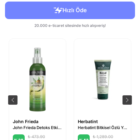
John Frieda
Herbatint
John Frieda Detoks Etkili Güçlendirici ve Koruyucu Saç Spreyi 200 ml
Herbatint Bitkisel Özlü Yeniden Yapılandırıcı Bakım Kremi 200 ml
₺ 473.90
₺ 1,289.00