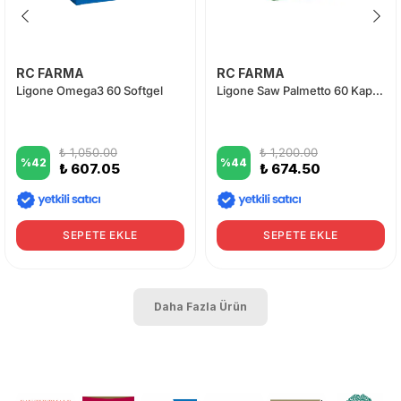
RC FARMA
RC FARMA
Ligone Omega3 60 Softgel
Ligone Saw Palmetto 60 Kapsül
₺ 1,050.00
₺ 1,200.00
%
42
%
44
₺ 607.05
₺ 674.50
SEPETE EKLE
SEPETE EKLE
Daha Fazla Ürün