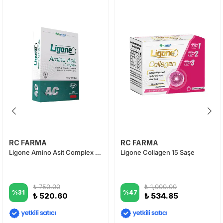
RC FARMA
RC FARMA
Ligone Amino Asit Complex 30 Kapsül
Ligone Collagen 15 Saşe
₺ 750.00
₺ 1,000.00
%
31
%
47
₺ 520.60
₺ 534.85