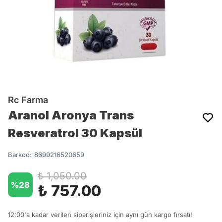
Rc Farma
Aranol Aronya Trans
Resveratrol 30 Kapsül
Barkod
:
8699216520659
₺ 1,050.00
%
28
₺ 757.00
12:00'a kadar verilen siparişleriniz için aynı gün kargo fırsatı!