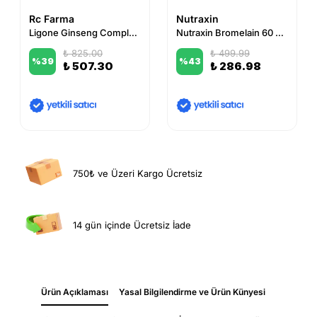
Rc Farma
Nutraxin
Ligone Ginseng Complex 30 Vejetaryen Kapsül
Nutraxin Bromelain 60 Tablet
₺ 825.00
₺ 499.99
%
39
%
43
₺ 507.30
₺ 286.98
750₺ ve Üzeri Kargo Ücretsiz
14 gün içinde Ücretsiz İade
Ürün Açıklaması
Yasal Bilgilendirme ve Ürün Künyesi