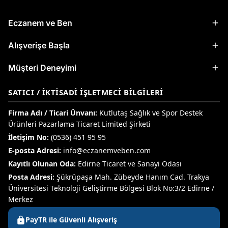
Eczanem ve Ben
Alışverişe Başla
Müşteri Deneyimi
SATICI / İKTISADI İŞLETMECI BILGILERI
Firma Adı / Ticari Ünvanı:
Kutlutaş Sağlık ve Spor Destek
Ürünleri Pazarlama Ticaret Limited Şirketi
İletişim No:
(0536) 451 95 95
E-posta Adresi:
info@eczanemveben.com
Kayıtlı Olunan Oda:
Edirne Ticaret ve Sanayi Odası
Posta Adresi:
Şükrüpaşa Mah. Zübeyde Hanım Cad. Trakya
Üniversitesi Teknoloji Geliştirme Bölgesi Blok No:3/2 Edirne /
Merkez
PayTR ile Güvenli Alışveriş