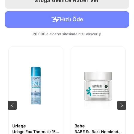
Stoğa Gelince Haber Ver
Uriage
Babe
Uriage Eau Thermale 150ml
BABE Su Bazlı Nemlendirici Krem SPF20 pH 5.5 - 50ml