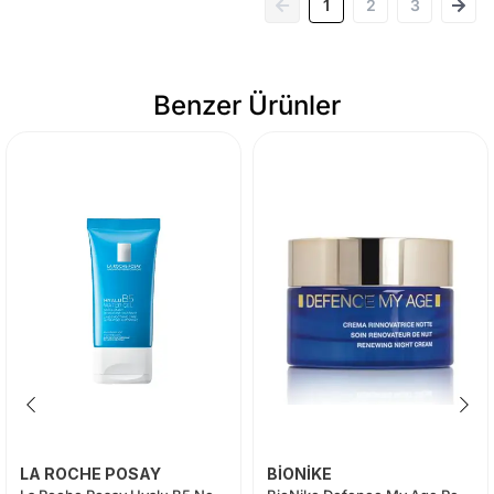
1
2
3
Benzer Ürünler
LA ROCHE POSAY
BİONİKE