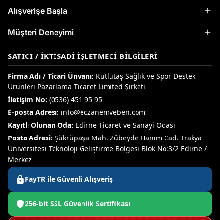
Alışverişe Başla
Müşteri Deneyimi
SATICI / İKTISADI İŞLETMECI BILGILERI
Firma Adı / Ticari Ünvanı:
Kutlutaş Sağlık ve Spor Destek
Ürünleri Pazarlama Ticaret Limited Şirketi
İletişim No:
(0536) 451 95 95
E-posta Adresi:
info@eczanemveben.com
Kayıtlı Olunan Oda:
Edirne Ticaret ve Sanayi Odası
Posta Adresi:
Şükrüpaşa Mah. Zübeyde Hanım Cad. Trakya
Üniversitesi Teknoloji Geliştirme Bölgesi Blok No:3/2 Edirne /
Merkez
PayTR ile Güvenli Alışveriş
256-bit SSL Güvenlik Sertifikası