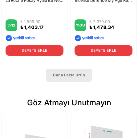
La Roche Posay Hyalu B5 Nemlendiren ve Matlaştıran Jel Krem 40 ml
BioNike Defence My Age Renewing Night Cream 50 ml
₺ 1,599.90
₺ 2,379.00
%
12
%
38
₺ 1,403.17
₺ 1,478.34
SEPETE EKLE
SEPETE EKLE
Daha Fazla Ürün
Göz Atmayı Unutmayın