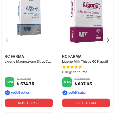
RC FARMA
RC FARMA
Ligone Magnezyum Sitrat Complex 60 Tablet
Ligone Milk Thistle 60 Kapsül
6 değerlendirme
₺ 750.00
₺ 1,100.00
%
23
%
45
₺ 574.75
₺ 607.05
SEPETE EKLE
SEPETE EKLE