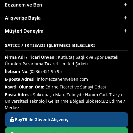
Eczanem ve Ben
Alışverişe Başla
Müşteri Deneyimi
SATICI / İKTISADI İŞLETMECI BILGILERI
Firma Adı / Ticari Ünvanı:
Kutlutaş Sağlık ve Spor Destek
Ürünleri Pazarlama Ticaret Limited Şirketi
İletişim No:
(0536) 451 95 95
E-posta Adresi:
info@eczanemveben.com
Kayıtlı Olunan Oda:
Edirne Ticaret ve Sanayi Odası
Posta Adresi:
Şükrüpaşa Mah. Zübeyde Hanım Cad. Trakya
Üniversitesi Teknoloji Geliştirme Bölgesi Blok No:3/2 Edirne /
Merkez
PayTR ile Güvenli Alışveriş