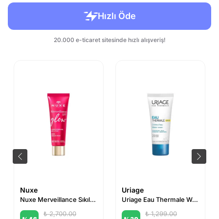
Nuxe
Uriage
Nuxe Merveillance Sıkılaştırıcı Işıltı Veren Nemlendirici Krem 50 ml
Uriage Eau Thermale Water Cream 40ml
₺ 2,700.00
₺ 1,299.00