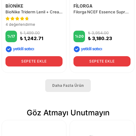
BİONİKE
FİLORGA
BioNike Triderm Lenil + Cream 50 ml
Filorga NCEF Essence Supreme Multi-Correction Lotion 150 ml
4 değerlendirme
₺ 1,499.00
₺ 3,954.00
%
17
%
20
₺ 1,242.71
₺ 3,180.23
SEPETE EKLE
SEPETE EKLE
Daha Fazla Ürün
Göz Atmayı Unutmayın