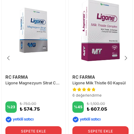
RC FARMA
RC FARMA
Ligone Magnezyum Sitrat Complex 60 Tablet
Ligone Milk Thistle 60 Kapsül
6 değerlendirme
₺ 750.00
₺ 1,100.00
%
23
%
45
₺ 574.75
₺ 607.05
SEPETE EKLE
SEPETE EKLE