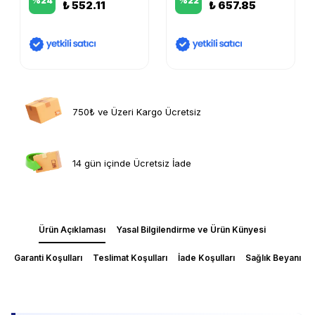
%
24
%
22
₺ 552.11
₺ 657.85
750₺ ve Üzeri Kargo Ücretsiz
14 gün içinde Ücretsiz İade
Ürün Açıklaması
Yasal Bilgilendirme ve Ürün Künyesi
Garanti Koşulları
Teslimat Koşulları
İade Koşulları
Sağlık Beyanı