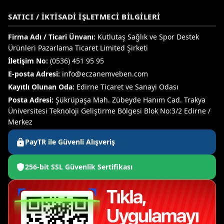
SATICI / İKTISADI İŞLETMECI BILGILERI
Firma Adı / Ticari Ünvanı:
Kutlutaş Sağlık ve Spor Destek
Ürünleri Pazarlama Ticaret Limited Şirketi
İletişim No:
(0536) 451 95 95
E-posta Adresi:
info@eczanemveben.com
Kayıtlı Olunan Oda:
Edirne Ticaret ve Sanayi Odası
Posta Adresi:
Şükrüpaşa Mah. Zübeyde Hanım Cad. Trakya
Üniversitesi Teknoloji Geliştirme Bölgesi Blok No:3/2 Edirne /
Merkez
PayTR ile Güvenli Alışveriş
256-bit SSL Güvenlik Sertifikası