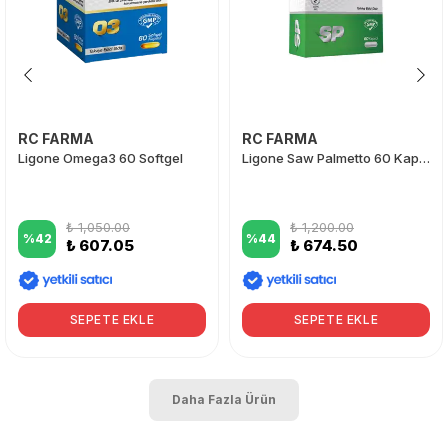
RC FARMA
RC FARMA
Ligone Omega3 60 Softgel
Ligone Saw Palmetto 60 Kapsül
₺ 1,050.00
₺ 1,200.00
%
42
%
44
₺ 607.05
₺ 674.50
SEPETE EKLE
SEPETE EKLE
Daha Fazla Ürün