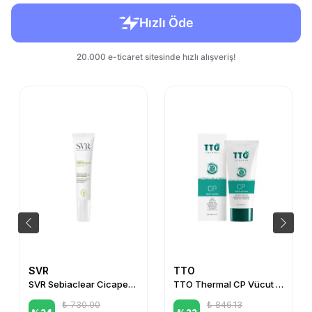
SVR
TTO
SVR Sebiaclear Cicapeel Gel 15ml
TTO Thermal CP Vücut Losyonu 200 ml
₺ 730.00
₺ 846.13