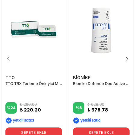
TTO
BİONİKE
TTO TRX Terleme Önleyici Mendil 24 Adet
Bionike Defence Deo Active Roll-On 72H 50 ml
₺ 290.00
₺ 629.00
%
24
%
8
₺ 220.20
₺ 578.78
SEPETE EKLE
SEPETE EKLE