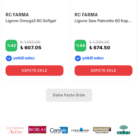
RC FARMA
RC FARMA
Ligone Omega3 60 Softgel
Ligone Saw Palmetto 60 Kapsül
₺ 1,050.00
₺ 1,200.00
%
42
%
44
₺ 607.05
₺ 674.50
SEPETE EKLE
SEPETE EKLE
Daha Fazla Ürün