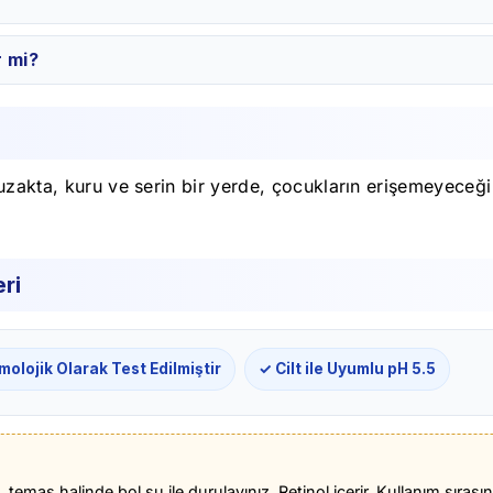
r mi?
uzakta, kuru ve serin bir yerde, çocukların erişemeyeceği
ri
molojik Olarak Test Edilmiştir
✓ Cilt ile Uyumlu pH 5.5
 temas halinde bol su ile durulayınız. Retinol içerir. Kullanım sırası