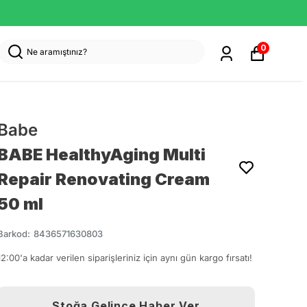
0
Babe
BABE HealthyAging Multi
Repair Renovating Cream
50 ml
Barkod
:
8436571630803
12:00'a kadar verilen siparişleriniz için aynı gün kargo fırsatı!
Stoğa Gelince Haber Ver