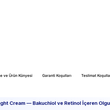
%
51
%
11
₺ 1,176.45
₺ 3,734.16
me ve Ürün Künyesi
Garanti Koşulları
Teslimat Koşulla
ht Cream — Bakuchiol ve Retinol İçeren Olgun 