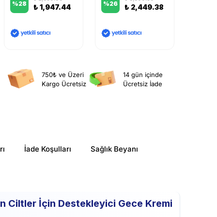
%
28
%
26
%
27
₺ 1,947.44
₺ 2,449.38
750₺ ve Üzeri
14 gün içinde
Kargo Ücretsiz
Ücretsiz İade
rı
İade Koşulları
Sağlık Beyanı
Ciltler İçin Destekleyici Gece Kremi