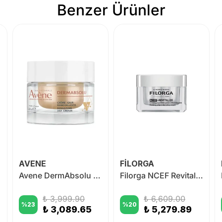
Benzer Ürünler
AVENE
FİLORGA
Avene DermAbsolu Dolgunlaştırıcı Gündüz Kremi 50 ml
Filorga NCEF Revitalize Yaşlanma Karşıtı Krem 50 ml
₺ 3,999.90
₺ 6,609.00
%
23
%
20
₺ 3,089.65
₺ 5,279.89