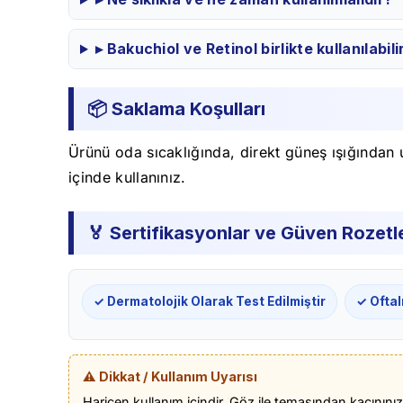
▸ Bakuchiol ve Retinol birlikte kullanılabili
📦 Saklama Koşulları
Ürünü oda sıcaklığında, direkt güneş ışığından 
içinde kullanınız.
🏅 Sertifikasyonlar ve Güven Rozetle
✓ Dermatolojik Olarak Test Edilmiştir
✓ Oftal
⚠️ Dikkat / Kullanım Uyarısı
Haricen kullanım içindir. Göz ile temasından kaçınınız,