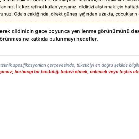
ız. İlk kez retinol kullanıyorsanız, cildinizi alıştırmak için haftada 
unuz. Oda sıcaklığında, direkt güneş ışığından uzakta, çocukların 
eyerek cildinizin gece boyunca yenilenme görünümünü des
ı görünmesine katkıda bulunmayı hedefler.
eknik spesifikasyonları çerçevesinde, tüketiciyi en doğru şekilde bilgi
taşımaz; herhangi bir hastalığı tedavi etmek, önlemek veya teşhis 