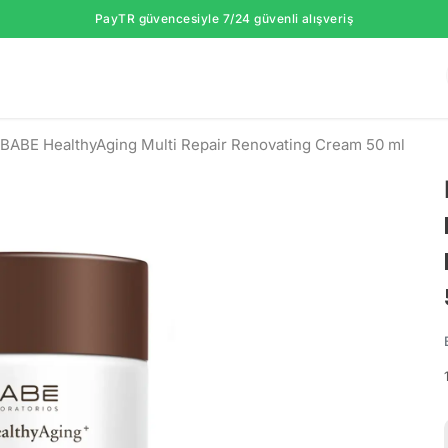
PayTR güvencesiyle 7/24 güvenli alışveriş
BABE HealthyAging Multi Repair Renovating Cream 50 ml