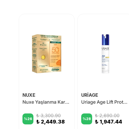
NUXE
URİAGE
SVR [PEPTI] Biotic Yaşlanma Karşıtı Matlaştırıcı Jel 50 ml
Nuxe Yaşlanma Karşıtı & Güneş Koruyucu Bakım Seti
Uriage Age Lift Protective Smoothing Day Cream SPF30 40ml
0
₺ 3,300.90
₺ 2,690.00
%
26
%
28
50
₺ 2,449.38
₺ 1,947.44