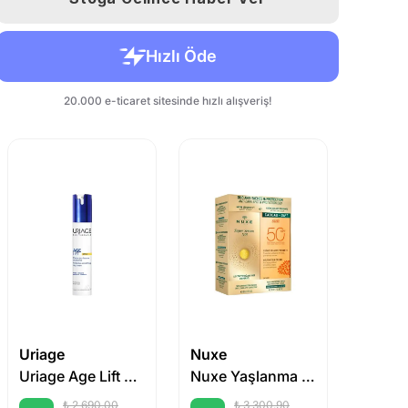
Uriage
Nuxe
Uriage
Uriage Age Lift Protective Smoothing Day Cream SPF30 40ml
Nuxe Yaşlanma Karşıtı & Güneş Koruyucu Bakım Seti
₺ 2,690.00
₺ 3,300.90