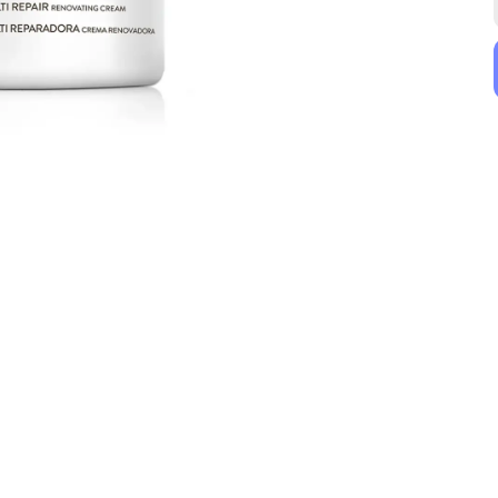
BioNike
Filorga
BioNike Defence My Age Pearl Revitalising Night Cream 50 ml
Filorga Hyalu-Filler Plumping Moisturizing Cream 50 ml
₺ 2,379.00
₺ 4,189.00