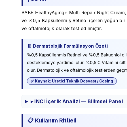
BABE HealthyAging+ Multi Repair Night Cream, o
ve %0,5 Kapsüllenmiş Retinol içeren yoğun bir g
ve oftalmolojik olarak test edilmiştir.
🧬 Dermatolojik Formülasyon Özeti
%0,5 Kapsüllenmiş Retinol ve %0,5 Bakuchiol ci
desteklemeye yardımcı olur. %0,5 C Vitamini cil
olur. Dermatolojik ve oftalmolojik testlerden geçmi
✅ Kaynak: Üretici Teknik Dosyası / CosIng
▸ INCI İçerik Analizi — Bilimsel Panel
📋 Kullanım Ritüeli