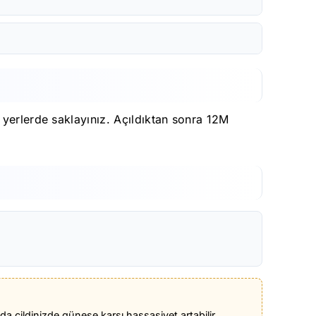
 yerlerde saklayınız. Açıldıktan sonra 12M
nda cildinizde güneşe karşı hassasiyet artabilir.