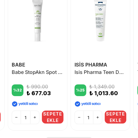
BABE
ISİS PHARMA
Babe StopAkn Spot Control Gel 10 ml
Isis Pharma Teen Derm A.Z Ultra Soothing Cream 30 ml
₺ 990.00
₺ 1,349.00
%
32
%
25
₺ 677.03
₺ 1,013.60
SEPETE
SEPETE
EKLE
EKLE