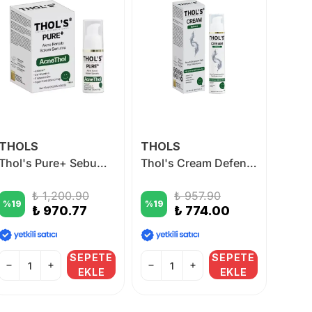
THOLS
THOLS
BAB
Thol's Pure+ Sebum, Kızarıklık ve Leke Görünümü İçin Bakım Serumu 15 ml
Thol's Cream Defence Yağlı ve Sivilceye Yatkın Ciltlerde Sebum Dengesi İçin Nemlendirici Krem 50 ml
₺ 1,200.90
₺ 957.90
%
19
%
19
%
44
₺ 970.77
₺ 774.00
SEPETE
SEPETE
EKLE
EKLE