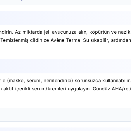
irin. Az miktarda jeli avucunuza alın, köpürtün ve nazik 
n. Temizlenmiş cildinize Avène Termal Su sıkabilir, ardın
rle (maske, serum, nemlendirici) sorunsuzca kullanılabilir.
an aktif içerikli serum/kremleri uygulayın. Gündüz AHA/re