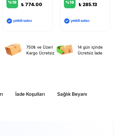
%
19
%
19
%
19
₺ 774.00
₺ 285.13
750₺ ve Üzeri
14 gün içinde
Kargo Ücretsiz
Ücretsiz İade
rı
İade Koşulları
Sağlık Beyanı