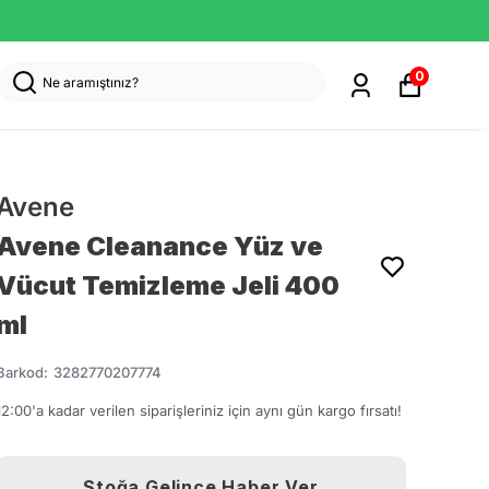
0
Avene
Avene Cleanance Yüz ve
Vücut Temizleme Jeli 400
ml
Barkod
:
3282770207774
12:00'a kadar verilen siparişleriniz için aynı gün kargo fırsatı!
Stoğa Gelince Haber Ver