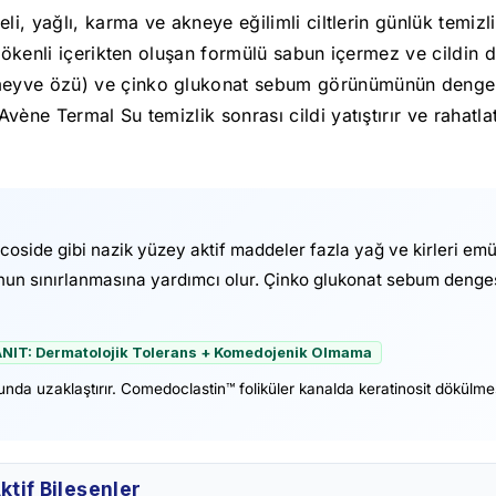
li, yağlı, karma ve akneye eğilimli ciltlerin günlük temizl
 kökenli içerikten oluşan formülü sabun içermez ve cildin
meyve özü) ve çinko glukonat sebum görünümünün dengel
ne Termal Su temizlik sonrası cildi yatıştırır ve rahatlatı
coside gibi nazik yüzey aktif maddeler fazla yağ ve kirleri em
 sınırlanmasına yardımcı olur. Çinko glukonat sebum dengesi
KANIT: Dermatolojik Tolerans + Komedojenik Olmama
unda uzaklaştırır. Comedoclastin™ foliküler kanalda keratinosit dökülm
ktif Bileşenler