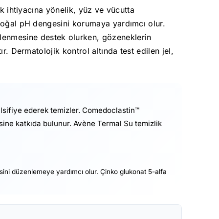
ik ihtiyacına yönelik, yüz ve vücutta
 doğal pH dengesini korumaya yardımcı olur.
enmesine destek olurken, gözeneklerin
r. Dermatolojik kontrol altında test edilen jel,
ülsifiye ederek temizler. Comedoclastin™
ne katkıda bulunur. Avène Termal Su temizlik
esini düzenlemeye yardımcı olur. Çinko glukonat 5-alfa