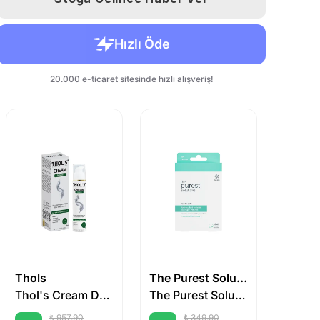
Thols
The Purest Solutions
Babe
Thol's Cream Defence Yağlı ve Sivilceye Yatkın Ciltlerde Sebum Dengesi İçin Nemlendirici Krem 50 ml
The Purest Solutions Hidrokolloid Bandı 36 Adet
₺ 957.90
₺ 349.90