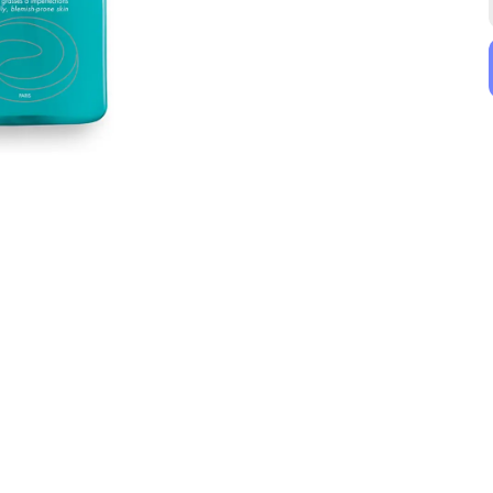
BioNike
Isis Pharma
Bionike Aknet Activepeel 3 Asitli Arındırıcı Peeling Losyon – 10 Şase
Isis Pharma Teen Derm Hydra Compensating Soothing Moisturizer 40ml
₺ 549.50
₺ 944.00