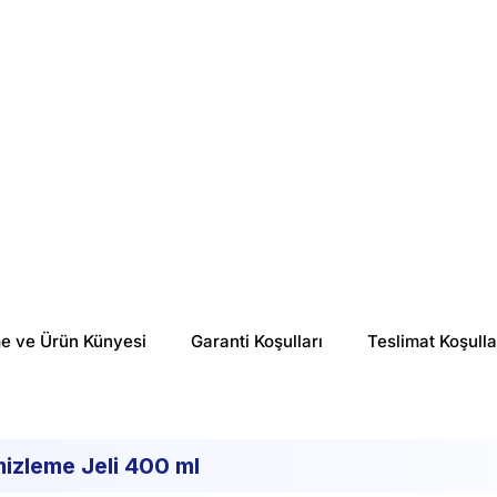
%
11
%
23
₺ 486.43
₺ 726.67
me ve Ürün Künyesi
Garanti Koşulları
Teslimat Koşulla
izleme Jeli 400 ml