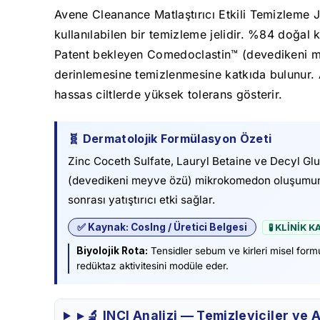
Avene Cleanance Matlaştırıcı Etkili Temizleme Je
kullanılabilen bir temizleme jelidir. %84 doğal
Patent bekleyen Comedoclastin™ (devedikeni 
derinlemesine temizlenmesine katkıda bulunur. Avè
hassas ciltlerde yüksek tolerans gösterir.
🧬 Dermatolojik Formülasyon Özeti
Zinc Coceth Sulfate, Lauryl Betaine ve Decyl Glu
(devedikeni meyve özü) mikrokomedon oluşumunun
sonrası yatıştırıcı etki sağlar.
✅ Kaynak: CosIng / Üretici Belgesi
🧪 KLİNİK 
Biyolojik Rota:
Tensidler sebum ve kirleri misel form
redüktaz aktivitesini modüle eder.
▸ 🔬 INCI Analizi — Temizleyiciler ve A