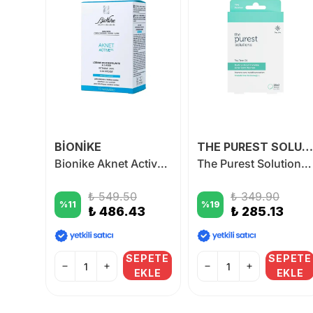
BİONİKE
THE PUREST SOLUTİONS
Isis Pharma Günlük Rutin Set
Bionike Aknet Activepeel 3 Asitli Arındırıcı Peeling Losyon – 10 Şase
The Purest Solutions Hidrokolloid Bandı 36 Adet
0
₺ 549.50
₺ 349.90
%
11
%
19
98
₺ 486.43
₺ 285.13
PETE
SEPETE
SEPETE
KLE
EKLE
EKLE