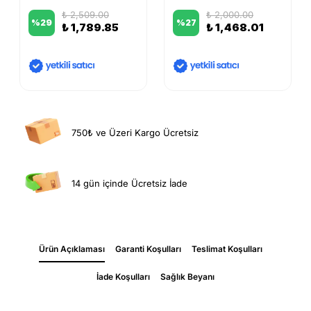
₺ 2,509.00
₺ 2,000.00
%
29
%
27
₺ 1,789.85
₺ 1,468.01
750₺ ve Üzeri Kargo Ücretsiz
14 gün içinde Ücretsiz İade
Ürün Açıklaması
Garanti Koşulları
Teslimat Koşulları
İade Koşulları
Sağlık Beyanı