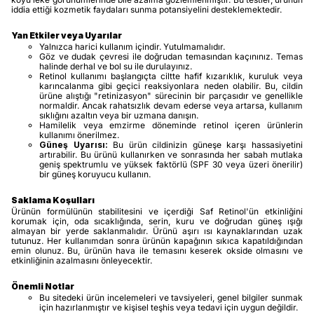
iddia ettiği kozmetik faydaları sunma potansiyelini desteklemektedir.
Yan Etkiler veya Uyarılar
Yalnızca harici kullanım içindir. Yutulmamalıdır.
Göz ve dudak çevresi ile doğrudan temasından kaçınınız. Temas
halinde derhal ve bol su ile durulayınız.
Retinol kullanımı başlangıçta ciltte hafif kızarıklık, kuruluk veya
karıncalanma gibi geçici reaksiyonlara neden olabilir. Bu, cildin
ürüne alıştığı "retinizasyon" sürecinin bir parçasıdır ve genellikle
normaldir. Ancak rahatsızlık devam ederse veya artarsa, kullanım
sıklığını azaltın veya bir uzmana danışın.
Hamilelik veya emzirme döneminde retinol içeren ürünlerin
kullanımı önerilmez.
Güneş Uyarısı:
Bu ürün cildinizin güneşe karşı hassasiyetini
artırabilir. Bu ürünü kullanırken ve sonrasında her sabah mutlaka
geniş spektrumlu ve yüksek faktörlü (SPF 30 veya üzeri önerilir)
bir güneş koruyucu kullanın.
Saklama Koşulları
Ürünün formülünün stabilitesini ve içerdiği Saf Retinol'ün etkinliğini
korumak için, oda sıcaklığında, serin, kuru ve doğrudan güneş ışığı
almayan bir yerde saklanmalıdır. Ürünü aşırı ısı kaynaklarından uzak
tutunuz. Her kullanımdan sonra ürünün kapağının sıkıca kapatıldığından
emin olunuz. Bu, ürünün hava ile temasını keserek okside olmasını ve
etkinliğinin azalmasını önleyecektir.
Önemli Notlar
Bu sitedeki ürün incelemeleri ve tavsiyeleri, genel bilgiler sunmak
için hazırlanmıştır ve kişisel teşhis veya tedavi için uygun değildir.