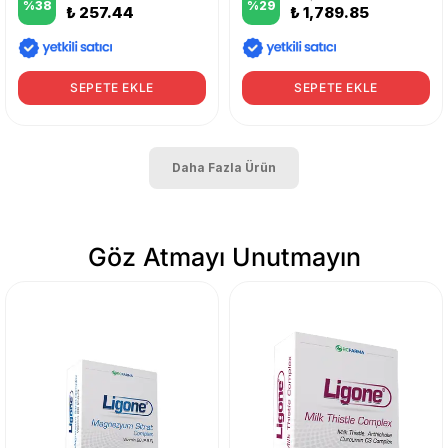
%
38
%
29
₺ 257.44
₺ 1,789.85
SEPETE EKLE
SEPETE EKLE
Daha Fazla Ürün
Göz Atmayı Unutmayın