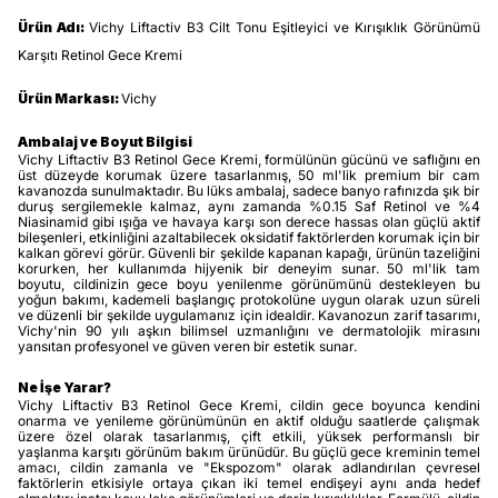
Ürün Adı:
Vichy Liftactiv B3 Cilt Tonu Eşitleyici ve Kırışıklık Görünümü
Karşıtı Retinol Gece Kremi
Ürün Markası:
Vichy
Ambalaj ve Boyut Bilgisi
Vichy Liftactiv B3 Retinol Gece Kremi, formülünün gücünü ve saflığını en
üst düzeyde korumak üzere tasarlanmış, 50 ml'lik premium bir cam
kavanozda sunulmaktadır. Bu lüks ambalaj, sadece banyo rafınızda şık bir
duruş sergilemekle kalmaz, aynı zamanda %0.15 Saf Retinol ve %4
Niasinamid gibi ışığa ve havaya karşı son derece hassas olan güçlü aktif
bileşenleri, etkinliğini azaltabilecek oksidatif faktörlerden korumak için bir
kalkan görevi görür. Güvenli bir şekilde kapanan kapağı, ürünün tazeliğini
korurken, her kullanımda hijyenik bir deneyim sunar. 50 ml'lik tam
boyutu, cildinizin gece boyu yenilenme görünümünü destekleyen bu
yoğun bakımı, kademeli başlangıç protokolüne uygun olarak uzun süreli
ve düzenli bir şekilde uygulamanız için idealdir. Kavanozun zarif tasarımı,
Vichy'nin 90 yılı aşkın bilimsel uzmanlığını ve dermatolojik mirasını
yansıtan profesyonel ve güven veren bir estetik sunar.
Ne İşe Yarar?
Vichy Liftactiv B3 Retinol Gece Kremi, cildin gece boyunca kendini
onarma ve yenileme görünümünün en aktif olduğu saatlerde çalışmak
üzere özel olarak tasarlanmış, çift etkili, yüksek performanslı bir
yaşlanma karşıtı görünüm bakım ürünüdür. Bu güçlü gece kreminin temel
amacı, cildin zamanla ve "Ekspozom" olarak adlandırılan çevresel
faktörlerin etkisiyle ortaya çıkan iki temel endişeyi aynı anda hedef