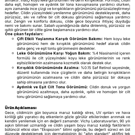
almaktır: inatçı koyu leke görünümleri ve derin kırışıklıklar. Formülü, cildin
daha eşit, homojen ve aydınlık bir tona kavuşmasına yardımcı olurken,
aynı zamanda ince çizgi ve kırışıklıkların görünümünü pürüzsüzleştirmeyi
hedefler. Cildin yüzeyindeki yenilenme görünümünü destekleyerek, daha
pürüzsüz, sıkı ve rafine bir cilt dokusu görünümü sağlamaya yardımcı
olur. Zengin ve konforlu dokusu, cilde gece boyunca ihtiyaç duyduğu
nemi ve bakımı sunar. Sabah uyandığınızda daha dinlenmiş, pürüzsüz ve
ışıltılı görünen bir ciltle güne başlamanıza yardımcı olur.
Öne çıkan faydaları:
Çift Etkili Yaşlanma Karşıtı Görünüm Bakımı:
Hem koyu leke
görünümünü hem de kırışıklık görünümünü hedef alarak cildin
daha genç ve eşit tonlu görünmesini destekler.
Leke Görünümüne Karşı Yoğun Bakım:
%4 Niasinamid içeren
formülü ile cilt yüzeyindeki koyu leke görünümlerinin ve renk
eşitsizliklerinin azalmasına kozmetik olarak destek olur.
Kırışıklık Görünümünde Azalma:
%0.15 Saf Retinol sayesinde,
düzenli kullanımda ince çizgilerin ve daha belirgin kırışıklıkların
görünümünün azalmasına ve cildin daha pürüzsüz bir dokuya
sahip olmasına yardımcı olur.
Aydınlık ve Eşit Cilt Tonu Görünümü:
Cildin donuk ve yorgun
görünümünü azaltmaya, daha aydınlık, ışıltılı ve homojen bir cilt
tonu görünümü sağlamaya yardımcı olur.
Ürün Açıklaması
Gece, cildimizin gün boyunca maruz kaldığı stres, UV ışınları ve hava
kirliliği gibi yıpratıcı dış etkenlerin gözle görülür etkilerinden arınmak ve
kendini yenilemek için en değerli zamandır. Vichy Laboratuvarları, 90 yılı
aşkın bilimsel uzmanlığı ve cildin yaşam boyu maruz kaldığı faktörlerin
bütüncül etkisi olan "Ekspozom" bilimi ışığında, bu değerli süreci en üst
düzeyde desteklemek için dermatolojinin iki "altın standart" aktifini tek