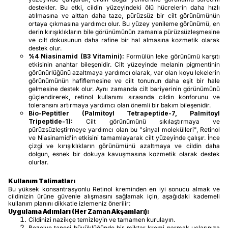
destekler. Bu etki, cildin yüzeyindeki ölü hücrelerin daha hızlı
atılmasına ve alttan daha taze, pürüzsüz bir cilt görünümünün
ortaya çıkmasına yardımcı olur. Bu yüzey yenileme görünümü, en
derin kırışıklıkların bile görünümünün zamanla pürüzsüzleşmesine
ve cilt dokusunun daha rafine bir hal almasına kozmetik olarak
destek olur.
%4 Niasinamid (B3 Vitamini):
Formülün leke görünümü karşıtı
etkisinin anahtar bileşenidir. Cilt yüzeyinde melanin pigmentinin
görünürlüğünü azaltmaya yardımcı olarak, var olan koyu lekelerin
görünümünün hafiflemesine ve cilt tonunun daha eşit bir hale
gelmesine destek olur. Aynı zamanda cilt bariyerinin görünümünü
güçlendirerek, retinol kullanımı sırasında cildin konforunu ve
toleransını artırmaya yardımcı olan önemli bir bakım bileşenidir.
Bio-Peptitler (Palmitoyl Tetrapeptide-7, Palmitoyl
Tripeptide-1):
Cilt görünümünü sıkılaştırmaya ve
pürüzsüzleştirmeye yardımcı olan bu "sinyal molekülleri", Retinol
ve Niasinamid'in etkisini tamamlayarak cilt yüzeyinde çalışır. İnce
çizgi ve kırışıklıkların görünümünü azaltmaya ve cildin daha
dolgun, esnek bir dokuya kavuşmasına kozmetik olarak destek
olurlar.
Kullanım Talimatları
Bu yüksek konsantrasyonlu Retinol kreminden en iyi sonucu almak ve
cildinizin ürüne güvenle alışmasını sağlamak için, aşağıdaki kademeli
kullanım planını dikkatle izlemeniz önerilir:
Uygulama Adımları (Her Zaman Akşamları):
Cildinizi nazikçe temizleyin ve tamamen kurulayın.
Bezelye tanesi büyüklüğünde bir miktar kremi parmak uçlarınıza