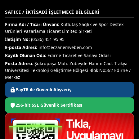
SATICI / İKTISADI İŞLETMECI BILGILERI
Firma Adı / Ticari Ünvanı:
Kutlutaş Sağlık ve Spor Destek
Ürünleri Pazarlama Ticaret Limited Şirketi
İletişim No:
(0536) 451 95 95
E-posta Adresi:
info@eczanemveben.com
Kayıtlı Olunan Oda:
Edirne Ticaret ve Sanayi Odası
Posta Adresi:
Şükrüpaşa Mah. Zübeyde Hanım Cad. Trakya
Üniversitesi Teknoloji Geliştirme Bölgesi Blok No:3/2 Edirne /
Merkez
PayTR ile Güvenli Alışveriş
256-bit SSL Güvenlik Sertifikası