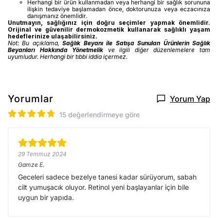
Herhangi bir ürün kullanmadan veya herhangi bir sağlık sorununa
ilişkin tedaviye başlamadan önce, doktorunuza veya eczacınıza
danışmanız önemlidir.
Unutmayın, sağlığınız için doğru seçimler yapmak önemlidir.
Orijinal ve güvenilir dermokozmetik kullanarak sağlıklı yaşam
hedeflerinize ulaşabilirsiniz.
Not: Bu açıklama,
Sağlık Beyanı ile Satışa Sunulan Ürünlerin Sağlık
Beyanları Hakkında Yönetmelik
ve ilgili diğer düzenlemelere tam
uyumludur. Herhangi bir tıbbi iddia içermez.
Yorumlar
Yorum Yap
15 değerlendirmeye göre
29 Temmuz 2024
Gamze
E.
Geceleri sadece bezelye tanesi kadar sürüyorum, sabah
cilt yumuşacık oluyor. Retinol yeni başlayanlar için bile
uygun bir yapıda.