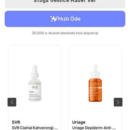
Stoğa Gelince Haber Ver
SVR
Uriage
SVR Clairial Kahverengi Lekeler İçin Yaşlanma Karşıtı Ampul 30 ml
Uriage Depiderm Anti-Dark Spot Serum Brightening Booster 30 ml