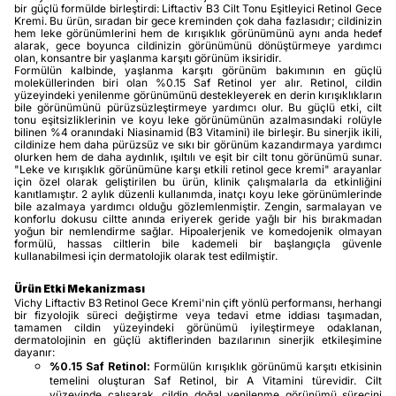
bir güçlü formülde birleştirdi: Liftactiv B3 Cilt Tonu Eşitleyici Retinol Gece
Kremi. Bu ürün, sıradan bir gece kreminden çok daha fazlasıdır; cildinizin
hem leke görünümlerini hem de kırışıklık görünümünü aynı anda hedef
alarak, gece boyunca cildinizin görünümünü dönüştürmeye yardımcı
olan, konsantre bir yaşlanma karşıtı görünüm iksiridir.
Formülün kalbinde, yaşlanma karşıtı görünüm bakımının en güçlü
moleküllerinden biri olan %0.15 Saf Retinol yer alır. Retinol, cildin
yüzeyindeki yenilenme görünümünü destekleyerek en derin kırışıklıkların
bile görünümünü pürüzsüzleştirmeye yardımcı olur. Bu güçlü etki, cilt
tonu eşitsizliklerinin ve koyu leke görünümünün azalmasındaki rolüyle
bilinen %4 oranındaki Niasinamid (B3 Vitamini) ile birleşir. Bu sinerjik ikili,
cildinize hem daha pürüzsüz ve sıkı bir görünüm kazandırmaya yardımcı
olurken hem de daha aydınlık, ışıltılı ve eşit bir cilt tonu görünümü sunar.
"Leke ve kırışıklık görünümüne karşı etkili retinol gece kremi" arayanlar
için özel olarak geliştirilen bu ürün, klinik çalışmalarla da etkinliğini
kanıtlamıştır. 2 aylık düzenli kullanımda, inatçı koyu leke görünümlerinde
bile azalmaya yardımcı olduğu gözlemlenmiştir. Zengin, sarmalayan ve
konforlu dokusu ciltte anında eriyerek geride yağlı bir his bırakmadan
yoğun bir nemlendirme sağlar. Hipoalerjenik ve komedojenik olmayan
formülü, hassas ciltlerin bile kademeli bir başlangıçla güvenle
kullanabilmesi için dermatolojik olarak test edilmiştir.
Ürün Etki Mekanizması
Vichy Liftactiv B3 Retinol Gece Kremi'nin çift yönlü performansı, herhangi
bir fizyolojik süreci değiştirme veya tedavi etme iddiası taşımadan,
tamamen cildin yüzeyindeki görünümü iyileştirmeye odaklanan,
dermatolojinin en güçlü aktiflerinden bazılarının sinerjik etkileşimine
dayanır:
%0.15 Saf Retinol:
Formülün kırışıklık görünümü karşıtı etkisinin
temelini oluşturan Saf Retinol, bir A Vitamini türevidir. Cilt
yüzeyinde çalışarak, cildin doğal yenilenme görünümü sürecini