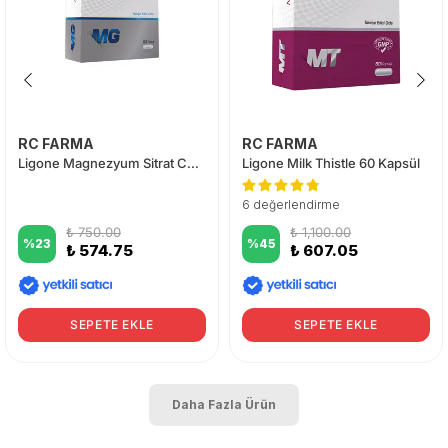
RC FARMA
RC FARMA
Ligone Magnezyum Sitrat Complex 60 Tablet
Ligone Milk Thistle 60 Kapsül
6 değerlendirme
₺ 750.00
₺ 1,100.00
%
23
%
45
₺ 574.75
₺ 607.05
SEPETE EKLE
SEPETE EKLE
Daha Fazla Ürün