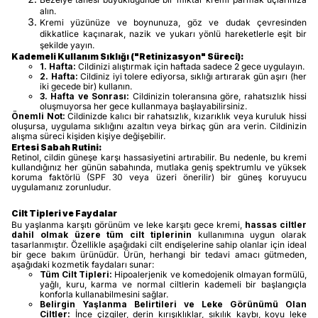
alın.
Kremi yüzünüze ve boynunuza, göz ve dudak çevresinden
dikkatlice kaçınarak, nazik ve yukarı yönlü hareketlerle eşit bir
şekilde yayın.
Kademeli Kullanım Sıklığı ("Retinizasyon" Süreci):
1. Hafta:
Cildinizi alıştırmak için haftada sadece 2 gece uygulayın.
2. Hafta:
Cildiniz iyi tolere ediyorsa, sıklığı artırarak gün aşırı (her
iki gecede bir) kullanın.
3. Hafta ve Sonrası:
Cildinizin toleransına göre, rahatsızlık hissi
oluşmuyorsa her gece kullanmaya başlayabilirsiniz.
Önemli Not:
Cildinizde kalıcı bir rahatsızlık, kızarıklık veya kuruluk hissi
oluşursa, uygulama sıklığını azaltın veya birkaç gün ara verin. Cildinizin
alışma süreci kişiden kişiye değişebilir.
Ertesi Sabah Rutini:
Retinol, cildin güneşe karşı hassasiyetini artırabilir. Bu nedenle, bu kremi
kullandığınız her günün sabahında, mutlaka geniş spektrumlu ve yüksek
koruma faktörlü (SPF 30 veya üzeri önerilir) bir güneş koruyucu
uygulamanız zorunludur.
Cilt Tipleri ve Faydalar
Bu yaşlanma karşıtı görünüm ve leke karşıtı gece kremi,
hassas ciltler
dahil olmak üzere tüm cilt tiplerinin
kullanımına uygun olarak
tasarlanmıştır. Özellikle aşağıdaki cilt endişelerine sahip olanlar için ideal
bir gece bakım ürünüdür. Ürün, herhangi bir tedavi amacı gütmeden,
aşağıdaki kozmetik faydaları sunar:
Tüm Cilt Tipleri:
Hipoalerjenik ve komedojenik olmayan formülü,
yağlı, kuru, karma ve normal ciltlerin kademeli bir başlangıçla
konforla kullanabilmesini sağlar.
Belirgin Yaşlanma Belirtileri ve Leke Görünümü Olan
Ciltler:
İnce çizgiler, derin kırışıklıklar, sıkılık kaybı, koyu leke