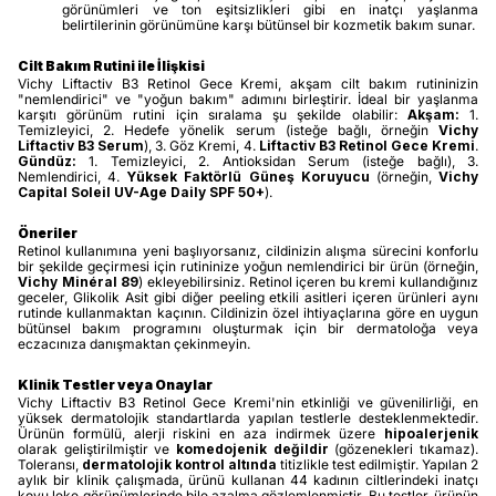
görünümleri ve ton eşitsizlikleri gibi en inatçı yaşlanma
belirtilerinin görünümüne karşı bütünsel bir kozmetik bakım sunar.
Cilt Bakım Rutini ile İlişkisi
Vichy Liftactiv B3 Retinol Gece Kremi, akşam cilt bakım rutininizin
"nemlendirici" ve "yoğun bakım" adımını birleştirir. İdeal bir yaşlanma
karşıtı görünüm rutini için sıralama şu şekilde olabilir:
Akşam:
1.
Temizleyici, 2. Hedefe yönelik serum (isteğe bağlı, örneğin
Vichy
Liftactiv B3 Serum
), 3. Göz Kremi, 4.
Liftactiv B3 Retinol Gece Kremi
.
Gündüz:
1. Temizleyici, 2. Antioksidan Serum (isteğe bağlı), 3.
Nemlendirici, 4.
Yüksek Faktörlü Güneş Koruyucu
(örneğin,
Vichy
Capital Soleil UV-Age Daily SPF 50+
).
Öneriler
Retinol kullanımına yeni başlıyorsanız, cildinizin alışma sürecini konforlu
bir şekilde geçirmesi için rutininize yoğun nemlendirici bir ürün (örneğin,
Vichy Minéral 89
) ekleyebilirsiniz. Retinol içeren bu kremi kullandığınız
geceler, Glikolik Asit gibi diğer peeling etkili asitleri içeren ürünleri aynı
rutinde kullanmaktan kaçının. Cildinizin özel ihtiyaçlarına göre en uygun
bütünsel bakım programını oluşturmak için bir dermatoloğa veya
eczacınıza danışmaktan çekinmeyin.
Klinik Testler veya Onaylar
Vichy Liftactiv B3 Retinol Gece Kremi'nin etkinliği ve güvenilirliği, en
yüksek dermatolojik standartlarda yapılan testlerle desteklenmektedir.
Ürünün formülü, alerji riskini en aza indirmek üzere
hipoalerjenik
olarak geliştirilmiştir ve
komedojenik değildir
(gözenekleri tıkamaz).
Toleransı,
dermatolojik kontrol altında
titizlikle test edilmiştir. Yapılan 2
aylık bir klinik çalışmada, ürünü kullanan 44 kadının ciltlerindeki inatçı
koyu leke görünümlerinde bile azalma gözlemlenmiştir. Bu testler, ürünün