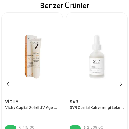
Benzer Ürünler
VİCHY
SVR
Vichy Capital Soleil UV Age Daily Spf 50 15 ml
SVR Clairial Kahverengi Lekeler İçin Yaşlanma Karşıtı Ampul 30 ml
₺ 415.00
₺ 2,509.00