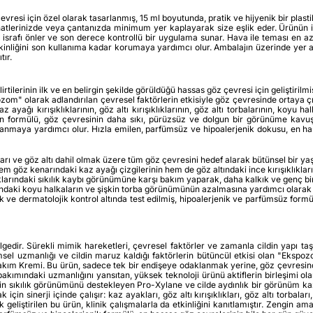
vresi için özel olarak tasarlanmış, 15 ml boyutunda, pratik ve hijyenik bir pla
hatlerinizde veya çantanızda minimum yer kaplayarak size eşlik eder. Ürünün in
 israfı önler ve son derece kontrollü bir uygulama sunar. Hava ile teması en a
 etkinliğini son kullanıma kadar korumaya yardımcı olur. Ambalajın üzerinde yer
tır.
tilerinin ilk ve en belirgin şekilde görüldüğü hassas göz çevresi için geliştiril
om" olarak adlandırılan çevresel faktörlerin etkisiyle göz çevresinde ortaya 
z ayağı kırışıklıklarının, göz altı kırışıklıklarının, göz altı torbalarının, k
en formülü, göz çevresinin daha sıkı, pürüzsüz ve dolgun bir görünüme kav
zanmaya yardımcı olur. Hızla emilen, parfümsüz ve hipoalerjenik dokusu, en hass
rı ve göz altı dahil olmak üzere tüm göz çevresini hedef alarak bütünsel bir y
em göz kenarındaki kaz ayağı çizgilerinin hem de göz altındaki ince kırışıklık
arındaki sıkılık kaybı görünümüne karşı bakım yaparak, daha kalkık ve genç b
ndaki koyu halkaların ve şişkin torba görünümünün azalmasına yardımcı olarak 
k ve dermatolojik kontrol altında test edilmiş, hipoalerjenik ve parfümsüz formülü
dir. Sürekli mimik hareketleri, çevresel faktörler ve zamanla cildin yapı taşla
imsel uzmanlığı ve cildin maruz kaldığı faktörlerin bütüncül etkisi olan "Ekspoz
 Bakım Kremi. Bu ürün, sadece tek bir endişeye odaklanmak yerine, göz çevres
akımındaki uzmanlığını yansıtan, yüksek teknoloji ürünü aktiflerin birleşimi ol
in sıkılık görünümünü destekleyen Pro-Xylane ve cilde aydınlık bir görünüm kaza
in sinerji içinde çalışır: kaz ayakları, göz altı kırışıklıkları, göz altı torba
 geliştirilen bu ürün, klinik çalışmalarla da etkinliğini kanıtlamıştır. Zengin 