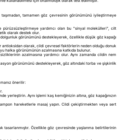
 kullanabilmesi için oftalmolojik olarak test edilmiştir.
iası taşımadan, tamamen göz çevresinin görünümünü iyileştirmeye
 pürüzsüzleştirmeye yardımcı olan bu "sinyal molekülleri", cilt
tik olarak destek olur.
ve dolgunluk görünümünü destekleyerek, özellikle düşük göz kapağı
ir antioksidan olarak, cildi çevresel faktörlerin neden olduğu donuk
e koyu halka görünümünün azalmasına katkıda bulunur.
izliklerinin azalmasına yardımcı olur. Aynı zamanda cildin nem
ülasyon görünümünü destekleyerek, göz altındaki torba ve şişkinlik
manız önerilir:
r.
 yerleştirin. Aynı işlemi kaş kemiğinizin altına, göz kapağınızın
mpon hareketlerle masaj yapın. Cildi çekiştirmekten veya sert
 tasarlanmıştır. Özellikle göz çevresinde yaşlanma belirtilerinin