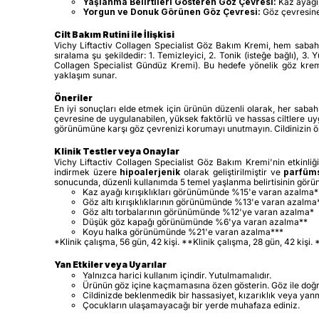
Yaşlanma Belirtileri Gösteren Göz Çevresi:
Kaz ayağı,
Yorgun ve Donuk Görünen Göz Çevresi:
Göz çevresine 
Cilt Bakım Rutini ile İlişkisi
Vichy Liftactiv Collagen Specialist Göz Bakım Kremi, hem sabah he
sıralama şu şekildedir: 1. Temizleyici, 2. Tonik (isteğe bağlı), 3
Collagen Specialist Gündüz Kremi). Bu hedefe yönelik göz kremini
yaklaşım sunar.
Öneriler
En iyi sonuçları elde etmek için ürünün düzenli olarak, her sabah 
çevresine de uygulanabilen, yüksek faktörlü ve hassas ciltlere uy
görünümüne karşı göz çevrenizi korumayı unutmayın. Cildinizin öz
Klinik Testler veya Onaylar
Vichy Liftactiv Collagen Specialist Göz Bakım Kremi'nin etkinliği
indirmek üzere
hipoalerjenik
olarak geliştirilmiştir ve
parfüm
sonucunda, düzenli kullanımda 5 temel yaşlanma belirtisinin görü
Kaz ayağı kırışıklıkları görünümünde %15'e varan azalma*
Göz altı kırışıklıklarının görünümünde %13'e varan azalma
Göz altı torbalarının görünümünde %12'ye varan azalma*
Düşük göz kapağı görünümünde %6'ya varan azalma**
Koyu halka görünümünde %21'e varan azalma***
*Klinik çalışma, 56 gün, 42 kişi. **Klinik çalışma, 28 gün, 42 kişi. *
Yan Etkiler veya Uyarılar
Yalnızca harici kullanım içindir. Yutulmamalıdır.
Ürünün göz içine kaçmamasına özen gösterin. Göz ile doğrud
Cildinizde beklenmedik bir hassasiyet, kızarıklık veya yan
Çocukların ulaşamayacağı bir yerde muhafaza ediniz.