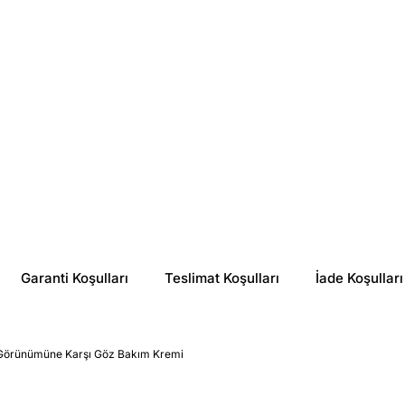
%
18
%
23
₺ 652.65
₺ 496.82
Garanti Koşulları
Teslimat Koşulları
İade Koşulları
eri Görünümüne Karşı Göz Bakım Kremi