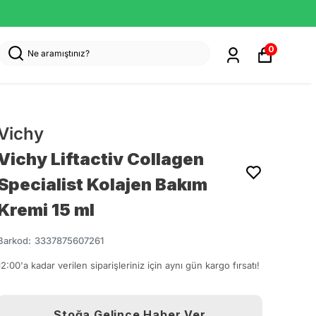
0
Vichy
Vichy Liftactiv Collagen
Specialist Kolajen Bakım
Kremi 15 ml
Barkod
:
3337875607261
12:00'a kadar verilen siparişleriniz için aynı gün kargo fırsatı!
Stoğa Gelince Haber Ver