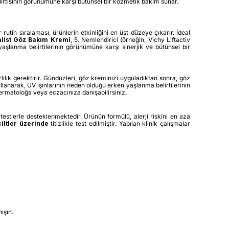
belirtisinin görünümüne karşı bütünsel bir kozmetik bakım sunar.
tin sıralaması, ürünlerin etkinliğini en üst düzeye çıkarır. İdeal
alist Göz Bakım Kremi
, 5. Nemlendirici (örneğin, Vichy Liftactiv
yaşlanma belirtilerinin görünümüne karşı sinerjik ve bütünsel bir
lılık gerektirir. Gündüzleri, göz kreminizi uyguladıktan sonra, göz
lanarak, UV ışınlarının neden olduğu erken yaşlanma belirtilerinin
ermatoloğa veya eczacınıza danışabilirsiniz.
testlerle desteklenmektedir. Ürünün formülü, alerji riskini en aza
iltler üzerinde
titizlikle test edilmiştir. Yapılan klinik çalışmalar
ışın.