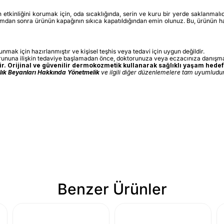
in etkinliğini korumak için, oda sıcaklığında, serin ve kuru bir yerde saklanmal
ımdan sonra ürünün kapağının sıkıca kapatıldığından emin olunuz. Bu, ürünün ha
sunmak için hazırlanmıştır ve kişisel teşhis veya tedavi için uygun değildir.
orununa ilişkin tedaviye başlamadan önce, doktorunuza veya eczacınıza danışma
. Orijinal ve güvenilir dermokozmetik kullanarak sağlıklı yaşam hedefl
ğlık Beyanları Hakkında Yönetmelik
ve ilgili diğer düzenlemelere tam uyumludur.
Benzer Ürünler