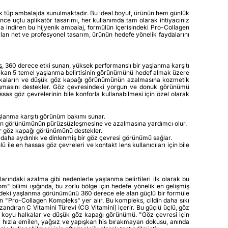
stik tüp ambalajda sunulmaktadır. Bu ideal boyut, ürünün hem günlük
ce uçlu aplikatör tasarımı, her kullanımda tam olarak ihtiyacınız
za indiren bu hijyenik ambalaj, formülün içerisindeki Pro-Collagen
 alan net ve profesyonel tasarım, ürünün hedefe yönelik faydalarını
miş, 360 derece etki sunan, yüksek performanslı bir yaşlanma karşıtı
çıkan 5 temel yaşlanma belirtisinin görünümünü hedef almak üzere
oyu halkaların ve düşük göz kapağı görünümünün azalmasına kozmetik
uşmasını destekler. Göz çevresindeki yorgun ve donuk görünümü
as göz çevrelerinin bile konforla kullanabilmesi için özel olarak
aşlanma karşıtı görünüm bakımı sunar.
ların görünümünün pürüzsüzleşmesine ve azalmasına yardımcı olur.
ir göz kapağı görünümünü destekler.
daha aydınlık ve dinlenmiş bir göz çevresi görünümü sağlar.
 ile en hassas göz çevreleri ve kontakt lens kullanıcıları için bile
rındaki azalma gibi nedenlerle yaşlanma belirtileri ilk olarak bu
om" bilimi ışığında, bu zorlu bölge için hedefe yönelik en gelişmiş
indeki yaşlanma görünümünü 360 derece ele alan güçlü bir formüle
an "Pro-Collagen Kompleks" yer alır. Bu kompleks, cildin daha sıkı
ndıran C Vitamini Türevi (CG Vitamini) içerir. Bu güçlü üçlü, göz
ları, koyu halkalar ve düşük göz kapağı görünümü. "Göz çevresi için
ama hızla emilen, yağsız ve yapışkan his bırakmayan dokusu, anında