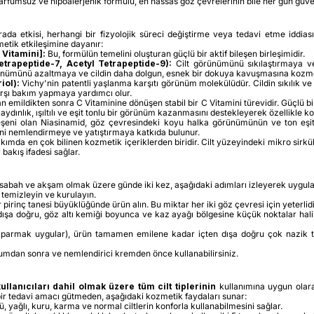
rfümsüz ve hipoalerjenik formülü, en hassas göz çevrelerinin bile her gün güvenle
arada etkisi, herhangi bir fizyolojik süreci değiştirme veya tedavi etme idd
metik etkileşimine dayanır:
Vitamini]:
Bu, formülün temelini oluşturan güçlü bir aktif bileşen birleşimidir.
Tetrapeptide-7, Acetyl Tetrapeptide-9):
Cilt görünümünü sıkılaştırmaya ve
görünümünü azaltmaya ve cildin daha dolgun, esnek bir dokuya kavuşmasına kozme
iol):
Vichy'nin patentli yaşlanma karşıtı görünüm molekülüdür. Cildin sıkılık 
rşı bakım yapmaya yardımcı olur.
an emildikten sonra C Vitaminine dönüşen stabil bir C Vitamini türevidir. Güçlü b
ydınlık, ışıltılı ve eşit tonlu bir görünüm kazanmasını destekleyerek özellikl
eşeni olan Niasinamid, göz çevresindeki koyu halka görünümünün ve ton eşits
ni nemlendirmeye ve yatıştırmaya katkıda bulunur.
akımda en çok bilinen kozmetik içeriklerden biridir. Cilt yüzeyindeki mikro sirk
akış ifadesi sağlar.
sabah ve akşam olmak üzere günde iki kez, aşağıdaki adımları izleyerek uygula
e temizleyin ve kurulayın.
irinç tanesi büyüklüğünde ürün alın. Bu miktar her iki göz çevresi için yeterlidi
a doğru, göz altı kemiği boyunca ve kaz ayağı bölgesine küçük noktalar halinde
parmak uygular), ürün tamamen emilene kadar içten dışa doğru çok nazik ta
mdan sonra ve nemlendirici kremden önce kullanabilirsiniz.
ullanıcıları dahil olmak üzere tüm cilt tiplerinin
kullanımına uygun olarak
ir tedavi amacı gütmeden, aşağıdaki kozmetik faydaları sunar:
, yağlı, kuru, karma ve normal ciltlerin konforla kullanabilmesini sağlar.