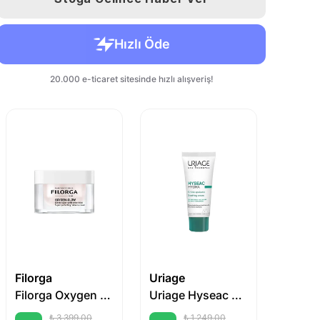
Filorga
Uriage
Cerav
Filorga Oxygen Glow Perfecting Cream 50 ml
Uriage Hyseac Hydra Çok Kuru Ciltler için Onarıcı Nemlendirici Bakım 40 ml
₺ 3,399.00
₺ 1,249.00