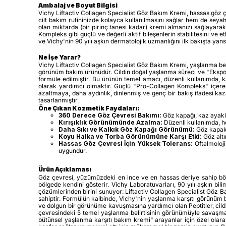
Ambalaj ve Boyut Bilgisi
Vichy Liftactiv Collagen Specialist Göz Bakım Kremi, hassas göz çe
cilt bakım rutininizde kolayca kullanılmasını sağlar hem de seya
olan miktarda (bir pirinç tanesi kadar) kremi almanızı sağlayarak
Kompleks gibi güçlü ve değerli aktif bileşenlerin stabilitesini ve
ve Vichy'nin 90 yılı aşkın dermatolojik uzmanlığını ilk bakışta yansı
Ne İşe Yarar?
Vichy Liftactiv Collagen Specialist Göz Bakım Kremi, yaşlanma belir
görünüm bakım ürünüdür. Cildin doğal yaşlanma süreci ve "Ekspoz
formüle edilmiştir. Bu ürünün temel amacı, düzenli kullanımda, ka
olarak yardımcı olmaktır. Güçlü "Pro-Collagen Kompleks" içer
azaltmaya, daha aydınlık, dinlenmiş ve genç bir bakış ifadesi ka
tasarlanmıştır.
Öne Çıkan Kozmetik Faydaları:
360 Derece Göz Çevresi Bakımı:
Göz kapağı, kaz ayakla
Kırışıklık Görünümünde Azalma:
Düzenli kullanımda, h
Daha Sıkı ve Kalkık Göz Kapağı Görünümü:
Göz kapakl
Koyu Halka ve Torba Görünümüne Karşı Etki:
Göz altı
Hassas Göz Çevresi İçin Yüksek Tolerans:
Oftalmoloji
uygundur.
Ürün Açıklaması
Göz çevresi, yüzümüzdeki en ince ve en hassas deriye sahip bölge
bölgede kendini gösterir. Vichy Laboratuvarları, 90 yılı aşkın bil
çözümlerinden birini sunuyor: Liftactiv Collagen Specialist Göz
sahiptir. Formülün kalbinde, Vichy'nin yaşlanma karşıtı görünüm b
ve dolgun bir görünüme kavuşmasına yardımcı olan Peptitler, cild
çevresindeki 5 temel yaşlanma belirtisinin görünümüyle savaşmak iç
bütünsel yaşlanma karşıtı bakım kremi" arayanlar için özel olarak