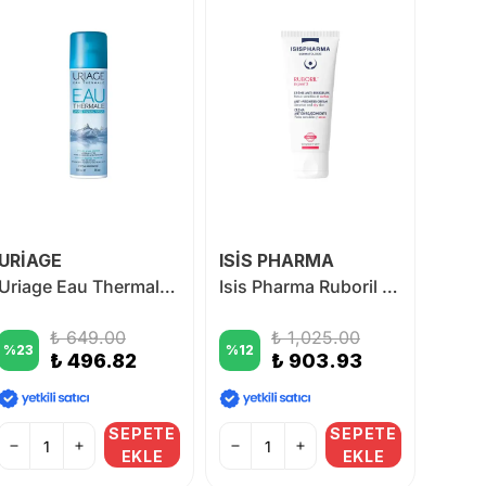
URİAGE
ISİS PHARMA
URİA
Uriage Eau Thermale 150ml
Isis Pharma Ruboril Expert S Anti Redness Cream 40 ml
₺ 649.00
₺ 1,025.00
%
23
%
12
%
37
₺ 496.82
₺ 903.93
SEPETE
SEPETE
EKLE
EKLE