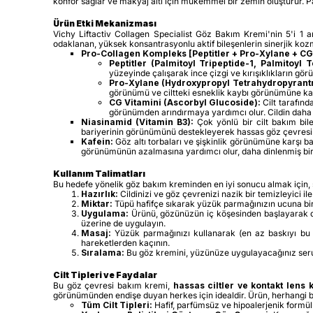
konfor sağlar ve makyaj altı için mükemmel bir zemin oluşturur. Pa
Ürün Etki Mekanizması
Vichy Liftactiv Collagen Specialist Göz Bakım Kremi'nin 5'i 1 
odaklanan, yüksek konsantrasyonlu aktif bileşenlerin sinerjik koz
Pro-Collagen Kompleks [Peptitler + Pro-Xylane + CG 
Peptitler (Palmitoyl Tripeptide-1, Palmitoyl 
yüzeyinde çalışarak ince çizgi ve kırışıklıkların 
Pro-Xylane (Hydroxypropyl Tetrahydropyrantr
görünümü ve ciltteki esneklik kaybı görünümüne ka
CG Vitamini (Ascorbyl Glucoside):
Cilt tarafınd
görünümden arındırmaya yardımcı olur. Cildin daha a
Niasinamid (Vitamin B3):
Çok yönlü bir cilt bakım bil
bariyerinin görünümünü destekleyerek hassas göz çevresi
Kafein:
Göz altı torbaları ve şişkinlik görünümüne karşı b
görünümünün azalmasına yardımcı olur, daha dinlenmiş bir b
Kullanım Talimatları
Bu hedefe yönelik göz bakım kreminden en iyi sonucu almak için, 
Hazırlık:
Cildinizi ve göz çevrenizi nazik bir temizleyici il
Miktar:
Tüpü hafifçe sıkarak yüzük parmağınızın ucuna bir p
Uygulama:
Ürünü, gözünüzün iç köşesinden başlayarak dış
üzerine de uygulayın.
Masaj:
Yüzük parmağınızı kullanarak (en az baskıyı bu 
hareketlerden kaçının.
Sıralama:
Bu göz kremini, yüzünüze uygulayacağınız seru
Cilt Tipleri ve Faydalar
Bu göz çevresi bakım kremi,
hassas ciltler ve kontakt lens k
görünümünden endişe duyan herkes için idealdir. Ürün, herhangi b
Tüm Cilt Tipleri:
Hafif, parfümsüz ve hipoalerjenik formülü