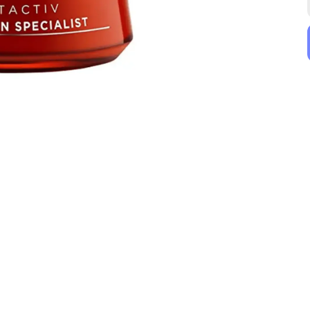
Uriage
Uriage
Uriage Thermal Micellar Water Yağlı ve Karma Ciltler 250 ml
Uriage Eau Thermale 150ml
₺ 799.00
₺ 649.00