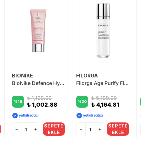
BİONİKE
FİLORGA
 ml
BioNike Defence Hydractive Urban Protection SPF30 40 ml
Filorga Age Purify Fluide Çift Etkili Sıvı 50 ml
₺ 1,199.00
₺ 5,199.00
%
16
%
20
₺ 1,002.88
₺ 4,164.81
SEPETE
SEPETE
EKLE
EKLE