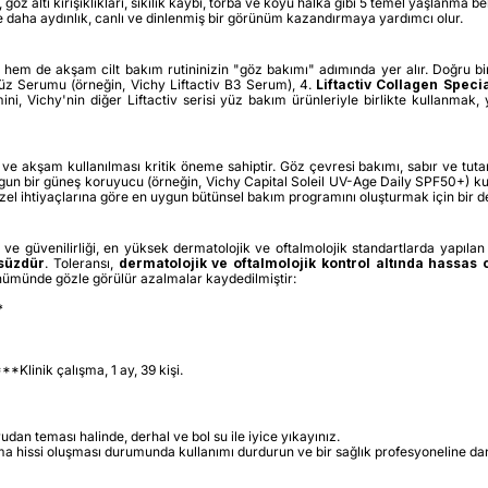
 göz altı kırışıklıkları, sıkılık kaybı, torba ve koyu halka gibi 5 temel yaşlanma 
daha aydınlık, canlı ve dinlenmiş bir görünüm kazandırmaya yardımcı olur.
m de akşam cilt bakım rutininizin "göz bakımı" adımında yer alır. Doğru bir ru
. Yüz Serumu (örneğin, Vichy Liftactiv B3 Serum), 4.
Liftactiv Collagen Speci
, Vichy'nin diğer Liftactiv serisi yüz bakım ürünleriyle birlikte kullanmak, 
ve akşam kullanılması kritik öneme sahiptir. Göz çevresi bakımı, sabır ve tutar
gun bir güneş koruyucu (örneğin, Vichy Capital Soleil UV-Age Daily SPF50+) kul
el ihtiyaçlarına göre en uygun bütünsel bakım programını oluşturmak için bir d
 ve güvenilirliği, en yüksek dermatolojik ve oftalmolojik standartlarda yapılan 
süzdür
. Toleransı,
dermatolojik ve oftalmolojik kontrol altında hassas c
nümünde gözle görülür azalmalar kaydedilmiştir:
*
**Klinik çalışma, 1 ay, 39 kişi.
an teması halinde, derhal ve bol su ile iyice yıkayınız.
ma hissi oluşması durumunda kullanımı durdurun ve bir sağlık profesyoneline dan