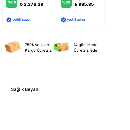
%
30
%
28
%
16
₺ 2,376.28
₺ 895.85
750₺ ve Üzeri
14 gün içinde
Kargo Ücretsiz
Ücretsiz İade
Sağlık Beyanı