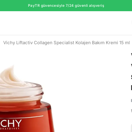
PayTR güvencesiyle 7/24 güvenli alışveriş
Vichy Liftactiv Collagen Specialist Kolajen Bakım Kremi 15 ml