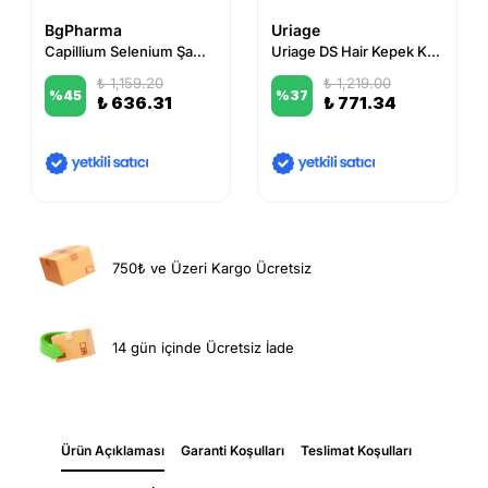
BgPharma
Uriage
Capillium Selenium Şampuan
Uriage DS Hair Kepek Karşıtı Bakım Şampuanı 150 ml
₺ 1,159.20
₺ 1,219.00
%
45
%
37
₺ 636.31
₺ 771.34
750₺ ve Üzeri Kargo Ücretsiz
14 gün içinde Ücretsiz İade
Ürün Açıklaması
Garanti Koşulları
Teslimat Koşulları