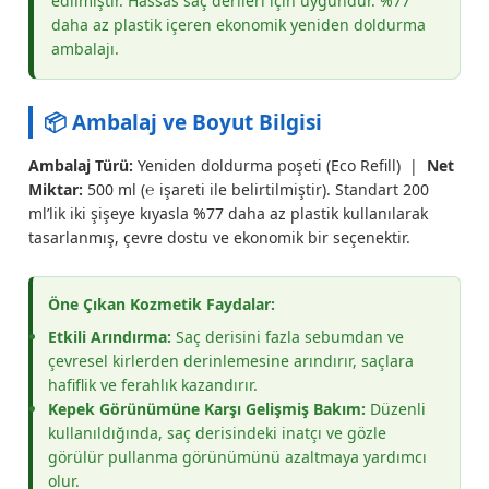
edilmiştir. Hassas saç derileri için uygundur. %77
daha az plastik içeren ekonomik yeniden doldurma
ambalajı.
📦 Ambalaj ve Boyut Bilgisi
Ambalaj Türü:
Yeniden doldurma poşeti (Eco Refill) |
Net
Miktar:
500 ml (℮ işareti ile belirtilmiştir). Standart 200
ml’lik iki şişeye kıyasla %77 daha az plastik kullanılarak
tasarlanmış, çevre dostu ve ekonomik bir seçenektir.
Öne Çıkan Kozmetik Faydalar:
Etkili Arındırma:
Saç derisini fazla sebumdan ve
çevresel kirlerden derinlemesine arındırır, saçlara
hafiflik ve ferahlık kazandırır.
Kepek Görünümüne Karşı Gelişmiş Bakım:
Düzenli
kullanıldığında, saç derisindeki inatçı ve gözle
görülür pullanma görünümünü azaltmaya yardımcı
olur.