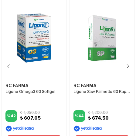
RC FARMA
RC FARMA
Ligone Omega3 60 Softgel
Ligone Saw Palmetto 60 Kapsül
₺ 1,050.00
₺ 1,200.00
%
42
%
44
₺ 607.05
₺ 674.50