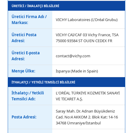
ÜRETİCİ / İMALATÇI BİLGİLERİ
Üretici Firma Adı /
VICHY Laboratoires (L’Oréal Grubu)
Markası:
Üretici Posta
VICHY CAI/CAF 03 Vichy France, TSA
Adresi:
75000 93584 ST OUEN CEDEX FR
Üretici E-posta
contact@vichy.com
Adresi:
Menşe Ülke:
İspanya (Made in Spain)
İTHALATÇI / YETKİLİ TEMSİLCİ BİLGİLERİ
İthalatçı / Yetkili
L'ORÉAL TÜRKİYE KOZMETİK SANAYİ
Temsilci Adı:
VE TİCARET A.Ş.
Saray Mah. Dr. Adnan Büyükdeniz
Posta Adresi:
Cad. No:4 AKKOM 2. Blok Kat: 14-16
34768 Ümraniye/İstanbul