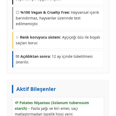
⚪
%100 Vegan & Cruelty Free:
Hayvansal içerik
barındırmaz, hayvanlar üzerinde test
edilmemiştir.
✨
Renk koruyucu sistem:
Ayçiçeği özü ile boyalı
saçları korur.
🧤
Açıldıktan sonra:
12 ay içinde tüketilmesi
önerilir.
Aktif Bileşenler
🥔 Patates Nişastası (Solanum tuberosum
starch)
– Fazla yağı ve kiri emer, saçı
matlaştırmadan tazelik hissi verir.