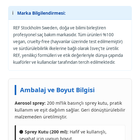
ℹ️
Marka Bilgilendirmesi:
REF Stockholm Sweden, doğa ve bilimi birleştiren
profesyonel saç bakım markasıdır. Tüm ürünleri %100
vegan, cruelty-free (hayvanlar üzerinde test edilmemiştir)
ve sürdürülebilirlik ilkelerine bağlı olarak İsveç'te üretilir.
REF, yenilikçi formülleri ve etik değerleriyle dünya çapında
kuaförler ve kullanıcılar tarafından tercih edilmektedir.
Ambalaj ve Boyut Bilgisi
Aerosol sprey:
200 ml’lik basınçlı sprey kutu, pratik
kullanım ve eşit dağılım sağlar. Geri dönüştürülebilir
malzemeden üretilmiştir.
⚫
Sprey Kutu (200 ml):
Hafif ve kullanışlı,
seyahat için uygun boyut.