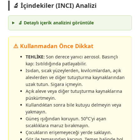
🔬 İçindekiler (INCI) Analizi
🔬 Detaylı içerik analizini görüntüle
⚠️ Kullanmadan Önce Dikkat
TEHLİKE:
Son derece yanıcı aerosol. Basınçlı
kap: Isıtıldığında patlayabilir.
Isıdan, sıcak yüzeylerden, kıvılcımlardan, açık
alevlerden ve diğer tutuşturma kaynaklarından
uzak tutun. Sigara içmeyin.
Açık aleve veya diğer tutuşturma kaynaklarına
püskürtmeyin.
Kullandıktan sonra bile kutuyu delmeyin veya
yakmayın.
Güneş ışığından koruyun. 50°C'yi aşan
sıcaklıklara maruz bırakmayın.
Çocukların erişemeyeceği yerde saklayın.
Göz ile temasından kaçının. Temas halinde bol