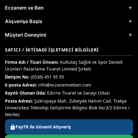
Eczanem ve Ben
Alışverişe Başla
Müşteri Deneyimi
SATICI / İKTISADI İŞLETMECI BILGILERI
Firma Adı / Ticari Ünvanı:
Kutlutaş Sağlık ve Spor Destek
Ürünleri Pazarlama Ticaret Limited Şirketi
İletişim No:
(0536) 451 95 95
E-posta Adresi:
info@eczanemveben.com
Kayıtlı Olunan Oda:
Edirne Ticaret ve Sanayi Odası
Posta Adresi:
Şükrüpaşa Mah. Zübeyde Hanım Cad. Trakya
Üniversitesi Teknoloji Geliştirme Bölgesi Blok No:3/2 Edirne /
Merkez
PayTR ile Güvenli Alışveriş