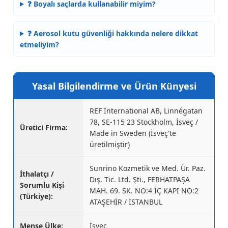
❓ Boyalı saçlarda kullanabilir miyim?
❓ Aerosol kutu güvenliği hakkında nelere dikkat
etmeliyim?
Yasal Bilgilendirme ve Ürün Künyesi
REF International AB, Linnégatan
78, SE-115 23 Stockholm, İsveç /
Üretici Firma:
Made in Sweden (İsveç'te
üretilmiştir)
Sunrino Kozmetik ve Med. Ür. Paz.
İthalatçı /
Dış. Tic. Ltd. Şti., FERHATPAŞA
Sorumlu Kişi
MAH. 69. SK. NO:4 İÇ KAPI NO:2
(Türkiye):
ATAŞEHİR / İSTANBUL
Menşe Ülke:
İsveç