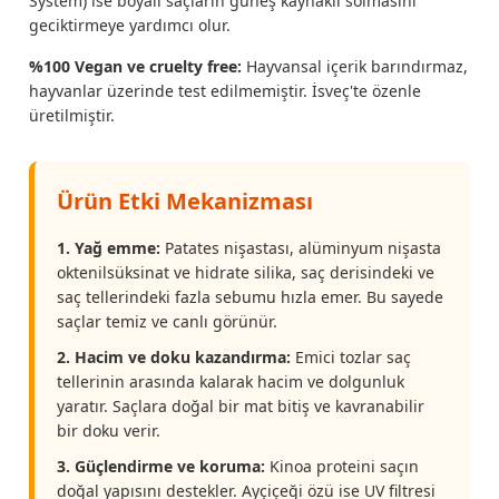
System) ise boyalı saçların güneş kaynaklı solmasını
geciktirmeye yardımcı olur.
%100 Vegan ve cruelty free:
Hayvansal içerik barındırmaz,
hayvanlar üzerinde test edilmemiştir. İsveç'te özenle
üretilmiştir.
Ürün Etki Mekanizması
1. Yağ emme:
Patates nişastası, alüminyum nişasta
oktenilsüksinat ve hidrate silika, saç derisindeki ve
saç tellerindeki fazla sebumu hızla emer. Bu sayede
saçlar temiz ve canlı görünür.
2. Hacim ve doku kazandırma:
Emici tozlar saç
tellerinin arasında kalarak hacim ve dolgunluk
yaratır. Saçlara doğal bir mat bitiş ve kavranabilir
bir doku verir.
3. Güçlendirme ve koruma:
Kinoa proteini saçın
doğal yapısını destekler. Ayçiçeği özü ise UV filtresi