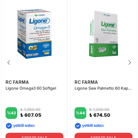
RC FARMA
RC FARMA
Ligone Omega3 60 Softgel
Ligone Saw Palmetto 60 Kapsül
₺ 1,050.00
₺ 1,200.00
%
42
%
44
₺ 607.05
₺ 674.50
SEPETE EKLE
SEPETE EKLE