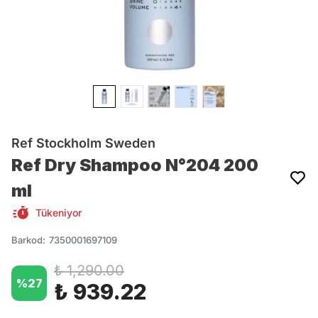
Ref Stockholm Sweden
Ref Dry Shampoo N°204 200
ml
Tükeniyor
Barkod
:
7350001697109
₺ 1,290.00
%
27
₺ 939.22