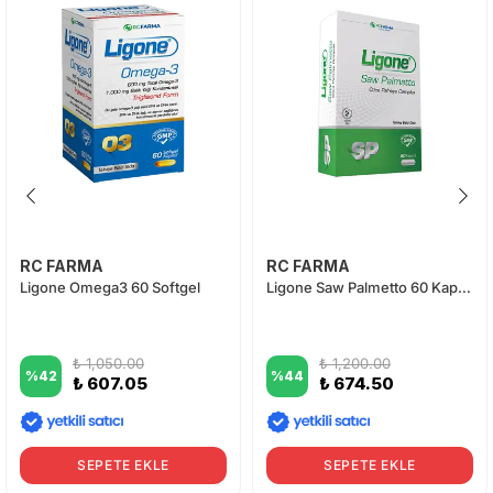
RC FARMA
RC FARMA
Ligone Omega3 60 Softgel
Ligone Saw Palmetto 60 Kapsül
₺ 1,050.00
₺ 1,200.00
%
42
%
44
₺ 607.05
₺ 674.50
SEPETE EKLE
SEPETE EKLE