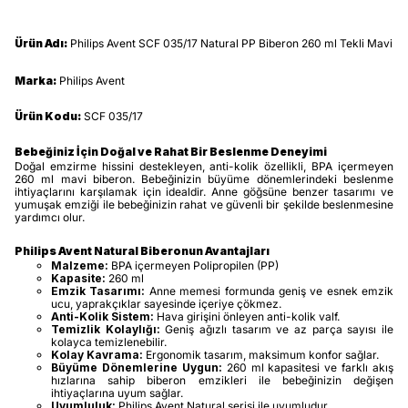
Ürün Adı:
Philips Avent SCF 035/17 Natural PP Biberon 260 ml Tekli Mavi
Marka:
Philips Avent
Ürün Kodu:
SCF 035/17
Bebeğiniz İçin Doğal ve Rahat Bir Beslenme Deneyimi
Doğal emzirme hissini destekleyen, anti-kolik özellikli, BPA içermeyen
260 ml mavi biberon. Bebeğinizin büyüme dönemlerindeki beslenme
ihtiyaçlarını karşılamak için idealdir. Anne göğsüne benzer tasarımı ve
yumuşak emziği ile bebeğinizin rahat ve güvenli bir şekilde beslenmesine
yardımcı olur.
Philips Avent Natural Biberonun Avantajları
Malzeme:
BPA içermeyen Polipropilen (PP)
Kapasite:
260 ml
Emzik Tasarımı:
Anne memesi formunda geniş ve esnek emzik
ucu, yaprakçıklar sayesinde içeriye çökmez.
Anti-Kolik Sistem:
Hava girişini önleyen anti-kolik valf.
Temizlik Kolaylığı:
Geniş ağızlı tasarım ve az parça sayısı ile
kolayca temizlenebilir.
Kolay Kavrama:
Ergonomik tasarım, maksimum konfor sağlar.
Büyüme Dönemlerine Uygun:
260 ml kapasitesi ve farklı akış
hızlarına sahip biberon emzikleri ile bebeğinizin değişen
ihtiyaçlarına uyum sağlar.
Uyumluluk:
Philips Avent Natural serisi ile uyumludur.