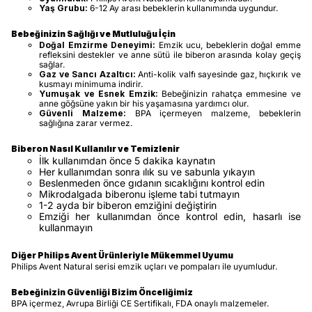
Yaş Grubu:
6-12 Ay arası bebeklerin kullanımında uygundur.
Bebeğinizin Sağlığı ve Mutluluğu İçin
Doğal Emzirme Deneyimi:
Emzik ucu, bebeklerin doğal emme
refleksini destekler ve anne sütü ile biberon arasında kolay geçiş
sağlar.
Gaz ve Sancı Azaltıcı:
Anti-kolik valfı sayesinde gaz, hıçkırık ve
kusmayı minimuma indirir.
Yumuşak ve Esnek Emzik:
Bebeğinizin rahatça emmesine ve
anne göğsüne yakın bir his yaşamasına yardımcı olur.
Güvenli Malzeme:
BPA içermeyen malzeme, bebeklerin
sağlığına zarar vermez.
Biberon Nasıl Kullanılır ve Temizlenir
İlk kullanımdan önce 5 dakika kaynatın
Her kullanımdan sonra ılık su ve sabunla yıkayın
Beslenmeden önce gıdanın sıcaklığını kontrol edin
Mikrodalgada biberonu işleme tabi tutmayın
1-2 ayda bir biberon emziğini değiştirin
Emziği her kullanımdan önce kontrol edin, hasarlı ise
kullanmayın
Diğer Philips Avent Ürünleriyle Mükemmel Uyumu
Philips Avent Natural serisi emzik uçları ve pompaları ile uyumludur.
Bebeğinizin Güvenliği Bizim Önceliğimiz
BPA içermez, Avrupa Birliği CE Sertifikalı, FDA onaylı malzemeler.