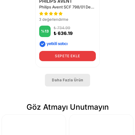
PHİLİPS AVENT
Philips Avent SCF 798/01 Desenli Pipetli Bardak 300 ml Erkek
3 değerlendirme
₺ 734.99
%
13
₺ 636.19
SEPETE EKLE
Daha Fazla Ürün
Göz Atmayı Unutmayın