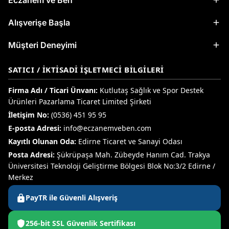
Eczanem ve Ben
Alışverişe Başla
Müşteri Deneyimi
SATICI / İKTISADI İŞLETMECI BILGILERI
Firma Adı / Ticari Ünvanı:
Kutlutaş Sağlık ve Spor Destek
Ürünleri Pazarlama Ticaret Limited Şirketi
İletişim No:
(0536) 451 95 95
E-posta Adresi:
info@eczanemveben.com
Kayıtlı Olunan Oda:
Edirne Ticaret ve Sanayi Odası
Posta Adresi:
Şükrüpaşa Mah. Zübeyde Hanım Cad. Trakya
Üniversitesi Teknoloji Geliştirme Bölgesi Blok No:3/2 Edirne /
Merkez
PayTR ile Güvenli Alışveriş
256-bit SSL Güvenlik Sertifikası