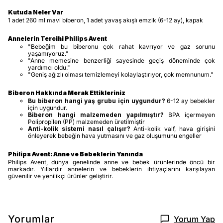
Kutuda Neler Var
1 adet 260 ml mavi biberon, 1 adet yavaş akışlı emzik (6-12 ay), kapak
Annelerin Tercihi Philips Avent
"Bebeğim bu biberonu çok rahat kavrıyor ve gaz sorunu
yaşamıyoruz."
"Anne memesine benzerliği sayesinde geçiş döneminde çok
yardımcı oldu."
"Geniş ağızlı olması temizlemeyi kolaylaştırıyor, çok memnunum."
Biberon Hakkında Merak Ettikleriniz
Bu biberon hangi yaş grubu için uygundur?
6-12 ay bebekler
için uygundur.
Biberon hangi malzemeden yapılmıştır?
BPA içermeyen
Polipropilen (PP) malzemeden üretilmiştir
Anti-kolik sistemi nasıl çalışır?
Anti-kolik valf, hava girişini
önleyerek bebeğin hava yutmasını ve gaz oluşumunu engeller
Philips Avent: Anne ve Bebeklerin Yanında
Philips Avent, dünya genelinde anne ve bebek ürünlerinde öncü bir
markadır. Yıllardır annelerin ve bebeklerin ihtiyaçlarını karşılayan
güvenilir ve yenilikçi ürünler geliştirir.
Yorumlar
Yorum Yap