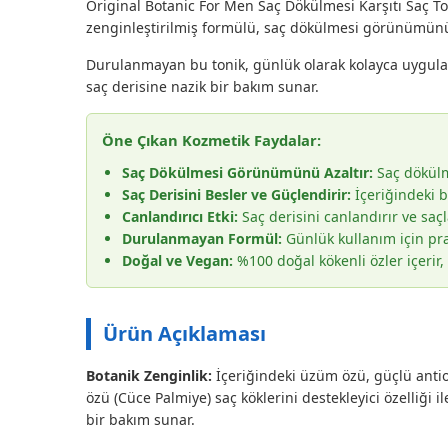
Original Botanic For Men Saç Dökülmesi Karşıtı Saç Ton
zenginleştirilmiş formülü, saç dökülmesi görünümünü a
Durulanmayan bu tonik, günlük olarak kolayca uygulanab
saç derisine nazik bir bakım sunar.
Öne Çıkan Kozmetik Faydalar:
Saç Dökülmesi Görünümünü Azaltır:
Saç dökülm
Saç Derisini Besler ve Güçlendirir:
İçeriğindeki bi
Canlandırıcı Etki:
Saç derisini canlandırır ve saç
Durulanmayan Formül:
Günlük kullanım için pr
Doğal ve Vegan:
%100 doğal kökenli özler içerir, 
Ürün Açıklaması
Botanik Zenginlik:
İçeriğindeki üzüm özü, güçlü antiok
özü (Cüce Palmiye) saç köklerini destekleyici özelliği i
bir bakım sunar.