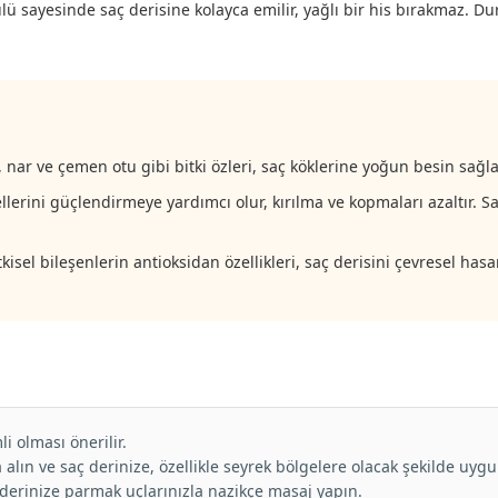
lü sayesinde saç derisine kolayca emilir, yağlı bir his bırakmaz. Du
nar ve çemen otu gibi bitki özleri, saç köklerine yoğun besin sağlar
tellerini güçlendirmeye yardımcı olur, kırılma ve kopmaları azaltır. 
sel bileşenlerin antioksidan özellikleri, saç derisini çevresel hasa
i olması önerilir.
lın ve saç derinize, özellikle seyrek bölgelere olacak şekilde uygul
rinize parmak uçlarınızla nazikçe masaj yapın.