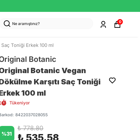
0
 Saç Toniği Erkek 100 ml
Original Botanic
Original Botanic Vegan
Dökülme Karşıtı Saç Toniği
Erkek 100 ml
Tükeniyor
Barkod
:
8422037028055
₺ 778.80
%
31
₺ 535.58