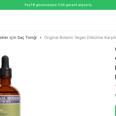
PayTR güvencesiyle 7/24 güvenli alışveriş
ekler için Saç Toniği
Original Botanic Vegan Dökülme Karşıtı