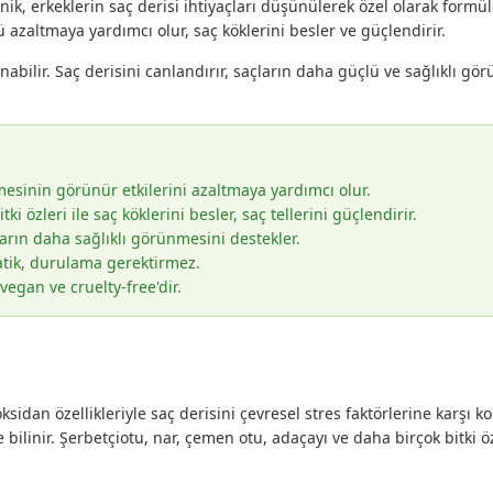
ik, erkeklerin saç derisi ihtiyaçları düşünülerek özel olarak formül
zaltmaya yardımcı olur, saç köklerini besler ve güçlendirir.
ilir. Saç derisini canlandırır, saçların daha güçlü ve sağlıklı gör
esinin görünür etkilerini azaltmaya yardımcı olur.
tki özleri ile saç köklerini besler, saç tellerini güçlendirir.
ların daha sağlıklı görünmesini destekler.
atik, durulama gerektirmez.
vegan ve cruelty-free'dir.
sidan özellikleriyle saç derisini çevresel stres faktörlerine karş
le bilinir. Şerbetçiotu, nar, çemen otu, adaçayı ve daha birçok bitki 