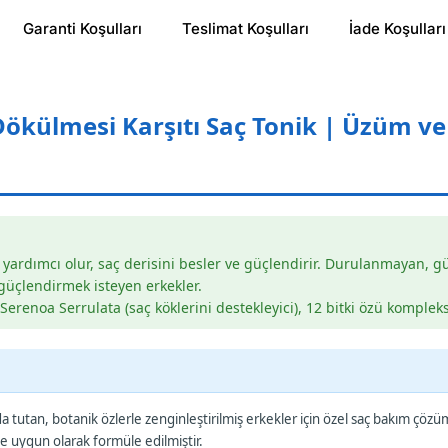
Garanti Koşulları
Teslimat Koşulları
İade Koşulları
Dökülmesi Karşıtı Saç Tonik | Üzüm ve
dımcı olur, saç derisini besler ve güçlendirir. Durulanmayan, gü
güçlendirmek isteyen erkekler.
erenoa Serrulata (saç köklerini destekleyici), 12 bitki özü kompleks
a tutan, botanik özlerle zenginleştirilmiş erkekler için özel saç bakım çözüm
ne uygun olarak formüle edilmiştir.