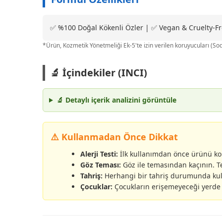
✅ %100 Doğal Kökenli Özler | ✅ Vegan & Cruelty-Fr
*Ürün, Kozmetik Yönetmeliği Ek-5'te izin verilen koruyucuları (S
🔬 İçindekiler (INCI)
🔬 Detaylı içerik analizini görüntüle
⚠️ Kullanmadan Önce Dikkat
Alerji Testi:
İlk kullanımdan önce ürünü kolu
Göz Teması:
Göz ile temasından kaçının. Te
Tahriş:
Herhangi bir tahriş durumunda ku
Çocuklar:
Çocukların erişemeyeceği yerde sa