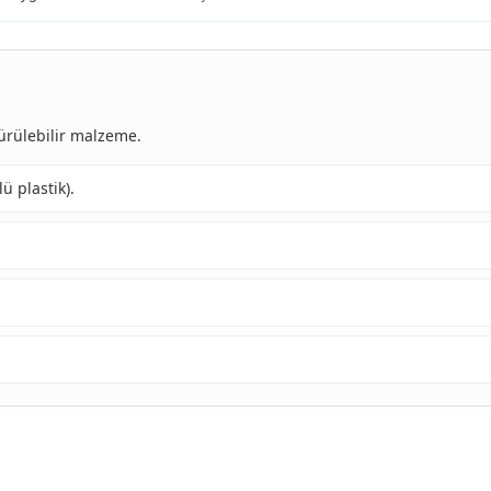
türülebilir malzeme.
ü plastik).
.