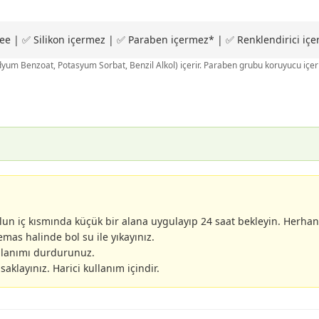
ee | ✅ Silikon içermez | ✅ Paraben içermez* | ✅ Renklendirici iç
odyum Benzoat, Potasyum Sorbat, Benzil Alkol) içerir. Paraben grubu koruyucu içe
n iç kısmında küçük bir alana uygulayıp 24 saat bekleyin. Herhangi
mas halinde bol su ile yıkayınız.
llanımı durdurunuz.
klayınız. Harici kullanım içindir.