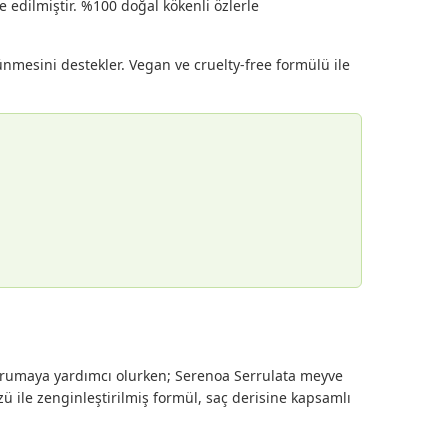
e edilmiştir. %100 doğal kökenli özlerle
ünmesini destekler. Vegan ve cruelty-free formülü ile
ı korumaya yardımcı olurken; Serenoa Serrulata meyve
özü ile zenginleştirilmiş formül, saç derisine kapsamlı