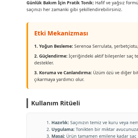
Günlük Bakım İçin Pratik Tonik:
Hafif ve yağsız formü
saçınızı her zamanki gibi şekillendirebilirsiniz.
Etki Mekanizması
1. Yoğun Besleme:
Serenoa Serrulata, şerbetçiotu, 
2. Güçlendirme:
İçeriğindeki aktif bileşenler saç 
destekler.
3. Koruma ve Canlandırma:
Üzüm özü ve diğer bitki
çıkarmaya yardımcı olur.
Kullanım Ritüeli
Hazırlık:
Saçınızın temiz ve kuru veya neml
Uygulama:
Tonikten bir miktar avucunuza a
Masaj:
Ürün tamamen emilene kadar saç de