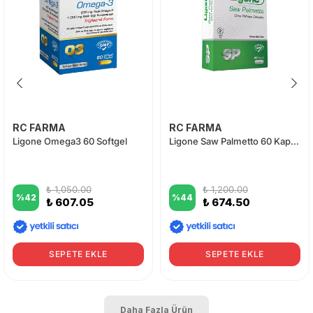
RC FARMA
RC FARMA
Ligone Omega3 60 Softgel
Ligone Saw Palmetto 60 Kapsül
₺ 1,050.00
₺ 1,200.00
%
42
%
44
₺ 607.05
₺ 674.50
SEPETE EKLE
SEPETE EKLE
Daha Fazla Ürün