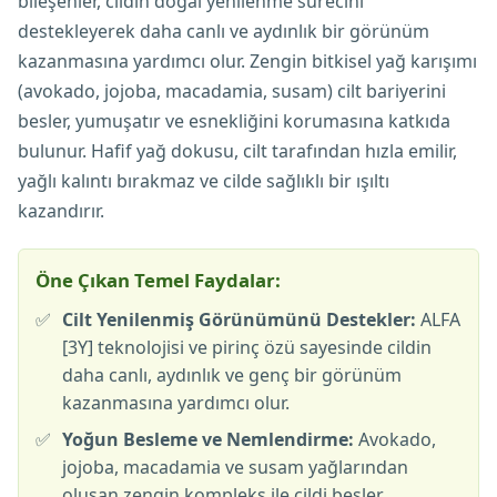
bileşenler, cildin doğal yenilenme sürecini
destekleyerek daha canlı ve aydınlık bir görünüm
kazanmasına yardımcı olur. Zengin bitkisel yağ karışımı
(avokado, jojoba, macadamia, susam) cilt bariyerini
besler, yumuşatır ve esnekliğini korumasına katkıda
bulunur. Hafif yağ dokusu, cilt tarafından hızla emilir,
yağlı kalıntı bırakmaz ve cilde sağlıklı bir ışıltı
kazandırır.
Öne Çıkan Temel Faydalar:
✅
Cilt Yenilenmiş Görünümünü Destekler:
ALFA
[3Y] teknolojisi ve pirinç özü sayesinde cildin
daha canlı, aydınlık ve genç bir görünüm
kazanmasına yardımcı olur.
✅
Yoğun Besleme ve Nemlendirme:
Avokado,
jojoba, macadamia ve susam yağlarından
oluşan zengin kompleks ile cildi besler,