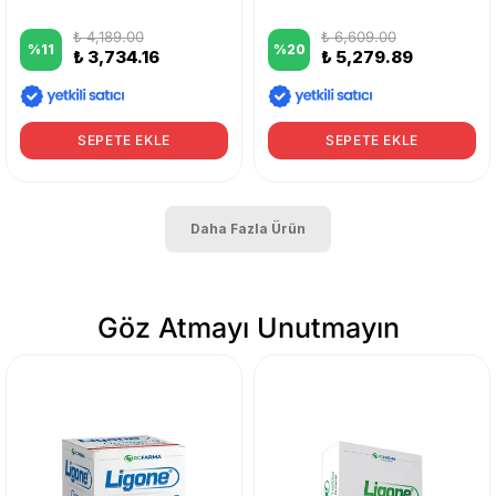
₺ 4,189.00
₺ 6,609.00
%
11
%
20
₺ 3,734.16
₺ 5,279.89
SEPETE EKLE
SEPETE EKLE
Daha Fazla Ürün
Göz Atmayı Unutmayın