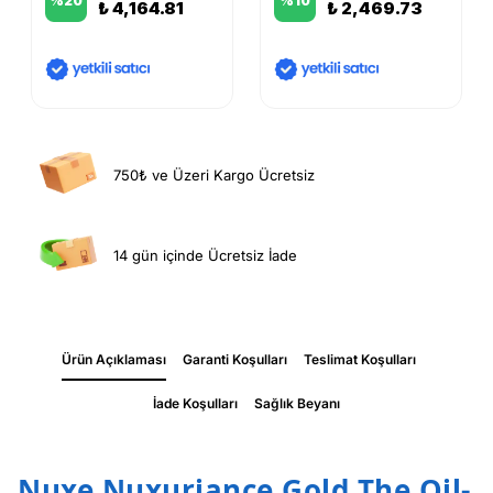
%
20
%
10
₺ 4,164.81
₺ 2,469.73
750₺ ve Üzeri Kargo Ücretsiz
14 gün içinde Ücretsiz İade
Ürün Açıklaması
Garanti Koşulları
Teslimat Koşulları
İade Koşulları
Sağlık Beyanı
Nuxe Nuxuriance Gold The Oil-