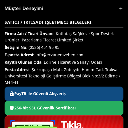
Müşteri Deneyimi
SATICI / İKTISADI İŞLETMECI BILGILERI
Firma Adı / Ticari Ünvanı:
Kutlutaş Sağlık ve Spor Destek
Ürünleri Pazarlama Ticaret Limited Şirketi
İletişim No:
(0536) 451 95 95
E-posta Adresi:
info@eczanemveben.com
Kayıtlı Olunan Oda:
Edirne Ticaret ve Sanayi Odası
Posta Adresi:
Şükrüpaşa Mah. Zübeyde Hanım Cad. Trakya
Üniversitesi Teknoloji Geliştirme Bölgesi Blok No:3/2 Edirne /
Merkez
PayTR ile Güvenli Alışveriş
256-bit SSL Güvenlik Sertifikası