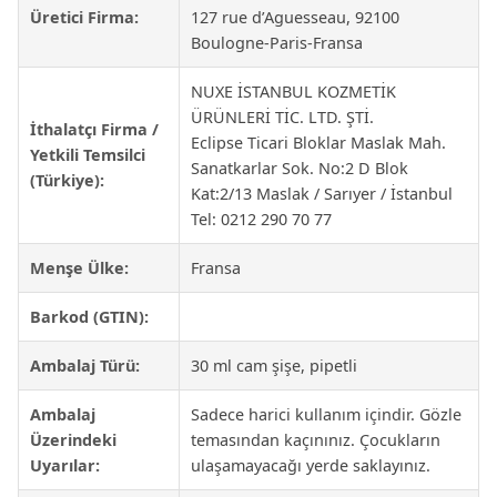
Üretici Firma:
127 rue d’Aguesseau, 92100
Boulogne-Paris-Fransa
NUXE İSTANBUL KOZMETİK
ÜRÜNLERİ TİC. LTD. ŞTİ.
İthalatçı Firma /
Eclipse Ticari Bloklar Maslak Mah.
Yetkili Temsilci
Sanatkarlar Sok. No:2 D Blok
(Türkiye):
Kat:2/13 Maslak / Sarıyer / İstanbul
Tel: 0212 290 70 77
Menşe Ülke:
Fransa
Barkod (GTIN):
Ambalaj Türü:
30 ml cam şişe, pipetli
Ambalaj
Sadece harici kullanım içindir. Gözle
Üzerindeki
temasından kaçınınız. Çocukların
Uyarılar:
ulaşamayacağı yerde saklayınız.