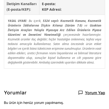
İletişim Kanalları
E-posta:
(E-posta/KEP):
KEP Adresi:
YASAL UYARI:
Bu içerik,
5324 sayılı Kozmetik Kanunu, Kozmetik
Ürünlerin İddialarına İlişkin Kılavuz (Sürüm 7.0)
ve
Uzaktan
İletişim Araçları Yoluyla Piyasaya Arz Edilen Ürünlerin Piyasa
Gözetimi ve Denetimi Yönetmeliği
çerçevesinde hazırlanmıştır.
Kozmetik ürünler ilaç değildir; hiçbir hastalığın önlenmesi, teşhisi veya
tedavisi amacıyla kullanılamaz. Satın alma öncesinde ürün etiket
bilgileri ve içerik listesi tüketicinin erişimine sunulmuştur. Ürünlerin vaat
edilen etkileri, üretici firmanın resmi beyanlarına ve bilimsel literatüre
dayanmakta olup, sonuçlar kişisel kullanıma ve cilt yapısına göre
değişkenlik gösterebilir. Ambalaj üzerindeki uyarıları dikkate alınız.
Yorumlar
Yorum Yap
Bu ürün için henüz yorum yapılmamış.