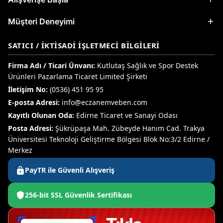
Müşteri Deneyimi
SATICI / İKTISADI İŞLETMECI BILGILERI
Firma Adı / Ticari Ünvanı:
Kutlutaş Sağlık ve Spor Destek
Ürünleri Pazarlama Ticaret Limited Şirketi
İletişim No:
(0536) 451 95 95
E-posta Adresi:
info@eczanemveben.com
Kayıtlı Olunan Oda:
Edirne Ticaret ve Sanayi Odası
Posta Adresi:
Şükrüpaşa Mah. Zübeyde Hanım Cad. Trakya
Üniversitesi Teknoloji Geliştirme Bölgesi Blok No:3/2 Edirne /
Merkez
PayTR ile Güvenli Alışveriş
256-bit SSL Güvenlik Sertifikası