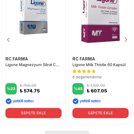
RC FARMA
RC FARMA
Ligone Magnezyum Sitrat Complex 60 Tablet
Ligone Milk Thistle 60 Kapsül
6 değerlendirme
₺ 750.00
₺ 1,100.00
%
23
%
45
₺ 574.75
₺ 607.05
SEPETE EKLE
SEPETE EKLE