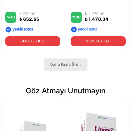
₺ 799.00
₺ 2,379.00
%
18
%
38
₺ 652.65
₺ 1,478.34
SEPETE EKLE
SEPETE EKLE
Daha Fazla Ürün
Göz Atmayı Unutmayın