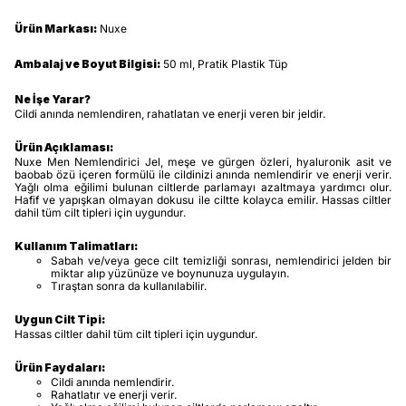
Ürün Markası:
Nuxe
Ambalaj ve Boyut Bilgisi:
50 ml, Pratik Plastik Tüp
Ne İşe Yarar?
Cildi anında nemlendiren, rahatlatan ve enerji veren bir jeldir.
Ürün Açıklaması:
Nuxe Men Nemlendirici Jel, meşe ve gürgen özleri, hyaluronik asit ve
baobab özü içeren formülü ile cildinizi anında nemlendirir ve enerji verir.
Yağlı olma eğilimi bulunan ciltlerde parlamayı azaltmaya yardımcı olur.
Hafif ve yapışkan olmayan dokusu ile ciltte kolayca emilir. Hassas ciltler
dahil tüm cilt tipleri için uygundur.
Kullanım Talimatları:
Sabah ve/veya gece cilt temizliği sonrası, nemlendirici jelden bir
miktar alıp yüzünüze ve boynunuza uygulayın.
Tıraştan sonra da kullanılabilir.
Uygun Cilt Tipi:
Hassas ciltler dahil tüm cilt tipleri için uygundur.
Ürün Faydaları:
Cildi anında nemlendirir.
Rahatlatır ve enerji verir.