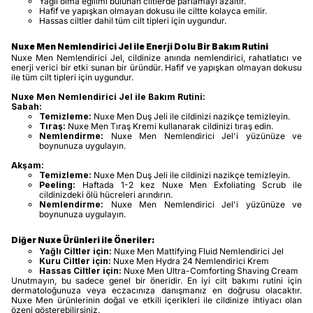
Yağlı olma eğilimi bulunan ciltlerde parlamayı azaltır.
Hafif ve yapışkan olmayan dokusu ile ciltte kolayca emilir.
Hassas ciltler dahil tüm cilt tipleri için uygundur.
Nuxe Men Nemlendirici Jel ile Enerji Dolu Bir Bakım Rutini
Nuxe Men Nemlendirici Jel, cildinize anında nemlendirici, rahatlatıcı ve
enerji verici bir etki sunan bir üründür. Hafif ve yapışkan olmayan dokusu
ile tüm cilt tipleri için uygundur.
Nuxe Men Nemlendirici Jel ile Bakım Rutini:
Sabah:
Temizleme:
Nuxe Men Duş Jeli ile cildinizi nazikçe temizleyin.
Tıraş:
Nuxe Men Tıraş Kremi kullanarak cildinizi tıraş edin.
Nemlendirme:
Nuxe Men Nemlendirici Jel'i yüzünüze ve
boynunuza uygulayın.
Akşam:
Temizleme:
Nuxe Men Duş Jeli ile cildinizi nazikçe temizleyin.
Peeling:
Haftada 1-2 kez Nuxe Men Exfoliating Scrub ile
cildinizdeki ölü hücreleri arındırın.
Nemlendirme:
Nuxe Men Nemlendirici Jel'i yüzünüze ve
boynunuza uygulayın.
Diğer Nuxe Ürünleri ile Öneriler:
Yağlı Ciltler için:
Nuxe Men Mattifying Fluid Nemlendirici Jel
Kuru Ciltler için:
Nuxe Men Hydra 24 Nemlendirici Krem
Hassas Ciltler için:
Nuxe Men Ultra-Comforting Shaving Cream
Unutmayın, bu sadece genel bir öneridir. En iyi cilt bakımı rutini için
dermatoloğunuza veya eczacınıza danışmanız en doğrusu olacaktır.
Nuxe Men ürünlerinin doğal ve etkili içerikleri ile cildinize ihtiyacı olan
özeni gösterebilirsiniz.