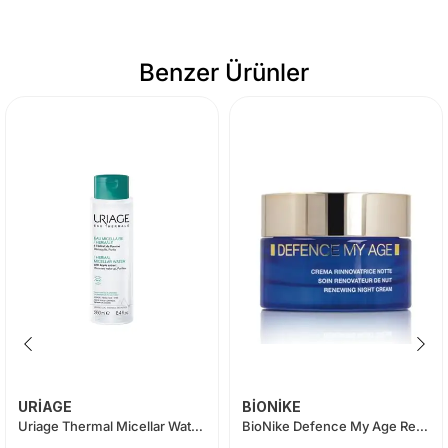
Benzer Ürünler
URİAGE
BİONİKE
Uriage Thermal Micellar Water Yağlı ve Karma Ciltler 250 ml
BioNike Defence My Age Renewing Night Cream 50 ml