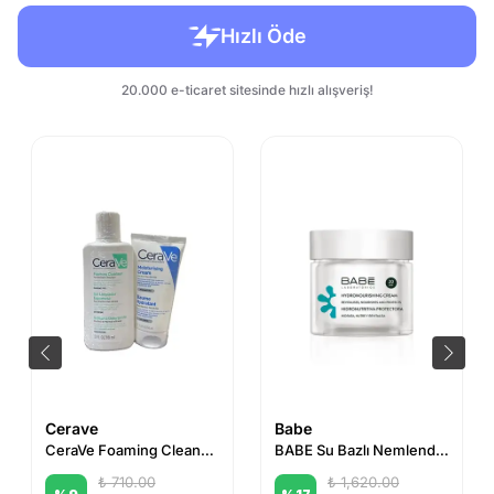
Cerave
Babe
CeraVe Foaming Cleanser Köpüren Temizleyici 88 ml + Nemlendirici Krem 50 ml
BABE Su Bazlı Nemlendirici Krem SPF20 pH 5.5 - 50ml
₺ 710.00
₺ 1,620.00