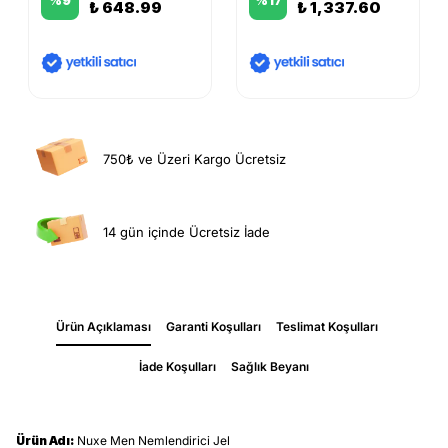
%
9
%
17
₺ 648.99
₺ 1,337.60
750₺ ve Üzeri Kargo Ücretsiz
14 gün içinde Ücretsiz İade
Ürün Açıklaması
Garanti Koşulları
Teslimat Koşulları
İade Koşulları
Sağlık Beyanı
Ürün Adı:
Nuxe Men Nemlendirici Jel