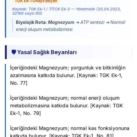
TGK Ek-1 Onaylı Beyan
Kaynak: TGK Ek-1 / TİTCK Ek-3 — Yönetmelik (20.04.2023,
32169 sayılı RG)
Biyolojik Rota:
Magnezyum
➔ ATP sentezi ➔ Normal
enerji oluşum metabolizması
🛡️ Yasal Sağlık Beyanları
İçeriğindeki Magnezyum; yorgunluk ve bitkinliğin
azalmasına katkıda bulunur. [Kaynak: TGK Ek-1,
No. 77]
İçeriğindeki Magnezyum; normal enerji oluşum
metabolizmasına katkıda bulunur. [Kaynak: TGK
Ek-1, No. 79]
İçeriğindeki Magnezyum; normal kas fonksiyonuna
katkıda bulunur. [Kaynak: TGK Ek-1, No. 81]