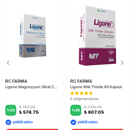
RC FARMA
RC FARMA
Ligone Magnezyum Sitrat Complex 60 Tablet
Ligone Milk Thistle 60 Kapsül
6 değerlendirme
₺ 750.00
₺ 1,100.00
%
23
%
45
₺ 574.75
₺ 607.05