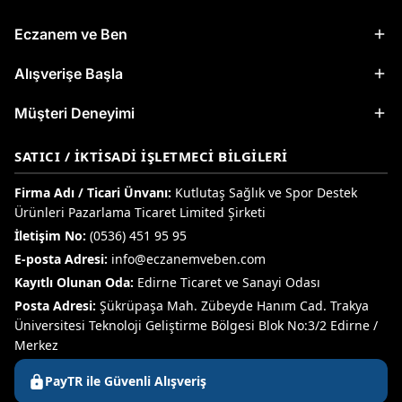
Eczanem ve Ben
Alışverişe Başla
Müşteri Deneyimi
SATICI / İKTISADI İŞLETMECI BILGILERI
Firma Adı / Ticari Ünvanı:
Kutlutaş Sağlık ve Spor Destek
Ürünleri Pazarlama Ticaret Limited Şirketi
İletişim No:
(0536) 451 95 95
E-posta Adresi:
info@eczanemveben.com
Kayıtlı Olunan Oda:
Edirne Ticaret ve Sanayi Odası
Posta Adresi:
Şükrüpaşa Mah. Zübeyde Hanım Cad. Trakya
Üniversitesi Teknoloji Geliştirme Bölgesi Blok No:3/2 Edirne /
Merkez
PayTR ile Güvenli Alışveriş