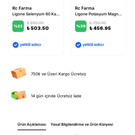
Rc Farma
Rc Farma
Ligone Selenyum 60 Kapsül
Ligone Potasyum Magnezyum 60 Kapsül
₺ 650.00
₺ 750.00
%
23
%
39
₺ 503.50
₺ 456.95
750₺ ve Üzeri Kargo Ücretsiz
14 gün içinde Ücretsiz İade
Ürün Açıklaması
Yasal Bilgilendirme ve Ürün Künyesi