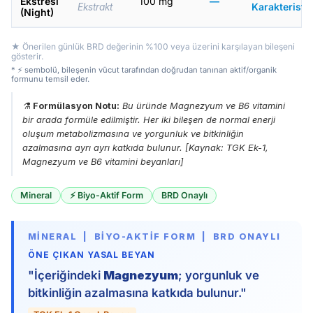
Ekstresi
100 mg
—
Karakteristik
Ekstrakt
(Night)
★ Önerilen günlük BRD değerinin %100 veya üzerini karşılayan bileşeni
gösterir.
* ⚡ sembolü, bileşenin vücut tarafından doğrudan tanınan aktif/organik
formunu temsil eder.
⚗️
Formülasyon Notu:
Bu üründe Magnezyum ve B6 vitamini
bir arada formüle edilmiştir. Her iki bileşen de normal enerji
oluşum metabolizmasına ve yorgunluk ve bitkinliğin
azalmasına ayrı ayrı katkıda bulunur. [Kaynak: TGK Ek-1,
Magnezyum ve B6 vitamini beyanları]
Mineral
⚡ Biyo-Aktif Form
BRD Onaylı
MINERAL | BIYO-AKTIF FORM | BRD ONAYLI
ÖNE ÇIKAN YASAL BEYAN
"İçeriğindeki
Magnezyum
; yorgunluk ve
bitkinliğin azalmasına katkıda bulunur."