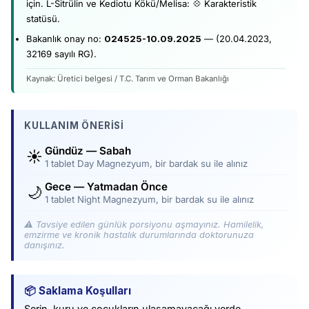
için. L-Sitrülin ve Kediotu Kökü/Melisa: 💠 Karakteristik
statüsü.
Bakanlık onay no:
024525-10.09.2025
— (20.04.2023,
32169 sayılı RG).
Kaynak: Üretici belgesi / T.C. Tarım ve Orman Bakanlığı
KULLANIM ÖNERISI
Gündüz — Sabah
☀️
1 tablet Day Magnezyum, bir bardak su ile alınız
Gece — Yatmadan Önce
🌙
1 tablet Night Magnezyum, bir bardak su ile alınız
⚠️ Tavsiye edilen günlük porsiyonu aşmayınız. Hamilelik,
emzirme ve kronik hastalık durumlarında doktorunuza
danışınız.
📦 Saklama Koşulları
Serin, kuru ve çocukların ulaşamayacağı yerde