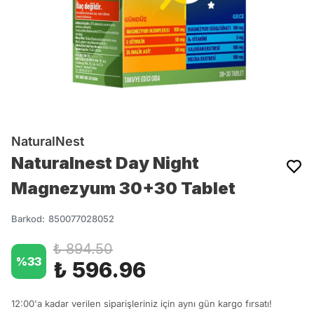
NaturalNest
Naturalnest Day Night
Magnezyum 30+30 Tablet
Barkod
:
850077028052
₺ 894.50
%
33
₺ 596.96
12:00'a kadar verilen siparişleriniz için aynı gün kargo fırsatı!