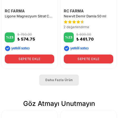
RC FARMA
RC FARMA
Ligone Magnezyum Sitrat Complex 60 Tablet
Newvit Demir Damla 50 ml
2 değerlendirme
₺ 750.00
₺ 600.00
%
23
%
23
₺ 574.75
₺ 461.70
SEPETE EKLE
SEPETE EKLE
Daha Fazla Ürün
Göz Atmayı Unutmayın