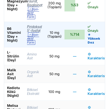
Magnezyum
Taurat,
200 mg
✅
(Day +
%53
Bisglisinat
(Toplam)
Onaylı
Night)
⚡ Biyo-
Aktif
Form
✅
Piridoksal
B6
Onaylı
5'-fosfat
Vitamini
10 mg
%714
⚡ Biyo-
★
(Day +
(Toplam)
Aktif
Yüksek
Night)
Form
Doz
L-
💠
Amino
Sitrülin
50 mg
—
Karakteristik
Asit
(Day)
Malik
💠
Organik
Asit
50 mg
—
Karakteristik
Asit
(Day)
Kediotu
💠
Bitkisel
Kökü
100 mg
—
Karakteristik
Ekstrakt
(Night)
Melisa
💠
Bitkisel