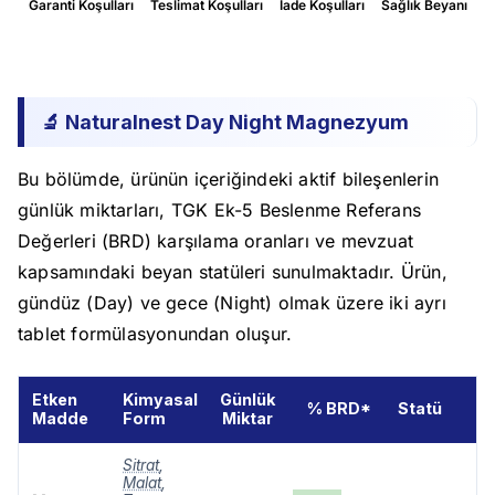
Garanti Koşulları
Teslimat Koşulları
İade Koşulları
Sağlık Beyanı
🔬 Naturalnest Day Night Magnezyum
Bu bölümde, ürünün içeriğindeki aktif bileşenlerin
günlük miktarları, TGK Ek-5 Beslenme Referans
Değerleri (BRD) karşılama oranları ve mevzuat
kapsamındaki beyan statüleri sunulmaktadır. Ürün,
gündüz (Day) ve gece (Night) olmak üzere iki ayrı
tablet formülasyonundan oluşur.
Etken
Kimyasal
Günlük
% BRD*
Statü
Madde
Form
Miktar
Sitrat
,
Malat
,