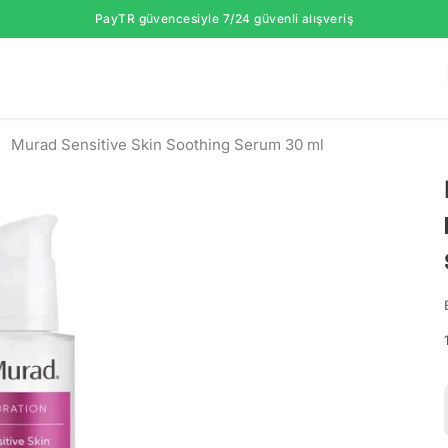
PayTR güvencesiyle 7/24 güvenli alışveriş
Murad Sensitive Skin Soothing Serum 30 ml