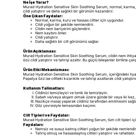
Ne İşe Yarar?
Murad Hydration Sensitive Skin Soothing Serum, normal, karma, ku
cildi yatıştırır ve daha sağlıklı bir görünüm kazandırır.
Öne Çıkan Faydalar:
Normal, karma, kuru ve hassas ciltler için uygundur.
Cildi yoğun bir şekilde nemlendirir.
Cildin nem bariyerini güçlendirir.
Nem kaybını önler.
Cildi yatıştırır.
Daha sağlıklı bir cilt görünümü sağlar.
Ürün Açıklaması:
Murad Hydration Sensitive Skin Soothing Serum, cildin nem ihtiyacın
özü cildi yatıştırır ve tahrişi azaltır. Bu güçlü bileşenler birlikte
Ürün Etki Mekanizması:
Murad Hydration Sensitive Skin Soothing Serum, içeriğindeki hyalur
Papatya özü ise ciltteki kızarıklık ve tahrişi azaltarak cildi yatıştırır
Kullanım Talimatları:
Cildinizi temizleyici ve tonik ile temizleyin.
Sabah ve/veya akşam olmak üzere günde bir veya iki kez
Nazikçe masaj yaparak cildiniz tarafından emilmesini sağl
Göz çevresiyle temasından kaçının.
Cilt Tipleri ve Faydalar:
Murad Hydration Sensitive Skin Soothing Serum, tüm cilt tipleri iç
Faydaları:
Nemsiz ve susuz kalmış ciltleri yoğun bir şekilde nemlendiri
Tahriş olmuş ve hassaslaşmış ciltleri yatıştırır ve rahatlatır.