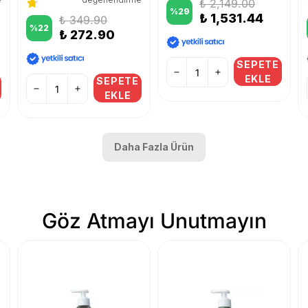
₺ 2,149.00
%
29
₺ 1,531.44
₺ 349.90
%
22
₺ 272.90
SEPETE
EKLE
SEPETE
EKLE
Daha Fazla Ürün
Göz Atmayı Unutmayın