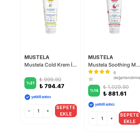
MUSTELA
MUSTELA
Ligone Vitamin D3 K2 120 Kapsül
Mustela Cold Krem İçeren Besleyici Vücut Losyonu 200 ml
Mustela Soothing Moisturizing Lotion
6
endirme
değerlendirm
₺ 999.90
%
21
₺ 794.47
₺ 1,029.90
%
14
₺ 881.61
SEPETE
EKLE
PETE
SEPETE
KLE
EKLE