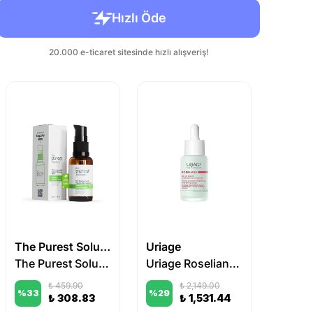
The Purest Solutions
Uriage
Filorg
The Purest Solutions Vita-B Niacinamide %10 + Vitamin B Complex Serum
Uriage Roseliane Visible Redness-Neutralizing Smoothing Serum 30 ml
₺ 459.90
₺ 2,149.00
%
33
%
29
%
22
₺ 308.83
₺ 1,531.44