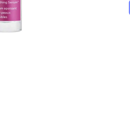
The Purest Solutions
La Roche Posay
The Purest Solutions Vita-A Rejuvenating Retinol Serum (%1 Retinol + Ceramide)
La Roche Posay Saf C12 Vitamini Işıltı Veren Serum 30 ml
₺ 599.90
₺ 3,599.90
%
26
%
17
₺ 446.31
₺ 2,997.96