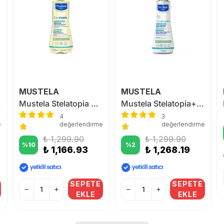
MUSTELA
MUSTELA
 200ml
Mustela Stelatopia Cleansing Oil 500 ml
Mustela Stelatopia+ Lipid Replenishing Cream 300 ml
4
3
e
değerlendirme
değerlendirme
₺ 1,299.90
₺ 1,299.90
%
10
%
2
₺ 1,166.93
₺ 1,268.19
SEPETE
SEPETE
EKLE
EKLE