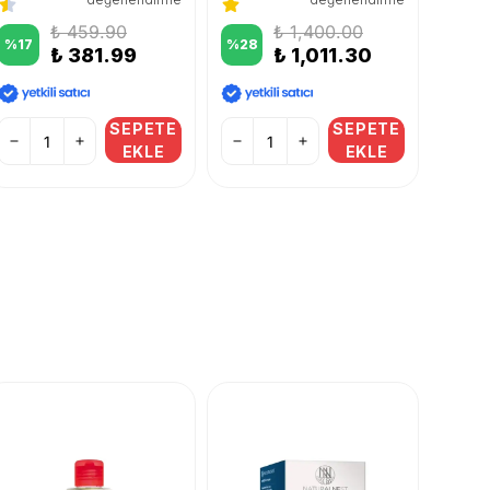
₺ 459.90
₺ 1,400.00
%
17
%
28
%
25
₺ 381.99
₺ 1,011.30
SEPETE
SEPETE
EKLE
EKLE