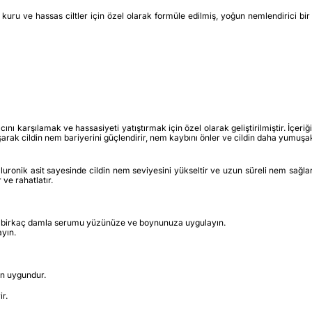
ru ve hassas ciltler için özel olarak formüle edilmiş, yoğun nemlendirici bir
ı karşılamak ve hassasiyeti yatıştırmak için özel olarak geliştirilmiştir. İçeri
 çalışarak cildin nem bariyerini güçlendirir, nem kaybını önler ve cildin daha yumu
onik asit sayesinde cildin nem seviyesini yükseltir ve uzun süreli nem sağlar. 
 ve rahatlatır.
, birkaç damla serumu yüzünüze ve boynunuza uygulayın.
ayın.
in uygundur.
r.