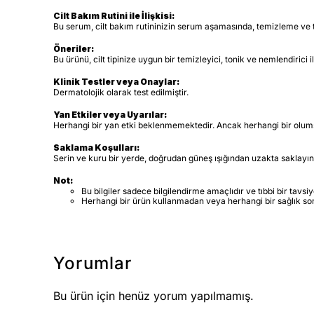
Cilt Bakım Rutini ile İlişkisi:
Bu serum, cilt bakım rutininizin serum aşamasında, temizleme ve t
Öneriler:
Bu ürünü, cilt tipinize uygun bir temizleyici, tonik ve nemlendirici ile
Klinik Testler veya Onaylar:
Dermatolojik olarak test edilmiştir.
Yan Etkiler veya Uyarılar:
Herhangi bir yan etki beklenmemektedir. Ancak herhangi bir olums
Saklama Koşulları:
Serin ve kuru bir yerde, doğrudan güneş ışığından uzakta saklayın
Not:
Bu bilgiler sadece bilgilendirme amaçlıdır ve tıbbi bir tavs
Herhangi bir ürün kullanmadan veya herhangi bir sağlık s
Yorumlar
Bu ürün için henüz yorum yapılmamış.