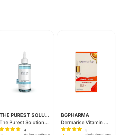
THE PUREST SOLUTİONS
BGPHARMA
The Purest Solutions Revitalizing and Pore Tightening Glycolic Acid Blue Tonic 200 ml
Dermarise Vitamin C Serum 30 ml
4
3
değerlendirme
değerlendirme