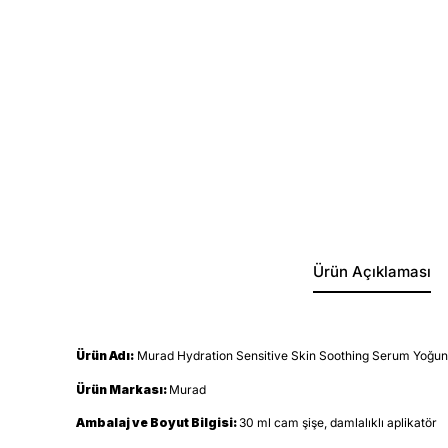
Ürün Açıklaması
Ürün Adı:
Murad Hydration Sensitive Skin Soothing Serum Yoğun 
Ürün Markası:
Murad
Ambalaj ve Boyut Bilgisi:
30 ml cam şişe, damlalıklı aplikatör