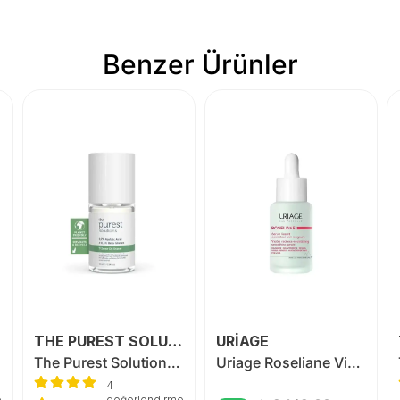
Benzer Ürünler
THE PUREST SOLUTİONS
URİAGE
The Purest Solutions T-ZONE Oil Eraser
Uriage Roseliane Visible Redness-Neutralizing Smoothing Serum 30 ml
4
e
değerlendirme