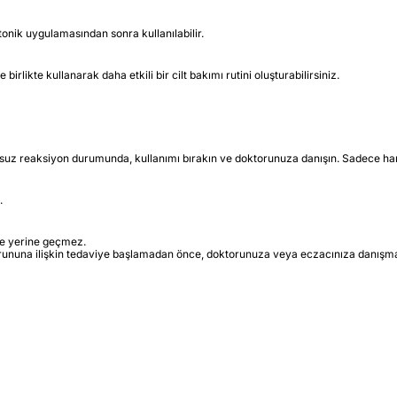
onik uygulamasından sonra kullanılabilir.
 birlikte kullanarak daha etkili bir cilt bakımı rutini oluşturabilirsiniz.
uz reaksiyon durumunda, kullanımı bırakın ve doktorunuza danışın. Sadece haric
.
iye yerine geçmez.
orununa ilişkin tedaviye başlamadan önce, doktorunuza veya eczacınıza danışma