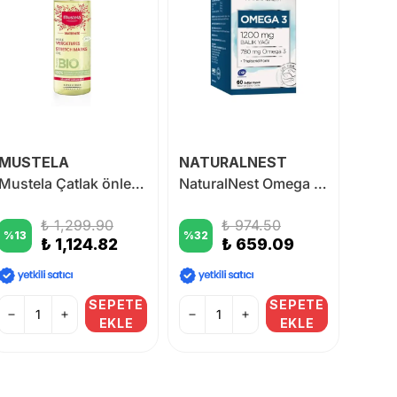
MUSTELA
NATURALNEST
RC F
Mustela Çatlak önleyici Yağ 105 ml
NaturalNest Omega 3 1200 mg 60 Kapsül
₺ 1,299.90
₺ 974.50
%
13
%
32
₺ 1,124.82
₺ 659.09
%
43
SEPETE
SEPETE
EKLE
EKLE