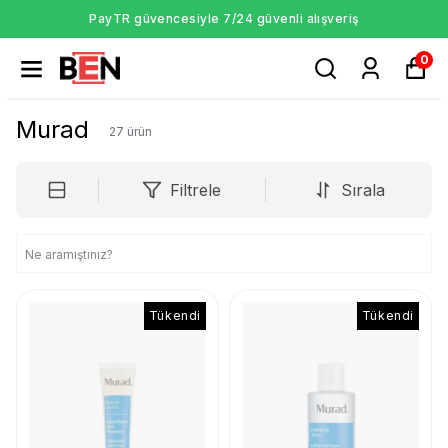
PayTR güvencesiyle 7/24 güvenli alışveriş
0
Murad
27
ürün
Filtrele
Sırala
Tükendi
Tükendi