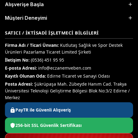
Alışverişe Başla
Müşteri Deneyimi
SATICI / İKTISADI İŞLETMECI BILGILERI
Firma Adı / Ticari Ünvanı:
Kutlutaş Sağlık ve Spor Destek
Ürünleri Pazarlama Ticaret Limited Şirketi
İletişim No:
(0536) 451 95 95
E-posta Adresi:
info@eczanemveben.com
Kayıtlı Olunan Oda:
Edirne Ticaret ve Sanayi Odası
Posta Adresi:
Şükrüpaşa Mah. Zübeyde Hanım Cad. Trakya
Üniversitesi Teknoloji Geliştirme Bölgesi Blok No:3/2 Edirne /
Merkez
PayTR ile Güvenli Alışveriş
256-bit SSL Güvenlik Sertifikası