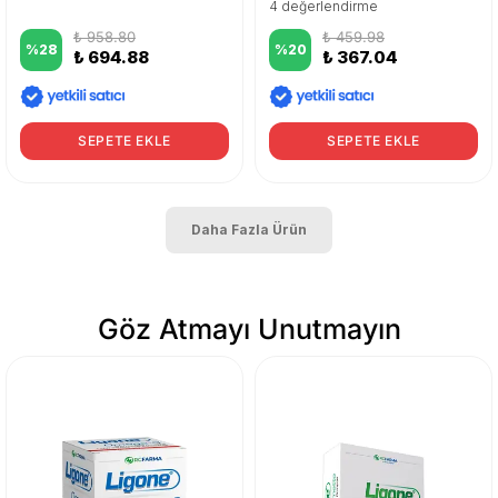
4 değerlendirme
₺ 958.80
₺ 459.98
%
28
%
20
₺ 694.88
₺ 367.04
SEPETE EKLE
SEPETE EKLE
Daha Fazla Ürün
Göz Atmayı Unutmayın