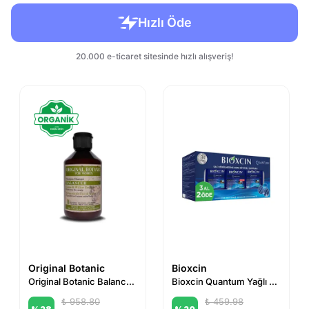
Original Botanic
Bioxcin
Original Botanic Balancer Derinlemesine Temizleme Vegan Şampuan Kadın 250 ml
Bioxcin Quantum Yağlı Şampuan 3 Al 2 Öde
₺ 958.80
₺ 459.98