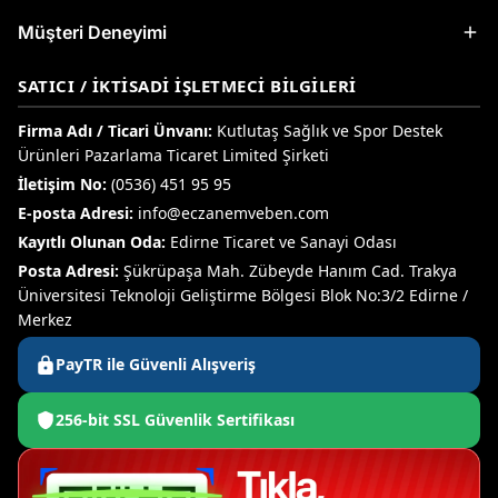
Müşteri Deneyimi
SATICI / İKTISADI İŞLETMECI BILGILERI
Firma Adı / Ticari Ünvanı:
Kutlutaş Sağlık ve Spor Destek
Ürünleri Pazarlama Ticaret Limited Şirketi
İletişim No:
(0536) 451 95 95
E-posta Adresi:
info@eczanemveben.com
Kayıtlı Olunan Oda:
Edirne Ticaret ve Sanayi Odası
Posta Adresi:
Şükrüpaşa Mah. Zübeyde Hanım Cad. Trakya
Üniversitesi Teknoloji Geliştirme Bölgesi Blok No:3/2 Edirne /
Merkez
PayTR ile Güvenli Alışveriş
256-bit SSL Güvenlik Sertifikası