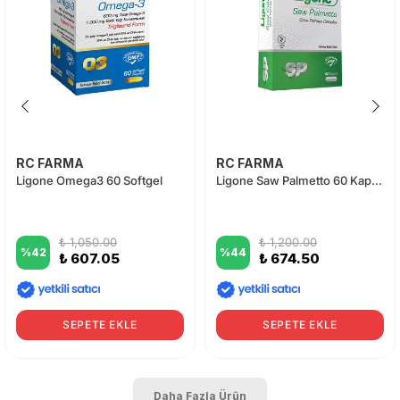
RC FARMA
RC FARMA
Ligone Omega3 60 Softgel
Ligone Saw Palmetto 60 Kapsül
₺ 1,050.00
₺ 1,200.00
%
42
%
44
₺ 607.05
₺ 674.50
SEPETE EKLE
SEPETE EKLE
Daha Fazla Ürün