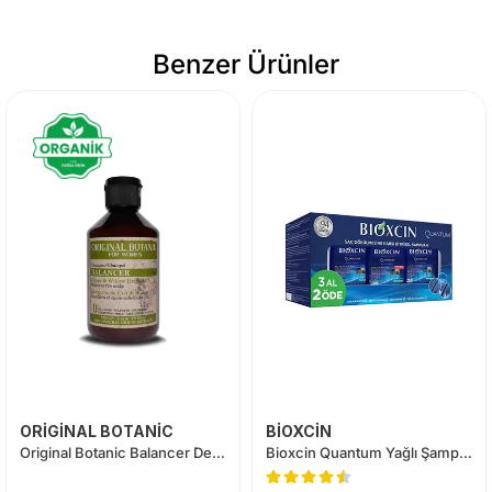
Benzer Ürünler
ORİGİNAL BOTANİC
BİOXCİN
Original Botanic Balancer Derinlemesine Temizleme Vegan Şampuan Kadın 250 ml
Bioxcin Quantum Yağlı Şampuan 3 Al 2 Öde