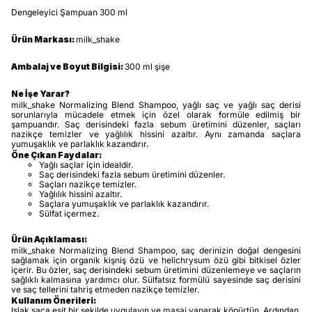
Dengeleyici Şampuan 300 ml
Ürün Markası:
milk_shake
Ambalaj ve Boyut Bilgisi:
300 ml şişe
Ne İşe Yarar?
milk_shake Normalizing Blend Shampoo, yağlı saç ve yağlı saç derisi
sorunlarıyla mücadele etmek için özel olarak formüle edilmiş bir
şampuandır. Saç derisindeki fazla sebum üretimini düzenler, saçları
nazikçe temizler ve yağlılık hissini azaltır. Aynı zamanda saçlara
yumuşaklık ve parlaklık kazandırır.
Öne Çıkan Faydalar:
Yağlı saçlar için idealdir.
Saç derisindeki fazla sebum üretimini düzenler.
Saçları nazikçe temizler.
Yağlılık hissini azaltır.
Saçlara yumuşaklık ve parlaklık kazandırır.
Sülfat içermez.
Ürün Açıklaması:
milk_shake Normalizing Blend Shampoo, saç derinizin doğal dengesini
sağlamak için organik kişniş özü ve helichrysum özü gibi bitkisel özler
içerir. Bu özler, saç derisindeki sebum üretimini düzenlemeye ve saçların
sağlıklı kalmasına yardımcı olur. Sülfatsız formülü sayesinde saç derisini
ve saç tellerini tahriş etmeden nazikçe temizler.
Kullanım Önerileri:
Islak saça eşit bir şekilde uygulayın ve masaj yaparak köpürtün. Ardından,