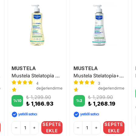
MUSTELA
MUSTELA
 200ml
Mustela Stelatopia Cleansing Oil 500 ml
Mustela Stelatopia+ Lipid Replenishing Cream 300 ml
4
3
e
değerlendirme
değerlendirme
₺ 1,299.90
₺ 1,299.90
%
10
%
2
₺ 1,166.93
₺ 1,268.19
SEPETE
SEPETE
EKLE
EKLE