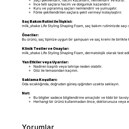
Saçı şekillendirir, hacim kazandırır, nemlendirir ve korur.
İnce telli saçlara hacim ve dolgunluk kazandırır.
Kuru ve yıpranmış saçları nemlendirir ve yumuşatır.
Fönle şekillendirilen saçlara şekil vermeyi kolaylaştırır.
Saç Bakım Rutini ile İlişkisi:
milk_shake Life Styling Shaping Foam, saç bakım rutininizde saçı ş
Öneriler:
Bu ürünü, saç tipinize uygun bir şampuan ve saç kremi ile birlikte k
Klinik Testler ve Onaylar:
milk_shake Life Styling Shaping Foam, dermatolojik olarak test edil
Yan Etkiler veya Uyarılar:
Nadiren kaşıntı veya tahrişe neden olabilir.
Göz ile temasından kaçının.
Saklama Koşulları:
Oda sıcaklığında, doğrudan güneş ışığından uzakta saklayın.
Not:
Bu bilgiler sadece bilgilendirme amaçlıdır ve tıbbi bir tavs
Herhangi bir ürünü kullanmadan önce, doktorunuza veya e
Yorumlar