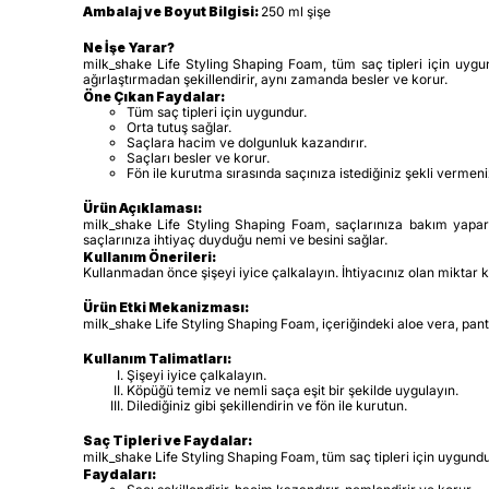
Ambalaj ve Boyut Bilgisi:
250 ml şişe
Ne İşe Yarar?
milk_shake Life Styling Shaping Foam, tüm saç tipleri için uygun
ağırlaştırmadan şekillendirir, aynı zamanda besler ve korur.
Öne Çıkan Faydalar:
Tüm saç tipleri için uygundur.
Orta tutuş sağlar.
Saçlara hacim ve dolgunluk kazandırır.
Saçları besler ve korur.
Fön ile kurutma sırasında saçınıza istediğiniz şekli vermeniz
Ürün Açıklaması:
milk_shake Life Styling Shaping Foam, saçlarınıza bakım yaparke
saçlarınıza ihtiyaç duyduğu nemi ve besini sağlar.
Kullanım Önerileri:
Kullanmadan önce şişeyi iyice çalkalayın. İhtiyacınız olan miktar ka
Ürün Etki Mekanizması:
milk_shake Life Styling Shaping Foam, içeriğindeki aloe vera, pant
Kullanım Talimatları:
Şişeyi iyice çalkalayın.
Köpüğü temiz ve nemli saça eşit bir şekilde uygulayın.
Dilediğiniz gibi şekillendirin ve fön ile kurutun.
Saç Tipleri ve Faydalar:
milk_shake Life Styling Shaping Foam, tüm saç tipleri için uygundu
Faydaları: