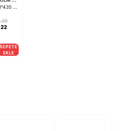
REF STOCKHOLM SWEDEN
Ref Mousse N°435 250 ml
0.00
.22
SEPETE
EKLE