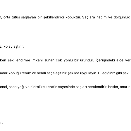
, orta tutuş sağlayan bir şekillendirici köpüktür. Saçlara hacim ve dolgunluk 
i kolaylaştırır.
n şekillendirme imkanı sunan çok yönlü bir üründür. İçeriğindeki aloe vera,
dar köpüğü temiz ve nemli saça eşit bir şekilde uygulayın. Dilediğiniz gibi şekill
enol, shea yağı ve hidrolize keratin sayesinde saçları nemlendirir, besler, onar
r.