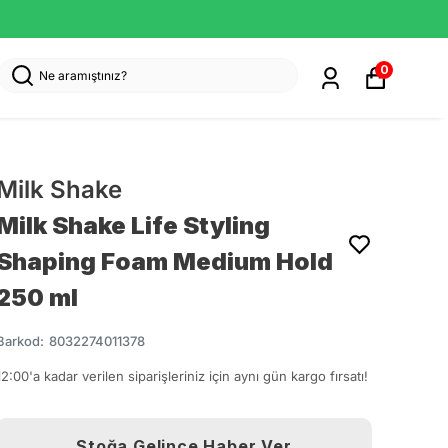
0
Milk Shake
Milk Shake Life Styling
Shaping Foam Medium Hold
250 ml
Barkod
:
8032274011378
12:00'a kadar verilen siparişleriniz için aynı gün kargo fırsatı!
Stoğa Gelince Haber Ver