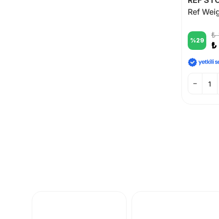
₺
%
29
₺