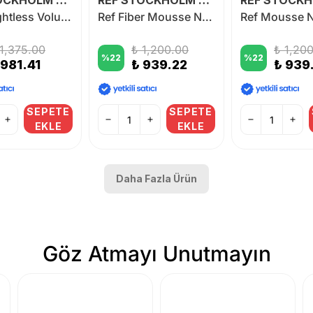
REF STOCKHOLM SWEDEN
REF STOCKHOLM SWEDEN
Ref Weightless Volume Refreshing Mousse 200 ml
Ref Fiber Mousse N°345 250 ml
 1,375.00
₺ 1,200.00
₺ 1,20
%
22
%
22
 981.41
₺ 939.22
₺ 939
SEPETE
SEPETE
EKLE
EKLE
Daha Fazla Ürün
Göz Atmayı Unutmayın