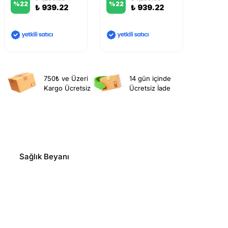
%
22
%
22
%
29
₺ 939.22
₺ 939.22
750₺ ve Üzeri
14 gün içinde
Kargo Ücretsiz
Ücretsiz İade
Sağlık Beyanı