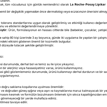
ullanın.
rak, tüm vücudunuz için günlük nemlendirici olarak
La Roche-Posay Lipika
nemli bir değişiklik yapmadan önce dermatolog veya eczacınızın önerisini alma
rans standartlarına uygun olarak geliştirilmiş ve etkinliği kullanıcı değerlend
nu ve etkilerini değerlendirmeye yöneliktir.
ştir:
Ürün, formülasyonun en hassas ciltlerde bile (bebekler, çocuklar, yeti
e sahip 80 kişi üzerinde 3 ay boyunca, günde iki uygulama ile yapılan bir çalış
rindeki etkisini gösteren önemli bir kozmetik bulgudur.
 düzeyde tutacak şekilde geliştirilmiştir.
iz:
i durumunda, derhal bol ve temiz su ile iyice yıkayınız.
n bir alerjiniz veya hassasiyetiniz varsa, ürünü kullanmayınız.
ssi gibi) gözlemlemeniz durumunda, ürünü kullanmayı derhal durdurun ve bir sağ
 uygulamayınız.
n doğru saklama koşullarına uyulması önemlidir:
) ve doğrudan güneş ışığına veya aşırı ısı kaynaklarına maruz kalmayacak bir ye
masını kesmek ve formülün bozulmasını önlemek için sıkıca kapattığınızdan em
 göremeyeceği bir yerde muhafaza ediniz.
ilmesi tavsiye edilir.