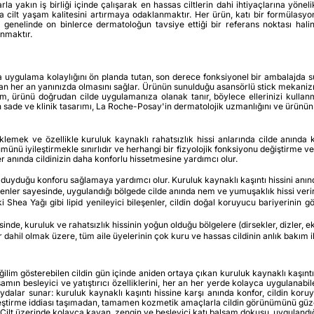
 yakın iş birliği içinde çalışarak en hassas ciltlerin dahi ihtiyaçlarına yöneli
 cilt yaşam kalitesini artırmaya odaklanmaktır. Her ürün, katı bir formülasyon 
genelinde on binlerce dermatoloğun tavsiye ettiği bir referans noktası haline
unmaktır.
a uygulama kolaylığını ön planda tutan, son derece fonksiyonel bir ambalajda s
lan her an yanınızda olmasını sağlar. Ürünün sunulduğu asansörlü stick mekanizm
rım, ürünü doğrudan cilde uygulamanıza olanak tanır, böylece ellerinizi kullan
ade ve klinik tasarımı, La Roche-Posay'in dermatolojik uzmanlığını ve ürünün gü
lemek ve özellikle kuruluk kaynaklı rahatsızlık hissi anlarında cilde anında 
nü iyileştirmekle sınırlıdır ve herhangi bir fizyolojik fonksiyonu değiştirme ve
r anında cildinizin daha konforlu hissetmesine yardımcı olur.
 duyduğu konforu sağlamaya yardımcı olur. Kuruluk kaynaklı kaşıntı hissini anınd
enler sayesinde, uygulandığı bölgede cilde anında nem ve yumuşaklık hissi verir
i Shea Yağı gibi lipid yenileyici bileşenler, cildin doğal koruyucu bariyerinin 
inde, kuruluk ve rahatsızlık hissinin yoğun olduğu bölgelere (dirsekler, dizler, e
dahil olmak üzere, tüm aile üyelerinin çok kuru ve hassas cildinin anlık bakım iht
m gösterebilen cildin gün içinde aniden ortaya çıkan kuruluk kaynaklı kaşıntı his
samın besleyici ve yatıştırıcı özelliklerini, her an her yerde kolayca uygulanab
k faydalar sunar: kuruluk kaynaklı kaşıntı hissine karşı anında konfor, cildin
yileştirme iddiası taşımadan, tamamen kozmetik amaçlarla cildin görünümünü güze
lt üzerinde kolayca kayan, zengin ve besleyici katı balsam dokusu, uygulandığı 