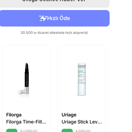
Filorga
Uriage
Uriage
Filorga Time-Filler Lips 4 g
Uriage Stick Levres 4 gr
₺ 1,999.00
₺ 599.00