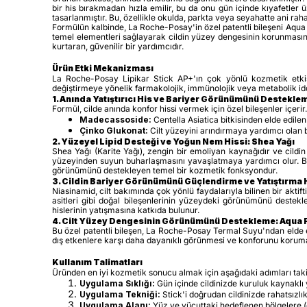
bir his bırakmadan hızla emilir, bu da onu gün içinde kıyafetler üz
tasarlanmıştır. Bu, özellikle okulda, parkta veya seyahatte ani rah
Formülün kalbinde, La Roche-Posay'in özel patentli bileşeni Aqua 
temel elementleri sağlayarak cildin yüzey dengesinin korunmasına
kurtaran, güvenilir bir yardımcıdır.
Ürün Etki Mekanizması
La Roche-Posay Lipikar Stick AP+'ın çok yönlü kozmetik etkisi, 
değiştirmeye yönelik farmakolojik, immünolojik veya metabolik id
1. Anında Yatıştırıcı His ve Bariyer Görünümünü Destek
Formül, cilde anında konfor hissi vermek için özel bileşenler içerir.
Madecassoside:
Centella Asiatica bitkisinden elde edilen b
Çinko Glukonat:
Cilt yüzeyini arındırmaya yardımcı olan b
2. Yüzeyel Lipid Desteği ve Yoğun Nem Hissi: Shea Yağı
Shea Yağı (Karite Yağı), zengin bir emoliyan kaynağıdır ve cildin 
yüzeyinden suyun buharlaşmasını yavaşlatmaya yardımcı olur. Bu 
görünümünü destekleyen temel bir kozmetik fonksyondur.
3. Cildin Bariyer Görünümünü Güçlendirme ve Yatıştırma H
Niasinamid, cilt bakımında çok yönlü faydalarıyla bilinen bir aktif
asitleri gibi doğal bileşenlerinin yüzeydeki görünümünü destekle
hislerinin yatışmasına katkıda bulunur.
4. Cilt Yüzey Dengesinin Görünümünü Destekleme: Aqua 
Bu özel patentli bileşen, La Roche-Posay Termal Suyu'ndan elde 
dış etkenlere karşı daha dayanıklı görünmesi ve konforunu korumas
Kullanım Talimatları
Üründen en iyi kozmetik sonucu almak için aşağıdaki adımları taki
Uygulama Sıklığı:
Gün içinde cildinizde kuruluk kaynaklı 
Uygulama Tekniği:
Stick'i doğrudan cildinizde rahatsızlı
Uygulama Alanı:
Yüz ve vücuttaki hedeflenen bölgelere (d