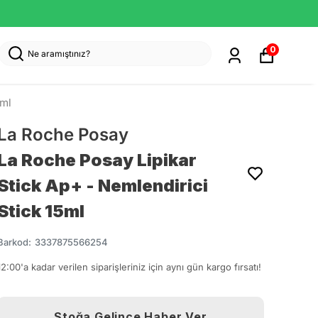
0
5ml
La Roche Posay
La Roche Posay Lipikar
Stick Ap+ - Nemlendirici
Stick 15ml
Barkod
:
3337875566254
12:00'a kadar verilen siparişleriniz için aynı gün kargo fırsatı!
Stoğa Gelince Haber Ver