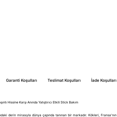
%
9
%
36
₺ 1,721.95
₺ 257.50
Garanti Koşulları
Teslimat Koşulları
İade Koşulları
ntı Hissine Karşı Anında Yatıştırıcı Etkili Stick Bakım
daki derin mirasıyla dünya çapında tanınan bir markadır. Kökleri, Fransa'nın 