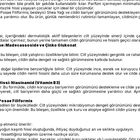
erinden bile pratik bir şekilde kullanılabilir kılar. Parfüm içermeyen minimalis
atsızlık hissi yaşayan çocuklar için ideal bir çözümdür.
Posae Filiformis, besleyici Shea Yağı ve cildin bariyer görünümünü destekleyen N
 yardımcı olur. Bu ürün, günlük nemlendirici rutininizi tamamlayan, cildinizin
içeriğindeki dermatolojik aktif bileşenlerin cilt yüzeyinde sinerji içinde ça
dialar içermez; bunun yerine tamamen cildin görünümünü ve hissini geçici olara
leme: Madecassoside ve Çinko Glukonat
u bileşen, cildi yatıştırıcı özellikleriyle bilinir. Cilt yüzeyindeki gerginlik ve rah
u bileşen, cildin daha dengeli ve sağlıklı görünmesine katkıda bulunur.
doğal lipidlerine benzerliğiyle bilinir. Cilt yüzeyinde ince, esnek ve koruyucu
sayede cildin nemli hissini daha uzun süre korumasına destek olur ve cilde anı
issi: Niasinamid (Vitamin B3)
tir. Bu formülde, cildin koruyucu bariyerinin görünümünü destekleme ve cilde yatı
yerek, cilt bariyerinin daha güçlü ve sağlıklı görünmesine yardımcı olur. Ayn
Posae Filiformis
edilen bir biyokütledir. Cilt yüzeyindeki mikrobiyomun dengeli görünümünü des
ı için önemlidir. Bu bileşen, özellikle çok kuru ve atopiye eğilimli cildin yüze
p etmeniz önerilir:
yoğun kaşıntı hissi oluştuğunda, ihtiyaç duyduğunuz an ve sıklıkta uygulayın.
k hissettiğiniz bölgenin üzerine nazikçe sürün.
irsekler, dizler, kollar, bacaklar, yüzdeki kuru noktalar vb.) uygulanabilir. Göz