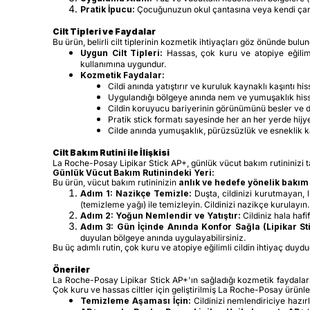
Pratik İpucu:
Çocuğunuzun okul çantasına veya kendi çanta
Cilt Tipleri ve Faydalar
Bu ürün, belirli cilt tiplerinin kozmetik ihtiyaçları göz önünde bul
Uygun Cilt Tipleri:
Hassas, çok kuru ve atopiye eğilim gö
kullanımına uygundur.
Kozmetik Faydalar:
Cildi anında yatıştırır ve kuruluk kaynaklı kaşıntı hi
Uygulandığı bölgeye anında nem ve yumuşaklık hissi
Cildin koruyucu bariyerinin görünümünü besler ve d
Pratik stick formatı sayesinde her an her yerde hij
Cilde anında yumuşaklık, pürüzsüzlük ve esneklik k
Cilt Bakım Rutini ile İlişkisi
La Roche-Posay Lipikar Stick AP+, günlük vücut bakım rutininizi t
Günlük Vücut Bakım Rutinindeki Yeri:
Bu ürün, vücut bakım rutininizin
anlık ve hedefe yönelik bakım
Adım 1: Nazikçe Temizle:
Duşta, cildinizi kurutmayan, l
(temizleme yağı) ile temizleyin. Cildinizi nazikçe kurulayın.
Adım 2: Yoğun Nemlendir ve Yatıştır:
Cildiniz hala haf
Adım 3: Gün İçinde Anında Konfor Sağla (Lipikar St
duyulan bölgeye anında uygulayabilirsiniz.
Bu üç adımlı rutin, çok kuru ve atopiye eğilimli cildin ihtiyaç duy
Öneriler
La Roche-Posay Lipikar Stick AP+'ın sağladığı kozmetik faydaları e
Çok kuru ve hassas ciltler için geliştirilmiş La Roche-Posay ürünl
Temizleme Aşaması İçin:
Cildinizi nemlendiriciye hazır