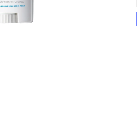
Filorga
Nuxe
Filorga Hyalu Filler Lips Volumizing Lip Balm 4g
Nuxe Nemlendirici ve Koruyucu Stick Dudak Kremi 4 gr
₺ 1,899.00
₺ 400.00