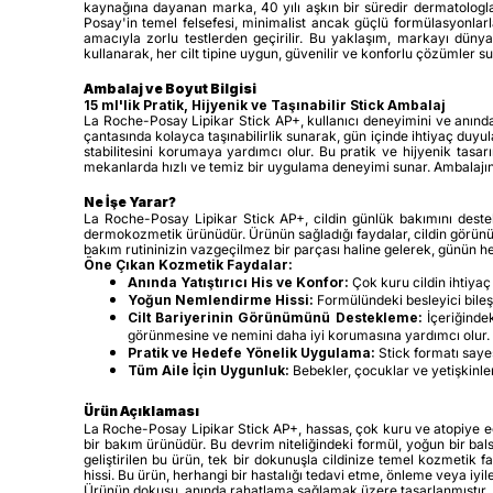
kaynağına dayanan marka, 40 yılı aşkın bir süredir dermatologlarla
Posay'in temel felsefesi, minimalist ancak güçlü formülasyonlarla
amacıyla zorlu testlerden geçirilir. Bu yaklaşım, markayı dünya 
kullanarak, her cilt tipine uygun, güvenilir ve konforlu çözümler s
Ambalaj ve Boyut Bilgisi
15 ml'lik Pratik, Hijyenik ve Taşınabilir Stick Ambalaj
La Roche-Posay Lipikar Stick AP+, kullanıcı deneyimini ve anınd
çantasında kolayca taşınabilirlik sunarak, gün içinde ihtiyaç duyu
stabilitesini korumaya yardımcı olur. Bu pratik ve hijyenik tasa
mekanlarda hızlı ve temiz bir uygulama deneyimi sunar. Ambalajın s
Ne İşe Yarar?
La Roche-Posay Lipikar Stick AP+, cildin günlük bakımını destek
dermokozmetik ürünüdür. Ürünün sağladığı faydalar, cildin görünümü
bakım rutininizin vazgeçilmez bir parçası haline gelerek, günün he
Öne Çıkan Kozmetik Faydalar:
Anında Yatıştırıcı His ve Konfor:
Çok kuru cildin ihtiyaç
Yoğun Nemlendirme Hissi:
Formülündeki besleyici bileş
Cilt Bariyerinin Görünümünü Destekleme:
İçeriğindek
görünmesine ve nemini daha iyi korumasına yardımcı olur.
Pratik ve Hedefe Yönelik Uygulama:
Stick formatı sayes
Tüm Aile İçin Uygunluk:
Bebekler, çocuklar ve yetişkinler 
Ürün Açıklaması
La Roche-Posay Lipikar Stick AP+, hassas, çok kuru ve atopiye eğili
bir bakım ürünüdür. Bu devrim niteliğindeki formül, yoğun bir bal
geliştirilen bu ürün, tek bir dokunuşla cildinize temel kozmeti
hissi. Bu ürün, herhangi bir hastalığı tedavi etme, önleme veya i
Ürünün dokusu, anında rahatlama sağlamak üzere tasarlanmıştır. Ci