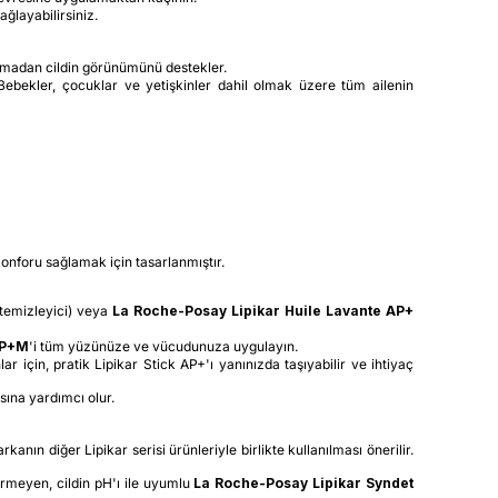
ğlayabilirsiniz.
 taşımadan cildin görünümünü destekler.
. Bebekler, çocuklar ve yetişkinler dahil olmak üzere tüm ailenin
onforu sağlamak için tasarlanmıştır.
temizleyici) veya
La Roche-Posay Lipikar Huile Lavante AP+
AP+M
'i tüm yüzünüze ve vücudunuza uygulayın.
ar için, pratik Lipikar Stick AP+'ı yanınızda taşıyabilir ve ihtiyaç
sına yardımcı olur.
ın diğer Lipikar serisi ürünleriyle birlikte kullanılması önerilir.
ermeyen, cildin pH'ı ile uyumlu
La Roche-Posay Lipikar Syndet