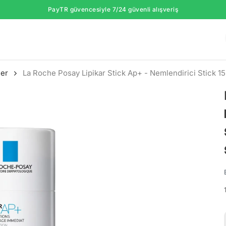
PayTR güvencesiyle 7/24 güvenli alışveriş
ler
La Roche Posay Lipikar Stick Ap+ - Nemlendirici Stick 1