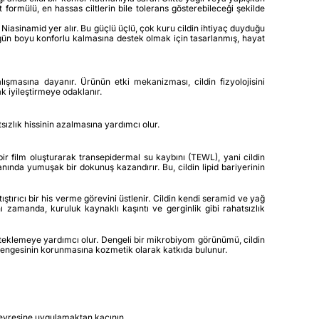
t formülü, en hassas ciltlerin bile tolerans gösterebileceği şekilde
iasinamid yer alır. Bu güçlü üçlü, çok kuru cildin ihtiyaç duyduğu
 gün boyu konforlu kalmasına destek olmak için tasarlanmış, hayat
lışmasına dayanır. Ürünün etki mekanizması, cildin fizyolojisini
k iyileştirmeye odaklanır.
atsızlık hissinin azalmasına yardımcı olur.
 bir film oluşturarak transepidermal su kaybını (TEWL), yani cildin
nda yumuşak bir dokunuş kazandırır. Bu, cildin lipid bariyerinin
ştırıcı bir his verme görevini üstlenir. Cildin kendi seramid ve yağ
ı zamanda, kuruluk kaynaklı kaşıntı ve gerginlik gibi rahatsızlık
teklemeye yardımcı olur. Dengeli bir mikrobiyom görünümü, cildin
y dengesinin korunmasına kozmetik olarak katkıda bulunur.
 çevresine uygulamaktan kaçının.