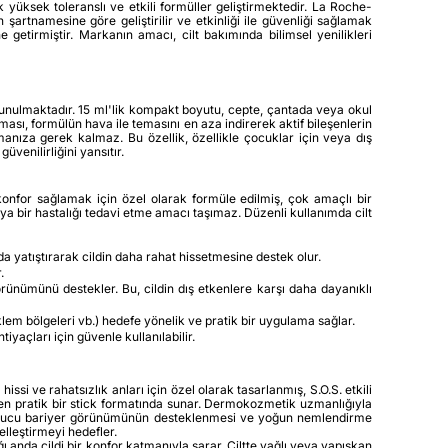
k yüksek toleranslı ve etkili formüller geliştirmektedir. La Roche-
şartnamesine göre geliştirilir ve etkinliği ile güvenliği sağlamak
 getirmiştir. Markanın amacı, cilt bakımında bilimsel yenilikleri
unulmaktadır. 15 ml'lik kompakt boyutu, cepte, çantada veya okul
ası, formülün hava ile temasını en aza indirerek aktif bileşenlerin
manıza gerek kalmaz. Bu özellik, özellikle çocuklar için veya dış
venilirliğini yansıtır.
konfor sağlamak için özel olarak formüle edilmiş, çok amaçlı bir
ya bir hastalığı tedavi etme amacı taşımaz. Düzenli kullanımda cilt
a yatıştırarak cildin daha rahat hissetmesine destek olur.
.
görünümünü destekler. Bu, cildin dış etkenlere karşı daha dayanıklı
klem bölgeleri vb.) hedefe yönelik ve pratik bir uygulama sağlar.
iyaçları için güvenle kullanılabilir.
si ve rahatsızlık anları için özel olarak tasarlanmış, S.O.S. etkili
ilen pratik bir stick formatında sunar. Dermokozmetik uzmanlığıyla
 koruyucu bariyer görünümünün desteklenmesi ve yoğun nemlendirme
lleştirmeyi hedefler.
anda cildi bir konfor katmanıyla sarar. Ciltte yağlı veya yapışkan