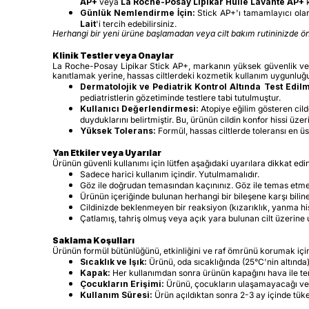
AP+
veya
La Roche-Posay Lipikar Huile Lavante AP+
k
Günlük Nemlendirme İçin:
Stick AP+'ı tamamlayıcı ola
Lait
'i tercih edebilirsiniz.
Herhangi bir yeni ürüne başlamadan veya cilt bakım rutininizde ö
Klinik Testler veya Onaylar
La Roche-Posay Lipikar Stick AP+, markanın yüksek güvenlik ve tole
kanıtlamak yerine, hassas ciltlerdeki kozmetik kullanım uygunluğu
Dermatolojik ve Pediatrik Kontrol Altında Test Edilmi
pediatristlerin gözetiminde testlere tabi tutulmuştur.
Kullanıcı Değerlendirmesi:
Atopiye eğilim gösteren cild
duyduklarını belirtmiştir. Bu, ürünün cildin konfor hissi üze
Yüksek Tolerans:
Formül, hassas ciltlerde toleransı en üst
Yan Etkiler veya Uyarılar
Ürünün güvenli kullanımı için lütfen aşağıdaki uyarılara dikkat edin
Sadece harici kullanım içindir. Yutulmamalıdır.
Göz ile doğrudan temasından kaçınınız. Göz ile temas etmes
Ürünün içeriğinde bulunan herhangi bir bileşene karşı biline
Cildinizde beklenmeyen bir reaksiyon (kızarıklık, yanma hi
Çatlamış, tahriş olmuş veya açık yara bulunan cilt üzerine
Saklama Koşulları
Ürünün formül bütünlüğünü, etkinliğini ve raf ömrünü korumak içi
Sıcaklık ve Işık:
Ürünü, oda sıcaklığında (25°C'nin altında
Kapak:
Her kullanımdan sonra ürünün kapağını hava ile te
Çocukların Erişimi:
Ürünü, çocukların ulaşamayacağı ve
Kullanım Süresi:
Ürün açıldıktan sonra 2-3 ay içinde tüket