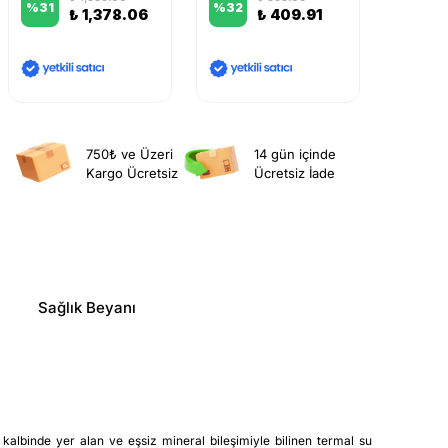
%
31
%
32
%
11
₺ 1,378.06
₺ 409.91
750₺ ve Üzeri
14 gün içinde
Kargo Ücretsiz
Ücretsiz İade
Sağlık Beyanı
kalbinde yer alan ve eşsiz mineral bileşimiyle bilinen termal su