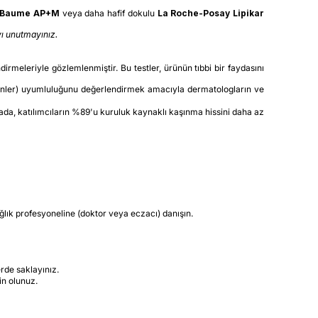
r Baume AP+M
veya daha hafif dokulu
La Roche-Posay Lipikar
yı unutmayınız.
irmeleriyle gözlemlenmiştir. Bu testler, ürünün tıbbi bir faydasını
şkinler) uyumluluğunu değerlendirmek amacıyla dermatologların ve
mada, katılımcıların %89'u kuruluk kaynaklı kaşınma hissini daha az
lık profesyoneline (doktor veya eczacı) danışın.
rde saklayınız.
in olunuz.