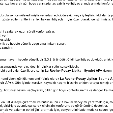
nıza koyarak gün boyu yanınızda taşıyabilir ve ihtiyaç anında anında konfor sa
undurularak formüle edilmiştir ve tedavi edici, önleyici veya iyileştirici iddialar
sterebilen ciltlerin anlık bakım ihtiyaçları için özel olarak geliştirilmiştir
ssini azaltarak uzun süreli konfor sağlar.
 verir.
estekler.
yenik ve hedefe yönelik uygulama imkanı sunar.
azandırır.
amamlayan, hedefe yönelik bir S.O.S. ürünüdür. Cildinize ihtiyaç duyduğu anlık k
aşamasında yer alır. İdeal bir Lipikar rutini şu şekildedir:
ipid yenileyici özelliklere sahip
La Roche-Posay Lipikar Syndet AP+
(krem 
if nemliyken, günlük nemlendiriciniz olarak
La Roche-Posay Lipikar Baume 
ick AP+):
Gün içinde kuruluk kaynaklı kaşıntı hissinin aniden ortaya çıktığı anl
duğu bütünsel bakımı sağlayarak, cildin gün boyu konforlu, nemli ve dengeli kalma
n üst düzeye çıkarmak ve bütünsel bir cilt bakım deneyimi yaratmak için, markan
eri, birbiriyle uyumlu çalışarak cildinizin konforunu ve görünümünü destekler.
lamak ve bakımın etkinliğini artırmak için, banyo rutininizde mutlaka sabun iç