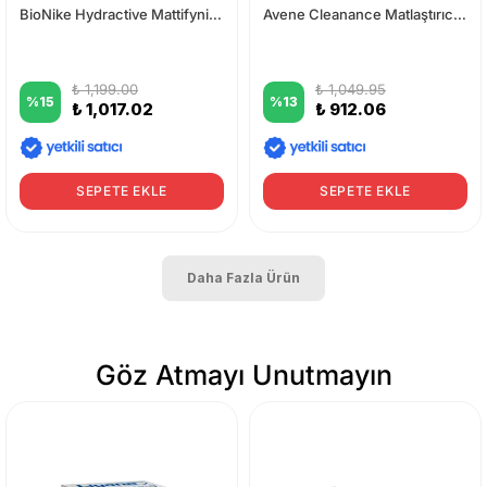
BioNike Hydractive Mattifynig Moisturising Fluid 40 ml
Avene Cleanance Matlaştırıcı Krem 50 ml - Temizleme Jeli Hediye
₺ 1,199.00
₺ 1,049.95
%
15
%
13
₺ 1,017.02
₺ 912.06
SEPETE EKLE
SEPETE EKLE
Daha Fazla Ürün
Göz Atmayı Unutmayın