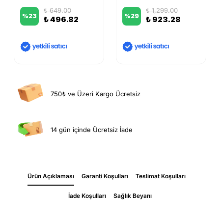
₺ 649.00
₺ 1,299.00
%
23
%
29
₺ 496.82
₺ 923.28
750₺ ve Üzeri Kargo Ücretsiz
14 gün içinde Ücretsiz İade
Ürün Açıklaması
Garanti Koşulları
Teslimat Koşulları
İade Koşulları
Sağlık Beyanı