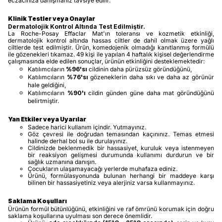
eczacınıza danışmanız tavsiye edilir.
Klinik Testler veya Onaylar
Dermatolojik Kontrol Altında Test Edilmiştir.
La Roche-Posay Effaclar Mat'ın toleransı ve kozmetik etkinliği,
dermatolojik kontrol altında hassas ciltler de dahil olmak üzere yağlı
ciltlerde test edilmiştir. Ürün, komedojenik olmadığı kanıtlanmış formülü
ile gözenekleri tıkamaz. 49 kişi ile yapılan 4 haftalık kişisel değerlendirme
çalışmasında elde edilen sonuçlar, ürünün etkinliğini desteklemektedir:
Katılımcıların
%96'sı
cildinin daha pürüzsüz göründüğünü,
Katılımcıların
%76'sı
gözeneklerin daha sıkı ve daha az görünür
hale geldiğini,
Katılımcıların
%90'ı
cildin günden güne daha mat göründüğünü
belirtmiştir.
Yan Etkiler veya Uyarılar
Sadece harici kullanım içindir. Yutmayınız.
Göz çevresi ile doğrudan temasından kaçınınız. Temas etmesi
halinde derhal bol su ile durulayınız.
Cildinizde beklenmedik bir hassasiyet, kuruluk veya istenmeyen
bir reaksiyon gelişmesi durumunda kullanımı durdurun ve bir
sağlık uzmanına danışın.
Çocukların ulaşamayacağı yerlerde muhafaza ediniz.
Ürünü, formülasyonunda bulunan herhangi bir maddeye karşı
bilinen bir hassasiyetiniz veya alerjiniz varsa kullanmayınız.
Saklama Koşulları
Ürünün formül bütünlüğünü, etkinliğini ve raf ömrünü korumak için doğru
saklama koşullarına uyulması son derece önemlidir.