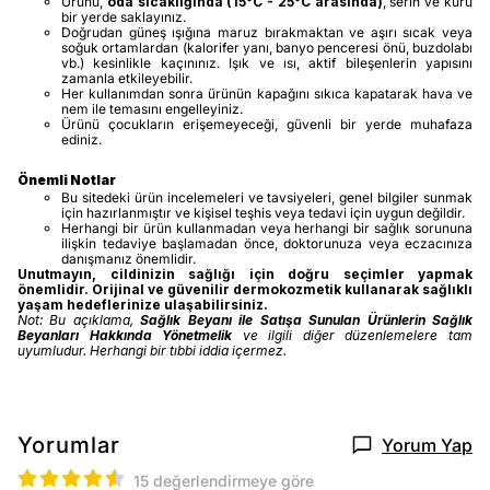
Ürünü,
oda sıcaklığında (15°C - 25°C arasında)
, serin ve kuru
bir yerde saklayınız.
Doğrudan güneş ışığına maruz bırakmaktan ve aşırı sıcak veya
soğuk ortamlardan (kalorifer yanı, banyo penceresi önü, buzdolabı
vb.) kesinlikle kaçınınız. Işık ve ısı, aktif bileşenlerin yapısını
zamanla etkileyebilir.
Her kullanımdan sonra ürünün kapağını sıkıca kapatarak hava ve
nem ile temasını engelleyiniz.
Ürünü çocukların erişemeyeceği, güvenli bir yerde muhafaza
ediniz.
Önemli Notlar
Bu sitedeki ürün incelemeleri ve tavsiyeleri, genel bilgiler sunmak
için hazırlanmıştır ve kişisel teşhis veya tedavi için uygun değildir.
Herhangi bir ürün kullanmadan veya herhangi bir sağlık sorununa
ilişkin tedaviye başlamadan önce, doktorunuza veya eczacınıza
danışmanız önemlidir.
Unutmayın, cildinizin sağlığı için doğru seçimler yapmak
önemlidir. Orijinal ve güvenilir dermokozmetik kullanarak sağlıklı
yaşam hedeflerinize ulaşabilirsiniz.
Not: Bu açıklama,
Sağlık Beyanı ile Satışa Sunulan Ürünlerin Sağlık
Beyanları Hakkında Yönetmelik
ve ilgili diğer düzenlemelere tam
uyumludur. Herhangi bir tıbbi iddia içermez.
Yorumlar
Yorum Yap
15 değerlendirmeye göre