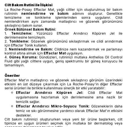
Cilt Bakım Rutini ile İlişkisi
La Roche-Posay Effaclar Mat, yağlı ciltler için oluşturulmuş bir bakım
rutininin
nemlendirme ve bakım
adımını oluşturur. Genellikle
temizleme ve tonikleme işlemlerinden sonra uygulanır. Cildi
nemlendirirken aynı zamanda matlaştırıcı ve gözenek görünümünü
sıkılaştırıcı bakım sunar.
Örnek Bütünsel Bakım Rutini:
1.
Temizleme:
Yüzünüzü Effaclar Arındırıcı Köpüren Jel ile
derinlemesine temizleyin.
2.
Tonikleme:
Gözenek görünümünü sıkılaştırmak ve cildi arındırmak
için Effaclar Tonik kullanın.
3.
Nemlendirme ve Bakım:
Cildinize nem kazandırmak ve parlamayı
kontrol altına almak için
Effaclar Mat
uygulayın.
4.
Güneş Koruma:
Gündüzleri, rutininizi mutlaka Anthelios Oil Control
Fluid gibi yağlı ciltlere uygun, geniş spektrumlu bir güneş koruyucu ile
tamamlayın.
Öneriler
Effaclar Mat'ın matlaştırıcı ve gözenek sıkılaştırıcı görünüm üzerindeki
etkisini en üst düzeye çıkarmak için La Roche-Posay'in diğer Effaclar
serisi ürünleri ile birlikte kullanılması sinerjik bir etki yaratabilir:
Effaclar Arındırıcı Köpüren Jel:
Cildi Effaclar Mat
uygulamasına hazırlamak için derinlemesine ama nazik bir
temizlik sağlar.
Effaclar Arındırıcı Mikro-Soyucu Tonik:
Gözeneklerin daha
temiz ve sıkı görünmesine yardımcı olarak Effaclar Mat'ın etkisini
destekler.
Cilt bakım rutininizi oluştururken veya yeni bir ürüne başlarken, cilt
tipinize en uygun ürünleri seçmek için mutlaka bir dermatolog veya