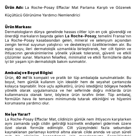
Ürün Adı:
La Roche-Posay Effaclar Mat Parlama Karşıtı ve Gözenek
Küçültücü Görünüme Yardımcı Nemlendirici
Ürün Markası
Dermatologların dünya genelinde hassas ciltler için en çok güvendiği ve
önerdiği markaların başında gelen
La Roche-Posay
, temelini Fransa'nın
La Roche-Posay kasabasından gelen, mineral ve selenyum açısından
zengin termal suyunun yatıştırıcı ve destekleyici özelliklerinden alır. Bu
eşsiz suyu, ileri dermatolojik uzmanlıkla birleştirerek, her cilt tipinin ve
ihtiyacının gereksinimlerine yönelik yüksek toleranslı, güvenli ve etkili
çözümler sunar. Markanın felsefesi, minimalist ve etkili formüllerle daha
iyi bir yaşam için dermatolojik bakım sunmaktır.
Ambalaj ve Boyut Bilgisi
Ürün,
40 ml
'lik kompakt ve pratik bir tüp ambalajda sunulmaktadır. Bu
boyut, hem günlük kullanım için idealdir hem de seyahat çantanızda
kolayca taşınabilir. İnce uçlu aplikatörü, ürünü istediğiniz bölgeye hedefe
yönelik olarak uygulamanıza ve her seferinde doğru miktarda ürün
kullanmanıza olanak tanır, böylece ürün israfını önler. Tüp ambalaj,
formülün hava ile temasını minimumda tutarak etkinliğini ve hijyenini
korumasına yardımcı olur.
Ne İşe Yarar?
La Roche-Posay Effaclar Mat, cildinizin günlük nem ihtiyacını karşılarken
aynı zamanda yağlı cildin getirdiği kozmetik endişeleri gidermek üzere
özel olarak formüle edilmiştir. Cilt yüzeyindeki fazla sebumdan
kaynaklanan parlamayı kontrol altına alarak cilde anında ve uzun süreli