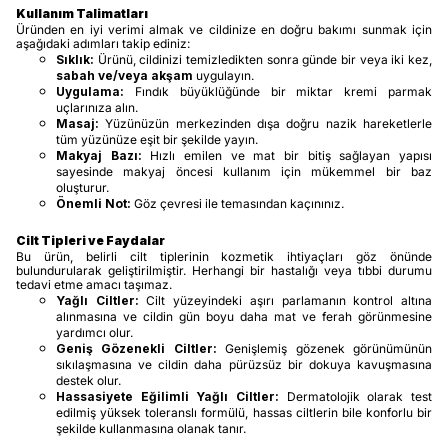
Kullanım Talimatları
Üründen en iyi verimi almak ve cildinize en doğru bakımı sunmak için
aşağıdaki adımları takip ediniz:
Sıklık:
Ürünü, cildinizi temizledikten sonra günde bir veya iki kez,
sabah ve/veya akşam
uygulayın.
Uygulama:
Fındık büyüklüğünde bir miktar kremi parmak
uçlarınıza alın.
Masaj:
Yüzünüzün merkezinden dışa doğru nazik hareketlerle
tüm yüzünüze eşit bir şekilde yayın.
Makyaj Bazı:
Hızlı emilen ve mat bir bitiş sağlayan yapısı
sayesinde makyaj öncesi kullanım için mükemmel bir baz
oluşturur.
Önemli Not:
Göz çevresi ile temasından kaçınınız.
Cilt Tipleri ve Faydalar
Bu ürün, belirli cilt tiplerinin kozmetik ihtiyaçları göz önünde
bulundurularak geliştirilmiştir. Herhangi bir hastalığı veya tıbbi durumu
tedavi etme amacı taşımaz.
Yağlı Ciltler:
Cilt yüzeyindeki aşırı parlamanın kontrol altına
alınmasına ve cildin gün boyu daha mat ve ferah görünmesine
yardımcı olur.
Geniş Gözenekli Ciltler:
Genişlemiş gözenek görünümünün
sıkılaşmasına ve cildin daha pürüzsüz bir dokuya kavuşmasına
destek olur.
Hassasiyete Eğilimli Yağlı Ciltler:
Dermatolojik olarak test
edilmiş yüksek toleranslı formülü, hassas ciltlerin bile konforlu bir
şekilde kullanmasına olanak tanır.