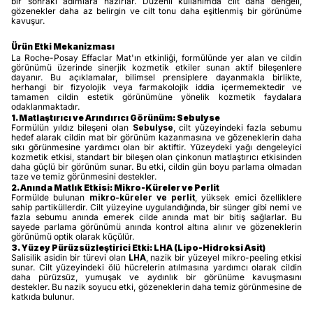
bir sonraki adımlara hazırlar. Düzenli kullanımda cilt daha dengeli,
gözenekler daha az belirgin ve cilt tonu daha eşitlenmiş bir görünüme
kavuşur.
Ürün Etki Mekanizması
La Roche-Posay Effaclar Mat'ın etkinliği, formülünde yer alan ve cildin
görünümü üzerinde sinerjik kozmetik etkiler sunan aktif bileşenlere
dayanır. Bu açıklamalar, bilimsel prensiplere dayanmakla birlikte,
herhangi bir fizyolojik veya farmakolojik iddia içermemektedir ve
tamamen cildin estetik görünümüne yönelik kozmetik faydalara
odaklanmaktadır.
1. Matlaştırıcı ve Arındırıcı Görünüm: Sebulyse
Formülün yıldız bileşeni olan
Sebulyse
, cilt yüzeyindeki fazla sebumu
hedef alarak cildin mat bir görünüm kazanmasına ve gözeneklerin daha
sıkı görünmesine yardımcı olan bir aktiftir. Yüzeydeki yağı dengeleyici
kozmetik etkisi, standart bir bileşen olan çinkonun matlaştırıcı etkisinden
daha güçlü bir görünüm sunar. Bu etki, cildin gün boyu parlama olmadan
taze ve temiz görünmesini destekler.
2. Anında Matlık Etkisi: Mikro-Küreler ve Perlit
Formülde bulunan
mikro-küreler ve perlit
, yüksek emici özelliklere
sahip partiküllerdir. Cilt yüzeyine uygulandığında, bir sünger gibi nemi ve
fazla sebumu anında emerek cilde anında mat bir bitiş sağlarlar. Bu
sayede parlama görünümü anında kontrol altına alınır ve gözeneklerin
görünümü optik olarak küçülür.
3. Yüzey Pürüzsüzleştirici Etki: LHA (Lipo-Hidroksi Asit)
Salisilik asidin bir türevi olan
LHA
, nazik bir yüzeyel mikro-peeling etkisi
sunar. Cilt yüzeyindeki ölü hücrelerin atılmasına yardımcı olarak cildin
daha pürüzsüz, yumuşak ve aydınlık bir görünüme kavuşmasını
destekler. Bu nazik soyucu etki, gözeneklerin daha temiz görünmesine de
katkıda bulunur.