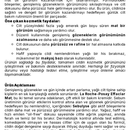
mat bir görünüm kazandırmak için tasarlanmıştır. Formülündeki
bileşenler, genişlemiş gözeneklerin görünümünü sıkılaştırmaya ve cilt
dokusunu daha pürüzsüz hale getirmeye yardımcı olur. Bu ürün, cildinize
sağlıklı ve dengeli bir görünüm kazandırmayı hedefleyen günlük cilt
bakım rutininizin önemli bir parçasıdır.
Öne çıkan kozmetik faydalar:
Cilt yüzeyindeki fazla yağı emerek gün boyu süren
mat bir
görünüm
sağlamaya yardımcı olur.
Düzenli kullanımda genişlemiş
gözeneklerin görünümünün
azalmasına
ve daha sıkı görünmesine destek olur.
Cilt dokusunun daha
pürüzsüz ve rafine
bir hal almasına katkıda
bulunur.
Hafif yapısıyla cildi nemlendirirken yağlı bir his bırakmaz,
mükemmel bir
makyaj bazı
olarak kullanılabilir.
Ürünün sağladığı bu faydalar, tamamen cildin kozmetik görünümünü
iyileştirmek ve bakımını desteklemekle sınırlıdır. Herhangi bir fizyolojik
durumu veya hastalığı tedavi etme, iyileştirme veya önleme amacı
taşımamaktadır.
Ürün Açıklaması
Genişlemiş gözenekler ve gün içinde artan parlama, yağlı cilt tipine sahip
kişilerin en sık karşılaştığı estetik sorunlardır.
La Roche-Posay Effaclar
Mat
, bu iki temel soruna odaklanan, çift etkili bir bakım kremidir. Sebum
üretiminin görünür etkilerini kontrol altına alan ve gözenek görünümünü
hedefleyen bu nemlendirici, içeriğindeki
Sebulyse
gibi aktif bileşenlerle
cildin daha mat ve pürüzsüz görünmesine yardımcı olur. Yağsız, hafif ve
hızlı emilen "oil-free" dokusu sayesinde ciltte ağırlık yapmaz, anında
ferah ve temiz bir his bırakır. Dermatolojik kontrol altında test edilmiş,
komedojenik olmayan ve hassas ciltler için de uygun olan bu formül,
cildin doğal dengesine saygı duyarak ihtiyaç duyduğu nemi sağlar ve onu