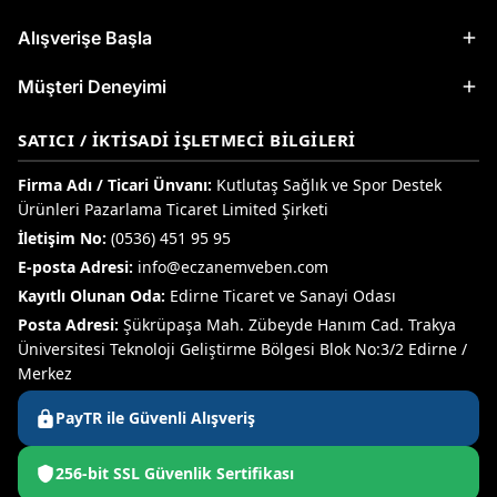
Alışverişe Başla
Müşteri Deneyimi
SATICI / İKTISADI İŞLETMECI BILGILERI
Firma Adı / Ticari Ünvanı:
Kutlutaş Sağlık ve Spor Destek
Ürünleri Pazarlama Ticaret Limited Şirketi
İletişim No:
(0536) 451 95 95
E-posta Adresi:
info@eczanemveben.com
Kayıtlı Olunan Oda:
Edirne Ticaret ve Sanayi Odası
Posta Adresi:
Şükrüpaşa Mah. Zübeyde Hanım Cad. Trakya
Üniversitesi Teknoloji Geliştirme Bölgesi Blok No:3/2 Edirne /
Merkez
PayTR ile Güvenli Alışveriş
256-bit SSL Güvenlik Sertifikası