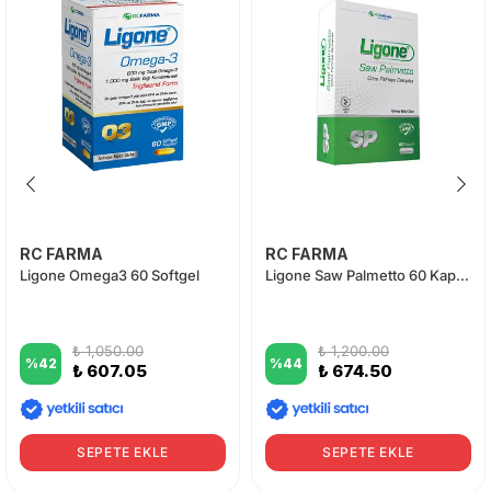
RC FARMA
RC FARMA
Ligone Omega3 60 Softgel
Ligone Saw Palmetto 60 Kapsül
₺ 1,050.00
₺ 1,200.00
%
42
%
44
₺ 607.05
₺ 674.50
SEPETE EKLE
SEPETE EKLE