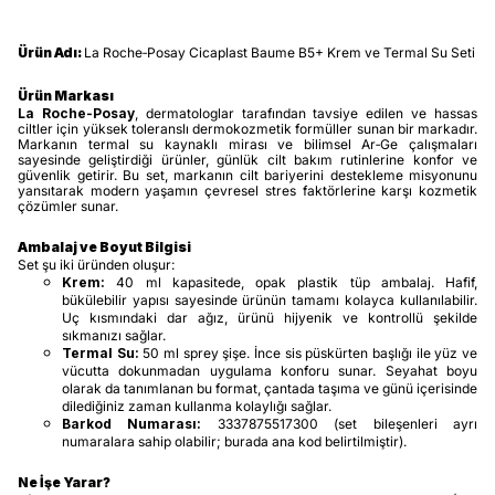
Ürün Adı:
La Roche‑Posay Cicaplast Baume B5+ Krem ve Termal Su Seti
Ürün Markası
La Roche‑Posay
, dermatologlar tarafından tavsiye edilen ve hassas
ciltler için yüksek toleranslı dermokozmetik formüller sunan bir markadır.
Markanın termal su kaynaklı mirası ve bilimsel Ar‑Ge çalışmaları
sayesinde geliştirdiği ürünler, günlük cilt bakım rutinlerine konfor ve
güvenlik getirir. Bu set, markanın cilt bariyerini destekleme misyonunu
yansıtarak modern yaşamın çevresel stres faktörlerine karşı kozmetik
çözümler sunar.
Ambalaj ve Boyut Bilgisi
Set şu iki üründen oluşur:
Krem:
40 ml kapasitede, opak plastik tüp ambalaj. Hafif,
bükülebilir yapısı sayesinde ürünün tamamı kolayca kullanılabilir.
Uç kısmındaki dar ağız, ürünü hijyenik ve kontrollü şekilde
sıkmanızı sağlar.
Termal Su:
50 ml sprey şişe. İnce sis püskürten başlığı ile yüz ve
vücutta dokunmadan uygulama konforu sunar. Seyahat boyu
olarak da tanımlanan bu format, çantada taşıma ve günü içerisinde
dilediğiniz zaman kullanma kolaylığı sağlar.
Barkod Numarası:
3337875517300 (set bileşenleri ayrı
numaralara sahip olabilir; burada ana kod belirtilmiştir).
Ne İşe Yarar?