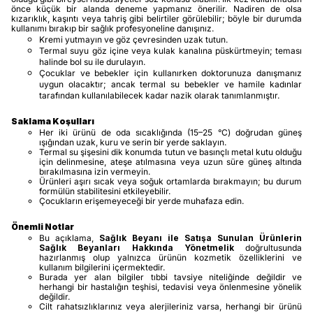
önce küçük bir alanda deneme yapmanız önerilir. Nadiren de olsa
kızarıklık, kaşıntı veya tahriş gibi belirtiler görülebilir; böyle bir durumda
kullanımı bırakıp bir sağlık profesyoneline danışınız.
Kremi yutmayın ve göz çevresinden uzak tutun.
Termal suyu göz içine veya kulak kanalına püskürtmeyin; teması
halinde bol su ile durulayın.
Çocuklar ve bebekler için kullanırken doktorunuza danışmanız
uygun olacaktır; ancak termal su bebekler ve hamile kadınlar
tarafından kullanılabilecek kadar nazik olarak tanımlanmıştır.
Saklama Koşulları
Her iki ürünü de oda sıcaklığında (15–25 °C) doğrudan güneş
ışığından uzak, kuru ve serin bir yerde saklayın.
Termal su şişesini dik konumda tutun ve basınçlı metal kutu olduğu
için delinmesine, ateşe atılmasına veya uzun süre güneş altında
bırakılmasına izin vermeyin.
Ürünleri aşırı sıcak veya soğuk ortamlarda bırakmayın; bu durum
formülün stabilitesini etkileyebilir.
Çocukların erişemeyeceği bir yerde muhafaza edin.
Önemli Notlar
Bu açıklama,
Sağlık Beyanı ile Satışa Sunulan Ürünlerin
Sağlık Beyanları Hakkında Yönetmelik
doğrultusunda
hazırlanmış olup yalnızca ürünün kozmetik özelliklerini ve
kullanım bilgilerini içermektedir.
Burada yer alan bilgiler tıbbi tavsiye niteliğinde değildir ve
herhangi bir hastalığın teşhisi, tedavisi veya önlenmesine yönelik
değildir.
Cilt rahatsızlıklarınız veya alerjileriniz varsa, herhangi bir ürünü