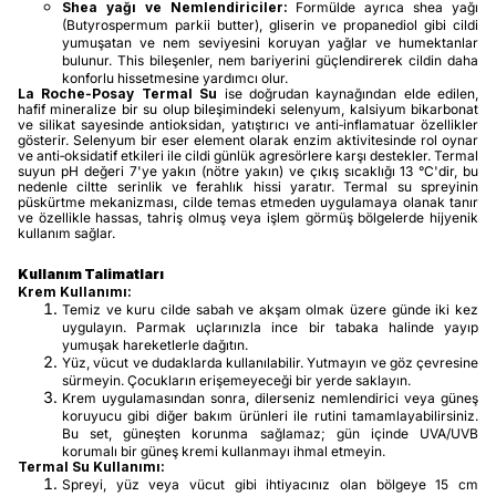
Shea yağı ve Nemlendiriciler:
Formülde ayrıca shea yağı
(Butyrospermum parkii butter), gliserin ve propanediol gibi cildi
yumuşatan ve nem seviyesini koruyan yağlar ve humektanlar
bulunur. This bileşenler, nem bariyerini güçlendirerek cildin daha
konforlu hissetmesine yardımcı olur.
La Roche‑Posay Termal Su
ise doğrudan kaynağından elde edilen,
hafif mineralize bir su olup bileşimindeki selenyum, kalsiyum bikarbonat
ve silikat sayesinde antioksidan, yatıştırıcı ve anti‑inflamatuar özellikler
gösterir. Selenyum bir eser element olarak enzim aktivitesinde rol oynar
ve anti‑oksidatif etkileri ile cildi günlük agresörlere karşı destekler. Termal
suyun pH değeri 7'ye yakın (nötre yakın) ve çıkış sıcaklığı 13 °C'dir, bu
nedenle ciltte serinlik ve ferahlık hissi yaratır. Termal su spreyinin
püskürtme mekanizması, cilde temas etmeden uygulamaya olanak tanır
ve özellikle hassas, tahriş olmuş veya işlem görmüş bölgelerde hijyenik
kullanım sağlar.
Kullanım Talimatları
Krem Kullanımı:
Temiz ve kuru cilde sabah ve akşam olmak üzere günde iki kez
uygulayın. Parmak uçlarınızla ince bir tabaka halinde yayıp
yumuşak hareketlerle dağıtın.
Yüz, vücut ve dudaklarda kullanılabilir. Yutmayın ve göz çevresine
sürmeyin. Çocukların erişemeyeceği bir yerde saklayın.
Krem uygulamasından sonra, dilerseniz nemlendirici veya güneş
koruyucu gibi diğer bakım ürünleri ile rutini tamamlayabilirsiniz.
Bu set, güneşten korunma sağlamaz; gün içinde UVA/UVB
korumalı bir güneş kremi kullanmayı ihmal etmeyin.
Termal Su Kullanımı:
Spreyi, yüz veya vücut gibi ihtiyacınız olan bölgeye 15 cm