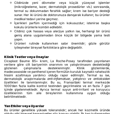
Cildinizde yeni dövmeler veya küçük yüzeysel işlemler
(mikroiğneleme, lazer, dermatolojik prosedürler vb.) sonrasında,
termal su dokunmadan ferahlık sağlar; krem ise bariyer desteği
sunar. Her iki ürünü de doktorunuza danışarak kullanın; bu ürünler
medikal tedavi yerine geçmez.
İçerikleri parfüm içermediği için kokusuzdur; istenirse başka
kokulu ürünlerle kombin edilebilir.
Cildiniz çok hassas veya alerjiye yatkın ise, herhangi bir ürünü
geniş alana uygulamadan önce küçük bir bölgede yama testi
yapın.
Ürünleri rutinde kullanırken sabır önemlidir; gözle görülür
iyileşmeler bireysel farklılıklara göre değişebilir.
Klinik Testler veya Onaylar
Cicaplast Baume B5+ krem, La Roche‑Posay tarafından yayınlanan
verilere göre cilt bariyerinin onarımını ve yatıştırılmasını desteklediği
gözlenen çalışmalarla desteklenmiştir. Klinik gözlemlerde,
madecassoside ve panthenol içeren formülün kuruluk kaynaklı rahatsızlık
hissini azaltmaya yardımcı olduğu rapor edilmiştir. Termal su ise,
dermatolojik araştırmalarda
anti‑inflamatuar, yatıştırıcı ve antioksidan
özellikleri ile tanımlanmıştır. Bu su, Fransa’daki termal merkezde
1000’den fazla kalite kontrol testinden geçirilmekte ve en fazla 7 gün
içinde şişelenmektedir. Ayrıca termal suyun anti‑irritant ve koruyucu
özelliklerinin tüm aile bireylerinin kullanımına uygun olduğu
belirtilmektedir.
Yan Etkiler veya Uyarılar
Bu ürünler genellikle yüksek toleranslıdır; ancak her kozmetik üründe
olduğu gibi bireysel hassasiyetler söz konusu olabilir. İlk kez kullanmadan