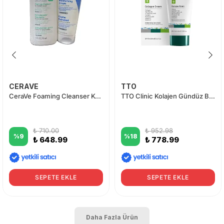
CERAVE
TTO
CeraVe Foaming Cleanser Köpüren Temizleyici 88 ml + Nemlendirici Krem 50 ml
TTO Clinic Kolajen Gündüz Bakım Kremi 50 ml
₺ 710.00
₺ 952.98
%
9
%
18
₺ 648.99
₺ 778.99
SEPETE EKLE
SEPETE EKLE
Daha Fazla Ürün