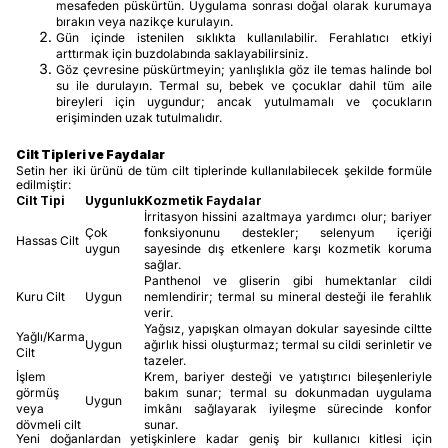
mesafeden püskürtün. Uygulama sonrası doğal olarak kurumaya
bırakın veya nazikçe kurulayın.
Gün içinde istenilen sıklıkta kullanılabilir. Ferahlatıcı etkiyi
arttırmak için buzdolabında saklayabilirsiniz.
Göz çevresine püskürtmeyin; yanlışlıkla göz ile temas halinde bol
su ile durulayın. Termal su, bebek ve çocuklar dahil tüm aile
bireyleri için uygundur; ancak yutulmamalı ve çocukların
erişiminden uzak tutulmalıdır.
Cilt Tipleri ve Faydalar
Setin her iki ürünü de tüm cilt tiplerinde kullanılabilecek şekilde formüle
edilmiştir:
Cilt Tipi
Uygunluk
Kozmetik Faydalar
İrritasyon hissini azaltmaya yardımcı olur; bariyer
Çok
fonksiyonunu destekler; selenyum içeriği
Hassas Cilt
uygun
sayesinde dış etkenlere karşı kozmetik koruma
sağlar.
Panthenol ve gliserin gibi humektanlar cildi
Kuru Cilt
Uygun
nemlendirir; termal su mineral desteği ile ferahlık
verir.
Yağsız, yapışkan olmayan dokular sayesinde ciltte
Yağlı/Karma
Uygun
ağırlık hissi oluşturmaz; termal su cildi serinletir ve
Cilt
tazeler.
İşlem
Krem, bariyer desteği ve yatıştırıcı bileşenleriyle
görmüş
bakım sunar; termal su dokunmadan uygulama
Uygun
veya
imkânı sağlayarak iyileşme sürecinde konfor
dövmeli cilt
sunar.
Yeni doğanlardan yetişkinlere kadar geniş bir kullanıcı kitlesi için