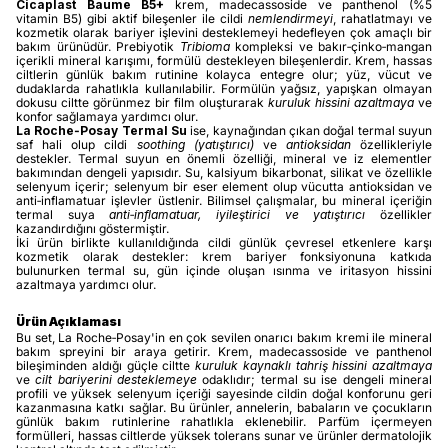
Cicaplast Baume B5+
krem, madecassoside ve panthenol (%5
vitamin B5) gibi aktif bileşenler ile cildi
nemlendirmeyi
, rahatlatmayı ve
kozmetik olarak bariyer işlevini desteklemeyi hedefleyen çok amaçlı bir
bakım ürünüdür. Prebiyotik
Tribioma
kompleksi ve bakır‑çinko‑mangan
içerikli mineral karışımı, formülü destekleyen bileşenlerdir. Krem, hassas
ciltlerin günlük bakım rutinine kolayca entegre olur; yüz, vücut ve
dudaklarda rahatlıkla kullanılabilir. Formülün yağsız, yapışkan olmayan
dokusu ciltte görünmez bir film oluşturarak
kuruluk hissini azaltmaya
ve
konfor sağlamaya yardımcı olur.
La Roche‑Posay Termal Su
ise, kaynağından çıkan doğal termal suyun
saf hali olup cildi
soothing (yatıştırıcı)
ve
antioksidan
özellikleriyle
destekler. Termal suyun en önemli özelliği, mineral ve iz elementler
bakımından dengeli yapısıdır. Su, kalsiyum bikarbonat, silikat ve özellikle
selenyum içerir; selenyum bir eser element olup vücutta antioksidan ve
anti‑inflamatuar işlevler üstlenir. Bilimsel çalışmalar, bu mineral içeriğin
termal suya
anti‑inflamatuar, iyileştirici ve yatıştırıcı
özellikler
kazandırdığını göstermiştir.
İki ürün birlikte kullanıldığında cildi günlük çevresel etkenlere karşı
kozmetik olarak destekler: krem bariyer fonksiyonuna katkıda
bulunurken termal su, gün içinde oluşan ısınma ve iritasyon hissini
azaltmaya yardımcı olur.
Ürün Açıklaması
Bu set, La Roche‑Posay'in en çok sevilen onarıcı bakım kremi ile mineral
bakım spreyini bir araya getirir. Krem, madecassoside ve panthenol
bileşiminden aldığı güçle ciltte
kuruluk kaynaklı tahriş hissini azaltmaya
ve
cilt bariyerini desteklemeye
odaklıdır; termal su ise dengeli mineral
profili ve yüksek selenyum içeriği sayesinde cildin doğal konforunu geri
kazanmasına katkı sağlar. Bu ürünler, annelerin, babaların ve çocukların
günlük bakım rutinlerine rahatlıkla eklenebilir. Parfüm içermeyen
formülleri, hassas ciltlerde yüksek tolerans sunar ve ürünler dermatolojik