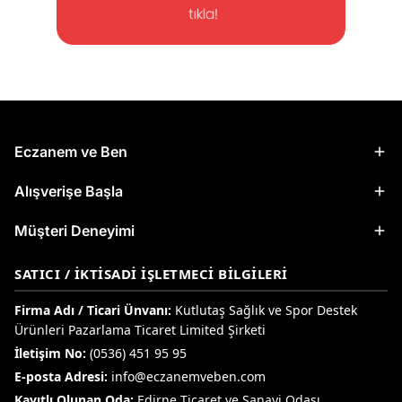
Eczanem ve Ben
Alışverişe Başla
Müşteri Deneyimi
SATICI / İKTISADI İŞLETMECI BILGILERI
Firma Adı / Ticari Ünvanı:
Kutlutaş Sağlık ve Spor Destek
Ürünleri Pazarlama Ticaret Limited Şirketi
İletişim No:
(0536) 451 95 95
E-posta Adresi:
info@eczanemveben.com
Kayıtlı Olunan Oda:
Edirne Ticaret ve Sanayi Odası