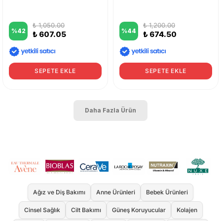
₺ 1,050.00
₺ 1,200.00
%
42
%
44
₺ 607.05
₺ 674.50
SEPETE EKLE
SEPETE EKLE
Daha Fazla Ürün
Ağız ve Diş Bakımı
Anne Ürünleri
Bebek Ürünleri
Cinsel Sağlık
Cilt Bakımı
Güneş Koruyucular
Kolajen