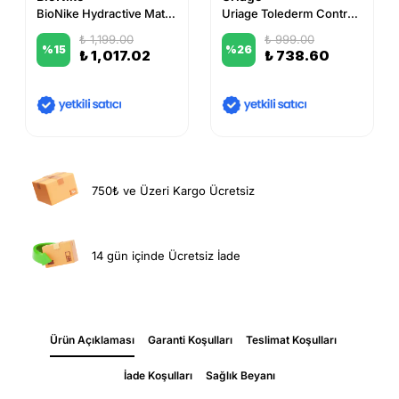
BioNike Hydractive Mattifynig Moisturising Fluid 40 ml
Uriage Tolederm Control Soothing Rich Care 40 ml
₺ 1,199.00
₺ 999.00
%
15
%
26
₺ 1,017.02
₺ 738.60
750₺ ve Üzeri Kargo Ücretsiz
14 gün içinde Ücretsiz İade
Ürün Açıklaması
Garanti Koşulları
Teslimat Koşulları
İade Koşulları
Sağlık Beyanı