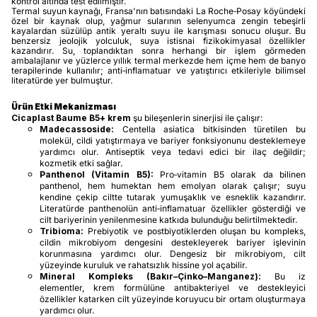
kontrol altında test edilmiştir.
Termal suyun kaynağı, Fransa'nın batısındaki La Roche‑Posay köyündeki
özel bir kaynak olup, yağmur sularının selenyumca zengin tebeşirli
kayalardan süzülüp antik yeraltı suyu ile karışması sonucu oluşur. Bu
benzersiz jeolojik yolculuk, suya istisnai fizikokimyasal özellikler
kazandırır. Su, toplandıktan sonra herhangi bir işlem görmeden
ambalajlanır ve yüzlerce yıllık termal merkezde hem içme hem de banyo
terapilerinde kullanılır; anti‑inflamatuar ve yatıştırıcı etkileriyle bilimsel
literatürde yer bulmuştur.
Ürün Etki Mekanizması
Cicaplast Baume B5+ krem
şu bileşenlerin sinerjisi ile çalışır:
Madecassoside:
Centella asiatica bitkisinden türetilen bu
molekül, cildi yatıştırmaya ve bariyer fonksiyonunu desteklemeye
yardımcı olur. Antiseptik veya tedavi edici bir ilaç değildir;
kozmetik etki sağlar.
Panthenol (Vitamin B5):
Pro‑vitamin B5 olarak da bilinen
panthenol, hem humektan hem emolyan olarak çalışır; suyu
kendine çekip ciltte tutarak yumuşaklık ve esneklik kazandırır.
Literatürde panthenolün anti‑inflamatuar özellikler gösterdiği ve
cilt bariyerinin yenilenmesine katkıda bulunduğu belirtilmektedir.
Tribioma:
Prebiyotik ve postbiyotiklerden oluşan bu kompleks,
cildin mikrobiyom dengesini destekleyerek bariyer işlevinin
korunmasına yardımcı olur. Dengesiz bir mikrobiyom, cilt
yüzeyinde kuruluk ve rahatsızlık hissine yol açabilir.
Mineral Kompleks (Bakır–Çinko–Manganez):
Bu iz
elementler, krem formülüne antibakteriyel ve destekleyici
özellikler katarken cilt yüzeyinde koruyucu bir ortam oluşturmaya
yardımcı olur.