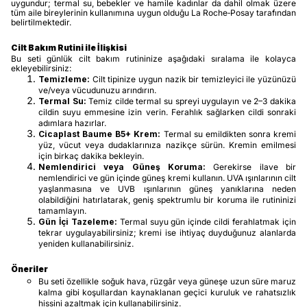
uygundur; termal su, bebekler ve hamile kadınlar da dahil olmak üzere
tüm aile bireylerinin kullanımına uygun olduğu La Roche‑Posay tarafından
belirtilmektedir.
Cilt Bakım Rutini ile İlişkisi
Bu seti günlük cilt bakım rutininize aşağıdaki sıralama ile kolayca
ekleyebilirsiniz:
Temizleme:
Cilt tipinize uygun nazik bir temizleyici ile yüzünüzü
ve/veya vücudunuzu arındırın.
Termal Su:
Temiz cilde termal su spreyi uygulayın ve 2–3 dakika
cildin suyu emmesine izin verin. Ferahlık sağlarken cildi sonraki
adımlara hazırlar.
Cicaplast Baume B5+ Krem:
Termal su emildikten sonra kremi
yüz, vücut veya dudaklarınıza nazikçe sürün. Kremin emilmesi
için birkaç dakika bekleyin.
Nemlendirici veya Güneş Koruma:
Gerekirse ilave bir
nemlendirici ve gün içinde güneş kremi kullanın. UVA ışınlarının cilt
yaşlanmasına ve UVB ışınlarının güneş yanıklarına neden
olabildiğini hatırlatarak, geniş spektrumlu bir koruma ile rutininizi
tamamlayın.
Gün İçi Tazeleme:
Termal suyu gün içinde cildi ferahlatmak için
tekrar uygulayabilirsiniz; kremi ise ihtiyaç duyduğunuz alanlarda
yeniden kullanabilirsiniz.
Öneriler
Bu seti özellikle soğuk hava, rüzgâr veya güneşe uzun süre maruz
kalma gibi koşullardan kaynaklanan geçici kuruluk ve rahatsızlık
hissini azaltmak için kullanabilirsiniz.