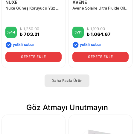
NUXE
AVENE
Nuxe Güneş Koruyucu Yüz Kremi SPF50 50 ml
Avene Solaire Ultra Fluide Oil Control SPF50 50 ml
₺ 1,250.00
₺ 1,199.00
%
44
%
11
₺ 703.21
₺ 1,064.67
SEPETE EKLE
SEPETE EKLE
Daha Fazla Ürün
Göz Atmayı Unutmayın