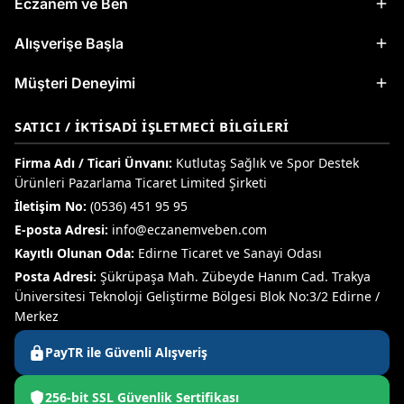
Eczanem ve Ben
Alışverişe Başla
Müşteri Deneyimi
SATICI / İKTISADI İŞLETMECI BILGILERI
Firma Adı / Ticari Ünvanı:
Kutlutaş Sağlık ve Spor Destek
Ürünleri Pazarlama Ticaret Limited Şirketi
İletişim No:
(0536) 451 95 95
E-posta Adresi:
info@eczanemveben.com
Kayıtlı Olunan Oda:
Edirne Ticaret ve Sanayi Odası
Posta Adresi:
Şükrüpaşa Mah. Zübeyde Hanım Cad. Trakya
Üniversitesi Teknoloji Geliştirme Bölgesi Blok No:3/2 Edirne /
Merkez
PayTR ile Güvenli Alışveriş
256-bit SSL Güvenlik Sertifikası