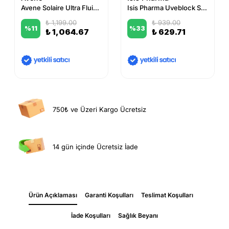
Avene Solaire Ultra Fluide Oil Control SPF50 50 ml
Isis Pharma Uveblock SPF 50+ Mineral Cream 40 ml
₺ 1,199.00
₺ 939.00
%
11
%
33
₺ 1,064.67
₺ 629.71
750₺ ve Üzeri Kargo Ücretsiz
14 gün içinde Ücretsiz İade
Ürün Açıklaması
Garanti Koşulları
Teslimat Koşulları
İade Koşulları
Sağlık Beyanı