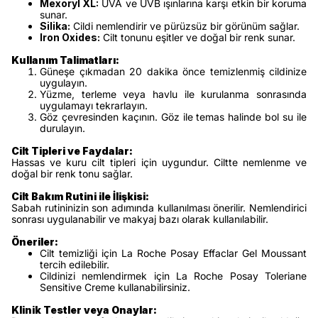
Mexoryl XL:
UVA ve UVB ışınlarına karşı etkin bir koruma
sunar.
Silika:
Cildi nemlendirir ve pürüzsüz bir görünüm sağlar.
Iron Oxides:
Cilt tonunu eşitler ve doğal bir renk sunar.
Kullanım Talimatları:
Güneşe çıkmadan 20 dakika önce temizlenmiş cildinize
uygulayın.
Yüzme, terleme veya havlu ile kurulanma sonrasında
uygulamayı tekrarlayın.
Göz çevresinden kaçının. Göz ile temas halinde bol su ile
durulayın.
Cilt Tipleri ve Faydalar:
Hassas ve kuru cilt tipleri için uygundur. Ciltte nemlenme ve
doğal bir renk tonu sağlar.
Cilt Bakım Rutini ile İlişkisi:
Sabah rutininizin son adımında kullanılması önerilir. Nemlendirici
sonrası uygulanabilir ve makyaj bazı olarak kullanılabilir.
Öneriler:
Cilt temizliği için La Roche Posay Effaclar Gel Moussant
tercih edilebilir.
Cildinizi nemlendirmek için La Roche Posay Toleriane
Sensitive Creme kullanabilirsiniz.
Klinik Testler veya Onaylar: