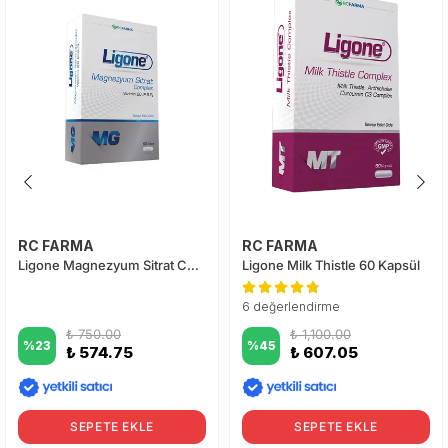
RC FARMA
RC FARMA
Ligone Magnezyum Sitrat Complex 60 Tablet
Ligone Milk Thistle 60 Kapsül
6 değerlendirme
₺ 750.00
₺ 1,100.00
%
23
%
45
₺ 574.75
₺ 607.05
SEPETE EKLE
SEPETE EKLE