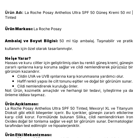
Ürün Adı:
La Roche Posay Anthelios Ultra SPF 50 Güneş Kremi 50 ml |
Tinted
Ürün Markası:
La Roche Posay
Ambalaj ve Boyut Bilgisi:
50 ml tüp ambalaj. Taşınabilir ve pratik
kullanım için özel olarak tasarlanmıştır.
Ne İşe Yarar?
Hassas ve kuru ciltler için geliştirilmiş olan bu renkli güneş kremi, güneşin
zararlı ışınlarına karşı koruma sağlar ve cildi nemlendirerek pürüzsüz bir
görünüm kazandırır.
Cildin UVA ve UVB ışınlarına karşı korunmasına yardımcı olur.
Hafif renkli yapısı ile cilt tonunu eşitler ve doğal bir görünüm sunar.
Cildi nemlendirerek kuruluğu önler.
Not: Ürün, kozmetik amaçlıdır ve herhangi bir tedavi, iyileştirme ya da
önleme iddiası taşımaz.
Ürün Açıklaması:
La Roche Posay Anthelios Ultra SPF 50 Tinted, Mexoryl XL ve Titanyum
Dioksit gibi etkili bileşenler içerir. Bu içerikler, güneşin zararlı etkilerine
karşı cildi korur. Formülünde bulunan Silika, cildi nemlendirirken Iron
Oxides doğal bir tonlama sağlar ve eşit bir görünüm sunar. Dermatologlar
tarafından test edilmiştir ve hipoalerjeniktir.
Ürün Etki Mekanizması: