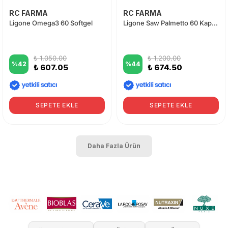
RC FARMA
RC FARMA
Ligone Omega3 60 Softgel
Ligone Saw Palmetto 60 Kapsül
₺ 1,050.00
₺ 1,200.00
%
42
%
44
₺ 607.05
₺ 674.50
SEPETE EKLE
SEPETE EKLE
Daha Fazla Ürün