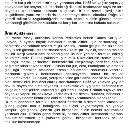
etkilere karşı direncini artırmaya yardımcı olur. Hafif ve yağsız yapısıyla
kolayca emilen losyon, cilt üzerinde ağırlık hissi bırakmadan suya ve tere
dayanıklı bir koruma katmanı oluşturur. Ürünün temel işlevi, ciltte
oluşabilecek yanık ve tahriş riskini azaltmaya destek olmaktır. Doğru ve
yeterli miktarda uygulandığında, hassas bebek cildinin güneşin neden
olabileceği görünüm bozukluklarına karşı korunmasına katkıda bulunur.
Ürün Açıklaması
La Roche-Posay Anthelios Dermo-Pediatrics Bebek Güneş Koruyucu
Losyon, 6 aydan büyük bebeklerin narin ciltleri için dermatolog ve
pediatrist kontrolünde test edilmiştir. Marka, ürünün geliştirilme sürecinde
en yüksek güvenlik standartlarına sadık kalmıştır; öyle ki, testler sırasında
tek bir alerji vakası dahi saptandığında ürünün yeniden formüle edildiği
belirtilmektedir. Bu titiz yaklaşım, günümüz tüketicilerinin "temiz içerik"
ve "ağır metal içermeme" beklentilerini karşılamayı hedefler. Yapılan
bağımsız laboratuvar testleri, ürünün kurşun, cıva, kadmiyum ve arsenik
gibi ağır metaller açısından "tespit edilemedi" sonucunu vererek,
markanın güvenlik konusundaki hassasiyetini somut bir şekilde
kanıtlamaktadır. Bu losyon, yetişkin cildine göre daha ince ve savunmasız
olan bebek cildi için özel olarak tasarlanmıştır. Hafif ve kolayca yayılan
dokusu sayesinde ciltte beyaz bir iz bırakmaz ve uygulama sırasında tüm
bölgelerin eşit şekilde kaplandığını görmenizi sağlar. Ürünün suya ve tere
dayanıklı yapısı, 80 dakikaya kadar etkili bir destek sunarak, bebeklerin
havuz veya deniz kenarında dahi ciltlerinin korunmasına olanak tanır.
Ürünün benzersiz formülü, fotostabil filtrelerin birleşiminden oluşan ve
güneş ışığına maruz kaldığında etkinliğini kaybetmeyen bir yapıya
sahiptir. İçeriğindeki gliserin gibi bileşenler, cildin nemini korumasına
yardımcı olur. Ürünün genel formülü, hassas ciltler üzerindeki toleransı
maksimize etmek için yalnızca gerekli bileşenleri içerecek şekilde
titizlikle hazırlanmıştır.