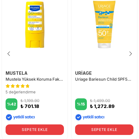
MUSTELA
URİAGE
Mustela Yüksek Koruma Faktörlü SPF 50 Stick Güneş Kremi 9 ml
Uriage Bariesun Child SPF50+ Lotion 100 ml
5 değerlendirme
₺ 1,199.90
₺ 1,499.00
%
42
%
15
₺ 701.18
₺ 1,272.89
SEPETE EKLE
SEPETE EKLE