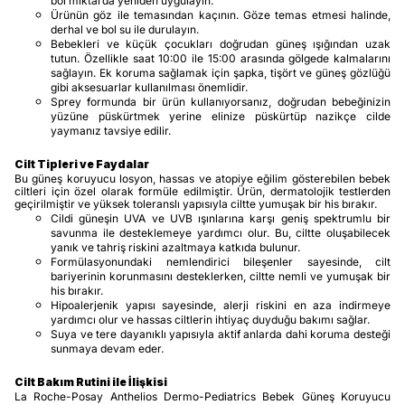
bol miktarda yeniden uygulayın.
Ürünün göz ile temasından kaçının. Göze temas etmesi halinde,
derhal ve bol su ile durulayın.
Bebekleri ve küçük çocukları doğrudan güneş ışığından uzak
tutun. Özellikle saat 10:00 ile 15:00 arasında gölgede kalmalarını
sağlayın. Ek koruma sağlamak için şapka, tişört ve güneş gözlüğü
gibi aksesuarlar kullanılması önemlidir.
Sprey formunda bir ürün kullanıyorsanız, doğrudan bebeğinizin
yüzüne püskürtmek yerine elinize püskürtüp nazikçe cilde
yaymanız tavsiye edilir.
Cilt Tipleri ve Faydalar
Bu güneş koruyucu losyon, hassas ve atopiye eğilim gösterebilen bebek
ciltleri için özel olarak formüle edilmiştir. Ürün, dermatolojik testlerden
geçirilmiştir ve yüksek toleranslı yapısıyla ciltte yumuşak bir his bırakır.
Cildi güneşin UVA ve UVB ışınlarına karşı geniş spektrumlu bir
savunma ile desteklemeye yardımcı olur. Bu, ciltte oluşabilecek
yanık ve tahriş riskini azaltmaya katkıda bulunur.
Formülasyonundaki nemlendirici bileşenler sayesinde, cilt
bariyerinin korunmasını desteklerken, ciltte nemli ve yumuşak bir
his bırakır.
Hipoalerjenik yapısı sayesinde, alerji riskini en aza indirmeye
yardımcı olur ve hassas ciltlerin ihtiyaç duyduğu bakımı sağlar.
Suya ve tere dayanıklı yapısıyla aktif anlarda dahi koruma desteği
sunmaya devam eder.
Cilt Bakım Rutini ile İlişkisi
La Roche-Posay Anthelios Dermo-Pediatrics Bebek Güneş Koruyucu