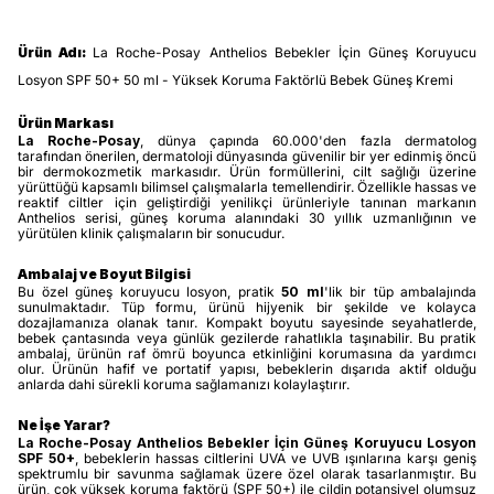
Ürün Adı:
La Roche-Posay Anthelios Bebekler İçin Güneş Koruyucu
Losyon SPF 50+ 50 ml - Yüksek Koruma Faktörlü Bebek Güneş Kremi
Ürün Markası
La Roche-Posay
, dünya çapında 60.000'den fazla dermatolog
tarafından önerilen, dermatoloji dünyasında güvenilir bir yer edinmiş öncü
bir dermokozmetik markasıdır. Ürün formüllerini, cilt sağlığı üzerine
yürüttüğü kapsamlı bilimsel çalışmalarla temellendirir. Özellikle hassas ve
reaktif ciltler için geliştirdiği yenilikçi ürünleriyle tanınan markanın
Anthelios serisi, güneş koruma alanındaki 30 yıllık uzmanlığının ve
yürütülen klinik çalışmaların bir sonucudur.
Ambalaj ve Boyut Bilgisi
Bu özel güneş koruyucu losyon, pratik
50 ml
'lik bir tüp ambalajında
sunulmaktadır. Tüp formu, ürünü hijyenik bir şekilde ve kolayca
dozajlamanıza olanak tanır. Kompakt boyutu sayesinde seyahatlerde,
bebek çantasında veya günlük gezilerde rahatlıkla taşınabilir. Bu pratik
ambalaj, ürünün raf ömrü boyunca etkinliğini korumasına da yardımcı
olur. Ürünün hafif ve portatif yapısı, bebeklerin dışarıda aktif olduğu
anlarda dahi sürekli koruma sağlamanızı kolaylaştırır.
Ne İşe Yarar?
La Roche-Posay Anthelios Bebekler İçin Güneş Koruyucu Losyon
SPF 50+
, bebeklerin hassas ciltlerini UVA ve UVB ışınlarına karşı geniş
spektrumlu bir savunma sağlamak üzere özel olarak tasarlanmıştır. Bu
ürün, çok yüksek koruma faktörü (SPF 50+) ile cildin potansiyel olumsuz