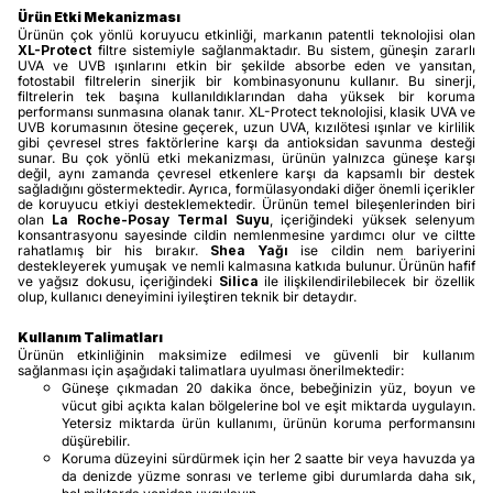
Ürün Etki Mekanizması
Ürünün çok yönlü koruyucu etkinliği, markanın patentli teknolojisi olan
XL-Protect
filtre sistemiyle sağlanmaktadır. Bu sistem, güneşin zararlı
UVA ve UVB ışınlarını etkin bir şekilde absorbe eden ve yansıtan,
fotostabil filtrelerin sinerjik bir kombinasyonunu kullanır. Bu sinerji,
filtrelerin tek başına kullanıldıklarından daha yüksek bir koruma
performansı sunmasına olanak tanır. XL-Protect teknolojisi, klasik UVA ve
UVB korumasının ötesine geçerek, uzun UVA, kızılötesi ışınlar ve kirlilik
gibi çevresel stres faktörlerine karşı da antioksidan savunma desteği
sunar. Bu çok yönlü etki mekanizması, ürünün yalnızca güneşe karşı
değil, aynı zamanda çevresel etkenlere karşı da kapsamlı bir destek
sağladığını göstermektedir. Ayrıca, formülasyondaki diğer önemli içerikler
de koruyucu etkiyi desteklemektedir. Ürünün temel bileşenlerinden biri
olan
La Roche-Posay Termal Suyu
, içeriğindeki yüksek selenyum
konsantrasyonu sayesinde cildin nemlenmesine yardımcı olur ve ciltte
rahatlamış bir his bırakır.
Shea Yağı
ise cildin nem bariyerini
destekleyerek yumuşak ve nemli kalmasına katkıda bulunur. Ürünün hafif
ve yağsız dokusu, içeriğindeki
Silica
ile ilişkilendirilebilecek bir özellik
olup, kullanıcı deneyimini iyileştiren teknik bir detaydır.
Kullanım Talimatları
Ürünün etkinliğinin maksimize edilmesi ve güvenli bir kullanım
sağlanması için aşağıdaki talimatlara uyulması önerilmektedir:
Güneşe çıkmadan 20 dakika önce, bebeğinizin yüz, boyun ve
vücut gibi açıkta kalan bölgelerine bol ve eşit miktarda uygulayın.
Yetersiz miktarda ürün kullanımı, ürünün koruma performansını
düşürebilir.
Koruma düzeyini sürdürmek için her 2 saatte bir veya havuzda ya
da denizde yüzme sonrası ve terleme gibi durumlarda daha sık,