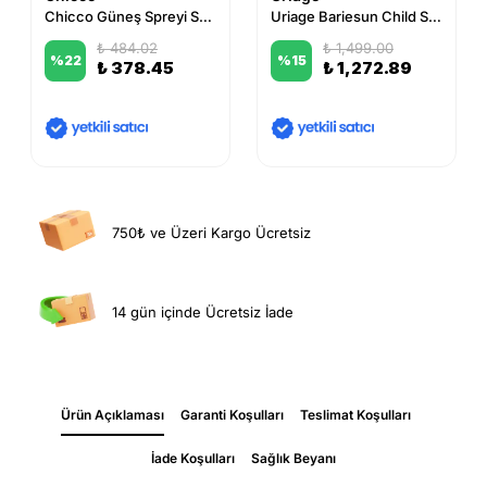
Chicco Güneş Spreyi Spf 50+ 150 ml
Uriage Bariesun Child SPF50+ Lotion 100 ml
₺ 484.02
₺ 1,499.00
%
22
%
15
₺ 378.45
₺ 1,272.89
750₺ ve Üzeri Kargo Ücretsiz
14 gün içinde Ücretsiz İade
Ürün Açıklaması
Garanti Koşulları
Teslimat Koşulları
İade Koşulları
Sağlık Beyanı