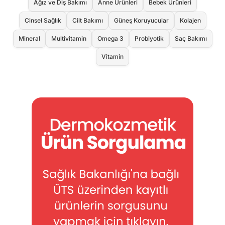
Ağız ve Diş Bakımı
Anne Ürünleri
Bebek Ürünleri
Cinsel Sağlık
Cilt Bakımı
Güneş Koruyucular
Kolajen
Mineral
Multivitamin
Omega 3
Probiyotik
Saç Bakımı
Vitamin