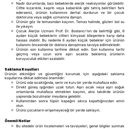
Nadir durumlarda, bazı bebeklerde alerjik reaksiyonlar görülebilir.
Ciltte kızarıklık, kaşıntı veya kabarıklık gibi tahriş belirtileri fark
ederseniz, ürünün kullanımını derhal durdurun ve bir çocuk
doktoruna veya sağlık uzmanına danışın.
Ürünün göz ile temasından kaçının. Temas halinde, gözleri bol su
ile yıkayın.
Çocuk Alerjisi Uzmanı Prof. Dr. Bostancı'nın da belirttiği gibi, 6
aydan küçük bebeklerin ciltleri kimyasal bileşenlere karşı daha
hassas olabilir. Bu nedenle 6 aydan küçük bebekler için ürünün
kullanımı öncesinde bir doktora danışılması tavsiye edilmektedir.
Ürünün son kullanma tarihine dikkat edin. Son kullanma tarihi
geçmiş veya uzun süre aşırı sıcakta beklemiş ürünlerin
koruyuculuk etkileri azalabilir.
Saklama Koşulları
Ürünün etkinliğini ve güvenliğini korumak için aşağıdaki saklama
koşullarına dikkat edilmesi önemlidir:
Ürünü oda sıcaklığında, serin ve kuru bir yerde muhafaza edin.
Direkt güneş ışığından uzak tutun. Aşırı sıcak veya aşırı soğuk
ortamlarda muhafaza etmekten kaçının, aksi takdirde ürünün
yapısında bozulmalar meydana gelebilir.
Kullanımdan sonra tüpün kapağını sıkıca kapattığınızdan emin
olun.
Ürünü çocukların erişemeyeceği bir yerde saklayın.
Önemli Notlar
Bu sitedeki ürün incelemeleri ve tavsiyeleri, genel bilgiler sunmak