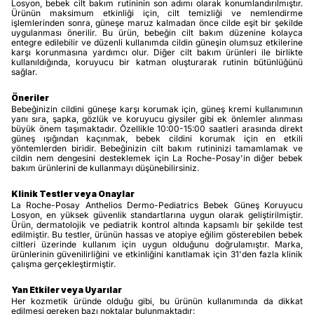
Losyon, bebek cilt bakım rutininin son adımı olarak konumlandırılmıştır.
Ürünün maksimum etkinliği için, cilt temizliği ve nemlendirme
işlemlerinden sonra, güneşe maruz kalmadan önce cilde eşit bir şekilde
uygulanması önerilir. Bu ürün, bebeğin cilt bakım düzenine kolayca
entegre edilebilir ve düzenli kullanımda cildin güneşin olumsuz etkilerine
karşı korunmasına yardımcı olur. Diğer cilt bakım ürünleri ile birlikte
kullanıldığında, koruyucu bir katman oluşturarak rutinin bütünlüğünü
sağlar.
Öneriler
Bebeğinizin cildini güneşe karşı korumak için, güneş kremi kullanımının
yanı sıra, şapka, gözlük ve koruyucu giysiler gibi ek önlemler alınması
büyük önem taşımaktadır. Özellikle 10:00-15:00 saatleri arasında direkt
güneş ışığından kaçınmak, bebek cildini korumak için en etkili
yöntemlerden biridir. Bebeğinizin cilt bakım rutininizi tamamlamak ve
cildin nem dengesini desteklemek için La Roche-Posay'in diğer bebek
bakım ürünlerini de kullanmayı düşünebilirsiniz.
Klinik Testler veya Onaylar
La Roche-Posay Anthelios Dermo-Pediatrics Bebek Güneş Koruyucu
Losyon, en yüksek güvenlik standartlarına uygun olarak geliştirilmiştir.
Ürün, dermatolojik ve pediatrik kontrol altında kapsamlı bir şekilde test
edilmiştir. Bu testler, ürünün hassas ve atopiye eğilim gösterebilen bebek
ciltleri üzerinde kullanım için uygun olduğunu doğrulamıştır. Marka,
ürünlerinin güvenilirliğini ve etkinliğini kanıtlamak için 31'den fazla klinik
çalışma gerçekleştirmiştir.
Yan Etkiler veya Uyarılar
Her kozmetik üründe olduğu gibi, bu ürünün kullanımında da dikkat
edilmesi gereken bazı noktalar bulunmaktadır: