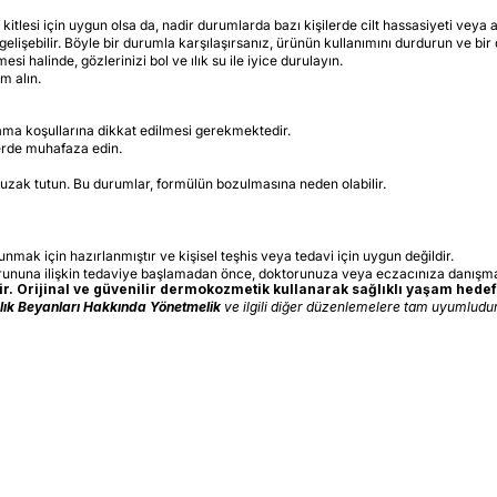
kitlesi için uygun olsa da, nadir durumlarda bazı kişilerde cilt hassasiyeti veya al
 gelişebilir. Böyle bir durumla karşılaşırsanız, ürünün kullanımını durdurun ve bi
i halinde, gözlerinizi bol ve ılık su ile iyice durulayın.
m alın.
lama koşullarına dikkat edilmesi gerekmektedir.
yerde muhafaza edin.
uzak tutun. Bu durumlar, formülün bozulmasına neden olabilir.
sunmak için hazırlanmıştır ve kişisel teşhis veya tedavi için uygun değildir.
orununa ilişkin tedaviye başlamadan önce, doktorunuza veya eczacınıza danışma
. Orijinal ve güvenilir dermokozmetik kullanarak sağlıklı yaşam hedefl
ğlık Beyanları Hakkında Yönetmelik
ve ilgili diğer düzenlemelere tam uyumludur.