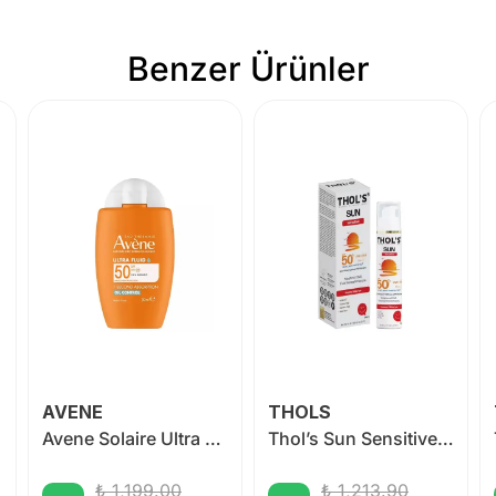
Benzer Ürünler
AVENE
THOLS
0 ml
Avene Solaire Ultra Fluide Oil Control SPF50 50 ml
Thol’s Sun Sensitive SPF 50+ Kızarıklık Karşıtı Yatıştırıcı Fluid Güneş Koruyucu 50 ml
₺ 1,199.00
₺ 1,213.90