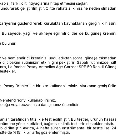
ı, farklı cilt ihtiyaçlarına hitap etmesini sağlar.
undurarak geliştirilmiştir. Ciltte rahatsızlık hissine neden olmadan
bariyerini güçlendirerek kuruluktan kaynaklanan gerginlik hissini
Bu sayede, yağlı ve akneye eğilimli ciltler de bu güneş kremini
a bulunur.
ten ve nemlendirici kreminizi uyguladıktan sonra, güneşe çıkmadan
 bakım rutininizin etkinliğini pekiştirir. Sabah rutininizde, cilt
 sonra, La Roche-Posay Anthelios Age Correct SPF 50 Renkli Güneş
destekler.
osay ürünleri ile birlikte kullanabilirsiniz. Markanın geniş ürün
lendirici'yi kullanabilirsiniz.
matoloğa veya eczacınıza danışmanız önemlidir.
 tarafından titizlikle test edilmiştir. Bu testler, ürünün hassas
nümüne yönelik etkileri, bağımsız klinik testlerle desteklenmiştir.
irilmiştir. Ayrıca, 4 hafta süren enstrümantal bir testte ise, 24
stte de %15'lik bir artış gözlemlenmiştir.