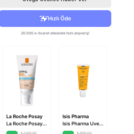
La Roche Posay
Isis Pharma
Avene
La Roche Posay Anthelios UVMune SPF50+ Güneş Kremi 50 ml | Renkli
Isis Pharma Uveblock SPF 50+ Dry Touch Ultra Fluid 40 ml - Medium
₺ 1,169.90
₺ 899.00