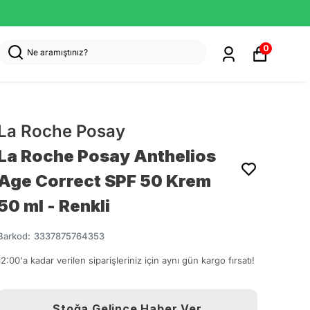
0
La Roche Posay
La Roche Posay Anthelios
Age Correct SPF 50 Krem
50 ml - Renkli
Barkod
:
3337875764353
12:00'a kadar verilen siparişleriniz için aynı gün kargo fırsatı!
Stoğa Gelince Haber Ver