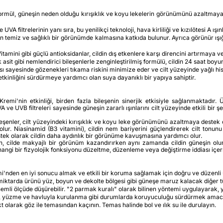
rmül, güneşin neden olduğu kırışıklık ve koyu lekelerin görünümünü azaltmaya yö
A filtrelerinin yanı sıra, bu yenilikçi teknoloji, hava kirliliği ve kızılötesi A ı
 cildin temiz ve sağlıklı bir görünümde kalmasına katkıda bulunur. Ayrıca görün
amini gibi güçlü antioksidanlar, cildin dış etkenlere karşı direncini artırmaya v
asit gibi nemlendirici bileşenlerle zenginleştirilmiş formülü, cildin 24 saat boy
sayesinde gözenekleri tıkama riskini minimize eder ve cilt yüzeyinde yağlı his 
inliğini sürdürmeye yardımcı olan suya dayanıklı bir yapıya sahiptir.
i'nin etkinliği, birden fazla bileşenin sinerjik etkisiyle sağlanmaktadır.
VB filtreleri sayesinde güneşin zararlı ışınlarını cilt yüzeyinde etkili bir şek
eşenler, cilt yüzeyindeki kırışıklık ve koyu leke görünümünü azaltmaya destek o
. Niasinamid (B3 vitamini), cildin nem bariyerini güçlendirerek cilt tonunu
tek olarak cildin daha aydınlık bir görünüme kavuşmasına yardımcı olur.
n, cilde makyajlı bir görünüm kazandırırken aynı zamanda cildin güneşin olu
gi bir fizyolojik fonksiyonu düzeltme, düzenleme veya değiştirme iddiası içe
nden en iyi sonucu almak ve etkili bir koruma sağlamak için doğru ve düzenli
tarda ürünü yüz, boyun ve dekolte bölgesi gibi güneşe maruz kalacak diğer tüm 
mli ölçüde düşürebilir. "2 parmak kuralı" olarak bilinen yöntemi uygulayarak, 
, yüzme ve havluyla kurulanma gibi durumlarda koruyuculuğu sürdürmek amacıyl
olarak göz ile temasından kaçının. Temas halinde bol ve ılık su ile durulayın.