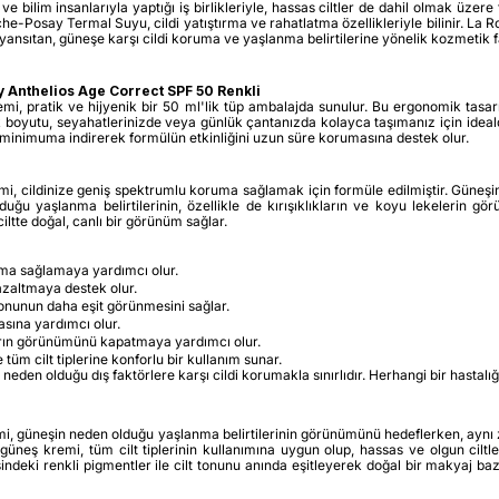
im insanlarıyla yaptığı iş birlikleriyle, hassas ciltler de dahil olmak üzere tüm
he-Posay Termal Suyu, cildi yatıştırma ve rahatlatma özellikleriyle bilinir. L
ı yansıtan, güneşe karşı cildi koruma ve yaşlanma belirtilerine yönelik kozmetik
y Anthelios Age Correct SPF 50 Renkli
 pratik ve hijyenik bir 50 ml'lik tüp ambalajda sunulur. Bu ergonomik tasarı
k boyutu, seyahatlerinizde veya günlük çantanızda kolayca taşımanız için ideal
ı minimuma indirerek formülün etkinliğini uzun süre korumasına destek olur.
cildinize geniş spektrumlu koruma sağlamak için formüle edilmiştir. Güneşin UVA
u yaşlanma belirtilerinin, özellikle de kırışıklıkların ve koyu lekelerin g
ltte doğal, canlı bir görünüm sağlar.
ma sağlamaya yardımcı olur.
azaltmaya destek olur.
onunun daha eşit görünmesini sağlar.
sına yardımcı olur.
ların görünümünü kapatmaya yardımcı olur.
m cilt tiplerine konforlu bir kullanım sunar.
 neden olduğu dış faktörlere karşı cildi korumakla sınırlıdır. Herhangi bir hasta
güneşin neden olduğu yaşlanma belirtilerinin görünümünü hedeflerken, aynı zam
 güneş kremi, tüm cilt tiplerinin kullanımına uygun olup, hassas ve olgun ciltl
ndeki renkli pigmentler ile cilt tonunu anında eşitleyerek doğal bir makyaj bazı