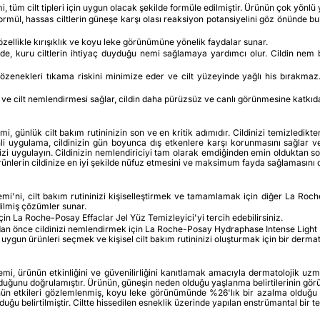
 cilt tipleri için uygun olacak şekilde formüle edilmiştir. Ürünün çok yönlü yapıs
rmül, hassas ciltlerin güneşe karşı olası reaksiyon potansiyelini göz önünde bul
zellikle kırışıklık ve koyu leke görünümüne yönelik faydalar sunar.
nde, kuru ciltlerin ihtiyaç duyduğu nemi sağlamaya yardımcı olur. Cildin nem 
enekleri tıkama riskini minimize eder ve cilt yüzeyinde yağlı his bırakmaz. 
 ve cilt nemlendirmesi sağlar, cildin daha pürüzsüz ve canlı görünmesine katkıd
günlük cilt bakım rutininizin son ve en kritik adımıdır. Cildinizi temizledik
ygulama, cildinizin gün boyunca dış etkenlere karşı korunmasını sağlar ve cilt
izi uygulayın. Cildinizin nemlendiriciyi tam olarak emdiğinden emin olduktan
ürünlerin cildinize en iyi şekilde nüfuz etmesini ve maksimum fayda sağlamasını 
i, cilt bakım rutininizi kişiselleştirmek ve tamamlamak için diğer La Roche-P
 edilmiş çözümler sunar.
in La Roche-Posay Effaclar Jel Yüz Temizleyici'yi tercih edebilirsiniz.
 önce cildinizi nemlendirmek için La Roche-Posay Hydraphase Intense Light Nem
n uygun ürünleri seçmek ve kişisel cilt bakım rutininizi oluşturmak için bir der
ürünün etkinliğini ve güvenilirliğini kanıtlamak amacıyla dermatolojik uzmanlar
olduğunu doğrulamıştır. Ürünün, güneşin neden olduğu yaşlanma belirtilerinin görü
nün etkileri gözlemlenmiş, koyu leke görünümünde %26'lık bir azalma olduğu bild
ğu belirtilmiştir. Ciltte hissedilen esneklik üzerinde yapılan enstrümantal bir te