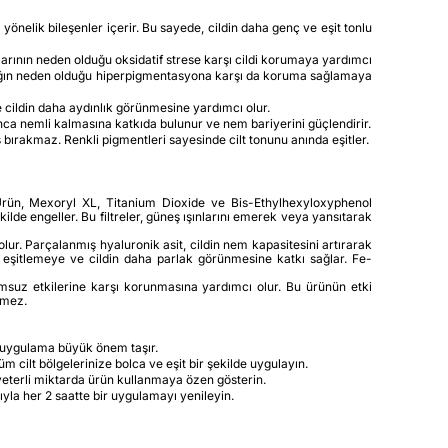
nelik bileşenler içerir. Bu sayede, cildin daha genç ve eşit tonlu
şınlarının neden olduğu oksidatif strese karşı cildi korumaya yardımcı
ür ışığın neden olduğu hiperpigmentasyona karşı da koruma sağlamaya
e cildin daha aydınlık görünmesine yardımcı olur.
unca nemli kalmasına katkıda bulunur ve nem bariyerini güçlendirir.
bırakmaz. Renkli pigmentleri sayesinde cilt tonunu anında eşitler.
 Ürün, Mexoryl XL, Titanium Dioxide ve Bis-Ethylhexyloxyphenol
ilde engeller. Bu filtreler, güneş ışınlarını emerek veya yansıtarak
lur. Parçalanmış hyaluronik asit, cildin nem kapasitesini artırarak
 eşitlemeye ve cildin daha parlak görünmesine katkı sağlar. Fe-
msuz etkilerine karşı korunmasına yardımcı olur. Bu ürünün etki
rmez.
 uygulama büyük önem taşır.
cilt bölgelerinize bolca ve eşit bir şekilde uygulayın.
yeterli miktarda ürün kullanmaya özen gösterin.
a her 2 saatte bir uygulamayı yenileyin.