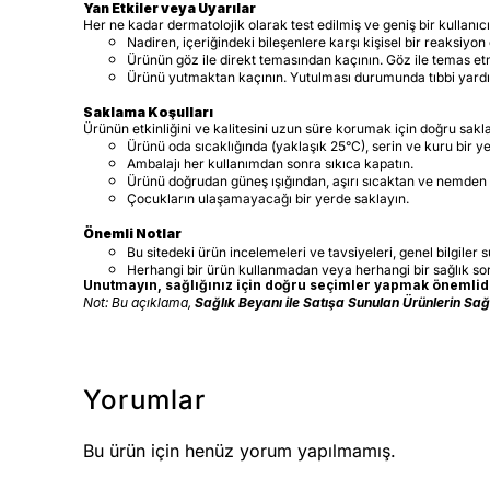
Yan Etkiler veya Uyarılar
Her ne kadar dermatolojik olarak test edilmiş ve geniş bir kullanıcı 
Nadiren, içeriğindeki bileşenlere karşı kişisel bir reaksiyon
Ürünün göz ile direkt temasından kaçının. Göz ile temas etmes
Ürünü yutmaktan kaçının. Yutulması durumunda tıbbi yardı
Saklama Koşulları
Ürünün etkinliğini ve kalitesini uzun süre korumak için doğru sak
Ürünü oda sıcaklığında (yaklaşık 25°C), serin ve kuru bir 
Ambalajı her kullanımdan sonra sıkıca kapatın.
Ürünü doğrudan güneş ışığından, aşırı sıcaktan ve nemden 
Çocukların ulaşamayacağı bir yerde saklayın.
Önemli Notlar
Bu sitedeki ürün incelemeleri ve tavsiyeleri, genel bilgiler 
Herhangi bir ürün kullanmadan veya herhangi bir sağlık s
Unutmayın, sağlığınız için doğru seçimler yapmak önemlidir
Not: Bu açıklama,
Sağlık Beyanı ile Satışa Sunulan Ürünlerin Sa
Yorumlar
Bu ürün için henüz yorum yapılmamış.