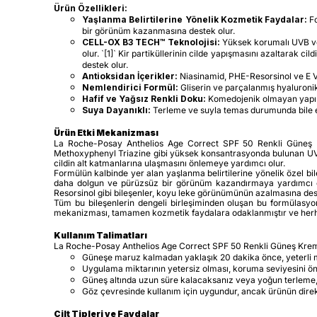
Ürün Özellikleri:
Yaşlanma Belirtilerine Yönelik Kozmetik Faydalar:
Fo
bir görünüm kazanmasına destek olur.
CELL-OX B3 TECH™ Teknolojisi:
Yüksek korumalı UVB ve UV
olur. `[1]` Kir partiküllerinin cilde yapışmasını azaltarak
destek olur.
Antioksidan İçerikler:
Niasinamid, PHE-Resorsinol ve E Vit
Nemlendirici Formül:
Gliserin ve parçalanmış hyaluronik 
Hafif ve Yağsız Renkli Doku:
Komedojenik olmayan yapısı 
Suya Dayanıklı:
Terleme ve suyla temas durumunda bile etk
Ürün Etki Mekanizması
La Roche-Posay Anthelios Age Correct SPF 50 Renkli Güneş Krem
Methoxyphenyl Triazine gibi yüksek konsantrasyonda bulunan UVA ve U
cildin alt katmanlarına ulaşmasını önlemeye yardımcı olur.
Formülün kalbinde yer alan yaşlanma belirtilerine yönelik özel bil
daha dolgun ve pürüzsüz bir görünüm kazandırmaya yardımcı olur
Resorsinol gibi bileşenler, koyu leke görünümünün azalmasına des
Tüm bu bileşenlerin dengeli birleşiminden oluşan bu formülasyo
mekanizması, tamamen kozmetik faydalara odaklanmıştır ve herhan
Kullanım Talimatları
La Roche-Posay Anthelios Age Correct SPF 50 Renkli Güneş Kremi'
Güneşe maruz kalmadan yaklaşık 20 dakika önce, yeterli mik
Uygulama miktarının yetersiz olması, koruma seviyesini öne
Güneş altında uzun süre kalacaksanız veya yoğun terleme
Göz çevresinde kullanım için uygundur, ancak ürünün direkt 
Cilt Tipleri ve Faydalar