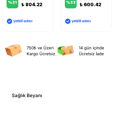
%
31
%
33
%
11
₺ 804.22
₺ 600.42
750₺ ve Üzeri
14 gün içinde
Kargo Ücretsiz
Ücretsiz İade
Sağlık Beyanı