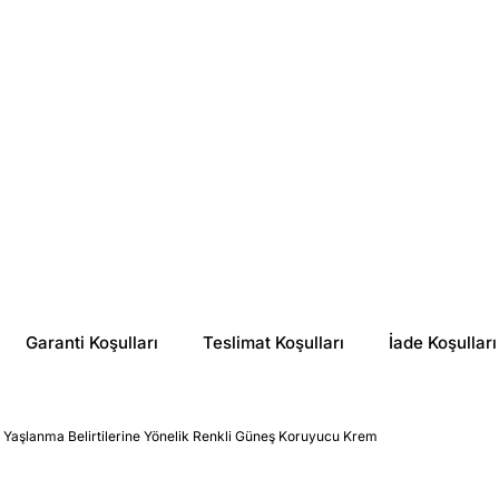
%
8
%
24
₺ 1,739.66
₺ 669.84
Garanti Koşulları
Teslimat Koşulları
İade Koşulları
 Yaşlanma Belirtilerine Yönelik Renkli Güneş Koruyucu Krem