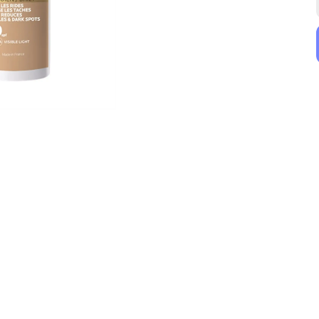
Avene
SVR
Avene SunsiStick KA Stick 20 g
SVR Sun Secure Blur Mousse SPF50+ 50 ml
₺ 1,899.00
₺ 880.00