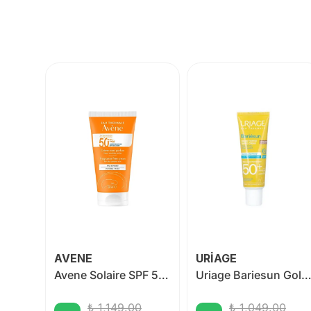
AVENE
URİAGE
SVR Sun Secure Yüz Kremi SPF50+ 50 ml
Avene Solaire SPF 50+ Kuru Ciltler İçin Güneş Kremi 50 ml
Uriage Bariesun Golden Tinted SPF50 Cream 5
₺ 1,149.00
₺ 1,049.00