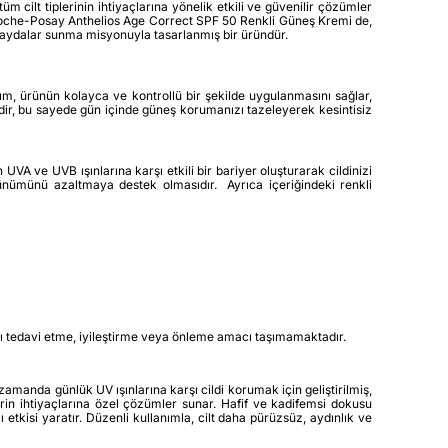
 cilt tiplerinin ihtiyaçlarına yönelik etkili ve güvenilir çözümler
a Roche-Posay Anthelios Age Correct SPF 50 Renkli Güneş Kremi de,
 faydalar sunma misyonuyla tasarlanmış bir üründür.
m, ürünün kolayca ve kontrollü bir şekilde uygulanmasını sağlar,
dir, bu sayede gün içinde güneş korumanızı tazeleyerek kesintisiz
 ve UVB ışınlarına karşı etkili bir bariyer oluşturarak cildinizi
örünümünü azaltmaya destek olmasıdır. Ayrıca içeriğindeki renkli
lığı tedavi etme, iyileştirme veya önleme amacı taşımamaktadır.
anda günlük UV ışınlarına karşı cildi korumak için geliştirilmiş,
erin ihtiyaçlarına özel çözümler sunar. Hafif ve kadifemsi dokusu
 etkisi yaratır. Düzenli kullanımla, cilt daha pürüzsüz, aydınlık ve