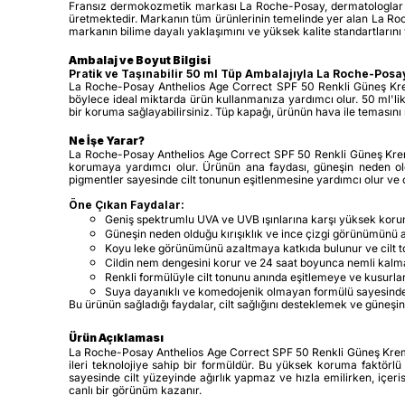
Fransız dermokozmetik markası La Roche-Posay, dermatologlar ve bil
üretmektedir. Markanın tüm ürünlerinin temelinde yer alan La Roc
markanın bilime dayalı yaklaşımını ve yüksek kalite standartların
Ambalaj ve Boyut Bilgisi
Pratik ve Taşınabilir 50 ml Tüp Ambalajıyla La Roche-Posa
La Roche-Posay Anthelios Age Correct SPF 50 Renkli Güneş Kremi,
böylece ideal miktarda ürün kullanmanıza yardımcı olur. 50 ml'li
bir koruma sağlayabilirsiniz. Tüp kapağı, ürünün hava ile temasın
Ne İşe Yarar?
La Roche-Posay Anthelios Age Correct SPF 50 Renkli Güneş Kremi, 
korumaya yardımcı olur. Ürünün ana faydası, güneşin neden olduğ
pigmentler sayesinde cilt tonunun eşitlenmesine yardımcı olur ve ci
Öne Çıkan Faydalar:
Geniş spektrumlu UVA ve UVB ışınlarına karşı yüksek koru
Güneşin neden olduğu kırışıklık ve ince çizgi görünümünü 
Koyu leke görünümünü azaltmaya katkıda bulunur ve cilt t
Cildin nem dengesini korur ve 24 saat boyunca nemli kalma
Renkli formülüyle cilt tonunu anında eşitlemeye ve kusur
Suya dayanıklı ve komedojenik olmayan formülü sayesinde tü
Bu ürünün sağladığı faydalar, cilt sağlığını desteklemek ve güneşin
Ürün Açıklaması
La Roche-Posay Anthelios Age Correct SPF 50 Renkli Güneş Kremi, 
ileri teknolojiye sahip bir formüldür. Bu yüksek koruma faktörlü
sayesinde cilt yüzeyinde ağırlık yapmaz ve hızla emilirken, içerisi
canlı bir görünüm kazanır.