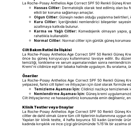
La Roche-Posay Anthelios Age Correct SPF 50 Renkli Güneş Kremi, tüm
Hassas Ciltler:
Dermatolojik olarak test edilmiş olan bu fo
etkili bir koruma sağlamayı amaçlar.
Olgun Ciltler:
Güneşin neden olduğu yaşlanma belirtileri, ö
Kuru Ciltler:
İçeriğindeki nemlendirici bileşenler sayesi
azaltmaya katkıda bulunur.
Karma ve Yağlı Ciltler:
Komedojenik olmayan yapısı, göz
rahatlıkla kullanabilir.
Normal Ciltler:
Normal ciltler için günlük güneş koruması
Cilt Bakım Rutini ile İlişkisi
La Roche-Posay Anthelios Age Correct SPF 50 Renkli Güneş Kremi, 
önce bu güneş koruyucuyu kullanmanız tavsiye edilir. Bu düzenli u
temizliği, tonikleme ve serum aşamalarından sonra nemlendiricin
Kremi'ni cildinize eşit bir tabaka halinde uygulayın. Bu sıralama, 
Öneriler
La Roche-Posay Anthelios Age Correct SPF 50 Renkli Güneş Kremi'n
yelpazesi, farklı cilt tipleri ve ihtiyaçları için özel olarak formüle
Temizleme Aşaması İçin:
Cildinizi nazikçe temizlemek iç
Nemlendirme Aşaması İçin:
Güneş kremi uygulamanızdan
Cilt ihtiyaçlarınız ve hassasiyetiniz konusunda emin değilseniz, e
Klinik Testler veya Onaylar
La Roche-Posay Anthelios Age Correct SPF 50 Renkli Güneş Kremi, 
ciltler de dahil olmak üzere tüm cilt tiplerinin kullanımına uygun 
Yapılan bir klinik testte, 4 hafta boyunca 50 kadın üzerinde ürü
kadında kırışıklık ve ince çizgi görünümünde %15'lik bir azalma oldu