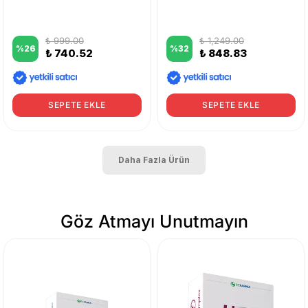
₺ 999.00
₺ 1,249.00
%
26
%
32
₺ 740.52
₺ 848.83
SEPETE EKLE
SEPETE EKLE
Daha Fazla Ürün
Göz Atmayı Unutmayın