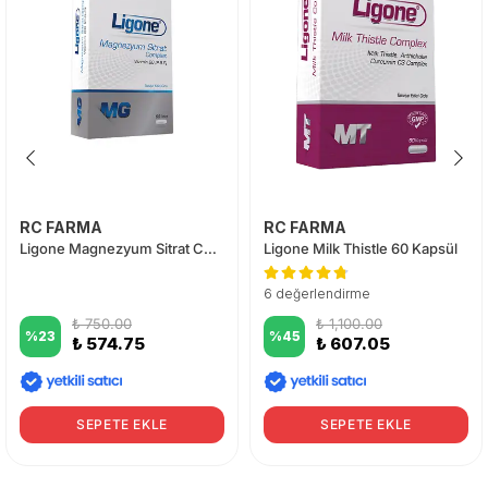
RC FARMA
RC FARMA
Ligone Magnezyum Sitrat Complex 60 Tablet
Ligone Milk Thistle 60 Kapsül
6 değerlendirme
₺ 750.00
₺ 1,100.00
%
23
%
45
₺ 574.75
₺ 607.05
SEPETE EKLE
SEPETE EKLE