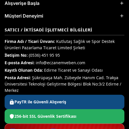
Alışverişe Başla
Müşteri Deneyimi
SATICI / İKTISADI İŞLETMECI BILGILERI
Firma Adı / Ticari Ünvanı:
Kutlutaş Sağlık ve Spor Destek
Ürünleri Pazarlama Ticaret Limited Şirketi
İletişim No:
(0536) 451 95 95
E-posta Adresi:
info@eczanemveben.com
Kayıtlı Olunan Oda:
Edirne Ticaret ve Sanayi Odası
Posta Adresi:
Şükrüpaşa Mah. Zübeyde Hanım Cad. Trakya
Üniversitesi Teknoloji Geliştirme Bölgesi Blok No:3/2 Edirne /
Merkez
PayTR ile Güvenli Alışveriş
256-bit SSL Güvenlik Sertifikası