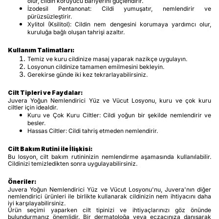
olur, cildin koruyucu bariyerini güçlendirir.
İzodesil Pentanonat: Cildi yumuşatır, nemlendirir ve
pürüzsüzleştirir.
Xylitol (Ksilitol): Cildin nem dengesini korumaya yardımcı olur,
kuruluğa bağlı oluşan tahrişi azaltır.
Kullanım Talimatları:
Temiz ve kuru cildinize masaj yaparak nazikçe uygulayın.
Losyonun cildinize tamamen emilmesini bekleyin.
Gerekirse günde iki kez tekrarlayabilirsiniz.
Cilt Tipleri ve Faydalar:
Juvera Yoğun Nemlendirici Yüz ve Vücut Losyonu, kuru ve çok kuru
ciltler için idealdir.
Kuru ve Çok Kuru Ciltler: Cildi yoğun bir şekilde nemlendirir ve
besler.
Hassas Ciltler: Cildi tahriş etmeden nemlendirir.
Cilt Bakım Rutini ile İlişkisi:
Bu losyon, cilt bakım rutininizin nemlendirme aşamasında kullanılabilir.
Cildinizi temizledikten sonra uygulayabilirsiniz.
Öneriler:
Juvera Yoğun Nemlendirici Yüz ve Vücut Losyonu'nu, Juvera'nın diğer
nemlendirici ürünleri ile birlikte kullanarak cildinizin nem ihtiyacını daha
iyi karşılayabilirsiniz.
Ürün seçimi yaparken cilt tipinizi ve ihtiyaçlarınızı göz önünde
bulundurmanız önemlidir. Bir dermatoloğa veya eczacınıza danışarak