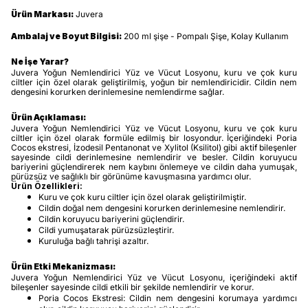
Ürün Markası:
Juvera
Ambalaj ve Boyut Bilgisi:
200 ml şişe - Pompalı Şişe, Kolay Kullanım
Ne İşe Yarar?
Juvera Yoğun Nemlendirici Yüz ve Vücut Losyonu, kuru ve çok kuru
ciltler için özel olarak geliştirilmiş, yoğun bir nemlendiricidir. Cildin nem
dengesini korurken derinlemesine nemlendirme sağlar.
Ürün Açıklaması:
Juvera Yoğun Nemlendirici Yüz ve Vücut Losyonu, kuru ve çok kuru
ciltler için özel olarak formüle edilmiş bir losyondur. İçeriğindeki Poria
Cocos ekstresi, İzodesil Pentanonat ve Xylitol (Ksilitol) gibi aktif bileşenler
sayesinde cildi derinlemesine nemlendirir ve besler. Cildin koruyucu
bariyerini güçlendirerek nem kaybını önlemeye ve cildin daha yumuşak,
pürüzsüz ve sağlıklı bir görünüme kavuşmasına yardımcı olur.
Ürün Özellikleri:
Kuru ve çok kuru ciltler için özel olarak geliştirilmiştir.
Cildin doğal nem dengesini korurken derinlemesine nemlendirir.
Cildin koruyucu bariyerini güçlendirir.
Cildi yumuşatarak pürüzsüzleştirir.
Kuruluğa bağlı tahrişi azaltır.
Ürün Etki Mekanizması:
Juvera Yoğun Nemlendirici Yüz ve Vücut Losyonu, içeriğindeki aktif
bileşenler sayesinde cildi etkili bir şekilde nemlendirir ve korur.
Poria Cocos Ekstresi: Cildin nem dengesini korumaya yardımcı