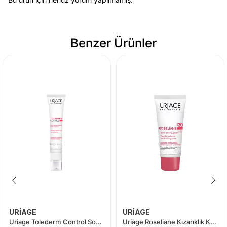
Benzer Ürünler
URİAGE
URİAGE
Uriage Tolederm Control Soothing Care 40 ml
Uriage Roseliane Kızarıklık Karşıtı ve Yatıştırıcı Bakım Kremi (Hassas Ciltler İçin)