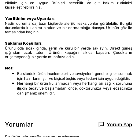
cildiniz için en uygun ürünleri seçebilir ve cilt bakım rutininizi
kişiselleştirebilirsiniz.
Yan Etkiler veya Uyarılar:
Nadir durumlarda, bazı kişilerde alerjik reaksiyonlar görülebilir. Bu gibi
durumlarda kullanımı bırakın ve bir dermatoloğa danışın. Ürünün göz ile
temasından kaçının.
Saklama Koşulları:
Ürünü oda sıcaklığında, serin ve kuru bir yerde saklayın. Direkt güneş
ışığından uzak tutun. Ürünün kapağını sıkıca kapatın. Çocukların
erişemeyeceği bir yerde muhafaza edin.
Not:
Bu sitedeki ürün incelemeleri ve tavsiyeleri, genel bilgiler sunmak
için hazırlanmıştır ve kişisel teşhis veya tedavi için uygun değildir.
Herhangi bir ürün kullanmadan veya herhangi bir sağlık sorununa
ilişkin tedaviye başlamadan önce, doktorunuza veya eczacınıza
danışmanız önemlidir.
Yorumlar
Yorum Yap
Bu ürün için henüz yorum yapılmamış.