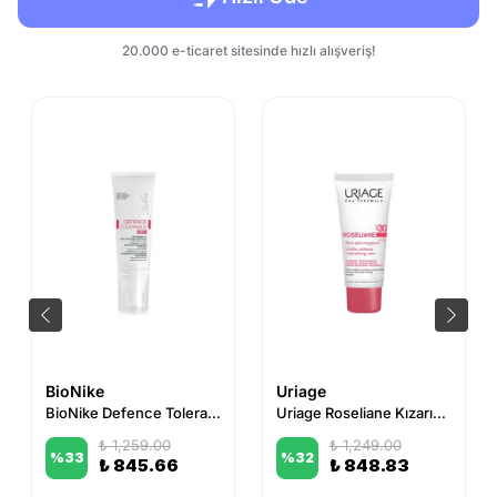
BioNike
Uriage
BioNike Defence Tolerance Ar+ 40 ml
Uriage Roseliane Kızarıklık Karşıtı ve Yatıştırıcı Bakım Kremi (Hassas Ciltler İçin)
₺ 1,259.00
₺ 1,249.00
%
33
%
32
₺ 845.66
₺ 848.83