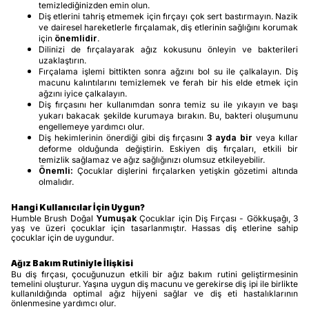
temizlediğinizden emin olun.
Diş etlerini tahriş etmemek için fırçayı çok sert bastırmayın. Nazik
ve dairesel hareketlerle fırçalamak, diş etlerinin sağlığını korumak
için
önemlidir
.
Dilinizi de fırçalayarak ağız kokusunu önleyin ve bakterileri
uzaklaştırın.
Fırçalama işlemi bittikten sonra ağzını bol su ile çalkalayın. Diş
macunu kalıntılarını temizlemek ve ferah bir his elde etmek için
ağzını iyice çalkalayın.
Diş fırçasını her kullanımdan sonra temiz su ile yıkayın ve başı
yukarı bakacak şekilde kurumaya bırakın. Bu, bakteri oluşumunu
engellemeye yardımcı olur.
Diş hekimlerinin önerdiği gibi diş fırçasını
3 ayda bir
veya kıllar
deforme olduğunda değiştirin. Eskiyen diş fırçaları, etkili bir
temizlik sağlamaz ve ağız sağlığınızı olumsuz etkileyebilir.
Önemli:
Çocuklar dişlerini fırçalarken yetişkin gözetimi altında
olmalıdır.
Hangi Kullanıcılar İçin Uygun?
Humble Brush Doğal
Yumuşak
Çocuklar için Diş Fırçası - Gökkuşağı, 3
yaş ve üzeri çocuklar için tasarlanmıştır. Hassas diş etlerine sahip
çocuklar için de uygundur.
Ağız Bakım Rutiniyle İlişkisi
Bu diş fırçası, çocuğunuzun etkili bir ağız bakım rutini geliştirmesinin
temelini oluşturur. Yaşına uygun diş macunu ve gerekirse diş ipi ile birlikte
kullanıldığında optimal ağız hijyeni sağlar ve diş eti hastalıklarının
önlenmesine yardımcı olur.