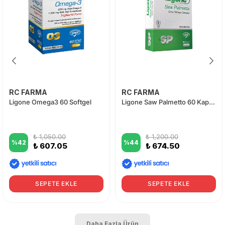
RC FARMA
RC FARMA
Ligone Omega3 60 Softgel
Ligone Saw Palmetto 60 Kapsül
₺ 1,050.00
₺ 1,200.00
%
42
%
44
₺ 607.05
₺ 674.50
SEPETE EKLE
SEPETE EKLE
Daha Fazla Ürün