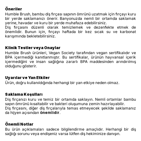
Öneriler
Humble Brush, bambu diş fırçası sapının ömrünü uzatmak için fırçayı kuru
bir yerde saklamanızı önerir. Banyonuzda nemli bir ortamda saklamak
yerine, havadar ve kuru bir yerde muhafaza edebilirsiniz.
Diş fırçasını düzenli olarak temizlemek ve dezenfekte etmek de
önemlidir. Bunun için, fırçayı haftada bir kez sıcak su ve karbonat
karışımında bekletebilirsiniz.
Klinik Testler veya Onaylar
Humble Brush ürünleri, Vegan Society tarafından vegan sertifikalıdır ve
BPA içermediği kanıtlanmıştır. Bu sertifikalar, ürünün hayvansal içerik
içermediğini ve insan sağlığına zararlı BPA maddesinden arındırılmış
olduğunu gösterir.
Uyarılar ve Yan Etkiler
Ürün, doğru kullanıldığında herhangi bir yan etkiye neden olmaz.
Saklama Koşulları
Diş fırçanızı kuru ve temiz bir ortamda saklayın. Nemli ortamlar bambu
sapın ömrünü kısaltabilir ve bakteri oluşumuna zemin hazırlayabilir.
Diş fırçasını, diğer diş fırçalarıyla temas etmeyecek şekilde saklamanız
da hijyen açısından
önemlidir
.
Önemli Notlar
Bu ürün açıklamaları sadece bilgilendirme amaçlıdır. Herhangi bir diş
sağlığı sorunu veya endişeniz varsa lütfen diş hekiminize danışın.