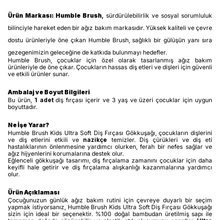
Ürün Markası:
Humble Brush
,
sürdürülebilirlik ve sosyal sorumluluk
bilinciyle hareket eden bir ağız bakım markasıdır. Yüksek kaliteli ve çevre
dostu ürünleriyle öne çıkan Humble Brush, sağlıklı bir gülüşün yanı sıra
gezegenimizin geleceğine de katkıda bulunmayı hedefler.
Humble Brush, çocuklar için özel olarak tasarlanmış ağız bakım
ürünleriyle de öne çıkar. Çocukların hassas diş etleri ve dişleri için güvenli
ve etkili ürünler sunar.
Ambalaj ve Boyut Bilgileri
Bu ürün,
1 adet
diş fırçası içerir ve 3 yaş ve üzeri çocuklar için uygun
boyuttadır.
Ne İşe Yarar?
Humble Brush Kids Ultra Soft Diş Fırçası Gökkuşağı, çocukların dişlerini
ve diş etlerini etkili ve
nazikçe
temizler. Diş çürükleri ve diş eti
hastalıklarının önlenmesine yardımcı olurken, ferah bir nefes sağlar ve
ağız hijyenlerini korumalarına destek olur.
Eğlenceli gökkuşağı tasarımı, diş fırçalama zamanını çocuklar için daha
keyifli hale getirir ve diş fırçalama alışkanlığı kazanmalarına yardımcı
olur.
Ürün Açıklaması
Çocuğunuzun günlük ağız bakım rutini için çevreye duyarlı bir seçim
yapmak istiyorsanız, Humble Brush Kids Ultra Soft Diş Fırçası Gökkuşağı
sizin için ideal bir seçenektir. %100 doğal bambudan üretilmiş sapı ile