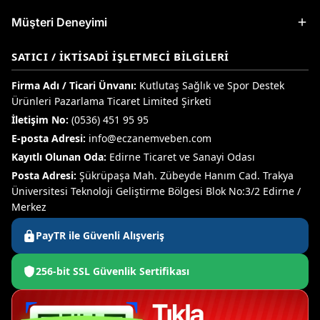
Müşteri Deneyimi
SATICI / İKTISADI İŞLETMECI BILGILERI
Firma Adı / Ticari Ünvanı:
Kutlutaş Sağlık ve Spor Destek
Ürünleri Pazarlama Ticaret Limited Şirketi
İletişim No:
(0536) 451 95 95
E-posta Adresi:
info@eczanemveben.com
Kayıtlı Olunan Oda:
Edirne Ticaret ve Sanayi Odası
Posta Adresi:
Şükrüpaşa Mah. Zübeyde Hanım Cad. Trakya
Üniversitesi Teknoloji Geliştirme Bölgesi Blok No:3/2 Edirne /
Merkez
PayTR ile Güvenli Alışveriş
256-bit SSL Güvenlik Sertifikası