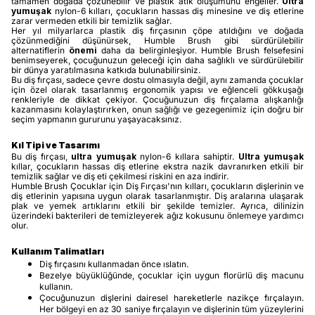
tamamen doğada çözünebilir ve plastik atık oluşumunu engeller.
Ultra
yumuşak
nylon-6 kılları, çocukların hassas diş minesine ve diş etlerine
zarar vermeden etkili bir temizlik sağlar.
Her yıl milyarlarca plastik diş fırçasının çöpe atıldığını ve doğada
çözünmediğini düşünürsek, Humble Brush gibi sürdürülebilir
alternatiflerin
önemi
daha da belirginleşiyor. Humble Brush felsefesini
benimseyerek, çocuğunuzun geleceği için daha sağlıklı ve sürdürülebilir
bir dünya yaratılmasına katkıda bulunabilirsiniz.
Bu diş fırçası, sadece çevre dostu olmasıyla değil, aynı zamanda çocuklar
için özel olarak tasarlanmış ergonomik yapısı ve eğlenceli gökkuşağı
renkleriyle de dikkat çekiyor. Çocuğunuzun diş fırçalama alışkanlığı
kazanmasını kolaylaştırırken, onun sağlığı ve gezegenimiz için doğru bir
seçim yapmanın gururunu yaşayacaksınız.
Kıl Tipi ve Tasarımı
Bu diş fırçası,
ultra yumuşak
nylon-6 kıllara sahiptir.
Ultra yumuşak
kıllar, çocukların hassas diş etlerine ekstra nazik davranırken etkili bir
temizlik sağlar ve diş eti çekilmesi riskini en aza indirir.
Humble Brush Çocuklar için Diş Fırçası'nın kılları, çocukların dişlerinin ve
diş etlerinin yapısına uygun olarak tasarlanmıştır. Diş aralarına ulaşarak
plak ve yemek artıklarını etkili bir şekilde temizler. Ayrıca, dilinizin
üzerindeki bakterileri de temizleyerek ağız kokusunu önlemeye yardımcı
olur.
Kullanım Talimatları
Diş fırçasını kullanmadan önce ıslatın.
Bezelye büyüklüğünde, çocuklar için uygun florürlü diş macunu
kullanın.
Çocuğunuzun dişlerini dairesel hareketlerle nazikçe fırçalayın.
Her bölgeyi en az 30 saniye fırçalayın ve dişlerinin tüm yüzeylerini