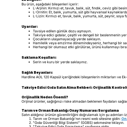
Bu ürün, aşağıdaki bileşenleri içerir:
L-Arjinin: Kırmızı et, tavuk, balık, süt, fındık, ceviz gibi bes
L-Ornitin: Et, balık, yumurta, süt gibi hayvansal kaynaklard
L-Lizin: Kırmızı et, tavuk, balık, yumurta, süt, peynir, soya 
Uyarılar:
Tavsiye edilen günlük dozu aşmayın.
Takviye edici gıdalar, çeşitli ve dengeli bir beslenmenin yer
Çocukların ulaşamayacağı yerde saklayın.
Hamilelik veya emzirme dönemindeyseniz, herhangi bir sağ
Herhangi bir olumsuz etki görülürse, ürünü kullanmayı bıra
Saklama Koşulları:
Serin ve kuru bir yerde saklayınız.
Sağlık Beyanları:
Hardline AOL 120 Kapsül içeriğindeki bileşenlerin miktarları ve Ek-5
Takviye Edici Gıda Satın Alma Rehberi: Orijinallik Kontro
Orijinallik Neden Önemli?
Orijinal ürünler, sağlığınızı riske atmadan beklenen faydaları sağl
Tarım ve Orman Bakanlığı Onay Numarası Sorgulama
Satın aldığınız ürünün güvenilirliğini doğrulamak için şu adımları iz
Tarım ve Orman Bakanlığı'nın resmi web sitesine gidin:
Ona
"Gıda Güvenliği Bilgi Sistemi" (GGBS) sekmesine tıklayın.
"Takviye Edici Gıda Sorgulama" sayfasına gidin.