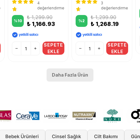
4
3
e
değerlendirme
değerlendirme
₺ 1,299.90
₺ 1,299.90
%
10
%
2
₺ 1,166.93
₺ 1,268.19
SEPETE
SEPETE
EKLE
EKLE
Daha Fazla Ürün
Bebek Ürünleri
Cinsel Sağlık
Cilt Bakımı
Gün