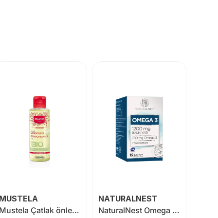
MUSTELA
NATURALNEST
RC F
Mustela Çatlak önleyici Yağ 105 ml
NaturalNest Omega 3 1200 mg 60 Kapsül