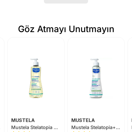
Göz Atmayı Unutmayın
MUSTELA
MUSTELA
 200ml
Mustela Stelatopia Cleansing Oil 500 ml
Mustela Stelatopia+ Lipid Replenishing Cream 300 ml