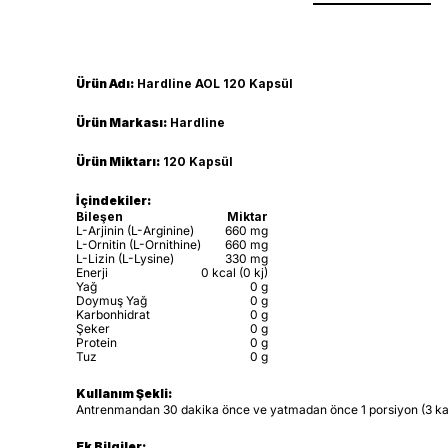
Ürün Adı:
Hardline AOL 120 Kapsül
Ürün Markası:
Hardline
Ürün Miktarı:
120 Kapsül
İçindekiler:
Bileşen
Miktar
L-Arjinin (L-Arginine)
660 mg
L-Ornitin (L-Ornithine)
660 mg
L-Lizin (L-Lysine)
330 mg
Enerji
0 kcal (0 kj)
Yağ
0 g
Doymuş Yağ
0 g
Karbonhidrat
0 g
Şeker
0 g
Protein
0 g
Tuz
0 g
Kullanım Şekli:
Antrenmandan 30 dakika önce ve yatmadan önce 1 porsiyon (3 kaps
Ek Bilgiler: