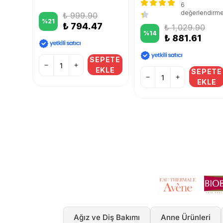
6
endirme
değerlendirm
₺ 999.90
%
21
₺ 794.47
₺ 1,029.90
%
14
₺ 881.61
SEPETE
EKLE
PETE
SEPETE
KLE
EKLE
Ağız ve Diş Bakımı
Anne Ürünleri