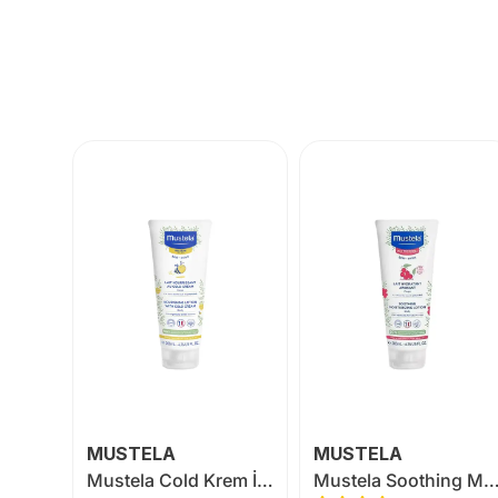
MUSTELA
MUSTELA
Ligone Vitamin D3 K2 120 Kapsül
Mustela Cold Krem İçeren Besleyici Vücut Losyonu 200 ml
Mustela Soothing Moisturizing Lotion