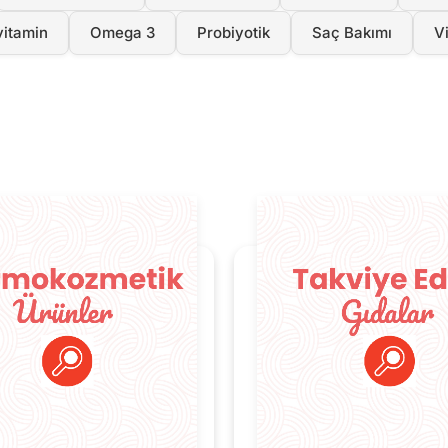
vitamin
Omega 3
Probiyotik
Saç Bakımı
V