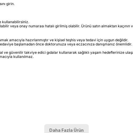
nı girin.
kullanabilirsiniz.
lir veya onay numarası hatalı girilmiş olabilir. Ürünü satın almaktan kaçının ve 
lamak amacıyla hazırlanmıştır ve kişisel teşhis veya tedavi için uygun değildir.
n tedaviye başlamadan önce doktorunuza veya eczacınıza danışmanız önemlidir.
 ve güvenilir takviye edici gıdalar kullanarak sağlıklı yaşam hedeflerinize ulaşab
amacıyla kullanılmaz.
Daha Fazla Ürün