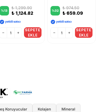
₺ 1,299.90
₺ 974.50
%
13
%
32
₺ 1,124.82
₺ 659.09
%
43
SEPETE
SEPETE
EKLE
EKLE
eş Koruyucular
Kolajen
Mineral