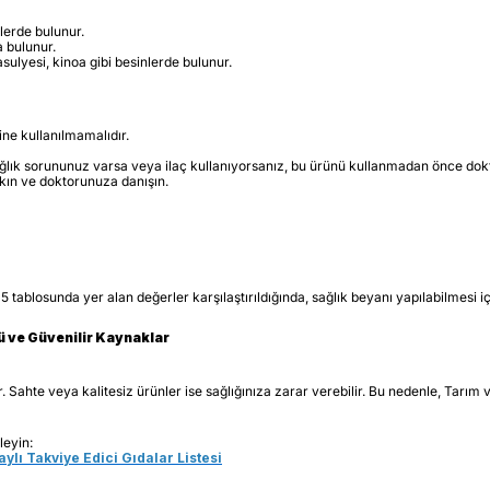
inlerde bulunur.
a bulunur.
fasulyesi, kinoa gibi besinlerde bulunur.
ine kullanılmamalıdır.
lık sorununuz varsa veya ilaç kullanıyorsanız, bu ürünü kullanmadan önce dok
kın ve doktorunuza danışın.
 tablosunda yer alan değerler karşılaştırıldığında, sağlık beyanı yapılabilmesi i
lü ve Güvenilir Kaynaklar
ar. Sahte veya kalitesiz ürünler ise sağlığınıza zarar verebilir. Bu nedenle, Tarı
leyin:
ylı Takviye Edici Gıdalar Listesi