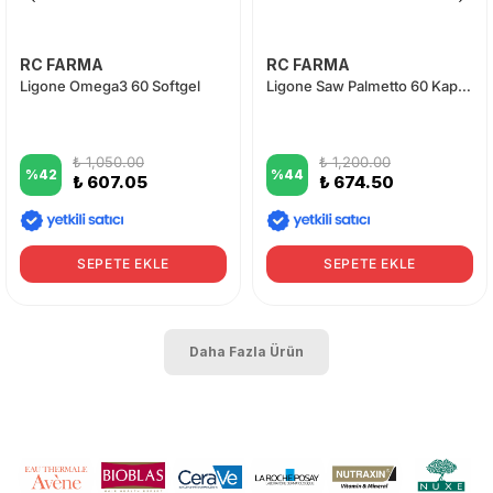
RC FARMA
RC FARMA
Ligone Omega3 60 Softgel
Ligone Saw Palmetto 60 Kapsül
₺ 1,050.00
₺ 1,200.00
%
42
%
44
₺ 607.05
₺ 674.50
SEPETE EKLE
SEPETE EKLE
Daha Fazla Ürün