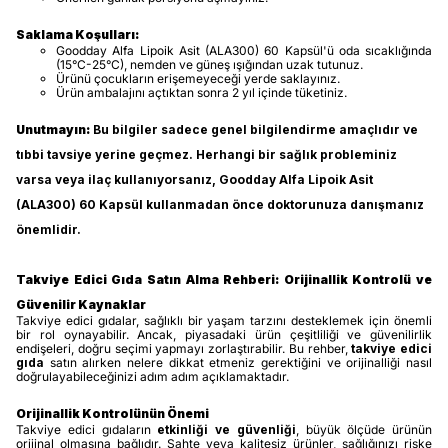
Saklama Koşulları:
Goodday Alfa Lipoik Asit (ALA300) 60 Kapsül'ü oda sıcaklığında
(15°C-25°C), nemden ve güneş ışığından uzak tutunuz.
Ürünü çocukların erişemeyeceği yerde saklayınız.
Ürün ambalajını açtıktan sonra 2 yıl içinde tüketiniz.
Unutmayın:
Bu bilgiler sadece genel bilgilendirme amaçlıdır ve
tıbbi tavsiye yerine geçmez. Herhangi bir sağlık probleminiz
varsa veya ilaç kullanıyorsanız, Goodday Alfa Lipoik Asit
(ALA300) 60 Kapsül kullanmadan önce doktorunuza danışmanız
önemlidir.
Takviye Edici Gıda Satın Alma Rehberi: Orijinallik Kontrolü ve
Güvenilir Kaynaklar
Takviye edici gıdalar, sağlıklı bir yaşam tarzını desteklemek için önemli
bir rol oynayabilir. Ancak, piyasadaki ürün çeşitliliği ve güvenilirlik
endişeleri, doğru seçimi yapmayı zorlaştırabilir. Bu rehber,
takviye edici
gıda
satın alırken nelere dikkat etmeniz gerektiğini ve orijinalliği nasıl
doğrulayabileceğinizi adım adım açıklamaktadır.
Orijinallik Kontrolünün Önemi
Takviye edici gıdaların
etkinliği ve güvenliği
, büyük ölçüde ürünün
orijinal olmasına bağlıdır. Sahte veya kalitesiz ürünler, sağlığınızı riske