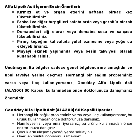
Alfa Lipoik Asit İçeren Besin Önerileri:
Kırmızı et ve organ etlerini haftada birkaç kez
tüketebilirsiniz.
Brokoli ve diğer turpgilleri salatalarda veya garnitür olarak
tüketebilirsiniz.
Domatesleri çiğ olarak veya domates sosu ve salçada
tüketebilirsiniz.
Pirinç kepeğini kahvaltıda yulaf ezmesine veya yoğurda
ekleyebilirsiniz.
Mayayı ekmek yapımında veya besin takviyesi olarak
kullanabilirsiniz.
Unutmayın:
Bu bilgiler sadece genel bilgilendirme amaçlıdır ve
tıbbi tavsiye yerine geçmez. Herhangi bir sağlık probleminiz
varsa veya ilaç kullanıyorsanız, Goodday Alfa Lipoik Asit
(ALA300) 60 Kapsül kullanmadan önce doktorunuza danışmanız
önemlidir.
Goodday Alfa Lipoik Asit (ALA300) 60 Kapsül Uyarılar
Herhangi bir sağlık probleminiz varsa veya ilaç kullanıyorsanız, bu
ürünü kullanmadan önce doktorunuza danışınız.
Hamileyseniz veya emziriyorsanız, bu ürünü kullanmadan önce
doktorunuza danışınız.
Çocukların ulaşamayacağı yerde saklayınız.
Önerilen günlük porsiyonu aşmayınız.