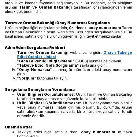
atabilir ve istenen faydaları sağlamayabilir. Bu nedenle, satın aldığınız
ürünün
Tarım ve Orman Bakanlığı
tarafından onaylandığından emin
olmak çok önemlidir.
Tarım ve Orman Bakanlığı Onay Numarası Sorgulama
Ürünün orijinalliğini doğrulamak için, üzerindeki
onay numarasını
Tarım
ve Orman Bakanlığı'nın resmi web sitesi üzerinden sorgulayabilirsiniz. Bu
basit işlem, satın aldığınız ürünün güvenilirliğini teyit etmenizi sağlar.
Adım Adım Sorgulama Rehberi
Tarım ve Orman Bakanlığı
web sitesine gidin:
Onaylı Takviye
Edici Gıdalar Listesi
"
Gıda Güvenliği Bilgi Sistemi
" (GGBS) sekmesine tıklayın.
"
Takviye Edici Gıda Sorgulama
" sayfasına gidin.
"
Onay Numarası
" alanına, ürünün üzerindeki onay numarasını
girin.
"
Sorgula
" butonuna tıklayın.
Sorgulama Sonuçlarını Yorumlama
Ürün Bilgileri Görüntülenirse:
Ürün, Tarım ve Orman Bakanlığı
tarafından onaylanmıştır ve güvenle kullanabilirsiniz.
Ürün Bilgileri Görüntülenmezse:
Ürün onaylanmamış olabilir
veya onay numarası hatalı girilmiş olabilir. Bu durumda, ürünü
satın almaktan kaçınmanız ve farklı bir ürün veya satıcıyı tercih
etmeniz önerilir.
Önemli Notlar
Takviye edici gıda satın alırken,
onay numarasını
mutlaka
kontrol edin.