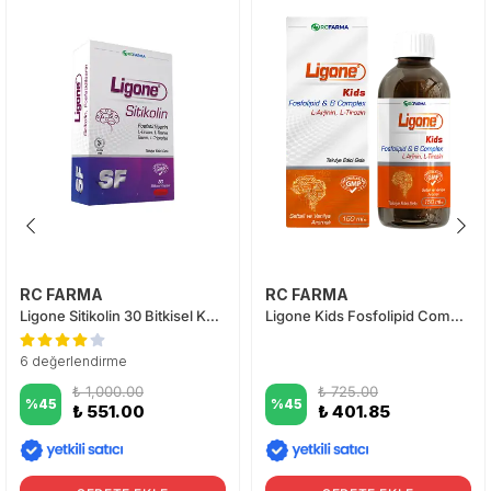
RC FARMA
RC FARMA
Ligone Sitikolin 30 Bitkisel Kapsül
Ligone Kids Fosfolipid Complex Şurup 150 ml
6 değerlendirme
₺ 1,000.00
₺ 725.00
%
45
%
45
₺ 551.00
₺ 401.85