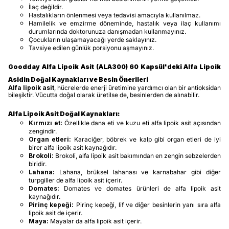
İlaç değildir.
Hastalıkların önlenmesi veya tedavisi amacıyla kullanılmaz.
Hamilelik ve emzirme döneminde, hastalık veya ilaç kullanımı
durumlarında doktorunuza danışmadan kullanmayınız.
Çocukların ulaşamayacağı yerde saklayınız.
Tavsiye edilen günlük porsiyonu aşmayınız.
Goodday Alfa Lipoik Asit (ALA300) 60 Kapsül'deki Alfa Lipoik
Asidin Doğal Kaynakları ve Besin Önerileri
Alfa lipoik asit
, hücrelerde enerji üretimine yardımcı olan bir antioksidan
bileşiktir. Vücutta doğal olarak üretilse de, besinlerden de alınabilir.
Alfa Lipoik Asit Doğal Kaynakları:
Kırmızı et:
Özellikle dana eti ve kuzu eti alfa lipoik asit açısından
zengindir.
Organ etleri:
Karaciğer, böbrek ve kalp gibi organ etleri de iyi
birer alfa lipoik asit kaynağıdır.
Brokoli:
Brokoli, alfa lipoik asit bakımından en zengin sebzelerden
biridir.
Lahana:
Lahana, brüksel lahanası ve karnabahar gibi diğer
turpgiller de alfa lipoik asit içerir.
Domates:
Domates ve domates ürünleri de alfa lipoik asit
kaynağıdır.
Pirinç kepeği:
Pirinç kepeği, lif ve diğer besinlerin yanı sıra alfa
lipoik asit de içerir.
Maya:
Mayalar da alfa lipoik asit içerir.