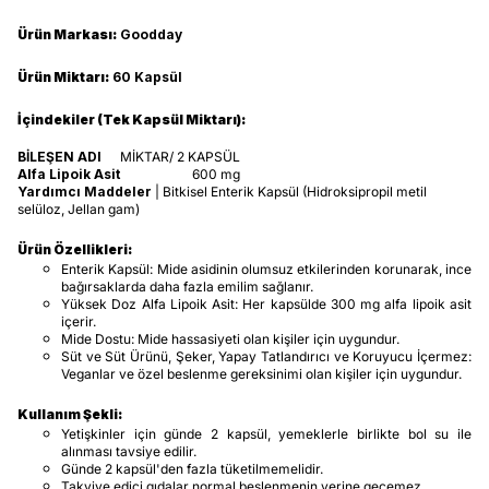
Ürün Markası:
Goodday
Ürün Miktarı:
60 Kapsül
İçindekiler (Tek Kapsül Miktarı):
BİLEŞEN ADI
MİKTAR/ 2 KAPSÜL
Alfa Lipoik Asit
600 mg
Yardımcı Maddeler
| Bitkisel Enterik Kapsül (Hidroksipropil metil
selüloz, Jellan gam)
Ürün Özellikleri:
Enterik Kapsül: Mide asidinin olumsuz etkilerinden korunarak, ince
bağırsaklarda daha fazla emilim sağlanır.
Yüksek Doz Alfa Lipoik Asit: Her kapsülde 300 mg alfa lipoik asit
içerir.
Mide Dostu: Mide hassasiyeti olan kişiler için uygundur.
Süt ve Süt Ürünü, Şeker, Yapay Tatlandırıcı ve Koruyucu İçermez:
Veganlar ve özel beslenme gereksinimi olan kişiler için uygundur.
Kullanım Şekli:
Yetişkinler için günde 2 kapsül, yemeklerle birlikte bol su ile
alınması tavsiye edilir.
Günde 2 kapsül'den fazla tüketilmemelidir.
Takviye edici gıdalar normal beslenmenin yerine geçemez.