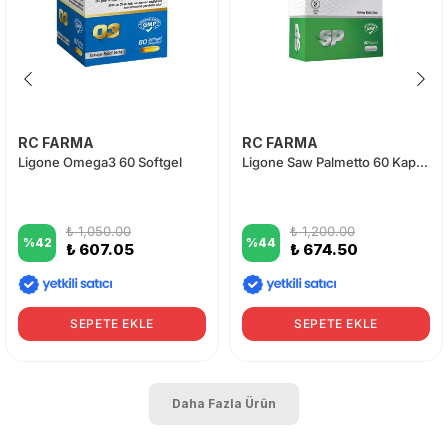
RC FARMA
RC FARMA
Ligone Omega3 60 Softgel
Ligone Saw Palmetto 60 Kapsül
₺ 1,050.00
₺ 1,200.00
%
42
%
44
₺ 607.05
₺ 674.50
SEPETE EKLE
SEPETE EKLE
Daha Fazla Ürün