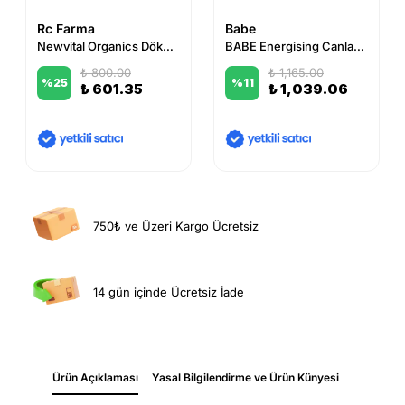
Rc Farma
Babe
Newvital Organics Dökülme karşıtı Şampuan 300 ml
BABE Energising Canlandırıcı Şampuan - 250ml
₺ 800.00
₺ 1,165.00
%
25
%
11
₺ 601.35
₺ 1,039.06
750₺ ve Üzeri Kargo Ücretsiz
14 gün içinde Ücretsiz İade
Ürün Açıklaması
Yasal Bilgilendirme ve Ürün Künyesi