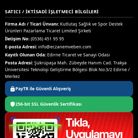
SATICI / İKTISADI İŞLETMECI BILGILERI
Firma Adı / Ticari Ünvanı:
Kutlutaş Sağlık ve Spor Destek
Ürünleri Pazarlama Ticaret Limited Şirketi
İletişim No:
(0536) 451 95 95
E-posta Adresi:
info@eczanemveben.com
Kayıtlı Olunan Oda:
Edirne Ticaret ve Sanayi Odası
Posta Adresi:
Şükrüpaşa Mah. Zübeyde Hanım Cad. Trakya
Üniversitesi Teknoloji Geliştirme Bölgesi Blok No:3/2 Edirne /
Merkez
PayTR ile Güvenli Alışveriş
256-bit SSL Güvenlik Sertifikası