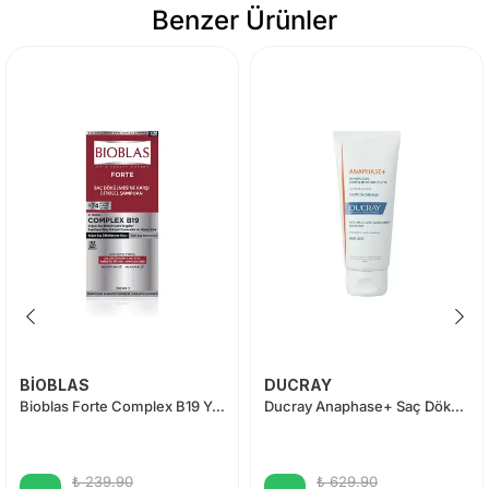
Benzer Ürünler
BİOBLAS
DUCRAY
Bioblas Forte Complex B19 Yoğun Saç Dökülmelerine Karşı Bitkisel Şampuan 360 ml
Ducray Anaphase+ Saç Dökülme Karşıtı Şampuan 100 ml
₺ 239.90
₺ 629.90