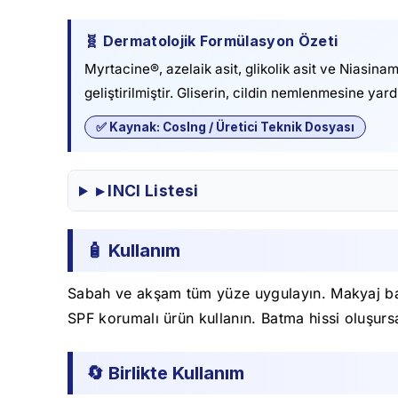
🧬 Dermatolojik Formülasyon Özeti
Myrtacine®, azelaik asit, glikolik asit ve Niasin
geliştirilmiştir. Gliserin, cildin nemlenmesine yar
✅ Kaynak: CosIng / Üretici Teknik Dosyası
▸ INCI Listesi
🧴 Kullanım
Sabah ve akşam tüm yüze uygulayın. Makyaj baz
SPF korumalı ürün kullanın. Batma hissi oluşursa
🔄 Birlikte Kullanım