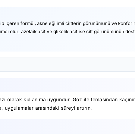
amid içeren formül, akne eğilimli ciltlerin görünümünü ve konfo
dımcı olur; azelaik asit ve glikolik asit ise cilt görünümünün d
ı olarak kullanıma uygundur. Göz ile temasından kaçının.
, uygulamalar arasındaki süreyi artırın.