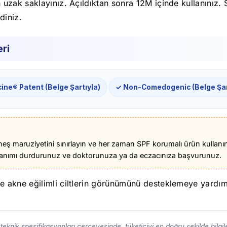
zak saklayınız. Açıldıktan sonra 12M içinde kullanınız. 
diniz.
ri
ine® Patent (Belge Şartıyla)
✓ Non-Comedogenic (Belge Şar
eş maruziyetini sınırlayın ve her zaman SPF korumalı ürün kullanı
ullanımı durdurunuz ve doktorunuza ya da eczacınıza başvurunuz.
akne eğilimli ciltlerin görünümünü desteklemeye yardımc
eknik spesifikasyonları çerçevesinde, tüketiciyi en doğru şekilde bilgi