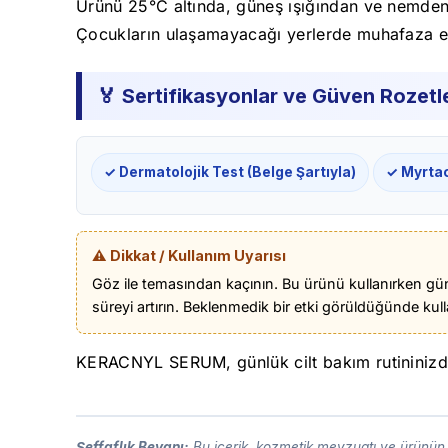
Ürünü 25°C altında, güneş ışığından ve nemden u
Çocukların ulaşamayacağı yerlerde muhafaza e
🏅 Sertifikasyonlar ve Güven Rozetle
✓ Dermatolojik Test (Belge Şartıyla)
✓ Myrtac
⚠️ Dikkat / Kullanım Uyarısı
Göz ile temasından kaçının. Bu ürünü kullanırken gün
süreyi artırın. Beklenmedik bir etki görüldüğünde k
KERACNYL SERUM, günlük cilt bakım rutininizde 
Şeffaflık Beyanı:
Bu içerik, kozmetik mevzuatı ve ürünün t