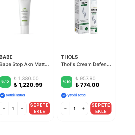
BABE
THOLS
THO
Babe Stop Akn Mattifying Fluid 50 ml
Thol's Cream Defence Yağlı ve Sivilceye Yatkın Ciltlerde Sebum Dengesi İçin Nemlendirici Krem 50 ml
₺ 1,380.00
₺ 957.90
%
12
%
19
%
19
₺ 1,220.99
₺ 774.00
SEPETE
SEPETE
EKLE
EKLE