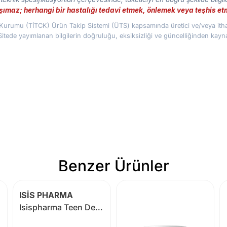
taşımaz; herhangi bir hastalığı tedavi etmek, önlemek veya teşhis 
az Kurumu (TİTCK) Ürün Takip Sistemi (ÜTS) kapsamında üretici ve/veya ithal
Sitede yayımlanan bilgilerin doğruluğu, eksiksizliği ve güncelliğinden kay
Benzer Ürünler
ISİS PHARMA
Isispharma Teen Derm Alpha Pure Yağlı Ciltler İçin Bakım Kremi 30 ml