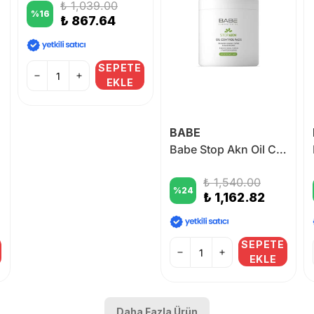
₺ 1,039.00
%
16
₺ 867.64
SEPETE
EKLE
BABE
Babe Stop Akn Oil Control 60 Pads
₺ 1,540.00
%
24
₺ 1,162.82
SEPETE
EKLE
Daha Fazla Ürün