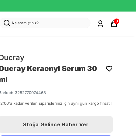
0
Ducray
Ducray Keracnyl Serum 30
ml
Barkod
:
3282770074468
12:00'a kadar verilen siparişleriniz için aynı gün kargo fırsatı!
Stoğa Gelince Haber Ver