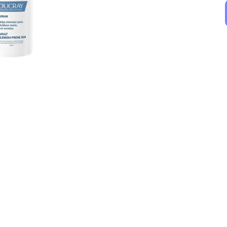
Babe
Isis Pharma
Babe Stop Akn Purifying Cleansing Gel 400 ml
Isis Pharma Teen Derm Hydra Compensating Soothing Moisturizer 40ml
₺ 1,350.00
₺ 944.00
%
23
%
23
₺ 1,040.38
₺ 726.67