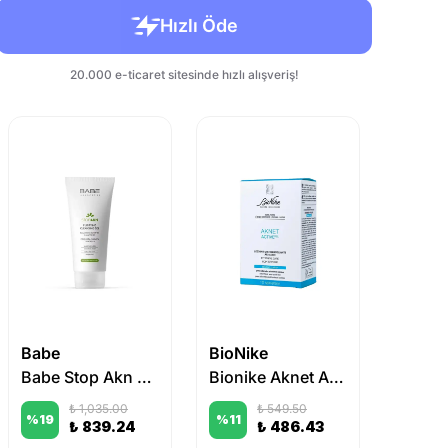
Babe
BioNike
Thols
Babe Stop Akn Purifying Cleansing Gel 200 ml
Bionike Aknet Activepeel 3 Asitli Arındırıcı Peeling Losyon – 10 Şase
₺ 1,035.00
₺ 549.50
%
19
%
11
%
19
₺ 839.24
₺ 486.43