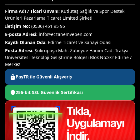
Firma Adı / Ticari Ünvanı:
Kutlutaş Sağlık ve Spor Destek
Ürünleri Pazarlama Ticaret Limited Şirketi
İletişim No:
(0536) 451 95 95
E-posta Adresi:
info@eczanemveben.com
Kayıtlı Olunan Oda:
Edirne Ticaret ve Sanayi Odası
Posta Adresi:
Şükrüpaşa Mah. Zübeyde Hanım Cad. Trakya
Üniversitesi Teknoloji Geliştirme Bölgesi Blok No:3/2 Edirne /
Merkez
PayTR ile Güvenli Alışveriş
256-bit SSL Güvenlik Sertifikası