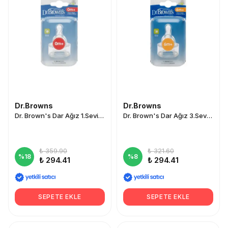
Dr.Browns
Dr.Browns
Dr. Brown's Dar Ağız 1.Seviye 0+ Silikon Biberon Emziği 2'li
Dr. Brown's Dar Ağız 3.Seviye 6+ Silikon Biberon Emziği 2'li
₺ 359.90
₺ 321.60
%
18
%
8
₺ 294.41
₺ 294.41
SEPETE EKLE
SEPETE EKLE