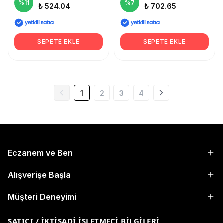
%
11
%
7
₺ 524.04
₺ 702.65
SEPETE EKLE
SEPETE EKLE
1
2
3
4
Eczanem ve Ben
Alışverişe Başla
Müşteri Deneyimi
SATICI / İKTISADI İŞLETMECI BILGILERI