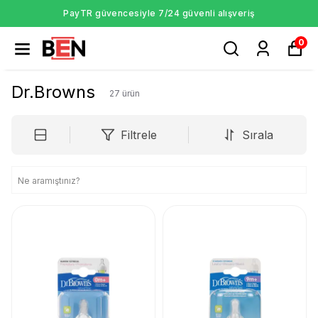
PayTR güvencesiyle 7/24 güvenli alışveriş
0
Dr.Browns
27
ürün
Filtrele
Sırala