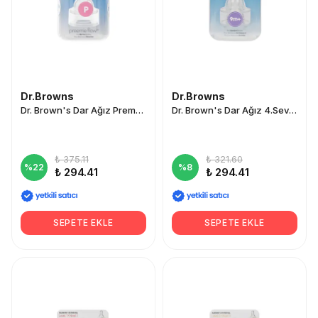
Dr.Browns
Dr.Browns
Dr. Brown's Dar Ağız Prematüre Silikon Biberon Emziği 2'li
Dr. Brown's Dar Ağız 4.Seviye 9+ Silikon Biberon Emziği 2'li
₺ 375.11
₺ 321.60
%
22
%
8
₺ 294.41
₺ 294.41
SEPETE EKLE
SEPETE EKLE